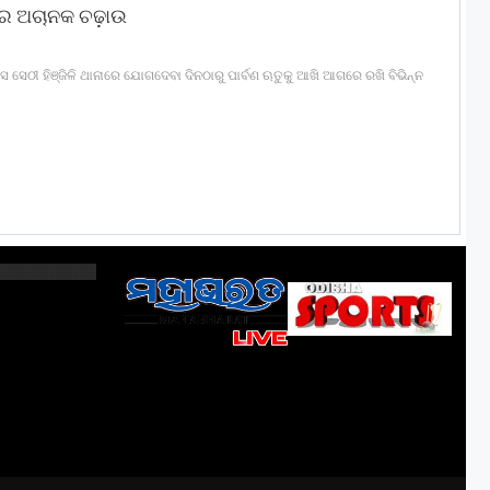
ରେ ଅଚାନକ ଚଢ଼ାଉ
ସ ସେଠୀ ହିଞ୍ଜିଳି ଥାନାରେ ଯୋଗଦେବା ଦିନଠାରୁ ପାର୍ବଣ ଋତୁକୁ ଆଖି ଆଗରେ ରଖି ବିଭିନ୍ନ