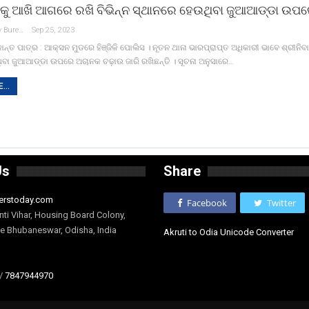
ତୁକୁ ଆଖି ଆଗରେ ରଖି ବିଭିନ୍ନ ସ୍ଥାନରେ ହେଉଥିବା ଜୁଆଆଡ୍ଡା ଉପ
Reporters Today Bureau
Sep 25, 2023
ନ୍ତ ପାତ୍ର : ଆକ୍ସନ ମୁଡରେ ହିଞ୍ଜିଳି ପୋଲିସ । ନୂତନ ଥାନା ଭାରପ୍ରାପ୍ତ ଅଧିକାରୀ ଭାବେ ଶ୍ରୀନିବା
ବା ଜୁଆଆଡ୍ଡା ଉପରେ ଅଚାନକ ଚଢ଼ାଉ ଜାରି ରଖିଛନ୍ତି । ସୂଚନା ଅନୁସାରେ…
...
Us
Share
erstoday.com
Facebook
Twitter
nti Vihar, Housing Board Colony,
ge Bhubaneswar, Odisha, India
Akruti to Odia Unicode Converter
/
7847944970