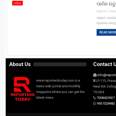
ପାର୍ବଣ ଋ
ଓଡିଶା
ଗଞ୍ଜମ/ ରଜନୀକା
ସ୍ଥାନରେ ହେଉଥି
READ MORE
About Us
Contact 
info@report
www.reporterstoday.com is a
LP-115, Prasa
news web portal and monthly
Near Kiit Colle
magazine where you can get the
751024
latest news.
7008420927
9937028982