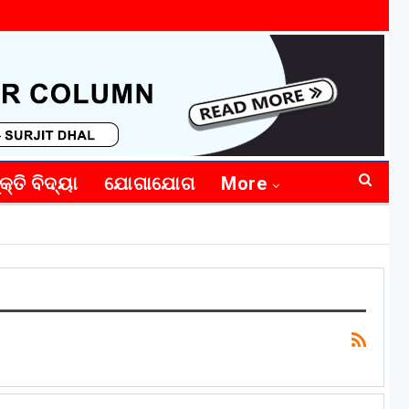
କ୍ତି ବିଦ୍ୟା
ଯୋଗାଯୋଗ
More