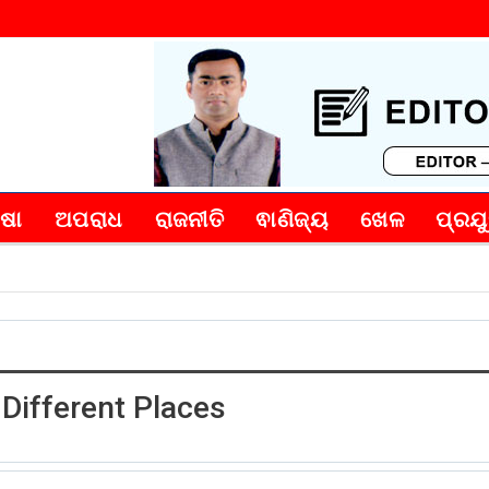
୍ଷା
ଅପରାଧ
ରାଜନୀତି
ଵାଣିଜ୍ୟ
ଖେଳ
ପ୍ରଯୁ
 Different Places