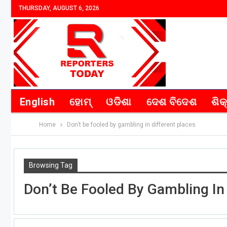
THURSDAY, AUGUST 6, 2026
English
ହୋମ୍
ଓଡିଶା
ଦେଶ ବିଦେଶ
ଶିକ
Home
Don’t be fooled by gambling in different places
Browsing Tag
Don’t Be Fooled By Gambling In