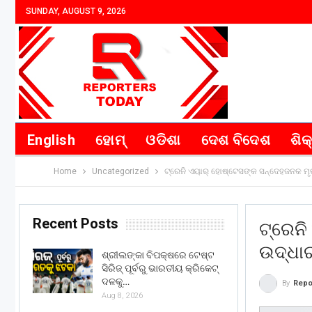
SUNDAY, AUGUST 9, 2026
English
ହୋମ୍
ଓଡିଶା
ଦେଶ ବିଦେଶ
ଶିକ
Home
Uncategorized
ଟ୍ରେନି ଏୟାର୍ ହୋଷ୍ଟେସଙ୍କ ସନ୍ଦେହଜନକ ମ
Recent Posts
ଟ୍ରେନ
ଉଦ୍ଧା
ଶ୍ରୀଲଙ୍କା ବିପକ୍ଷରେ ଟେଷ୍ଟ
ସିରିଜ୍ ପୂର୍ବରୁ ଭାରତୀୟ କ୍ରିକେଟ୍
ଦଳକୁ…
By
Repo
Aug 8, 2026