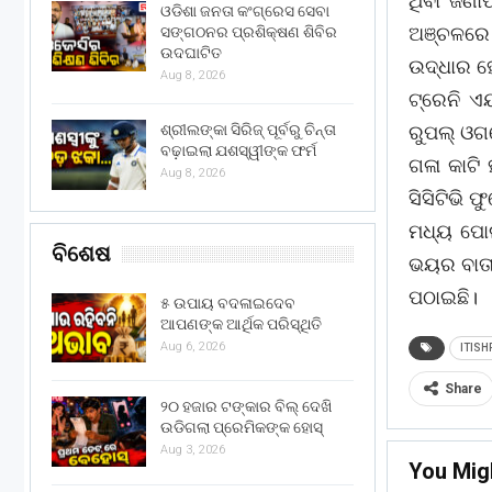
ଥିବା ଜଣା
ଓଡିଶା ଜନତା କଂଗ୍ରେସ ସେବା
ଅଞ୍ଚଳରେ 
ସଙ୍ଗଠନର ପ୍ରଶିକ୍ଷଣ ଶିବିର
ଉଦଘାଟିତ
ଉଦ୍ଧାର ହୋ
Aug 8, 2026
ଟ୍ରେନି ଏ
ଶ୍ରୀଲଙ୍କା ସିରିଜ୍ ପୂର୍ବରୁ ଚିନ୍ତା
ରୁପଲ୍ ଓଗର
ବଢ଼ାଇଲା ଯଶସ୍ୱୀଙ୍କ ଫର୍ମ
ଗଳା କାଟି
Aug 8, 2026
ସିସିଟିଭି 
ମଧ୍ୟ ପୋଲ
ବିଶେଷ
ଭୟର ବାତା
ପଠାଇଛି।
୫ ଉପାୟ ବଦଳାଇଦେବ
ଆପଣଙ୍କ ଆର୍ଥିକ ପରିସ୍ଥିତି
Aug 6, 2026
ITISH
Share
୨୦ ହଜାର ଟଙ୍କାର ବିଲ୍ ଦେଖି
ଉଡିଗଲା ପ୍ରେମିକଙ୍କ ହୋସ୍
Aug 3, 2026
You Mig