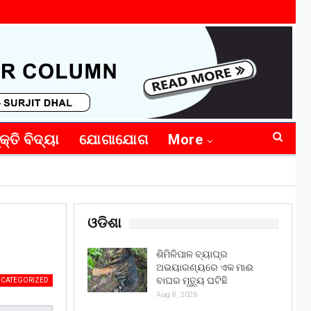
କ୍ତି ବିଦ୍ୟା
ଯୋଗାଯୋଗ
More
ଓଡିଶା
ଶିମିଳିପାଳ ବ୍ୟାଘ୍ର
ଅଭୟାରଣ୍ୟରେ ଏକ ମାଈ
ବାଘର ମୃତ୍ୟୁ ଘଟିଛି
CATEGORIZED
Aug 8, 2026