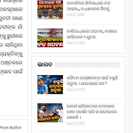
 । ପୋଓ୍ଵଇ
ଗଜପତିରେ ଭିଜିଲାନ୍ସର ବଡ଼
 ଅବସ୍ଥାରେ
ଆକ୍ସନ୍, ବନ୍ଧାହେଲେ 3ବାବୁ
Aug 8, 2026
 ଯୁବତୀ ଜଣେ
ତୀଙ୍କ ନାଁ
ବାଲିଆନ୍ତାରେ ଅଘଟଣ, ନଦୀରେ
୍କୁ ଛୁରୀରେ
ଭାସିଗଲେ ୨ ଯୁବକ
Aug 7, 2026
 ଲାଗିଥିବା
୍ୟକ୍ତିଙ୍କୁ
ା ଅଞ୍ଚଳରେ
ଭାରତ
୍ଛେଦ ପାଇଁ
ଗୌତମ ଗମ୍ଭୀରଙ୍କ ପାଇଁ ବଢୁଛି
ଅଡୁଆ । ଯାଇପାରେ ପଦ !
Aug 4, 2026
ରଣଜୀ କ୍ରିକେଟରେ ଚମତ୍କାର
ଖେଳ ପଦର୍ଶନ କରି ନା କମେଇଲେ
ଖେଳାଳି ।
Aug 3, 2026
From Author