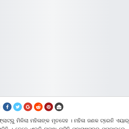
ଫ୍ଲାଟ୍ରୁ ମିଳିଲା ମହିଳାଙ୍କ ମୃତଦେହ । ମହିଳା ଜଣକ ଟ୍ରେନି ଏୟା