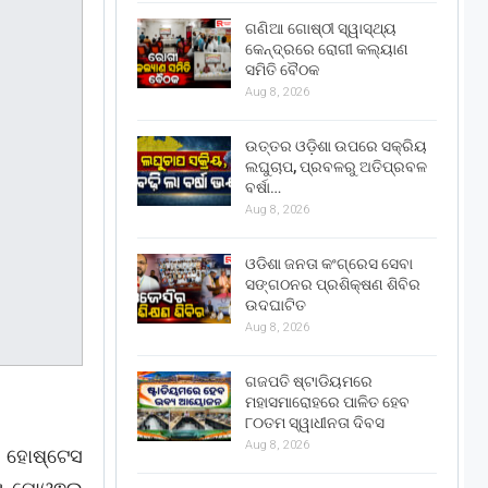
ଗଣିଆ ଗୋଷ୍ଠୀ ସ୍ୱାସ୍ଥ୍ୟ
କେନ୍ଦ୍ରରେ ରୋଗୀ କଲ୍ୟାଣ
ସମିତି ବୈଠକ
Aug 8, 2026
ଉତ୍ତର ଓଡ଼ିଶା ଉପରେ ସକ୍ରିୟ
ଲଘୁଚାପ, ପ୍ରବଳରୁ ଅତିପ୍ରବଳ
ବର୍ଷା…
Aug 8, 2026
ଓଡିଶା ଜନତା କଂଗ୍ରେସ ସେବା
ସଙ୍ଗଠନର ପ୍ରଶିକ୍ଷଣ ଶିବିର
ଉଦଘାଟିତ
Aug 8, 2026
ଗଜପତି ଷ୍ଟାଡିୟମରେ
ମହାସମାରୋହରେ ପାଳିତ ହେବ
୮୦ତମ ସ୍ୱାଧୀନତା ଦିବସ
Aug 8, 2026
ର୍ ହୋଷ୍ଟେସ