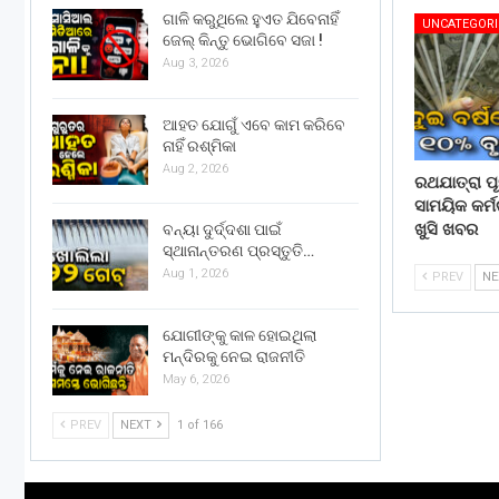
ଗାଳି କରୁଥିଲେ ହୁଏତ ଯିବେନାହିଁ
UNCATEGORI
ଜେଲ୍ କିନ୍ତୁ ଭୋଗିବେ ସଜା !
Aug 3, 2026
ଆହତ ଯୋଗୁଁ ଏବେ କାମ କରିବେ
ନାହିଁ ରଶ୍ମିକା
Aug 2, 2026
ରଥଯାତ୍ରା ପୂର
ସାମୟିକ କର୍ମ
ଖୁସି ଖବର
ବନ୍ୟା ଦୁର୍ଦ୍ଦଶା ପାଇଁ
ସ୍ଥାନାନ୍ତରଣ ପ୍ରସ୍ତୁତି…
Aug 1, 2026
PREV
N
ଯୋଗୀଙ୍କୁ କାଳ ହୋଇଥିଲା
ମନ୍ଦିରକୁ ନେଇ ରାଜନୀତି
May 6, 2026
PREV
NEXT
1 of 166