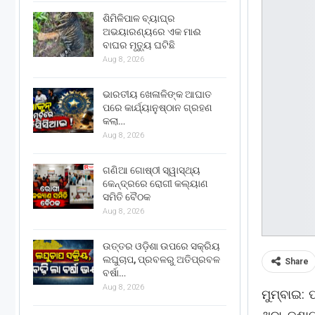
ଶିମିଳିପାଳ ବ୍ୟାଘ୍ର
ଅଭୟାରଣ୍ୟରେ ଏକ ମାଈ
ବାଘର ମୃତ୍ୟୁ ଘଟିଛି
Aug 8, 2026
ଭାରତୀୟ ଖେଳାଳିଙ୍କ ଆଘାତ
ପରେ କାର୍ଯ୍ୟାନୁଷ୍ଠାନ ଗ୍ରହଣ
କଲା…
Aug 8, 2026
ଗଣିଆ ଗୋଷ୍ଠୀ ସ୍ୱାସ୍ଥ୍ୟ
କେନ୍ଦ୍ରରେ ରୋଗୀ କଲ୍ୟାଣ
ସମିତି ବୈଠକ
Aug 8, 2026
ଉତ୍ତର ଓଡ଼ିଶା ଉପରେ ସକ୍ରିୟ
ଲଘୁଚାପ, ପ୍ରବଳରୁ ଅତିପ୍ରବଳ
Share
ବର୍ଷା…
Aug 8, 2026
ମୁମ୍ବାଇ: 