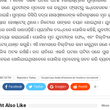
ପଡିଛି । ତେବେ ଏଭଳି ଘଟଣା ଘଟିଛି ମହାରାଷ୍ଟ୍ରର ମୁମ୍ବାଇରେ
ଜଣେ ଯୁବତୀଙ୍କ ମୃତଦେହ ସେ ରହୁଥିବା ଫ୍ଲାଟ୍ରୁ ସନ୍ଦେହଜନକ
ଇଛି। ମୁମ୍ବାଇ ଡିସିପି ଦତ୍ତା ନାଲାଓ୍ଵାଡେଙ୍କ କହିବାନୁସାରେ ମୃତ
ୟାର ହୋଷ୍ଟେସ୍ ଥିଲେ। ନିକଟରେ ତାଙ୍କର ଚୟନ ହୋଇଥିଲା। ଯୁବ
େ ବୋଲି ଜଣାପଡ଼ିଛି। ପ୍ରାଥମିକ ତଦନ୍ତରେ ପୋଲିସ କହିଛି, ଯୁବତୀଙ
 ହତ୍ୟା କରାଯାଇଛି। ପୋଲିସ ମୃତ ଯୁବତୀଙ୍କ ଫୋନ୍ ଏବଂ ବିଲ୍ଡିଂରେ
ଫୁଟେଜ୍ ଯାଞ୍ଚ କରୁଛି। ଏହି ମାମଲାରେ ବିଲ୍ଡିଂରେ କାମ କରୁଥିବା ଜଣେ ବ
ିସ ଅଟକ ରଖିଛି। ଗତ ରାତିରେ ଏଭଳି ଘଟଣା ଘଟିବା ପରେ ପୁର
ବରଣ ଖେଳିଯାଇଥିଲାବେଳେ ପୋଲିସ ମୃତଦେହକୁ ଜବତ କରି ବ୍ୟବଚ
REE SETHI
Reporters Today
Suspicious body of trainee air hostess recovered
Facebook
Twitter
Google+
ReddIt
ht Also Like
More 