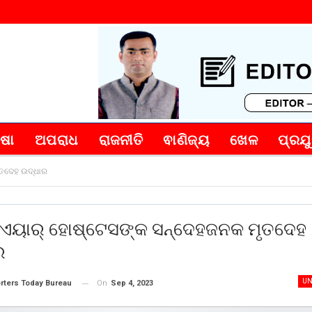
୍ଷା
ଅପରାଧ
ରାଜନୀତି
ଵାଣିଜ୍ୟ
ଖେଳ
ପ୍ରଯୁ
ୃତଦେହ ଉଦ୍ଧାର
ି ଏୟାର୍ ହୋଷ୍ଟେସଙ୍କ ସନ୍ଦେହଜନକ ମୃତଦେହ
ର
UN
On
Sep 4, 2023
rters Today Bureau