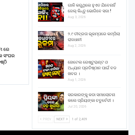
ଗାଳି କରୁଥିଲେ ହୁଏତ ଯିବେନାହିଁ
ଜେଲ୍ କିନ୍ତୁ ଭୋଗିବେ ସଜା !
Aug 3, 2026
୨.୯ ତୀବ୍ରତା ଭୂକମ୍ପରେ କମ୍ପିଲା
ରାଜଧାନୀ
Aug 2, 2026
ାମ ରେ
ିକ ସଂଘର
୍ଠି
ହୋଟେଲ ରେଷ୍ଟୁରାଣ୍ଟ ଓ
ଅନ୍ୟାନ ପ୍ରତିଷ୍ଠାନ ପାଇଁ ବଡ
ଖବର ।
Aug 1, 2026
ସରକାରଙ୍କୁ କଡା ସମାଲୋଚନା
କଲେ ପ୍ରିୟଙ୍କା ଚତୁର୍ବେଦୀ ।
Jul 20, 2026
PREV
NEXT
1 of 2,409