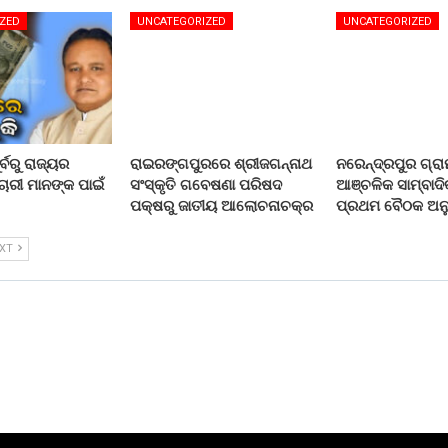
ZED
UNCATEGORIZED
UNCATEGORIZED
୍ବରୁ ରାଜ୍ୟର
ରାଇରଙ୍ଗପୁରରେ ଶ୍ରୀଜଗନ୍ନାଥ
ନରେନ୍ଦ୍ରପୁର ଗ୍ର
ଚାରୀ ମାନଙ୍କ ପାଇଁ
ସଂସ୍କୃତି ଗବେଷଣା ପରିଷଦ
ଆଞ୍ଚଳିକ ସାମ୍ବାଦ
ପକ୍ଷରୁ ଜାତୀୟ ଆଲୋଚନାଚକ୍ର
ପ୍ରଥମ ବୈଠକ ଅନୁଷ
EXT