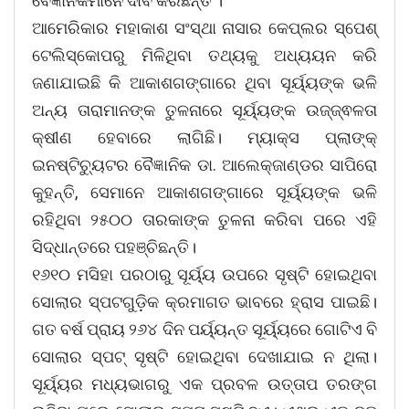
ବୈଜ୍ଞାନିକମାନେ ଦାବି କରିଛନ୍ତି ।
ଆମେରିକାର ମହାକାଶ ସଂସ୍ଥା ନାସାର କେପ୍‌ଲର ସ୍ପେଶ୍‌
ଟେଲିସ୍କୋପରୁ ମିଳିଥିବା ତଥ୍ୟକୁ ଅଧ୍ୟୟନ କରି
ଜଣାଯାଇଛି କି ଆକାଶଗଙ୍ଗାରେ ଥିବା ସୂର୍ୟ୍ୟଙ୍କ ଭଳି
ଅନ୍ୟ ତାରାମାନଙ୍କ ତୁଳନାରେ ସୂର୍ୟ୍ୟଙ୍କ ଉଜ୍ଜ୍ଵଳତା
କ୍ଷୀଣ ହେବାରେ ଲାଗିଛି। ମ୍ୟାକ୍ସ ପ୍ଲାଙ୍କ୍‌
ଇନଷ୍ଟିଚ୍ୟୁଟର ବୈଜ୍ଞାନିକ ଡା. ଆଲେକ୍‌ଜାଣ୍ଡର ସାପିରୋ
କୁହନ୍ତି, ସେମାନେ ଆକାଶଗଙ୍ଗାରେ ସୂର୍ୟ୍ୟଙ୍କ ଭଳି
ରହିଥିବା ୨୫୦୦ ତାରକାଙ୍କ ତୁଳନା କରିବା ପରେ ଏହି
ସିଦ୍ଧାନ୍ତରେ ପହଞ୍ଚିଛନ୍ତି।
୧୬୧୦ ମସିହା ପରଠାରୁ ସୂର୍ୟ୍ୟ ଉପରେ ସୃଷ୍ଟି ହୋଇଥିବା
ସୋଲାର ସ୍ପଟଗୁଡ଼ିକ କ୍ରମାଗତ ଭାବରେ ହ୍ରାସ ପାଇଛି।
ଗତ ବର୍ଷ ପ୍ରାୟ ୨୬୪ ଦିନ ପର୍ୟ୍ୟନ୍ତ ସୂର୍ୟ୍ୟରେ ଗୋଟିଏ ବି
ସୋଲାର ସ୍ପଟ୍‌ ସୃଷ୍ଟି ହୋଇଥିବା ଦେଖାଯାଇ ନ ଥିଲା।
ସୂର୍ୟ୍ୟର ମଧ୍ୟଭାଗରୁ ଏକ ପ୍ରବଳ ଉତ୍ତାପ ତରଙ୍ଗ