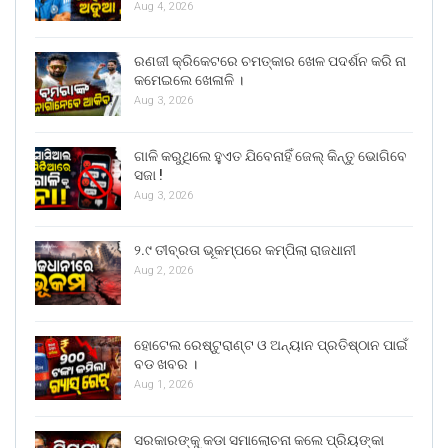
Aug 4, 2026
ରଣଜୀ କ୍ରିକେଟରେ ଚମତ୍କାର ଖେଳ ପଦର୍ଶନ କରି ନା
କମେଇଲେ ଖେଳାଳି ।
Aug 3, 2026
ଗାଳି କରୁଥିଲେ ହୁଏତ ଯିବେନାହିଁ ଜେଲ୍ କିନ୍ତୁ ଭୋଗିବେ
ସଜା !
Aug 3, 2026
୨.୯ ତୀବ୍ରତା ଭୂକମ୍ପରେ କମ୍ପିଲା ରାଜଧାନୀ
Aug 2, 2026
ହୋଟେଲ ରେଷ୍ଟୁରାଣ୍ଟ ଓ ଅନ୍ୟାନ ପ୍ରତିଷ୍ଠାନ ପାଇଁ
ବଡ ଖବର ।
Aug 1, 2026
ସରକାରଙ୍କୁ କଡା ସମାଲୋଚନା କଲେ ପ୍ରିୟଙ୍କା