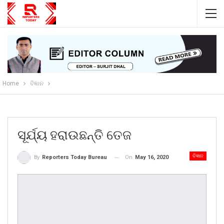
Home
ବିଜ୍ଞାନ
ସୂର୍ଯ୍ୟ ହରାଉଛନ୍ତି ତେଜ
ବିଜ୍ଞାନ
On
May 16, 2020
By
Reporters Today Bureau