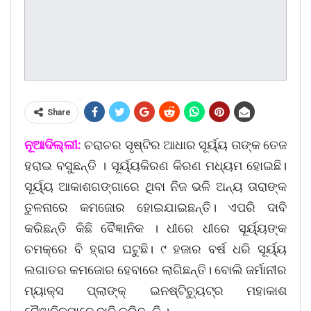
Share
ନୂଆଦିଲ୍ଲୀ:
ଚରାଚର ସୃଷ୍ଟିର ଆଧାର ସୂର୍ୟ୍ୟ ତାଙ୍କ ତେଜ
ହରାଇ ବସୁଛନ୍ତି । ସୂର୍ୟ୍ୟକିରଣ କିରଣ ମଧ୍ୟମ ହୋଇଛି।
ସୂର୍ୟ୍ୟ ଆକାଶଗଙ୍ଗାରେ ଥିବା ନିଜ ଭଳି ଅନ୍ୟ ତାରାଙ୍କ
ତୁଳନାରେ କମଜୋର ହୋଇଯାଇଛନ୍ତି। ଏପରି ଦାବି
କରିଛନ୍ତି କିଛି ବୈଜ୍ଞାନିକ । ଧୀରେ ଧୀରେ ସୂର୍ୟ୍ୟଙ୍କ
ଚମକ୍‌ରେ ବି ହ୍ରାସ ଘଟୁଛି। ୯ ହଜାର ବର୍ଷ ଧରି ସୂର୍ୟ୍ୟ
ଲଗାତର କମଜୋର ହେବାରେ ଲାଗିଛନ୍ତି। ବୋଲି ଜର୍ମାନୀର
ମ୍ୟାକ୍ସ ପ୍ଲାଙ୍କ୍‌ ଇନଷ୍ଟିଚ୍ୟୁଟ୍‌ର ମହାକାଶ