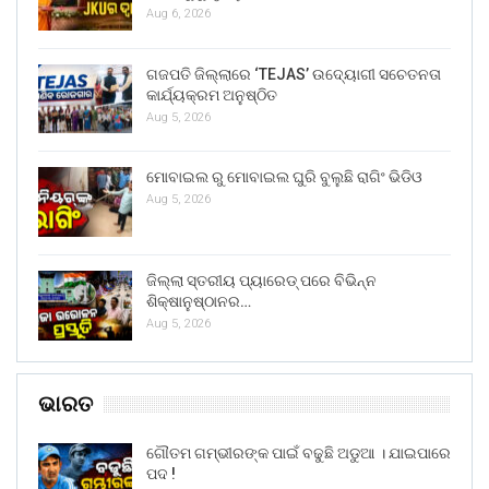
Aug 6, 2026
ଗଜପତି ଜିଲ୍ଲାରେ ‘TEJAS’ ଉଦ୍ୟୋଗୀ ସଚେତନତା
କାର୍ଯ୍ୟକ୍ରମ ଅନୁଷ୍ଠିତ
Aug 5, 2026
ମୋବାଇଲ ରୁ ମୋବାଇଲ ଘୁରି ବୁଲୁଛି ରାଗିଂ ଭିଡିଓ
Aug 5, 2026
ଜିଲ୍ଲା ସ୍ତରୀୟ ପ୍ୟାରେଡ୍ ପରେ ବିଭିନ୍ନ
ଶିକ୍ଷାନୁଷ୍ଠାନର…
Aug 5, 2026
ଭାରତ
ଗୌତମ ଗମ୍ଭୀରଙ୍କ ପାଇଁ ବଢୁଛି ଅଡୁଆ । ଯାଇପାରେ
ପଦ !