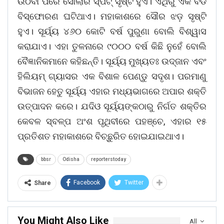
ଉଠିବା ପରେ ସୋଲାର ସ୍ପଟ୍‌ ସୃଷ୍ଟି ହୁଏ। ଏଥିରୁ ଏକ ବଡ
ବିସ୍ଫୋରଣ ଘଟିଥାଏ। ମହାକାଶରେ ସୌର ଝଡ଼ ସୃଷ୍ଟି
ହୁଏ। ସୂର୍ୟ୍ୟ ୪୬୦ କୋଟି ବର୍ଷ ପୁରୁଣା ବୋଲି ବିଶ୍ୱାସ
କରାଯାଏ। ଏହା ତୁଳନାରେ ୯୦୦୦ ବର୍ଷ କିଛି ନୁହେଁ ବୋଲି
ବୈଜ୍ଞାନିକମାନେ କହିଛନ୍ତି। ସୂର୍ୟ୍ୟ ମୁଖ୍ୟତଃ ଉଦ୍‌ଜାନ ଏବଂ
ହିଲିୟମ୍ ଗ୍ୟାସର ଏକ ବିଶାଳ ପେଣ୍ଡୁ ସଦୃଶ। ପରମାଣୁ
ବିଭାଜନ ହେତୁ ସୂର୍ୟ୍ୟ ଏହାର ମଧ୍ୟଭାଗରେ ଅପାର ଶକ୍ତି
ଉତ୍ପାଦନ କରେ। ଯଦିଓ ସୂର୍ୟ୍ୟଙ୍କଠାରୁ ନିର୍ଗତ ଶକ୍ତିର
କେବଳ ସ୍ବଳ୍ପ ଅଂଶ ପୃଥିବୀରେ ପହଞ୍ଚେ, ଏହାର ୧୫
ପ୍ରତିଶତ ମହାକାଶରେ ବିଚ୍ଛୁରିତ ହୋଇଯାଇଥାଏ।
bbsr
Odisha
reporterstoday
Facebook
Twitter
Share
You Might Also Like
All