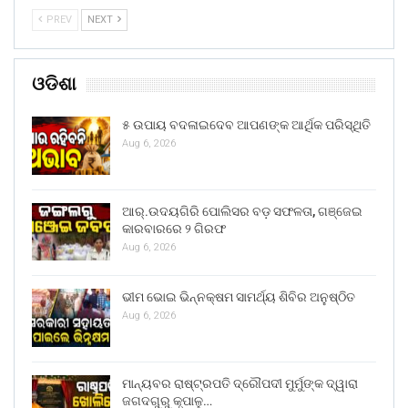
PREV
NEXT
ଓଡିଶା
୫ ଉପାୟ ବଦଳାଇଦେବ ଆପଣଙ୍କ ଆର୍ଥିକ ପରିସ୍ଥିତି
Aug 6, 2026
ଆର୍.ଉଦୟଗିରି ପୋଲିସର ବଡ଼ ସଫଳତା, ଗଞ୍ଜେଇ
କାରବାରରେ ୨ ଗିରଫ
Aug 6, 2026
ଭୀମ ଭୋଇ ଭିନ୍ନକ୍ଷମ ସାମର୍ଥ୍ୟ ଶିବିର ଅନୁଷ୍ଠିତ
Aug 6, 2026
ମାନ୍ୟବର ରାଷ୍ଟ୍ରପତି ଦ୍ରୌପଦୀ ମୁର୍ମୁଙ୍କ ଦ୍ୱାରା
ଜଗଦଗୁରୁ କୃପାଳୁ…