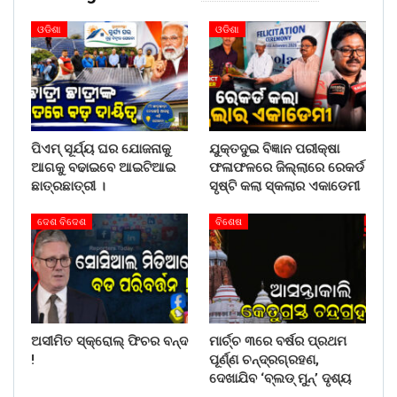
ଓଡିଶା
ଓଡିଶା
ପିଏମ୍ ସୂର୍ଯ୍ୟ ଘର ଯୋଜନାକୁ
ଯୁକ୍ତଦୁଇ ବିଜ୍ଞାନ ପରୀକ୍ଷା
ଆଗକୁ ବଢାଇବେ ଆଇଟିଆଇ
ଫଳାଫଳରେ ଜିଲ୍ଲାରେ ରେକର୍ଡ
ଛାତ୍ରଛାତ୍ରୀ ।
ସୃଷ୍ଟି କଲା ସ୍କଲାର ଏକାଡେମୀ
ଦେଶ ବିଦେଶ
ବିଶେଷ
ଅସୀମିତ ସ୍କ୍ରୋଲ୍ ଫିଚର ବନ୍ଦ
ମାର୍ଚ୍ଚ ୩ରେ ବର୍ଷର ପ୍ରଥମ
!
ପୂର୍ଣ୍ଣ ଚନ୍ଦ୍ରଗ୍ରହଣ,
ଦେଖାଯିବ ‘ବ୍ଲଡ୍ ମୁନ୍’ ଦୃଶ୍ୟ