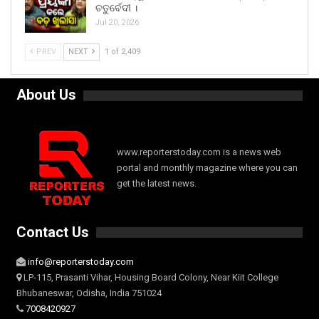
ଚତୁର୍ବେଦୀ ।
Jul 20, 2026
PREV
NEXT
1 of 2,409
About Us
www.reporterstoday.com is a news web
portal and monthly magazine where you can
get the latest news.
Contact Us
info@reporterstoday.com
LP-115, Prasanti Vihar, Housing Board Colony, Near Kiit College
Bhubaneswar, Odisha, India 751024
7008420927