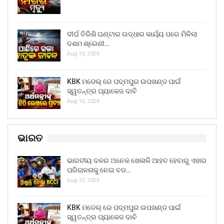
ଦୀର୍ଘ ତିରିଶି ଘଣ୍ଟାର ଉଦ୍ଧାର କାର୍ଯ୍ୟ ପରେ ମିଳିଲା
ଦଶମ ଶ୍ରେଣୀ…
Aug 10, 2026
KBK ମଡେଲ୍ ରେ ପଦ୍ମପୁର ଉପଖଣ୍ଡ ପାଇଁ
ସ୍ୱତନ୍ତ୍ର ପ୍ୟାକେଜ ଦାବି
Aug 10, 2026
ଭାରତ
ଭାରତୀୟ ଦଳର ଅନେକ ଖେଳାଳି ଆହତ ହେବାରୁ ଏହାର
ପରିଚାଳନାକୁ ନେଇ ବଡ…
Aug 10, 2026
KBK ମଡେଲ୍ ରେ ପଦ୍ମପୁର ଉପଖଣ୍ଡ ପାଇଁ
ସ୍ୱତନ୍ତ୍ର ପ୍ୟାକେଜ ଦାବି