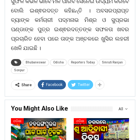
ସୁଫଳ କିଭଳି ଭାବେ ମିଳି ପାରିବ ସେନେଇ ଉଦ୍ୟମ କରିବେ
ବୋଲି ଇଶ୍ଵରଦତ୍ତ କହିଛନ୍ତି । ଅବସରପ୍ରାପ୍ତ
ବ୍ୟାଙ୍କ କର୍ମଚାରୀ ପଦ୍ମନାଭ ମିଶ୍ର ଓ ସୁପ୍ରଭା
ପଣ୍ଡାଙ୍କ ପୁତ୍ର ଇଶ୍ଵରଦତ୍ତଙ୍କ ସଫଳତା ଖବର
ପ୍ରଚାରିତ ହେବା ପରେ ତାଙ୍କ ଅଞ୍ଚଳରେ ଖୁସିର ଲହରୀ
ଖେଳି ଯାଇଛି ।
Bhubaneswar
Odisha
Reporters Today
Smruti Ranjan
Sonpur
Facebook
Twitter
Share
You Might Also Like
All
ଓଡିଶା
ଓଡିଶା