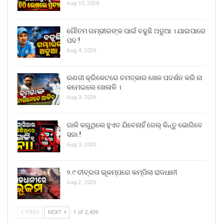
Aug 10, 2026
ଗୌତମ ଗମ୍ଭୀରଙ୍କ ପାଇଁ ବଢୁଛି ଅଡୁଆ । ଯାଇପାରେ
ପଦ !
Aug 4, 2026
ରଣଜୀ କ୍ରିକେଟରେ ଚମତ୍କାର ଖେଳ ପଦର୍ଶନ କରି ନା
କମେଇଲେ ଖେଳାଳି ।
Aug 3, 2026
ଗାଳି କରୁଥିଲେ ହୁଏତ ଯିବେନାହିଁ ଜେଲ୍ କିନ୍ତୁ ଭୋଗିବେ
ସଜା !
Aug 3, 2026
୨.୯ ତୀବ୍ରତା ଭୂକମ୍ପରେ କମ୍ପିଲା ରାଜଧାନୀ
Aug 2, 2026
PREV
NEXT
1 of 2,409