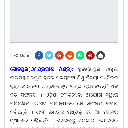
Share
ସୋନପୁର(ଓମପ୍ରକାଶ ମିଶ୍ର):
ସୁବର୍ଣ୍ଣପୁର ଜିଲ୍ଲା
ବୀରମହାରାଜପୁର ବ୍ଳକ ସରସ୍ଵତୀ ଶିଶୁ ବିଦ୍ୟା ମନ୍ଦିରର
ପୁରାତନ ଛାତ୍ର ଇଶ୍ଵରଦତ୍ତ ମିଶ୍ର ପ୍ଧବକ୍ତନ୍ତି ଏକ
ବଡ ସଫଳତା । ଓଡ଼ିଶା ଲୋକସେବା ଆୟୋଗ ଦ୍ୱାରା
ପରିଚାଳିତ ଓଏଏସ ପରୀକ୍ଷାରେ ସେ ସଫଳତା ହାସଲ
କରିଛନ୍ତି । ୧୫୩ ଜଣଙ୍କ ମଧ୍ୟରୁ ସେ ୮୭ ନମ୍ବର
ସ୍ଥାନରେ ରହିଛନ୍ତି । ଲୋକଙ୍କୁ ସରକାରୀ ଯୋଜନାର