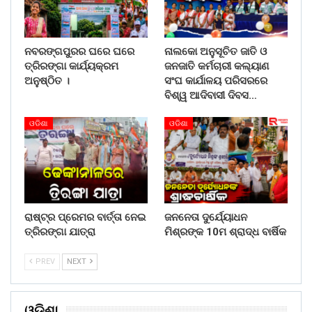
ନବରଙ୍ଗପୁରର ଘରେ ଘରେ
ନାଲକୋ ଅନୁସୂଚିତ ଜାତି ଓ
ତ୍ରିରଙ୍ଗା କାର୍ଯ୍ୟକ୍ରମ
ଜନଜାତି କର୍ମଚାରୀ କଲ୍ୟାଣ
ଅନୁଷ୍ଠିତ ।
ସଂଘ କାର୍ଯାଳୟ ପରିସରରେ
ବିଶ୍ୱ ଆଦିବାସୀ ଦିବସ…
ଓଡିଶା
ଓଡିଶା
ରାଷ୍ଟ୍ର ପ୍ରେମର ବାର୍ତ୍ତା ନେଇ
ଜନନେତା ଦୁର୍ଯ୍ୟୋଧନ
ତ୍ରିରଙ୍ଗା ଯାତ୍ରା
ମିଶ୍ରଙ୍କ 10ମ ଶ୍ରାଦ୍ଧ ବାର୍ଷିକ
PREV
NEXT
ଓଡିଶା