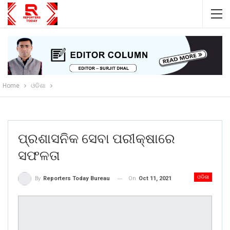
Home
ଓଡିଶା
ପ୍ରଶାସନିକ ସେବା ପରୀକ୍ଷାରେ
ସଫଳତା
ଓଡିଶା
On
Oct 11, 2021
By
Reporters Today Bureau