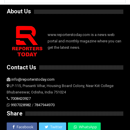
About Us
www.reporterstoday.com is a news web
portal and monthly magazine where you can
get the latest news.
Contact Us
info@reporterstoday.com
LP-115, Prasanti Vihar, Housing Board Colony, Near Kiit College
Bhubaneswar, Odisha, India 751024
7008420927
9937028982
/
7847944970
Share
Facebook
Twitter
WhatsApp