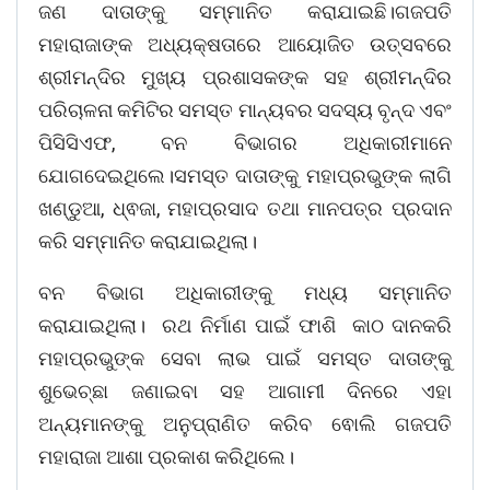
ଜଣ ଦାତାଙ୍କୁ ସମ୍ମାନିତ କରାଯାଇଛି।ଗଜପତି
ମହାରାଜାଙ୍କ ଅଧ୍ୟକ୍ଷତାରେ ଆୟୋଜିତ ଉତ୍ସବରେ
ଶ୍ରୀମନ୍ଦିର ମୁଖ୍ୟ ପ୍ରଶାସକଙ୍କ ସହ ଶ୍ରୀମନ୍ଦିର
ପରିଚାଳନା କମିଟିର ସମସ୍ତ ମାନ୍ୟବର ସଦସ୍ୟ ବୃନ୍ଦ ଏବଂ
ପିସିସିଏଫ, ବନ ବିଭାଗର ଅଧିକାରୀମାନେ
ଯୋଗଦେଇଥିଲେ।
ସମସ୍ତ ଦାତାଙ୍କୁ ମହାପ୍ରଭୁଙ୍କ ଲାଗି
ଖଣ୍ଡୁଆ, ଧ୍ଵଜା, ମହାପ୍ରସାଦ ତଥା ମାନପତ୍ର ପ୍ରଦାନ
କରି ସମ୍ମାନିତ କରାଯାଇଥିଲା।
ବନ ବିଭାଗ ଅଧିକାରୀଙ୍କୁ ମଧ୍ୟ ସମ୍ମାନିତ
କରାଯାଇଥିଲା। ରଥ ନିର୍ମାଣ ପାଇଁ ଫାଶି କାଠ ଦାନକରି
ମହାପ୍ରଭୁଙ୍କ ସେବା ଲାଭ ପାଇଁ ସମସ୍ତ ଦାତାଙ୍କୁ
ଶୁଭେଚ୍ଛା ଜଣାଇବା ସହ ଆଗାମୀ ଦିନରେ ଏହା
ଅନ୍ୟମାନଙ୍କୁ ଅନୁପ୍ରାଣିତ କରିବ ଵୋଲି ଗଜପତି
ମହାରାଜା ଆଶା ପ୍ରକାଶ କରିଥିଲେ।