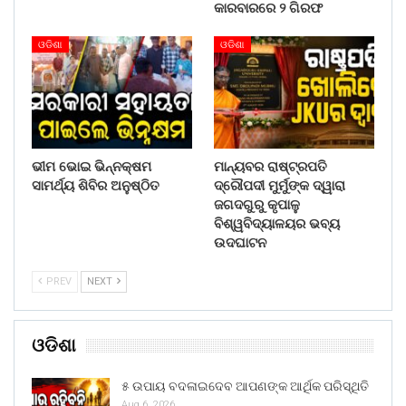
କାରବାରରେ ୨ ଗିରଫ
ଓଡିଶା
ଓଡିଶା
ଭୀମ ଭୋଇ ଭିନ୍ନକ୍ଷମ
ମାନ୍ୟବର ରାଷ୍ଟ୍ରପତି
ସାମର୍ଥ୍ୟ ଶିବିର ଅନୁଷ୍ଠିତ
ଦ୍ରୌପଦୀ ମୁର୍ମୁଙ୍କ ଦ୍ୱାରା
ଜଗଦଗୁରୁ କୃପାଳୁ
ବିଶ୍ୱବିଦ୍ୟାଳୟର ଭବ୍ୟ
ଉଦଘାଟନ
PREV
NEXT
ଓଡିଶା
୫ ଉପାୟ ବଦଳାଇଦେବ ଆପଣଙ୍କ ଆର୍ଥିକ ପରିସ୍ଥିତି
Aug 6, 2026