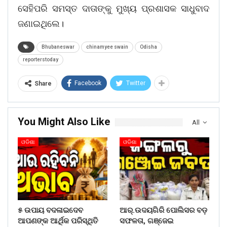
ସେହିପରି ସମସ୍ତ ଦାତାଙ୍କୁ ମୁଖ୍ୟ ପ୍ରଶାସକ ସାଧୁବାଦ
ଜଣାଇଥିଲେ।
Bhubaneswar
chinamyee swain
Odisha
reporterstoday
Facebook
Twitter
Share
You Might Also Like
All
ଓଡିଶା
ଓଡିଶା
୫ ଉପାୟ ବଦଳାଇଦେବ
ଆର୍.ଉଦୟଗିରି ପୋଲିସର ବଡ଼
ଆପଣଙ୍କ ଆର୍ଥିକ ପରିସ୍ଥିତି
ସଫଳତା, ଗଞ୍ଜେଇ