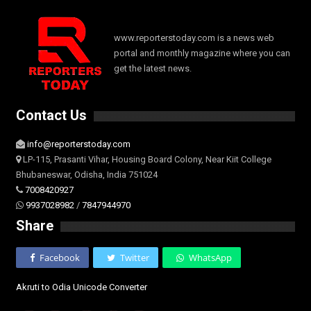
www.reporterstoday.com is a news web
portal and monthly magazine where you can
get the latest news.
Contact Us
info@reporterstoday.com
LP-115, Prasanti Vihar, Housing Board Colony, Near Kiit College
Bhubaneswar, Odisha, India 751024
7008420927
9937028982
/
7847944970
Share
Facebook
Twitter
WhatsApp
Akruti to Odia Unicode Converter