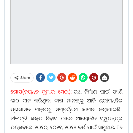
Share
ଗୋପ(ଜୟନ୍ତ କୁମାର ସେଠୀ):-
ରଥ ନିର୍ମାଣ ପାଇଁ ଫାଶି
କାଠ ଦାନ କରିଥିବା ଦାତା ମାନଙ୍କୁ ଆଜି ଶ୍ରୀମନ୍ଦିର
ପ୍ରଶାସନ ପକ୍ଷରୁ ସମ୍ବର୍ଦ୍ଧନା ଜ୍ଞାପନ କରାଯାଇଛି।
ନୀଳାଦ୍ରି ଭକ୍ତ ନିବାସ ଠାରେ ଆୟୋଜିତ ସ୍ୱତନ୍ତ୍ର
ଉତ୍ସବରେ ୨୦୨୦, ୨୦୨୧, ୨୦୨୨ ବର୍ଷ ପାଇଁ ସମୁଦାୟ ୮୭