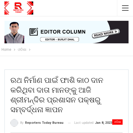
Home
ଓଡିଶା
ରଥ ନିର୍ମାଣ ପାଇଁ ଫାଶି କାଠ ଦାନ
କରିଥିବା ଦାତା ମାନଙ୍କୁ ଆଜି
ଶ୍ରୀମନ୍ଦିର ପ୍ରଶାସନ ପକ୍ଷରୁ
ସମ୍ବର୍ଦ୍ଧନା ଜ୍ଞାପନ
ଓଡିଶା
Last updated
Jan 8, 2023
By
Reporters Today Bureau