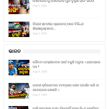
ମୋବାଇଲ ରୁ ମୋବାଇଲ ଘୁରି ବୁଲୁଛି ରାଗିଂ ଭିଡିଓ
Aug 5, 2026
ଜିଲ୍ଲା ସ୍ତରୀୟ ପ୍ୟାରେଡ୍ ପରେ ବିଭିନ୍ନ
ଶିକ୍ଷାନୁଷ୍ଠାନର…
Aug 5, 2026
ଭାରତ
ଗୌତମ ଗମ୍ଭୀରଙ୍କ ପାଇଁ ବଢୁଛି ଅଡୁଆ । ଯାଇପାରେ
ପଦ !
Aug 4, 2026
ରଣଜୀ କ୍ରିକେଟରେ ଚମତ୍କାର ଖେଳ ପଦର୍ଶନ କରି ନା
କମେଇଲେ ଖେଳାଳି ।
Aug 3, 2026
ଗାଳି କରୁଥିଲେ ହୁଏତ ଯିବେନାହିଁ ଜେଲ୍ କିନ୍ତୁ ଭୋଗିବେ