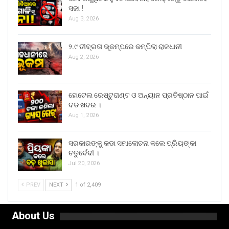
ସଜା !
Aug 3, 2026
୨.୯ ତୀବ୍ରତା ଭୂକମ୍ପରେ କମ୍ପିଲା ରାଜଧାନୀ
Aug 2, 2026
ହୋଟେଲ ରେଷ୍ଟୁରାଣ୍ଟ ଓ ଅନ୍ୟାନ ପ୍ରତିଷ୍ଠାନ ପାଇଁ
ବଡ ଖବର ।
Aug 1, 2026
ସରକାରଙ୍କୁ କଡା ସମାଲୋଚନା କଲେ ପ୍ରିୟଙ୍କା
ଚତୁର୍ବେଦୀ ।
Jul 20, 2026
PREV
NEXT
1 of 2,409
About Us