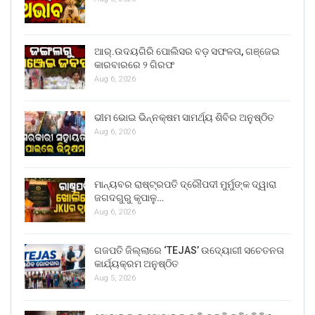
ଆର୍.ଉଦୟଗିରି ପୋଲିସର ବଡ଼ ସଫଳତା, ଗଞ୍ଜେଇ
କାରବାରରେ ୨ ଗିରଫ
Aug 6, 2026
ଭୀମ ଭୋଇ ଭିନ୍ନକ୍ଷମ ସାମର୍ଥ୍ୟ ଶିବିର ଅନୁଷ୍ଠିତ
Aug 6, 2026
ମାନ୍ୟବର ରାଷ୍ଟ୍ରପତି ଦ୍ରୌପଦୀ ମୁର୍ମୁଙ୍କ ଦ୍ୱାରା
ଜଗଦଗୁରୁ କୃପାଳୁ…
Aug 6, 2026
ଗଜପତି ଜିଲ୍ଲାରେ ‘TEJAS’ ଉଦ୍ୟୋଗୀ ସଚେତନତା
କାର୍ଯ୍ୟକ୍ରମ ଅନୁଷ୍ଠିତ
Aug 5, 2026