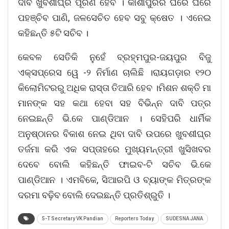
ଦାବି ଖୁବଶୀଘ୍ର ପୂରଣ ହେବ । କାଶୀପୁରର ଘରେ ଘରେ
ପହଞ୍ଚିବ ପାଣି, ଜଳସେଚିତ ହେବ ସବୁ କ୍ଷେତ । ଏନେଇ
କହିଛନ୍ତି ୫ଟି ସଚିବ ।
କେବଳ ସେତିକି ନୁହେଁ ବ୍ରହ୍ମପୁର-ଜୟପୁର ବିଜୁ
ଏକ୍ସପ୍ରେସ ୱେ -୨ ନିର୍ମାଣ ଚାଲିଛି ।ରାୟଗଡ଼ାର ୧୨୦
କିଲୋମିଟରରୁ ଅଧିକ ରାସ୍ତା ତିଆରି ହେବ ।ମିଶନ ଶକ୍ତି ମା
ମାନଙ୍କ ସହ କଥା ହେବା ସହ ବିଭିନ୍ନ ଦାବି ପତ୍ର
ନେଇଛନ୍ତି ଭି.କେ ପାଣ୍ଡିଆନ । ସେହିପରି ଧାର୍ମିକ
ଅନୁଷ୍ଠାନର ବିକାଶ ନେଇ ଥିବା ଦାବି ଉପରେ ଖୁବଶୀଘ୍ର
ତର୍ଜମା କରି ଏକ ସପ୍ତାହରେ ମୁଖ୍ୟମନ୍ତ୍ରୀ ଖୁସିଖବର
ଦେବେ ବୋଲି କହିଛନ୍ତି ଫାଇବ-ଟି ସଚିବ ଭି.କେ
ପାଣ୍ଡିଆନ । ଏମବିକେ, ସିଆରପି ଓ ବ୍ୟାଙ୍କ ମିତ୍ରଙ୍କ
ଦରମା ବଢ଼ିବ ବୋଲି ଦେଇଛନ୍ତି ପ୍ରତିଶ୍ରୁତି ।
5-T Secretary VK Pandian
Reporters Today
SUDESNA JANA