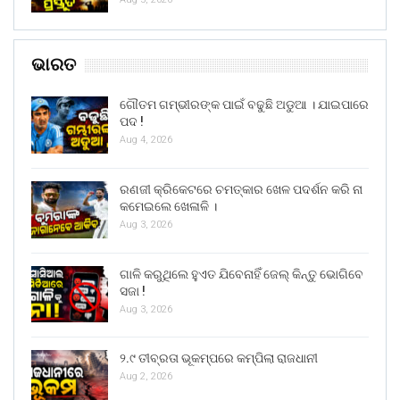
ଭାରତ
ଗୌତମ ଗମ୍ଭୀରଙ୍କ ପାଇଁ ବଢୁଛି ଅଡୁଆ । ଯାଇପାରେ
ପଦ !
Aug 4, 2026
ରଣଜୀ କ୍ରିକେଟରେ ଚମତ୍କାର ଖେଳ ପଦର୍ଶନ କରି ନା
କମେଇଲେ ଖେଳାଳି ।
Aug 3, 2026
ଗାଳି କରୁଥିଲେ ହୁଏତ ଯିବେନାହିଁ ଜେଲ୍ କିନ୍ତୁ ଭୋଗିବେ
ସଜା !
Aug 3, 2026
୨.୯ ତୀବ୍ରତା ଭୂକମ୍ପରେ କମ୍ପିଲା ରାଜଧାନୀ
Aug 2, 2026