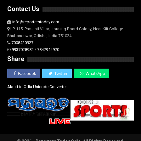
Contact Us
info@reporterstoday.com
LP-115, Prasanti Vihar, Housing Board Colony, Near Kiit College
Bhubaneswar, Odisha, India 751024
7008420927
9937028982
/
7847944970
Share
Facebook
Twitter
WhatsApp
Akruti to Odia Unicode Converter