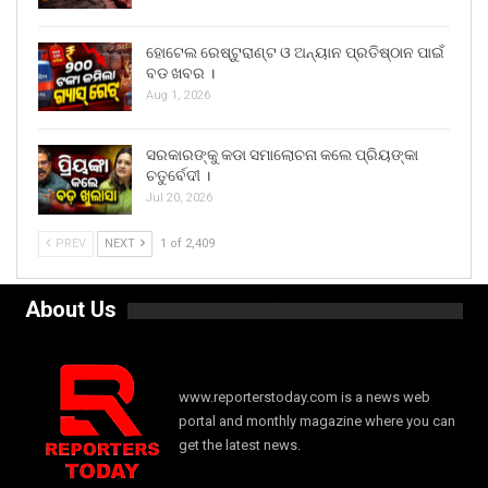
ହୋଟେଲ ରେଷ୍ଟୁରାଣ୍ଟ ଓ ଅନ୍ୟାନ ପ୍ରତିଷ୍ଠାନ ପାଇଁ
ବଡ ଖବର ।
Aug 1, 2026
ସରକାରଙ୍କୁ କଡା ସମାଲୋଚନା କଲେ ପ୍ରିୟଙ୍କା
ଚତୁର୍ବେଦୀ ।
Jul 20, 2026
PREV
NEXT
1 of 2,409
About Us
www.reporterstoday.com is a news web
portal and monthly magazine where you can
get the latest news.