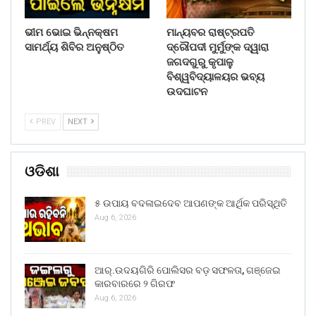
ଭୀମ ଭୋଇ ଭିନ୍ନକ୍ଷମ
ମାନ୍ୟବର ରାଷ୍ଟ୍ରପତି
ସାମର୍ଥ୍ୟ ଶିବିର ଅନୁଷ୍ଠିତ
ଦ୍ରୌପଦୀ ମୁର୍ମୁଙ୍କ ଦ୍ୱାରା
ଜଗଦଗୁରୁ କୃପାଳୁ
ବିଶ୍ୱବିଦ୍ୟାଳୟର ଭବ୍ୟ
ଉଦଘାଟନ
PREV
NEXT
ଓଡିଶା
୫ ଉପାୟ ବଦଳାଇଦେବ ଆପଣଙ୍କ ଆର୍ଥିକ ପରିସ୍ଥିତି
Aug 6, 2026
ଆର୍.ଉଦୟଗିରି ପୋଲିସର ବଡ଼ ସଫଳତା, ଗଞ୍ଜେଇ
କାରବାରରେ ୨ ଗିରଫ
Aug 6, 2026