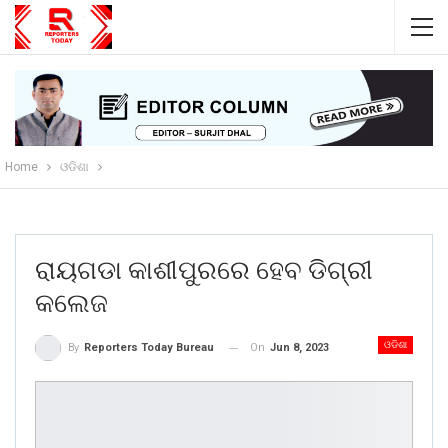
Home
ଓଡିଶା
ରାୟଗଡା କାଶୀପୁରରେ ହେବ ଡିଗ୍ରୀ
କଲେଜ
ଓଡିଶା
On
Jun 8, 2023
By
Reporters Today Bureau