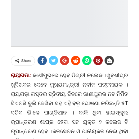
Share
ରାୟଗଡା:
କାଶୀପୁରରେ ହେବ ଡିଗ୍ରୀ କଲେଜ ।ଖୁବଶୀଘ୍ର
ଖୁସିଖବର ଦେବେ ମୁଖ୍ୟମନ୍ତ୍ରୀ ନବୀନ ପଟ୍ଟନାୟକ ।
ରାୟଗଡ଼ା ଗସ୍ତର ଦ୍ବିତୀୟ ଦିନରେ କାଶୀପୁରର ନବ ନିର୍ମିତ
ସିଏଚସି ବୁଲି ଦେଖିବା ସହ ଏହି ବଡ଼ ଘୋଷଣା କରିଛନ୍ତି ୫T
ସଚିବ ଭି.କେ ପାଣ୍ଡିଆନ । ବାକି ଥିବା ହାଇସ୍କୁଲ
ରୂପାନ୍ତରଣ ଶୀଘ୍ର ହେବା ସହ ଯୁକ୍ତ ୨ କଲେଜ ବି
ରୂପାନ୍ତରଣ ହେବ ।ଜଳସେଚନ ଓ ପାନୀୟଜଳ ନେଇ ଥିବା