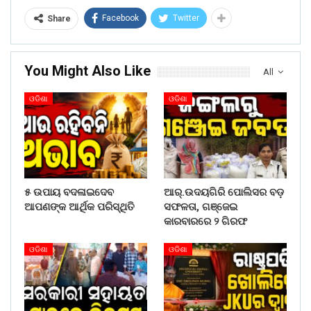
Facebook
Twitter
Share
You Might Also Like
All
ଓଡିଶା
ଓଡିଶା
୫ ଉପାୟ ବଦଳାଇଦେବ
ଆର୍.ଉଦୟଗିରି ପୋଲିସର ବଡ଼
ଆପଣଙ୍କ ଆର୍ଥିକ ପରିସ୍ଥିତି
ସଫଳତା, ଗଞ୍ଜେଇ
କାରବାରରେ ୨ ଗିରଫ
ଓଡିଶା
ଓଡିଶା