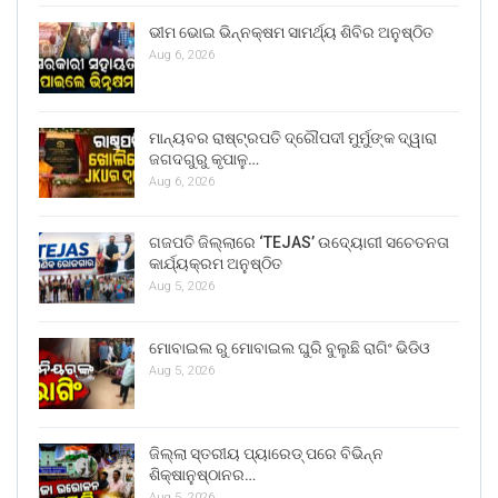
ଭୀମ ଭୋଇ ଭିନ୍ନକ୍ଷମ ସାମର୍ଥ୍ୟ ଶିବିର ଅନୁଷ୍ଠିତ
Aug 6, 2026
ମାନ୍ୟବର ରାଷ୍ଟ୍ରପତି ଦ୍ରୌପଦୀ ମୁର୍ମୁଙ୍କ ଦ୍ୱାରା
ଜଗଦଗୁରୁ କୃପାଳୁ…
Aug 6, 2026
ଗଜପତି ଜିଲ୍ଲାରେ ‘TEJAS’ ଉଦ୍ୟୋଗୀ ସଚେତନତା
କାର୍ଯ୍ୟକ୍ରମ ଅନୁଷ୍ଠିତ
Aug 5, 2026
ମୋବାଇଲ ରୁ ମୋବାଇଲ ଘୁରି ବୁଲୁଛି ରାଗିଂ ଭିଡିଓ
Aug 5, 2026
ଜିଲ୍ଲା ସ୍ତରୀୟ ପ୍ୟାରେଡ୍ ପରେ ବିଭିନ୍ନ
ଶିକ୍ଷାନୁଷ୍ଠାନର…
Aug 5, 2026