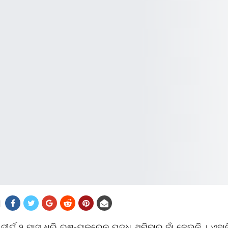
ଦୀର୍ଘ ୨ ମାସ ଧରି ରୁଷ-ୟୁକ୍ରେନ ଯୁଦ୍ଧ ଥମିବାର ନାଁ ନେଉନି । ଏହ