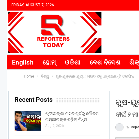
FRIDAY, AUGUST 7, 2026
English
ହୋମ୍
ଓଡିଶା
ଦେଶ ବିଦେଶ
ଶିକ
Home
ବିଶ୍ୱ
ରୁଷ-ୟୁକ୍ରେନ ଯୁଦ୍ଧ : ମଇଦାନକୁ ଓହ୍ଲାଇଛନ୍ତି ଡଲଫିନ୍‌
Recent Posts
ରୁଷ-ୟୁ
ଦୀର୍ଘ ୨ 
ଶ୍ରୀଲଙ୍କା ଗସ୍ତ ପୂର୍ବରୁ ଗୌତମ
ଗମ୍ଭୀରଙ୍କ ବଢ଼ିଲା ଚିନ୍ତା
Aug 7, 2026
By
Repo