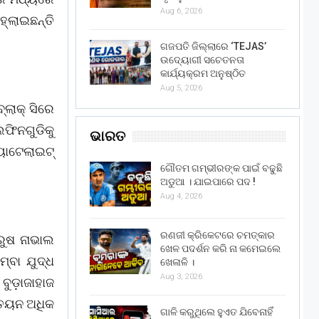
Aug 6, 2026
ହ୍ଲାଇଛନ୍ତି
ଗଜପତି ଜିଲ୍ଲାରେ ‘TEJAS’
ଉଦ୍ୟୋଗୀ ସଚେତନତା
କାର୍ଯ୍ୟକ୍ରମ ଅନୁଷ୍ଠିତ
Aug 5, 2026
ଲାକ୍‌ ସିରେ
ଫିନଗୁଡିକୁ
ଭାରତ
ୟାଟେଲାଇଟ୍‌
ଗୌତମ ଗମ୍ଭୀରଙ୍କ ପାଇଁ ବଢୁଛି
ଅଡୁଆ । ଯାଇପାରେ ପଦ !
Aug 4, 2026
ରଣଜୀ କ୍ରିକେଟରେ ଚମତ୍କାର
 ରୁଷ ନାଭାଲ
ଖେଳ ପଦର୍ଶନ କରି ନା କମେଇଲେ
ମ୍ବା ଯୁଦ୍ଧ
ଖେଳାଳି ।
Aug 3, 2026
ବୁଡ଼ାଜାହାଜ
ୁତୟନ ଅଧିକ
ଗାଳି କରୁଥିଲେ ହୁଏତ ଯିବେନାହିଁ