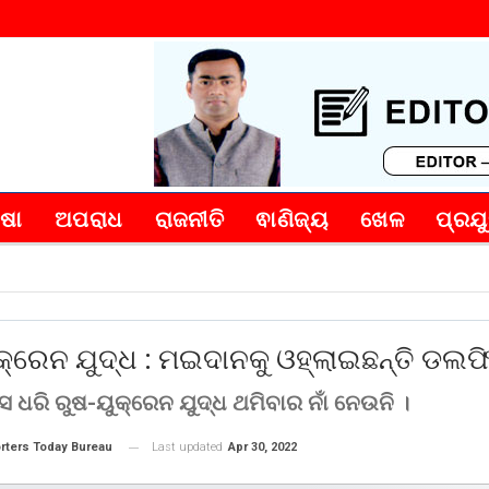
୍ଷା
ଅପରାଧ
ରାଜନୀତି
ଵାଣିଜ୍ୟ
ଖେଳ
ପ୍ରଯୁ
କ୍ରେନ ଯୁଦ୍ଧ : ମଇଦାନକୁ ଓହ୍ଲାଇଛନ୍ତି ଡଲଫିନ
ମାସ ଧରି ରୁଷ-ୟୁକ୍ରେନ ଯୁଦ୍ଧ ଥମିବାର ନାଁ ନେଉନି ।
Last updated
Apr 30, 2022
rters Today Bureau