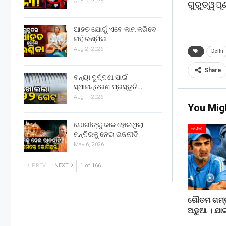
Aug 3, 2026
ଗୁରୁତ୍ୱପୂର
ଆହତ ଯୋଗୁଁ ଏବେ କାମ କରିବେ
ନାହିଁ ରଶ୍ମିକା
Aug 2, 2026
Delhi
Share
ବନ୍ୟା ଦୁର୍ଦ୍ଦଶା ପାଇଁ
ସ୍ଥାନାନ୍ତରଣ ପ୍ରସ୍ତୁତି…
Aug 1, 2026
You Mig
ଯୋଗୀଙ୍କୁ କାଳ ହୋଇଥିଲା
ଖେଳ
ମନ୍ଦିରକୁ ନେଇ ରାଜନୀତି
May 6, 2026
PREV
NEXT
1 of 166
ଗୌତମ ଗମ୍ଭୀ
ଅଡୁଆ । ଯା