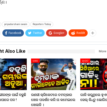
୍ଣ୍ଣ।
priyadarshani swain
Reporters Today
Facebook
Twitter
Google+
ReddIt
ht Also Like
More 
ଖେଳ
ଭାରତ
ରଙ୍କ ପାଇଁ ବଢୁଛି
ରଣଜୀ କ୍ରିକେଟରେ ଚମତ୍କାର
ଗାଳି କରୁଥିଲେ ହୁଏତ
ଇପାରେ ପଦ !
ଖେଳ ପଦର୍ଶନ କରି ନା କମେଇଲେ
ଜେଲ୍ କିନ୍ତୁ ଭୋଗିବ
ଖେଳାଳି ।