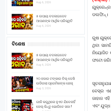
Aug 6, 2026
ୟୁକ୍ରେନ୍‌
ଡଲଫିନ୍‌।
୫ ଉପାୟ ବଦଳାଇଦେବ
ଆପଣଙ୍କ ଆର୍ଥିକ ପରିସ୍ଥିତି
Aug 6, 2026
ରୁଷ ୟୁକ୍ର
ବିଶେଷ
ଥିବା ସାମ
ନିୟୋଜିତ କ
୫ ଉପାୟ ବଦଳାଇଦେବ
ଫଟୋ ଜରିଆ
ଆପଣଙ୍କ ଆର୍ଥିକ ପରିସ୍ଥିତି
Aug 6, 2026
୨୦ ହଜାର ଟଙ୍କାର ବିଲ୍ ଦେଖି
ସୂଚନାନୁଯା
ଉଡିଗଲା ପ୍ରେମିକଙ୍କ ହୋସ୍
Aug 3, 2026
ବେସ୍‌ର ଏଣ
ଜାହାଜ ଏହି
ଗାଳି କରୁଥିଲେ ହୁଏତ ଯିବେନାହିଁ
ଏବଂ ଯୁଦ୍
ଜେଲ୍ କିନ୍ତୁ ଭୋଗିବେ ସଜା !