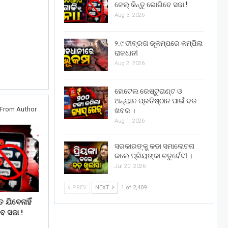
ଜେଲ୍ କିନ୍ତୁ ଭୋଗିବେ ସଜା !
Aug 3, 2026
୨.୯ ତୀବ୍ରତା ଭୂକମ୍ପରେ କମ୍ପିଲା
ରାଜଧାନୀ
Aug 2, 2026
ହୋଟେଲ ରେଷ୍ଟୁରାଣ୍ଟ ଓ
ଅନ୍ୟାନ ପ୍ରତିଷ୍ଠାନ ପାଇଁ ବଡ
From Author
ଖବର ।
Aug 1, 2026
ସରକାରଙ୍କୁ କଡା ସମାଲୋଚନା
କଲେ ପ୍ରିୟଙ୍କା ଚତୁର୍ବେଦୀ ।
Jul 20, 2026
PREV
NEXT
1 of 2,409
 ଯିବେନାହିଁ
େ ସଜା !