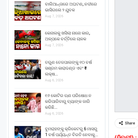
ବାଲିଆନ୍ତାରେ ଅଘଟଣ, ନଦୀରେ
ଭାସିଗଲେ ୨ ଯୁବକ
Aug 7, 2026
କେନାଲକୁ ଖସିଲା ନାନୋ କାର,
ଅଳ୍ପକେ ବର୍ତ୍ତିଲେ ଚାଳକ
Aug 7, 2026
ତରୁଣ ତେଜପାଲଙ୍କୁ ୧୦ ବର୍ଷ
ସଶ୍ରମ କାରାଦଣ୍ଡ ଏବଂ ₹୫
ଲକ୍ଷ…
Aug 6, 2026
୧୬ କୋଟିର ଋଣ ପରିଷୋଧ ନ
କରିପାରିବାରୁ ବ୍ୟାଙ୍କ ଜାରି
କରିଛି…
Aug 6, 2026
Share
ବୁମରାହଙ୍କୁ କ୍ରିକେଟରୁ 6 ମାସରୁ
1 ବର୍ଷ ପର୍ଯ୍ୟନ୍ତ ବିରତି ନେବାକୁ…
(ଦିଲ୍ଲୀ) :