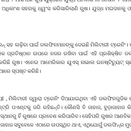
ର ଅଧିକାଂଶ ସହରକୁ ଧ୍ୱଂସ କରିସାରିଲାଣି ରୁଷ। ଯୁଦ୍ଧ ମଇଦାନକୁ ଓ
େନ୍‌ ସହ ଲଢ଼ିବା ପାଇଁ ଡଲଫିନମାନଙ୍କୁ ଦେଇଛି ମିଲିଟାରୀ ଟ୍ରେନିଂ। ବ୍
ରିକ ପ୍ରତିଷ୍ଠାନ ଉପରେ ନଜର ରଖିବା ପାଇଁ ଏହି ପ୍ରଶିକ୍ଷିତ ଡଲ
ରିଛି ରୁଷ। ଏନେଇ ଆମେରିକାର ୟୁଏସ୍‌ ନାଭାଲ ଇନଷ୍ଟିଚ୍ୟୁଟ୍‌ ସ୍
ରେ ସ୍ପଷ୍ଟ କରିଛି।
ୟୀ , ମିଲିଟାରୀ ଦ୍ୱାରା ଟ୍ରେନିଂ ଦିଆଯାଇଥିବା ଏହି ଡଲଫିନଗୁଡିକ
୍ଟ୍ରି ପଏଣ୍ଟକୁ ଜଗି ରହିଛନ୍ତି। କୌଣସି ବି ଜାହାଜ, ବୁଡ଼ାଜାହାଜ କି
 ସ୍ଥାନରୁ ହିଁ ରୁଷରେ ପ୍ରବେଶ କରିପାରିବ। ସେହିପରି ରୁଷର ଆଣବିକ 
ଧ ଜାହାଜ ସବୁବେଳେ ଏଠାରେ ଉପସ୍ଥିତ ଥାଏ, ଏଥିଯୋଗୁଁ ଡଲଫିନ୍ର ମ