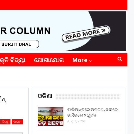
କ୍ତି ବିଦ୍ୟା
ଯୋଗାଯୋଗ
More
ଓଡିଶା
୍‌
ବାଲିଆନ୍ତାରେ ଅଘଟଣ, ନଦୀରେ
ଭାସିଗଲେ ୨ ଯୁବକ
Aug 7, 2026
ବିଶ୍ୱ
ଭାରତ