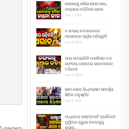
କେନାଲକୁ ଖସିଲା ନାନୋ କାର,
ଅଳ୍ପକେ ବର୍ତ୍ତିଲେ ଚାଳକ
Aug 7, 2026
୫ ଉପାୟ ବଦଳାଇଦେବ
ଆପଣଙ୍କ ଆର୍ଥିକ ପରିସ୍ଥିତି
Aug 6, 2026
ଆର୍.ଉଦୟଗିରି ପୋଲିସର ବଡ଼
ସଫଳତା, ଗଞ୍ଜେଇ କାରବାରରେ
୨ ଗିରଫ
Aug 6, 2026
ଭୀମ ଭୋଇ ଭିନ୍ନକ୍ଷମ ସାମର୍ଥ୍ୟ
ଶିବିର ଅନୁଷ୍ଠିତ
Aug 6, 2026
ମାନ୍ୟବର ରାଷ୍ଟ୍ରପତି ଦ୍ରୌପଦୀ
ମୁର୍ମୁଙ୍କ ଦ୍ୱାରା ଜଗଦଗୁରୁ
କୃପାଳୁ…
ାରି ମଧ୍ୟରେ