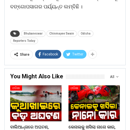
ବଙ୍ଗୋପସାଗର ପର୍ୟ୍ୟନ୍ତ ଲମ୍ବିଛି ।
Bhubaneswar
Chinmayee Swain
Odisha
Reporters Today
Facebook
Twitter
Share
You Might Also Like
All
ଓଡିଶା
ଓଡିଶା
ବାଲିଆନ୍ତାରେ ଅଘଟଣ,
କେନାଲକୁ ଖସିଲା ନାନୋ କାର,