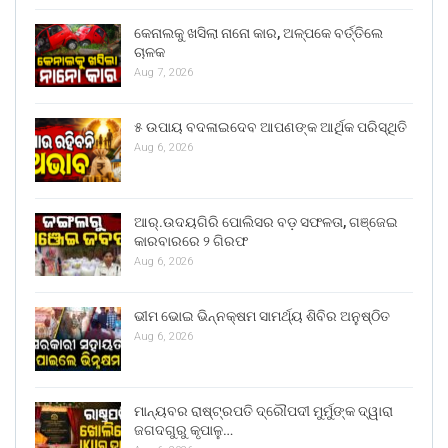
କେନାଲକୁ ଖସିଲା ନାନୋ କାର, ଅଳ୍ପକେ ବର୍ତ୍ତିଲେ
ଚାଳକ
Aug 7, 2026
୫ ଉପାୟ ବଦଳାଇଦେବ ଆପଣଙ୍କ ଆର୍ଥିକ ପରିସ୍ଥିତି
Aug 6, 2026
ଆର୍.ଉଦୟଗିରି ପୋଲିସର ବଡ଼ ସଫଳତା, ଗଞ୍ଜେଇ
କାରବାରରେ ୨ ଗିରଫ
Aug 6, 2026
ଭୀମ ଭୋଇ ଭିନ୍ନକ୍ଷମ ସାମର୍ଥ୍ୟ ଶିବିର ଅନୁଷ୍ଠିତ
Aug 6, 2026
ମାନ୍ୟବର ରାଷ୍ଟ୍ରପତି ଦ୍ରୌପଦୀ ମୁର୍ମୁଙ୍କ ଦ୍ୱାରା
ଜଗଦଗୁରୁ କୃପାଳୁ…