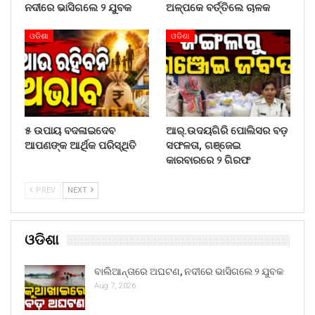
ନଦୀରେ ଭାସିଗଲେ ୨ ଯୁବକ
ଅଳ୍ପକେ ବର୍ତ୍ତିଲେ ଚାଳକ
ଓଡିଶା
ଓଡିଶା
୫ ଉପାୟ ବଦଳାଇଦେବ
ଆର୍.ଉଦୟଗିରି ପୋଲିସର ବଡ଼
ଆପଣଙ୍କ ଆର୍ଥିକ ପରିସ୍ଥିତି
ସଫଳତା, ଗଞ୍ଜେଇ
କାରବାରରେ ୨ ଗିରଫ
PREV
NEXT
ଓଡିଶା
ବାଲିଆନ୍ତାରେ ଅଘଟଣ, ନଦୀରେ ଭାସିଗଲେ ୨ ଯୁବକ
Aug 7, 2026