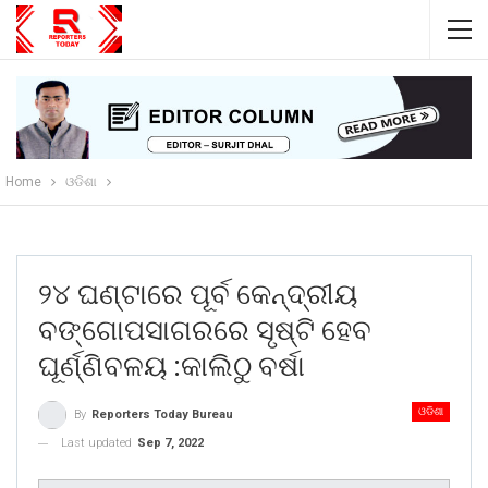
Home
ଓଡିଶା
୨୪ ଘଣ୍ଟାରେ ପୂର୍ବ କେନ୍ଦ୍ରୀୟ
ବଙ୍ଗୋପସାଗରରେ ସୃଷ୍ଟି ହେବ
ଘୂର୍ଣ୍ଣିବଳୟ :କାଲିଠୁ ବର୍ଷା
ଓଡିଶା
By
Reporters Today Bureau
Last updated
Sep 7, 2022