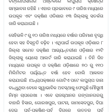
ବଙ୍ଗୋପସାଗର ଅଞ୍ଚଳରେ ଲଘୁଚାପ କ୍ଷେତ୍ର
ସମ୍ଭାବନା ରହିଛି । ଏହାର ପ୍ରଭାବରେ ୯ ତାରିଖ ମଧ୍ୟରେ
ଉପକୂଳ ଏବଂ ଦକ୍ଷିଣ ଓଡିଶାର ୧୩ ଜିଲ୍ଲାକୁ ସତର୍କତା
ଜାରି କରାଯାଇଛି ।
ସେହିଭଳି ୯ ରୁ ୧୦ ତାରିଖ ମଧ୍ୟରେ ବର୍ଷାର ପରିମାଣ ବୃଦ୍ଧି
ହେବା ସହ ବିସ୍ତୃତି ବଢ଼ିବ । ଏଥିପାଇଁ ଉପକୂଳ ଓଡ଼ିଶାର ୮
ଜିଲ୍ଲା ସମେତ ଦକ୍ଷିଣ ଆଭ୍ୟନ୍ତରୀଣ ଓଡ଼ିଶାର ୧୨ଟି
ଜିଲ୍ଲାକୁ ୟେଲୋ ଆଲର୍ଟ ଜାରି କରାଯାଇଛି । ତିନି ଦିନ
ମଧ୍ୟରେ ଉପକୂଳ ଓ ଦକ୍ଷିଣ ଓଡ଼ିଶାରେ ୭୦ ରୁ ୧୧୦
ମିଲିମିଟର ପର୍ୟ୍ୟନ୍ତ ବର୍ଷା ହେବ ବୋଲି ଆକଳନ
କରାଯାଇଛି ।ଅନ୍ୟପକ୍ଷରେ ଗୋଟିଏ ପଟେ ଲଘୁଚାପ ଦାନା
ବାନ୍ଧୁଥିବା ବେଳେ ସ୍ୱାଭାବିକ ଅବସ୍ଥାକୁ ଫେରୁଛି ମୌସୁମୀ
ନିମ୍ନ ଚାପରେଖା । ଏବେ ରାଜସ୍ଥାନର ଗଙ୍ଗାନଗରରୁ
ବାହାରି ହିସାର, ଗୋରଖପୁର, ପାଟନା, ଜାମସେଦପୁର, ଦିଘା
ଦେଇ ପୂର୍ବ-ପକ୍ଷିଣ-ପୂର୍ବ ଦିଗରେ ଉତ୍ତର ପୂର୍ବ