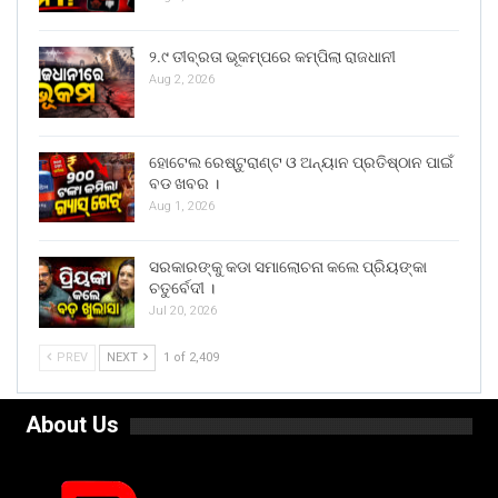
୨.୯ ତୀବ୍ରତା ଭୂକମ୍ପରେ କମ୍ପିଲା ରାଜଧାନୀ
Aug 2, 2026
ହୋଟେଲ ରେଷ୍ଟୁରାଣ୍ଟ ଓ ଅନ୍ୟାନ ପ୍ରତିଷ୍ଠାନ ପାଇଁ
ବଡ ଖବର ।
Aug 1, 2026
ସରକାରଙ୍କୁ କଡା ସମାଲୋଚନା କଲେ ପ୍ରିୟଙ୍କା
ଚତୁର୍ବେଦୀ ।
Jul 20, 2026
PREV
NEXT
1 of 2,409
About Us