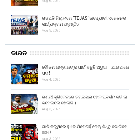
Aug 6, 2026
ଗଜପତି ଜିଲ୍ଲାରେ ‘TEJAS’ ଉଦ୍ୟୋଗୀ ସଚେତନତା
କାର୍ଯ୍ୟକ୍ରମ ଅନୁଷ୍ଠିତ
Aug 5, 2026
ଭାରତ
ଗୌତମ ଗମ୍ଭୀରଙ୍କ ପାଇଁ ବଢୁଛି ଅଡୁଆ । ଯାଇପାରେ
ପଦ !
Aug 4, 2026
ରଣଜୀ କ୍ରିକେଟରେ ଚମତ୍କାର ଖେଳ ପଦର୍ଶନ କରି ନା
କମେଇଲେ ଖେଳାଳି ।
Aug 3, 2026
ଗାଳି କରୁଥିଲେ ହୁଏତ ଯିବେନାହିଁ ଜେଲ୍ କିନ୍ତୁ ଭୋଗିବେ
ସଜା !
Aug 3, 2026