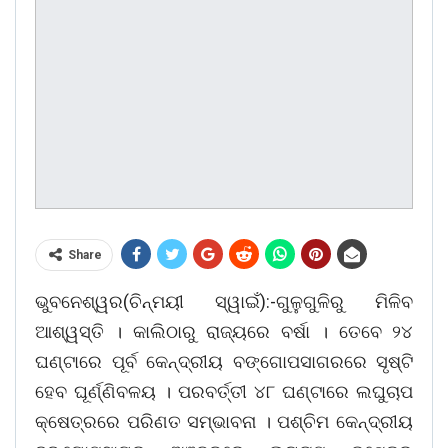
Share
ଭୁବନେଶ୍ୱର(ଚିନ୍ମୟୀ ସ୍ୱାଇଁ):-ଗୁଳୁଗୁଳିରୁ ମିଳିବ
ଆଶ୍ୱସ୍ତି । କାଲିଠାରୁ ରାଜ୍ୟରେ ବର୍ଷା । ତେବେ ୨୪
ଘଣ୍ଟାରେ ପୂର୍ବ କେନ୍ଦ୍ରୀୟ ବଙ୍ଗୋପସାଗରରେ ସୃଷ୍ଟି
ହେବ ଘୂର୍ଣ୍ଣିବଳୟ । ପରବର୍ତ୍ତୀ ୪୮ ଘଣ୍ଟାରେ ଲଘୁଚାପ
କ୍ଷେତ୍ରରେ ପରିଣତ ସମ୍ଭାବନା । ପଶ୍ଚିମ କେନ୍ଦ୍ରୀୟ