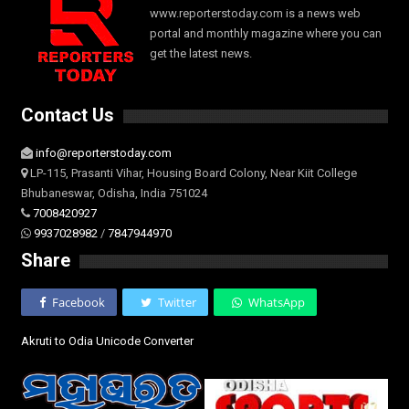
www.reporterstoday.com is a news web
portal and monthly magazine where you can
get the latest news.
Contact Us
info@reporterstoday.com
LP-115, Prasanti Vihar, Housing Board Colony, Near Kiit College
Bhubaneswar, Odisha, India 751024
7008420927
9937028982
/
7847944970
Share
Facebook
Twitter
WhatsApp
Akruti to Odia Unicode Converter