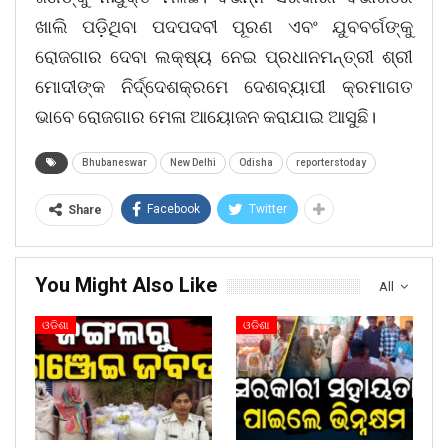
ଖାଲି ପଡ଼ିଥିବା ପଦପଦବୀ ପୂରଣ ଏବଂ ଯୁବବର୍ଗଙ୍କୁ
ରୋଜଗାର ଦେବା ଲକ୍ଷ୍ୟ ନେଇ ପ୍ରଧାନମନ୍ତ୍ରୀ ଶ୍ରୀ
ମୋଦୀଙ୍କ ନିର୍ଦ୍ଦେଶକ୍ରମେ ଦେଶବ୍ୟାପୀ କ୍ରମାଗତ
ଭାବେ ରୋଜଗାର ମେଳା ଆୟୋଜନ କରାଯାଇ ଆସୁଛି।
Bhubaneswar
New Delhi
Odisha
reporterstoday
Facebook
Twitter
Share
You Might Also Like
All
ଓଡିଶା
ଓଡିଶା