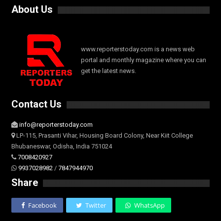
About Us
www.reporterstoday.com is a news web
portal and monthly magazine where you can
get the latest news.
Contact Us
info@reporterstoday.com
LP-115, Prasanti Vihar, Housing Board Colony, Near Kiit College
Bhubaneswar, Odisha, India 751024
7008420927
9937028982
/
7847944970
Share
Facebook
Twitter
WhatsApp