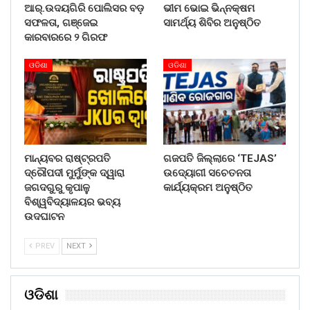
ଆର୍.ଉଦୟଗିରି ପୋଲିସର ବଡ଼
ଭୀମ ଭୋଇ ଭିନ୍ନକ୍ଷମ
ସଫଳତା, ଗଞ୍ଜେଇ
ସାମର୍ଥ୍ୟ ଶିବିର ଅନୁଷ୍ଠିତ
କାରବାରରେ ୨ ଗିରଫ
ଓଡିଶା
ଓଡିଶା
ମାନ୍ୟବର ରାଷ୍ଟ୍ରପତି
ଗଜପତି ଜିଲ୍ଲାରେ ‘TEJAS’
ଦ୍ରୌପଦୀ ମୁର୍ମୁଙ୍କ ଦ୍ୱାରା
ଉଦ୍ୟୋଗୀ ସଚେତନତା
ଜଗଦଗୁରୁ କୃପାଳୁ
କାର୍ଯ୍ୟକ୍ରମ ଅନୁଷ୍ଠିତ
ବିଶ୍ୱବିଦ୍ୟାଳୟର ଭବ୍ୟ
ଉଦଘାଟନ
PREV
NEXT
ଓଡିଶା