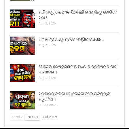
ଗାଳି କରୁଥିଲେ ହୁଏତ ଯିବେନାହିଁ ଜେଲ୍ କିନ୍ତୁ ଭୋଗିବେ
ସଜା !
Aug 3, 2026
୨.୯ ତୀବ୍ରତା ଭୂକମ୍ପରେ କମ୍ପିଲା ରାଜଧାନୀ
Aug 2, 2026
ହୋଟେଲ ରେଷ୍ଟୁରାଣ୍ଟ ଓ ଅନ୍ୟାନ ପ୍ରତିଷ୍ଠାନ ପାଇଁ
ବଡ ଖବର ।
Aug 1, 2026
ସରକାରଙ୍କୁ କଡା ସମାଲୋଚନା କଲେ ପ୍ରିୟଙ୍କା
ଚତୁର୍ବେଦୀ ।
Jul 20, 2026
PREV
NEXT
1 of 2,409