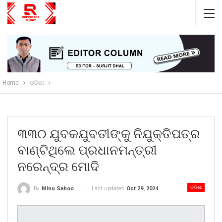
Home
ଓଡିଶା
୩୩୦ ଯୁବକଯୁବତୀଙ୍କୁ ନିଯୁକ୍ତିପତ୍ର
ବାଣ୍ଟିଥିଲେ ପ୍ରଧାନମନ୍ତ୍ରୀ
ନରେନ୍ଦ୍ର ମୋଦି
ଓଡିଶା
Last updated
Oct 29, 2024
By
Minu Sahoo