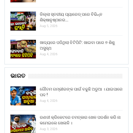
ଜିଲ୍ଲା ସ୍ତରୀୟ ପ୍ୟାରେଡ୍ ପରେ ବିଭିନ୍ନ
ଶିକ୍ଷାନୁଷ୍ଠାନର…
Aug 5, 2026
ଖାଦ୍ୟରେ ପଡିଥିଲା ଝିଟିପିଟି: ଖାଇବା ପରେ ୭ ଶିଶୁ
ଅସୁସ୍ଥ
Aug 4, 2026
ଭାରତ
ଗୌତମ ଗମ୍ଭୀରଙ୍କ ପାଇଁ ବଢୁଛି ଅଡୁଆ । ଯାଇପାରେ
ପଦ !
Aug 4, 2026
ରଣଜୀ କ୍ରିକେଟରେ ଚମତ୍କାର ଖେଳ ପଦର୍ଶନ କରି ନା
କମେଇଲେ ଖେଳାଳି ।
Aug 3, 2026