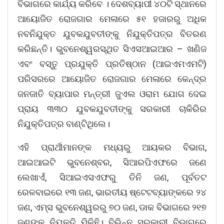
ବିଭାଗରେ କାର୍ଯ୍ୟ କରିବେ । ଦେଶବ୍ୟାପୀ ୪୦ଟି ସ୍ଥାନରେ
ଆୟୋଜିତ ରୋଜଗାର ମେଳାରେ ୫୧ ହଜାରରୁ ଅଧିକ
ନବନିଯୁକ୍ତ ଯୁବକଯୁବତୀଙ୍କୁ ନିଯୁକ୍ତିପତ୍ର ବିତରଣ
କରିଛନ୍ତି। ଭୁବନେଶ୍ୱରସ୍ଥିତ ସିଏସଆଇଆର – ଖଣିଜ
ଏବଂ ବସ୍ତୁ ପ୍ରଯୁକ୍ତି ପ୍ରତିଷ୍ଠାନ (ଆଇଏମଏମଟି)
ପରିସରରେ ଆୟୋଜିତ ରୋଜଗାର ମେଳାରେ କେନ୍ଦ୍ର
ଜନଜାତି ବ୍ୟାପାର ମନ୍ତ୍ରୀ ଜୁଏଲ ଓରାମ ଯୋଗ ଦେଇ
ପ୍ରାୟ ୩୩୦ ଯୁବକଯୁବତୀଙ୍କୁ ସରକାରୀ ଚାକିରିର
ନିଯୁକ୍ତିପତ୍ର ବାଣ୍ଟିଥିଲେ।
ଏହି ପ୍ରାର୍ଥୀମାନଙ୍କ ମଧ୍ୟରୁ ଆୟକର ବିଭାଗ,
ଆଇଆଇଟି ଭୁବନେଶ୍ବର, ସିଆରପିଏଫରେ ଜଣେ
ଲେଖାଏଁ, ସିଆଇଏସଏଫରୁ ତିନି ଜଣ, ପୂର୍ବତଟ
ରେଳବାଇରେ ୧୩ ଜଣ, ଭାରତୀୟ ଷ୍ଟେଟବ୍ୟାଙ୍କରେ ୨୪
ଜଣ, ଏମ୍ସ ଭୁବନେଶ୍ୱରରୁ ୭୦ ଜଣ, ଡାକ ବିଭାଗରେ ୨୧୭
ଜଣଙ୍କୁ ନିଯୁକ୍ତି ମିଳିଛି। ବିଭିନ୍ନ ସରକାରୀ ବିଭାଗରେ