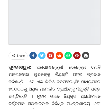
Share
ଭୁ
ବନେଶ୍ୱର
:
ପ୍ରଧାନମନ୍ତ୍ରୀ ନରେନ୍ଦ୍ର ମୋଦି
ମଙ୍ଗଳବାର ଯୁବକଙ୍କୁ ନିଯୁକ୍ତି ପତ୍ର ପ୍ରଦାନ
କରିଛନ୍ତି । ସେ ଏକ ଭିଡିଓ କନଫରେନ୍ସିଂ ମାଧ୍ୟମରେ
୫୧,୦୦୦ରୁ ଅଧିକ ମନୋନୀତ ପ୍ରାର୍ଥୀଙ୍କୁ ନିଯୁକ୍ତି ପତ୍ର
ବାଣ୍ଟିଛନ୍ତି । ନୂତନ ଭାବେ ନିଯୁକ୍ତ ପ୍ରାର୍ଥୀମାନେ
ବର୍ତ୍ତମାନ ସରକାରଙ୍କ ବିଭିନ୍ନ ମନ୍ତ୍ରଣାଳୟ ଏବଂ