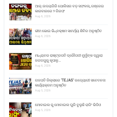
ଆର୍.ଉଦୟଗିରି ପୋଲିସର ବଡ଼ ସଫଳତା, ଗଞ୍ଜେଇ
କାରବାରରେ ୨ ଗିରଫ
Aug 6, 2026
ଭୀମ ଭୋଇ ଭିନ୍ନକ୍ଷମ ସାମର୍ଥ୍ୟ ଶିବିର ଅନୁଷ୍ଠିତ
Aug 6, 2026
ମାନ୍ୟବର ରାଷ୍ଟ୍ରପତି ଦ୍ରୌପଦୀ ମୁର୍ମୁଙ୍କ ଦ୍ୱାରା
ଜଗଦଗୁରୁ କୃପାଳୁ…
Aug 6, 2026
ଗଜପତି ଜିଲ୍ଲାରେ ‘TEJAS’ ଉଦ୍ୟୋଗୀ ସଚେତନତା
କାର୍ଯ୍ୟକ୍ରମ ଅନୁଷ୍ଠିତ
Aug 5, 2026
ମୋବାଇଲ ରୁ ମୋବାଇଲ ଘୁରି ବୁଲୁଛି ରାଗିଂ ଭିଡିଓ
Aug 5, 2026