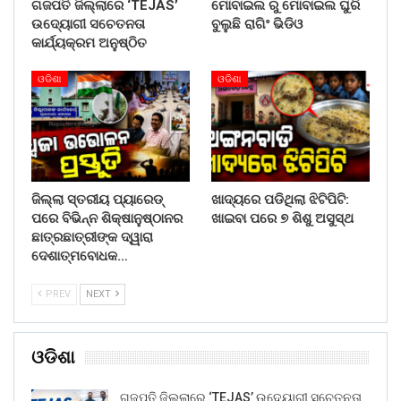
ଗଜପତି ଜିଲ୍ଲାରେ ‘TEJAS’
ମୋବାଇଲ ରୁ ମୋବାଇଲ ଘୁରି
ଉଦ୍ୟୋଗୀ ସଚେତନତା
ବୁଲୁଛି ରାଗିଂ ଭିଡିଓ
କାର୍ଯ୍ୟକ୍ରମ ଅନୁଷ୍ଠିତ
ଓଡିଶା
ଓଡିଶା
ଜିଲ୍ଲା ସ୍ତରୀୟ ପ୍ୟାରେଡ୍
ଖାଦ୍ୟରେ ପଡିଥିଲା ଝିଟିପିଟି:
ପରେ ବିଭିନ୍ନ ଶିକ୍ଷାନୁଷ୍ଠାନର
ଖାଇବା ପରେ ୭ ଶିଶୁ ଅସୁସ୍ଥ
ଛାତ୍ରଛାତ୍ରୀଙ୍କ ଦ୍ୱାରା
ଦେଶାତ୍ମବୋଧକ…
PREV
NEXT
ଓଡିଶା
ଗଜପତି ଜିଲ୍ଲାରେ ‘TEJAS’ ଉଦ୍ୟୋଗୀ ସଚେତନତା