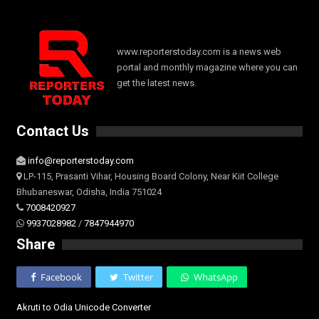
www.reporterstoday.com is a news web
portal and monthly magazine where you can
get the latest news.
Contact Us
info@reporterstoday.com
LP-115, Prasanti Vihar, Housing Board Colony, Near Kiit College
Bhubaneswar, Odisha, India 751024
7008420927
9937028982
/
7847944970
Share
Facebook
Twitter
WhatsApp
Akruti to Odia Unicode Converter