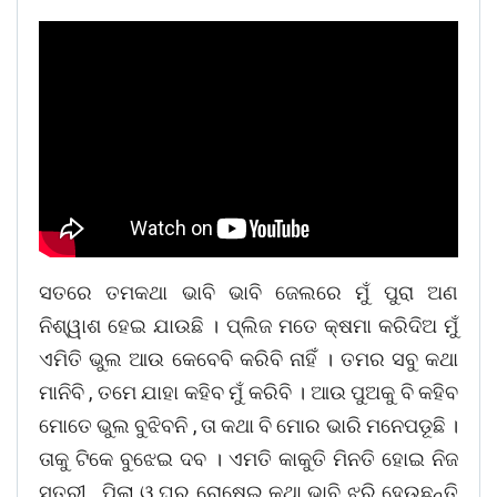
ସତରେ ତମକଥା ଭାବି ଭାବି ଜେଲରେ ମୁଁ ପୁରା ଅଣ
ନିଶ୍ୱାଶ ହେଇ ଯାଉଛି । ପ୍ଲିଜ ମତେ କ୍ଷମା କରିଦିଅ ମୁଁ
ଏମିତି ଭୁଲ ଆଉ କେବେବି କରିବି ନାହିଁ । ତମର ସବୁ କଥା
ମାନିବି , ତମେ ଯାହା କହିବ ମୁଁ କରିବି । ଆଉ ପୁଅକୁ ବି କହିବ
ମୋତେ ଭୁଲ ବୁଝିବନି , ତା କଥା ବି ମୋର ଭାରି ମନେପଡୂଛି ।
ତାକୁ ଟିକେ ବୁଝେଇ ଦବ । ଏମତି କାକୁତି ମିନତି ହୋଇ ନିଜ
ସ୍ତ୍ରୀ , ପିଲା ଓ ଘର ରୋଷେଇ କଥା ଭାବି ଝୁରି ହେଉଛନ୍ତି