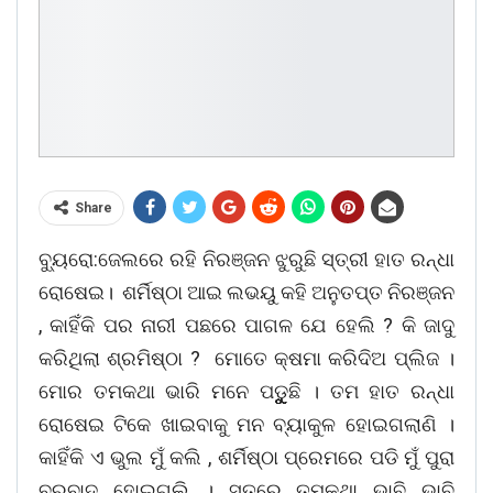
Share
ବ୍ୟୁରୋ:ଜେଲରେ ରହି ନିରଞ୍ଜନ ଝୁରୁଛି ସ୍ତ୍ରୀ ହାତ ରନ୍ଧା
ରୋଷେଇ। ଶର୍ମିଷ୍ଠା ଆଇ ଲଭୟୁ କହି ଅନୁତପ୍ତ ନିରଞ୍ଜନ
, କାହିଁକି ପର ନାରୀ ପଛରେ ପାଗଳ ଯେ ହେଲି ? କି ଜାଦୁ
କରିଥିଲା ଶ୍ରମିଷ୍ଠା ? ମୋତେ କ୍ଷମା କରିଦିଅ ପ୍ଲିଜ ।
ମୋର ତମକଥା ଭାରି ମନେ ପଡୁୁୁୁୁୁଛି । ତମ ହାତ ରନ୍ଧା
ରୋଷେଇ ଟିକେ ଖାଇବାକୁ ମନ ବ୍ୟାକୁଳ ହୋଇଗଲାଣି ।
କାହିଁକି ଏ ଭୁଲ ମୁଁ କଲି , ଶର୍ମିଷ୍ଠା ପ୍ରେମରେ ପଡି ମୁଁ ପୁରା
ବରବାଦ ହୋଇଗଲି । ସତରେ ତମକଥା ଭାବି ଭାବି