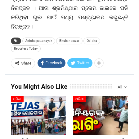
ନିରଞ୍ଜନ । ଆଉ ଶ୍ରମିଷ୍ଠାର ପ୍ରେମ ଜାଲରେ ପଡି
କରିଥିବା ଭୁଲ ପାଇଁ ମଧ୍ୟ ପଶ୍ଚ୍ୟାତାପ କରୁଛନ୍ତି
ନିରଞ୍ଜନ ।
Anisha pattanayak
Bhubaneswar
Odisha
Reporters Today
Facebook
Twitter
Share
You Might Also Like
All
ଓଡିଶା
ଓଡିଶା