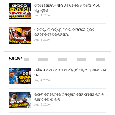
ଓଡ଼ିଶା ପୋଲିସ–NFSU ମଧ୍ୟରେ ୫ ବର୍ଷିଆ MoU
ସ୍ୱାକ୍ଷର
Aug 4, 2026
୯୬ ଲକ୍ଷରୁ ଊର୍ଦ୍ଧ୍ୱ ଟଙ୍କା ବ୍ୟୟରେ ଦୁଇଟି
ଜନହିତକାରୀ ପ୍ରକଳ୍ପର…
Aug 4, 2026
ଭାରତ
ଗୌତମ ଗମ୍ଭୀରଙ୍କ ପାଇଁ ବଢୁଛି ଅଡୁଆ । ଯାଇପାରେ
ପଦ !
Aug 4, 2026
ରଣଜୀ କ୍ରିକେଟରେ ଚମତ୍କାର ଖେଳ ପଦର୍ଶନ କରି ନା
କମେଇଲେ ଖେଳାଳି ।
Aug 3, 2026