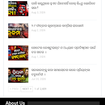
ଗାଳି କରୁଥିଲେ ହୁଏତ ଯିବେନାହିଁ ଜେଲ୍ କିନ୍ତୁ ଭୋଗିବେ
ସଜା !
Aug 3, 2026
୨.୯ ତୀବ୍ରତା ଭୂକମ୍ପରେ କମ୍ପିଲା ରାଜଧାନୀ
Aug 2, 2026
ହୋଟେଲ ରେଷ୍ଟୁରାଣ୍ଟ ଓ ଅନ୍ୟାନ ପ୍ରତିଷ୍ଠାନ ପାଇଁ
ବଡ ଖବର ।
Aug 1, 2026
ସରକାରଙ୍କୁ କଡା ସମାଲୋଚନା କଲେ ପ୍ରିୟଙ୍କା
ଚତୁର୍ବେଦୀ ।
Jul 20, 2026
PREV
NEXT
1 of 2,409
About Us