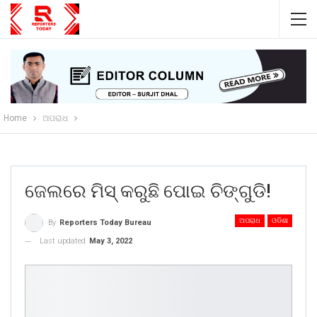
Home
ଅପରାଧ
ଜେଲରେ ମିସ୍ କରୁଛି ପୋଇ ଚିଙ୍ଗୁଡି!
ଅପରାଧ
ଓଡିଶା
By
Reporters Today Bureau
Last updated
May 3, 2022