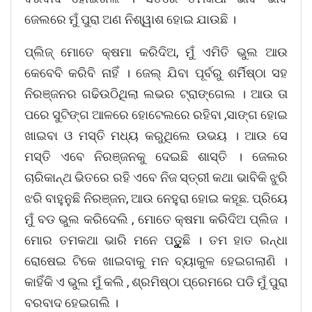
ଜେଲରେ ମୁଁ ପୁରା ଅଣ ନିଶ୍ୱାଶ ହୋଇ ଯାଉଛି ।
ପ୍ଲିଜ୍ ମୋତେ କ୍ଷମା କରିଦିଅ, ମୁଁ ଏମିତି ଭୁଲ ଆଉ
କେବେବି କରିବି ନାହିଁ । ଜେଲ୍ ଯିବା ପୂର୍ବରୁ ଶର୍ମିଷ୍ଠା ସହ
ନିରଞ୍ଜନର ଗଢିଉଠିଥିଲା ଲଭର ଟ୍ରାଙ୍ଗେଲ । ଆଉ ତା
ପରେ ସୁଟିଙ୍ଗ ଆଳରେ ହୋଟେଲରେ ରହିବା ,ସାଙ୍ଗ ହୋଇ
ଖାଇବା ଓ ମସ୍ତି ମଧ୍ୟ କରୁଥିଲେ ଉଭୟ । ଆଉ ସେ
ମସ୍ତି ଏବେ ନିରଞ୍ଜନକୁ ଦେଇଛି ଶାସ୍ତି । ଜେଲର
ଚାରିକାନ୍ଥ ଭିତରେ ରହି ଏବେ ନିଜ ସ୍ତ୍ରୀ କଥା ଭାବିକି ଝୁରି
ଝରି ବାହୁନୁଛି ନିରଞ୍ଜନ, ଆଉ ନେହୁରା ହୋଇ କହୂଛ. ପ୍ରିୟେ
ମୁଁ ବଡ ଭୁଲ କରିଦେଲି , ମୋତେ କ୍ଷମା କରିଦିଅ ପ୍ଲିଜ ।
ମୋର ତମକଥା ଭାରି ମନେ ପଡୁୁୁୁୁୁଛି । ତମ ହାତ ରନ୍ଧା
ରୋଷେଇ ଟିକେ ଖାଇବାକୁ ମନ ବ୍ୟାକୁଳ ହେଇଗଲାଣି ।
କାହିଁକି ଏ ଭୁଲ ମୁଁ କଲି , ଶ୍ରମିଷ୍ଠା ପ୍ରେମରେ ପଡି ମୁଁ ପୁରା
ବରବାଦ ହେଇଗଲି ।