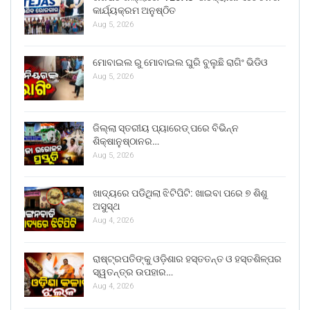
କାର୍ଯ୍ୟକ୍ରମ ଅନୁଷ୍ଠିତ
Aug 5, 2026
ମୋବାଇଲ ରୁ ମୋବାଇଲ ଘୁରି ବୁଲୁଛି ରାଗିଂ ଭିଡିଓ
Aug 5, 2026
ଜିଲ୍ଲା ସ୍ତରୀୟ ପ୍ୟାରେଡ୍ ପରେ ବିଭିନ୍ନ
ଶିକ୍ଷାନୁଷ୍ଠାନର…
Aug 5, 2026
ଖାଦ୍ୟରେ ପଡିଥିଲା ଝିଟିପିଟି: ଖାଇବା ପରେ ୭ ଶିଶୁ
ଅସୁସ୍ଥ
Aug 4, 2026
ରାଷ୍ଟ୍ରପତିଙ୍କୁ ଓଡ଼ିଶାର ହସ୍ତତନ୍ତ ଓ ହସ୍ତଶିଳ୍ପର
ସ୍ୱତନ୍ତ୍ର ଉପହାର…
Aug 4, 2026