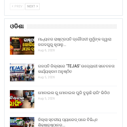
PREV
NEXT
ଓଡିଶା
ମାନ୍ୟବର ରାଷ୍ଟ୍ରପତି ଦ୍ରୌପଦୀ ମୁର୍ମୁଙ୍କ ଦ୍ୱାରା
ଜଗଦଗୁରୁ କୃପାଳୁ…
Aug 6, 2026
ଗଜପତି ଜିଲ୍ଲାରେ ‘TEJAS’ ଉଦ୍ୟୋଗୀ ସଚେତନତା
କାର୍ଯ୍ୟକ୍ରମ ଅନୁଷ୍ଠିତ
Aug 5, 2026
ମୋବାଇଲ ରୁ ମୋବାଇଲ ଘୁରି ବୁଲୁଛି ରାଗିଂ ଭିଡିଓ
Aug 5, 2026
ଜିଲ୍ଲା ସ୍ତରୀୟ ପ୍ୟାରେଡ୍ ପରେ ବିଭିନ୍ନ
ଶିକ୍ଷାନୁଷ୍ଠାନର…