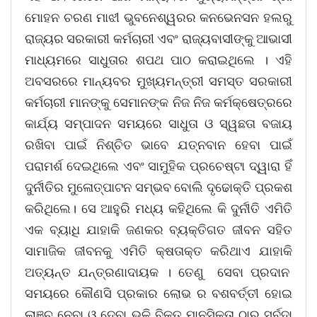
ମୋହନ ଚରଣ ମାଝୀ ଭୁବନେଶ୍ୱରର କନଭେନସନ ହଲରୁ
ରାଜ୍ୟର ସରକାରୀ କର୍ମଚାରୀ ଏବଂ ରାଜ୍ୟବାସୀଙ୍କୁ ଆଭାସୀ
ମାଧ୍ୟମରେ ସାଧୁତାର ଶପଥ ପାଠ କରାଇଥିଲେ । ଏହି
ଅବସରରେ ମାନ୍ୟବର ମୁଖ୍ୟମନ୍ତ୍ରୀ ସମସ୍ତ ସରକାରୀ
କର୍ମଚାରୀ ମାନଙ୍କୁ ସେମାନଙ୍କ ନିଜ ନିଜ କର୍ମକ୍ଷେତ୍ରରେ
କାର୍ଯ୍ୟ ସମ୍ପାଦନ ସମୟରେ ସାଧୁତା ଓ ସ୍ୱଛତା ବଜାୟ
ରଖିବା ପାଇଁ ନିଶ୍ଚିତ ଭାବେ ଯତ୍ନବାନ ହେବା ପାଇଁ
ପରାମର୍ଶ ଦେଇଥିଲେ ଏବଂ ସାମୁହିକ ପ୍ରଚେଷ୍ଟା ଦ୍ୱାରା ହିଁ
ଦୁର୍ନୀତିର ମୁଳୋତ୍ପାଟନ ସମ୍ଭବ ବୋଲି ଦୃଢୋକ୍ତି ପ୍ରକଶ
କରିଥିଲେ। ସେ ଆହୁରି ମଧ୍ୟ କହିଥିଲେ କି ଦୁର୍ନୀତି ଏମିତି
ଏକ ବ୍ୟାଧି ଯାହାକି ଜଣକର ବ୍ୟକ୍ତିଗତ ଜୀବନ ସହିତ
ସାମାଜିକ ଜୀବନକୁ ଏମିତି କ୍ଷତାକ୍ତ କରିଥାଏ ଯାହାକି
ଅତ୍ୟନ୍ତ ଯନ୍ତ୍ରଣାଦାୟକ । ତେଣୁ ସେବା ପ୍ରଦାନ
ସମୟରେ କୌଣସି ପ୍ରକାର ଲୋଭ ର ବଶବର୍ତ୍ତୀ ହୋଇ
ଲାଞ୍ଚ ନେବା ଓ ଦେବା ଭଳି ବିକୃତ ମାନସିକତା ଠାରୁ ସର୍ବଦା