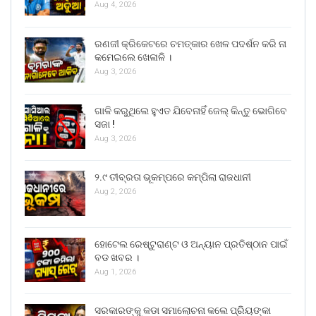
Aug 4, 2026
ରଣଜୀ କ୍ରିକେଟରେ ଚମତ୍କାର ଖେଳ ପଦର୍ଶନ କରି ନା
କମେଇଲେ ଖେଳାଳି ।
Aug 3, 2026
ଗାଳି କରୁଥିଲେ ହୁଏତ ଯିବେନାହିଁ ଜେଲ୍ କିନ୍ତୁ ଭୋଗିବେ
ସଜା !
Aug 3, 2026
୨.୯ ତୀବ୍ରତା ଭୂକମ୍ପରେ କମ୍ପିଲା ରାଜଧାନୀ
Aug 2, 2026
ହୋଟେଲ ରେଷ୍ଟୁରାଣ୍ଟ ଓ ଅନ୍ୟାନ ପ୍ରତିଷ୍ଠାନ ପାଇଁ
ବଡ ଖବର ।
Aug 1, 2026
ସରକାରଙ୍କୁ କଡା ସମାଲୋଚନା କଲେ ପ୍ରିୟଙ୍କା