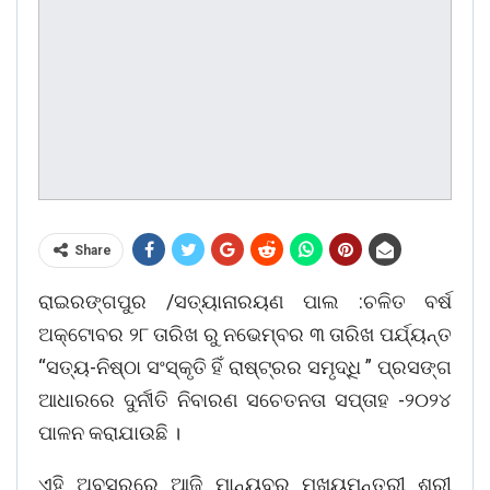
Share
ରାଇରଙ୍ଗପୁର /ସତ୍ୟାନାରୟଣ ପାଲ :ଚଳିତ ବର୍ଷ
ଅକ୍ଟୋବର ୨୮ ତାରିଖ ରୁ ନଭେମ୍ବର ୩ ତାରିଖ ପର୍ଯ୍ୟନ୍ତ
“ସତ୍ୟ-ନିଷ୍ଠା ସଂସ୍କୃତି ହିଁ ରାଷ୍ଟ୍ରର ସମୃଦ୍ଧି ” ପ୍ରସଙ୍ଗ
ଆଧାରରେ ଦୁର୍ନୀତି ନିବାରଣ ସଚେତନତା ସପ୍ତାହ -୨୦୨୪
ପାଳନ କରାଯାଉଛି ।
ଏହି ଅବସରରେ ଆଜି ମାନ୍ୟବର ମୁଖ୍ୟମନ୍ତ୍ରୀ ଶ୍ରୀ