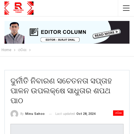
Home
ଓଡିଶା
ଦୁର୍ନୀତି ନିବାରଣ ସଚେତନତା ସପ୍ତାହ
ପାଳନ ଉପଲକ୍ଷେ ସାଧୁତାର ଶପଥ
ପାଠ
ଓଡିଶା
Last updated
Oct 28, 2024
By
Minu Sahoo