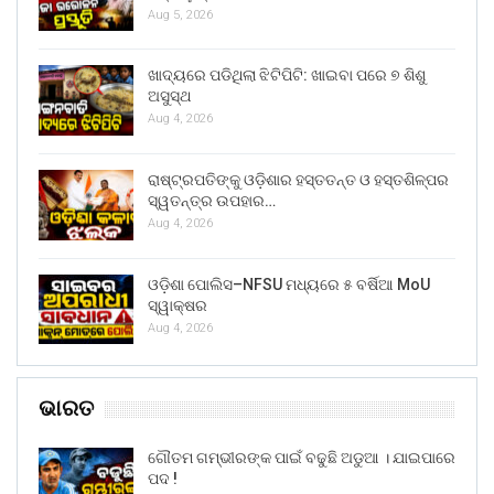
Aug 5, 2026
ଖାଦ୍ୟରେ ପଡିଥିଲା ଝିଟିପିଟି: ଖାଇବା ପରେ ୭ ଶିଶୁ
ଅସୁସ୍ଥ
Aug 4, 2026
ରାଷ୍ଟ୍ରପତିଙ୍କୁ ଓଡ଼ିଶାର ହସ୍ତତନ୍ତ ଓ ହସ୍ତଶିଳ୍ପର
ସ୍ୱତନ୍ତ୍ର ଉପହାର…
Aug 4, 2026
ଓଡ଼ିଶା ପୋଲିସ–NFSU ମଧ୍ୟରେ ୫ ବର୍ଷିଆ MoU
ସ୍ୱାକ୍ଷର
Aug 4, 2026
ଭାରତ
ଗୌତମ ଗମ୍ଭୀରଙ୍କ ପାଇଁ ବଢୁଛି ଅଡୁଆ । ଯାଇପାରେ
ପଦ !