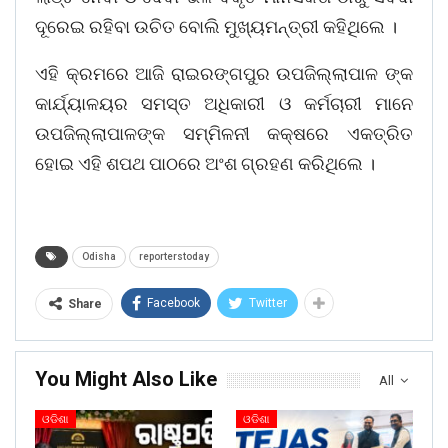
ଦୂରେଇ ରହିବା ଉଚିତ ବୋଲି ମୁଖ୍ୟମନ୍ତ୍ରୀ କହିଥିଲେ ।
ଏହି କ୍ରମରେ ଆଜି ରାଇରଙ୍ଗପୁର ଉପଜିଲ୍ଲାପାଳ ଙ୍କ
କାର୍ଯ୍ୟାଳୟର ସମସ୍ତ ଅଧିକାରୀ ଓ କର୍ମଚାରୀ ମାନେ
ଉପଜିଲ୍ଲାପାଳଙ୍କ ସମ୍ମିଳନୀ କକ୍ଷରେ ଏକତ୍ରିତ
ହୋଇ ଏହି ଶପଥ ପାଠରେ ଅଂଶ ଗ୍ରହଣ କରିଥିଲେ ।
Odisha
reporterstoday
Facebook
Twitter
Share
You Might Also Like
All
ଓଡିଶା
ଓଡିଶା