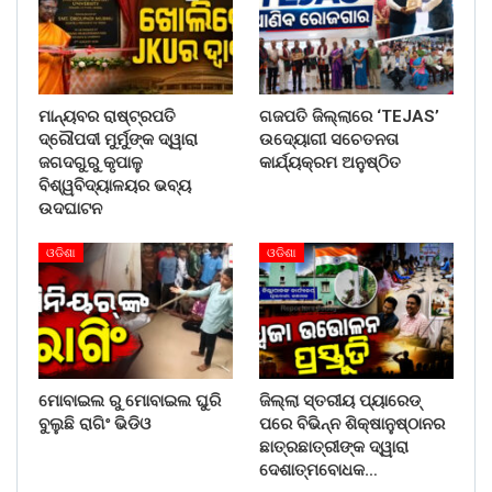
ମାନ୍ୟବର ରାଷ୍ଟ୍ରପତି
ଗଜପତି ଜିଲ୍ଲାରେ ‘TEJAS’
ଦ୍ରୌପଦୀ ମୁର୍ମୁଙ୍କ ଦ୍ୱାରା
ଉଦ୍ୟୋଗୀ ସଚେତନତା
ଜଗଦଗୁରୁ କୃପାଳୁ
କାର୍ଯ୍ୟକ୍ରମ ଅନୁଷ୍ଠିତ
ବିଶ୍ୱବିଦ୍ୟାଳୟର ଭବ୍ୟ
ଉଦଘାଟନ
ଓଡିଶା
ଓଡିଶା
ମୋବାଇଲ ରୁ ମୋବାଇଲ ଘୁରି
ଜିଲ୍ଲା ସ୍ତରୀୟ ପ୍ୟାରେଡ୍
ବୁଲୁଛି ରାଗିଂ ଭିଡିଓ
ପରେ ବିଭିନ୍ନ ଶିକ୍ଷାନୁଷ୍ଠାନର
ଛାତ୍ରଛାତ୍ରୀଙ୍କ ଦ୍ୱାରା
ଦେଶାତ୍ମବୋଧକ…