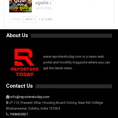
ଚତୁର୍ବେଦୀ ।
Jul 20, 2026
PREV
NEXT
1 of 2,409
About Us
www.reporterstoday.com is a news web
portal and monthly magazine where you can
get the latest news.
Contact Us
info@reporterstoday.com
LP-115, Prasanti Vihar, Housing Board Colony, Near Kiit College
Bhubaneswar, Odisha, India 751024
7008420927