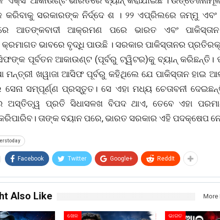
୍କ ‘ଏକ୍ସ’ ଆକାଉଣ୍ଟ ଭାରତରେ ବ୍ୟାନ୍ କରାଯାଇଛି । ଉତ୍ତେଜନାମୂଳ
କ କରିବାକୁ ସରକାରଙ୍କ ନିର୍ଦ୍ଦେ ଶ । ୨୨ ଏପ୍ରିଲରେ ଜମ୍ମୁ ଏବଂ
ରେ ଆତଙ୍କବାଦୀ ଆକ୍ରମଣ ପରେ ଭାରତ ଏବଂ ପାକିସ୍ତାନ
କ୍ରମାଗତ ଭାବରେ ବୃଦ୍ଧି ପାଉଛି । ସରକାର ପାକିସ୍ତାନର ପ୍ରତିରକ୍
ଫଙ୍କ ପୂର୍ବତନ ଆକାଉଣ୍ଟ (ପୂର୍ବରୁ ଟ୍ୱିଟର)କୁ ବ୍ୟାନ୍‌ କରିଛନ୍ତି। 
ା ମନ୍ତ୍ରୀ ଖୱାଜା ଆସିଫ ପୂର୍ବରୁ କହିଥିଲେ ଯେ ପାକିସ୍ତାନ ହାଇ ଆ
 ସେନା ସମ୍ପୂର୍ଣ୍ଣ ପ୍ରସ୍ତୁତ। ସେ ଏହା ମଧ୍ୟ ଚେତାବନୀ ଦେଇଛନ୍
ନର ଅସ୍ତିତ୍ୱ ପ୍ରତି ସିଧାସଳଖ ବିପଦ ଥାଏ, ତେବେ ଏହା ପରମା
କରିପାରିବ। ତାଙ୍କ ବୟାନ ପରେ, ଭାରତ ସରକାର ଏହି ପଦକ୍ଷେପ ନେ
terstoday
Facebook
Twitter
Google+
ReddIt
ht Also Like
More 
ଖେଳ
ଭାରତ