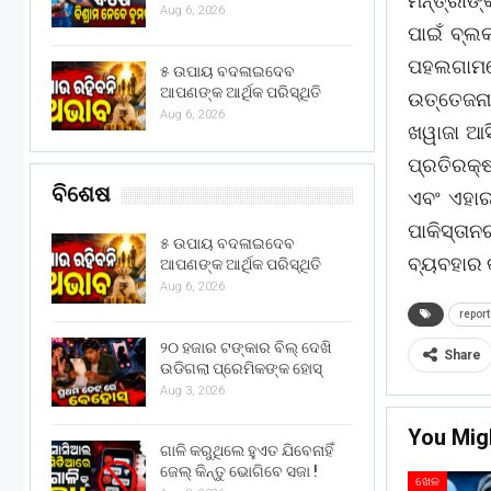
ମନ୍ତ୍ରୀଙ
Aug 6, 2026
ପାଇଁ ବ୍ଲ
ପହଲଗାମ
୫ ଉପାୟ ବଦଳାଇଦେବ
ଆପଣଙ୍କ ଆର୍ଥିକ ପରିସ୍ଥିତି
ଉତ୍ତେଜନା 
Aug 6, 2026
ଖୱାଜା ଆସି
ପ୍ରତିରକ୍ଷ
ବିଶେଷ
ଏବଂ ଏହାର
ପାକିସ୍ତା
୫ ଉପାୟ ବଦଳାଇଦେବ
ବ୍ୟବହାର 
ଆପଣଙ୍କ ଆର୍ଥିକ ପରିସ୍ଥିତି
Aug 6, 2026
repor
୨୦ ହଜାର ଟଙ୍କାର ବିଲ୍ ଦେଖି
Share
ଉଡିଗଲା ପ୍ରେମିକଙ୍କ ହୋସ୍
Aug 3, 2026
You Mig
ଗାଳି କରୁଥିଲେ ହୁଏତ ଯିବେନାହିଁ
ଜେଲ୍ କିନ୍ତୁ ଭୋଗିବେ ସଜା !
ଖେଳ