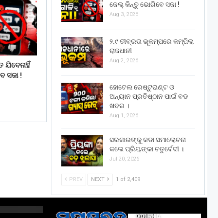
ଜେଲ୍ କିନ୍ତୁ ଭୋଗିବେ ସଜା !
Aug 3, 2026
୨.୯ ତୀବ୍ରତା ଭୂକମ୍ପରେ କମ୍ପିଲା
ରାଜଧାନୀ
Aug 2, 2026
 ଯିବେନାହିଁ
େ ସଜା !
ହୋଟେଲ ରେଷ୍ଟୁରାଣ୍ଟ ଓ
ଅନ୍ୟାନ ପ୍ରତିଷ୍ଠାନ ପାଇଁ ବଡ
ଖବର ।
Aug 1, 2026
ସରକାରଙ୍କୁ କଡା ସମାଲୋଚନା
କଲେ ପ୍ରିୟଙ୍କା ଚତୁର୍ବେଦୀ ।
Jul 20, 2026
PREV
NEXT
1 of 2,409