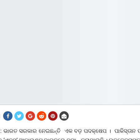
ୀ: ଭାରତ ସରକାର ନେଇଛନ୍ତି ଏକ ବଡ଼ ପଦକ୍ଷେପ । ପାକିସ୍ତାନ ପ