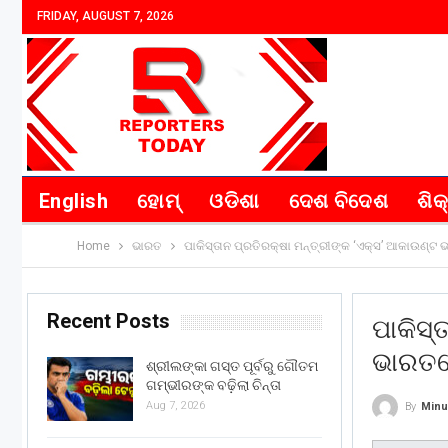
FRIDAY, AUGUST 7, 2026
English
ହୋମ୍
ଓଡିଶା
ଦେଶ ବିଦେଶ
ଶିକ
Home
ଭାରତ
ପାକିସ୍ତାନ ପ୍ରତିରକ୍ଷା ମନ୍ତ୍ରୀଙ୍କ ‘ଏକ୍ସ’ ଆକାଉଣ୍ଟ
Recent Posts
ପାକିସ୍
ଭାରତର
ଶ୍ରୀଲଙ୍କା ଗସ୍ତ ପୂର୍ବରୁ ଗୌତମ
ଗମ୍ଭୀରଙ୍କ ବଢ଼ିଲା ଚିନ୍ତା
Aug 7, 2026
By
Minu