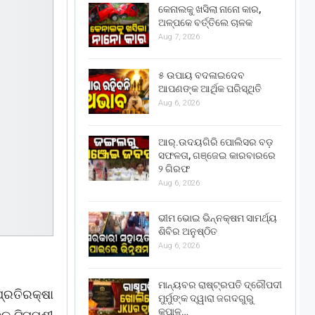
କେନାଲକୁ ଖସିଲା ନାନୋ କାର,
ଅଳ୍ପକେ ବର୍ତ୍ତିଲେ ଚାଳକ
Aug 7, 2026
୫ ଉପାୟ ବଦଳାଇଦେବ
ଆପଣଙ୍କ ଆର୍ଥିକ ପରିସ୍ଥିତି
Aug 6, 2026
ଆର୍.ଉଦୟଗିରି ପୋଲିସର ବଡ଼
ସଫଳତା, ଗଞ୍ଜେଇ କାରବାରରେ
୨ ଗିରଫ
Aug 6, 2026
ଭୀମ ଭୋଇ ଭିନ୍ନକ୍ଷମ ସାମର୍ଥ୍ୟ
ଶିବିର ଅନୁଷ୍ଠିତ
Aug 6, 2026
ମାନ୍ୟବର ରାଷ୍ଟ୍ରପତି ଦ୍ରୌପଦୀ
୍ରତିରକ୍ଷା
ମୁର୍ମୁଙ୍କ ଦ୍ୱାରା ଜଗଦଗୁରୁ
କୃପାଳୁ…