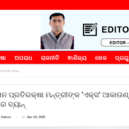
୍ଷା
ଅପରାଧ
ରାଜନୀତି
ଵାଣିଜ୍ୟ
ଖେଳ
ପ୍ରଯୁ
 ଭାରତରେ ବ୍ୟାନ୍
ତାନ ପ୍ରତିରକ୍ଷା ମନ୍ତ୍ରୀଙ୍କ ‘ଏକ୍ସ’ ଆକାଉଣ
େ ବ୍ୟାନ୍
On
Apr 29, 2025
 Sahoo