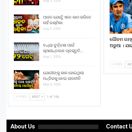
Aug 3, 2026
ଆହତ ଯୋଗୁଁ ଏବେ କାମ କରିବେ
ନାହିଁ ରଶ୍ମିକା
Aug 2, 2026
ଗୌତମ ଗମ୍ଭୀ
ବନ୍ୟା ଦୁର୍ଦ୍ଦଶା ପାଇଁ
ଅଡୁଆ । ଯା
ସ୍ଥାନାନ୍ତରଣ ପ୍ରସ୍ତୁତି…
Aug 1, 2026
PREV
N
ଯୋଗୀଙ୍କୁ କାଳ ହୋଇଥିଲା
ମନ୍ଦିରକୁ ନେଇ ରାଜନୀତି
May 6, 2026
PREV
NEXT
1 of 166
About Us
Contact 