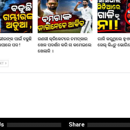
ରଙ୍କ ପାଇଁ ବଢୁଛି
ରଣଜୀ କ୍ରିକେଟରେ ଚମତ୍କାର
ଗାଳି କରୁଥିଲେ ହୁଏତ
ଇପାରେ ପଦ !
ଖେଳ ପଦର୍ଶନ କରି ନା କମେଇଲେ
ଜେଲ୍ କିନ୍ତୁ ଭୋଗିବ
ଖେଳାଳି ।
EXT
Us
Share