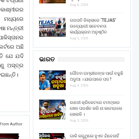
କ ଟିପ୍ପଣୀ
Aug 6, 2026
 କାଶ୍ମୀରର
 ମଧ୍ୟରେ
ଗଜପତି ଜିଲ୍ଲାରେ ‘TEJAS’
ଉଦ୍ୟୋଗୀ ସଚେତନତା
ଷା ମନ୍ତ୍ରୀ
କାର୍ଯ୍ୟକ୍ରମ ଅନୁଷ୍ଠିତ
ପାକିସ୍ତାନର
Aug 5, 2026
ଲର୍ଟରେ ଅଛି
ତି ଯେ ଯଦି
ଭାରତ
ଣୁ ଅସ୍ତ୍ର
ଗୌତମ ଗମ୍ଭୀରଙ୍କ ପାଇଁ ବଢୁଛି
ଇଛନ୍ତି।
ଅଡୁଆ । ଯାଇପାରେ ପଦ !
Aug 4, 2026
ରଣଜୀ କ୍ରିକେଟରେ ଚମତ୍କାର
ଖେଳ ପଦର୍ଶନ କରି ନା କମେଇଲେ
ଖେଳାଳି ।
Aug 3, 2026
From Author
ଗାଳି କରୁଥିଲେ ହୁଏତ ଯିବେନାହିଁ