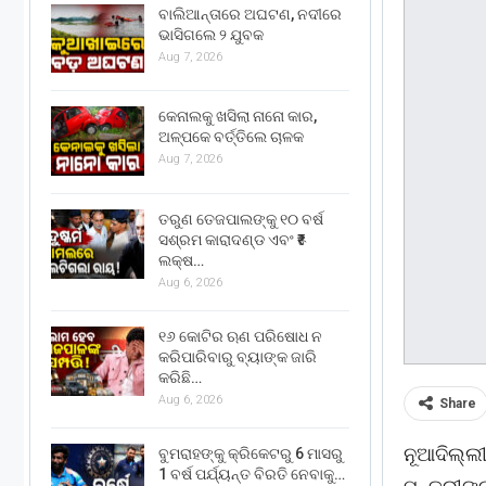
ବାଲିଆନ୍ତାରେ ଅଘଟଣ, ନଦୀରେ
ଭାସିଗଲେ ୨ ଯୁବକ
Aug 7, 2026
କେନାଲକୁ ଖସିଲା ନାନୋ କାର,
ଅଳ୍ପକେ ବର୍ତ୍ତିଲେ ଚାଳକ
Aug 7, 2026
ତରୁଣ ତେଜପାଲଙ୍କୁ ୧୦ ବର୍ଷ
ସଶ୍ରମ କାରାଦଣ୍ଡ ଏବଂ ₹୫
ଲକ୍ଷ…
Aug 6, 2026
୧୬ କୋଟିର ଋଣ ପରିଷୋଧ ନ
କରିପାରିବାରୁ ବ୍ୟାଙ୍କ ଜାରି
କରିଛି…
Aug 6, 2026
Share
ନୂଆଦିଲ୍ଲ
ବୁମରାହଙ୍କୁ କ୍ରିକେଟରୁ 6 ମାସରୁ
1 ବର୍ଷ ପର୍ଯ୍ୟନ୍ତ ବିରତି ନେବାକୁ…