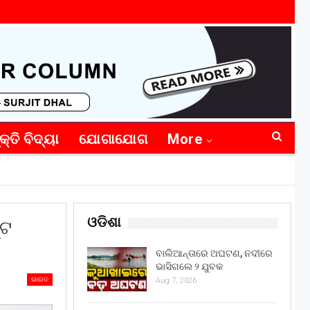
କ୍ତି ବିଦ୍ୟା
ଯୋଗାଯୋଗ
More
ଓଡିଶା
୍ଟ
ବାଲିଆନ୍ତାରେ ଅଘଟଣ, ନଦୀରେ
ଭାସିଗଲେ ୨ ଯୁବକ
ଭାରତ
Aug 7, 2026