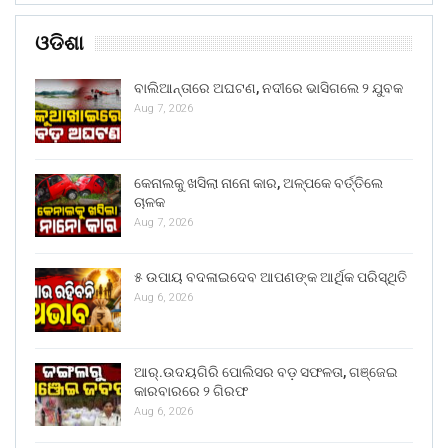
ଓଡିଶା
ବାଲିଆନ୍ତାରେ ଅଘଟଣ, ନଦୀରେ ଭାସିଗଲେ ୨ ଯୁବକ
Aug 7, 2026
କେନାଲକୁ ଖସିଲା ନାନୋ କାର, ଅଳ୍ପକେ ବର୍ତ୍ତିଲେ
ଚାଳକ
Aug 7, 2026
୫ ଉପାୟ ବଦଳାଇଦେବ ଆପଣଙ୍କ ଆର୍ଥିକ ପରିସ୍ଥିତି
Aug 6, 2026
ଆର୍.ଉଦୟଗିରି ପୋଲିସର ବଡ଼ ସଫଳତା, ଗଞ୍ଜେଇ
କାରବାରରେ ୨ ଗିରଫ
Aug 6, 2026