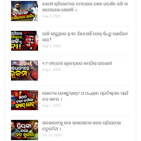
ରଣଜୀ କ୍ରିକେଟରେ ଚମତ୍କାର ଖେଳ ପଦର୍ଶନ କରି ନା
କମେଇଲେ ଖେଳାଳି ।
Aug 3, 2026
ଗାଳି କରୁଥିଲେ ହୁଏତ ଯିବେନାହିଁ ଜେଲ୍ କିନ୍ତୁ ଭୋଗିବେ
ସଜା !
Aug 3, 2026
୨.୯ ତୀବ୍ରତା ଭୂକମ୍ପରେ କମ୍ପିଲା ରାଜଧାନୀ
Aug 2, 2026
ହୋଟେଲ ରେଷ୍ଟୁରାଣ୍ଟ ଓ ଅନ୍ୟାନ ପ୍ରତିଷ୍ଠାନ ପାଇଁ
ବଡ ଖବର ।
Aug 1, 2026
ସରକାରଙ୍କୁ କଡା ସମାଲୋଚନା କଲେ ପ୍ରିୟଙ୍କା
ଚତୁର୍ବେଦୀ ।
Jul 20, 2026