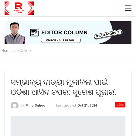
Home
ଓଡିଶା
ସମ୍ଭାବ୍ୟ ବାତ୍ୟା ମୁକାବିଲା ପାଇଁ
ଓଡ଼ିଶା ଆସିବ ଚପର: ସୁରେଶ ପୂଜାରୀ
ଓଡିଶା
Last updated
Oct 21, 2024
By
Minu Sahoo