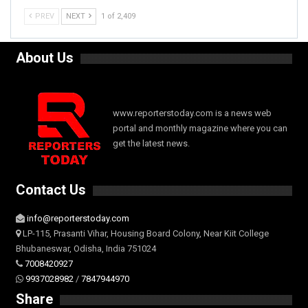
PREV
NEXT
1 of 2,409
About Us
www.reporterstoday.com is a news web
portal and monthly magazine where you can
get the latest news.
Contact Us
info@reporterstoday.com
LP-115, Prasanti Vihar, Housing Board Colony, Near Kiit College
Bhubaneswar, Odisha, India 751024
7008420927
9937028982
/
7847944970
Share