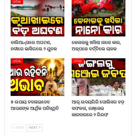
ଓଡିଶା
ଓଡିଶା
ବାଲିଆନ୍ତାରେ ଅଘଟଣ,
କେନାଲକୁ ଖସିଲା ନାନୋ କାର,
ନଦୀରେ ଭାସିଗଲେ ୨ ଯୁବକ
ଅଳ୍ପକେ ବର୍ତ୍ତିଲେ ଚାଳକ
ଓଡିଶା
ଓଡିଶା
୫ ଉପାୟ ବଦଳାଇଦେବ
ଆର୍.ଉଦୟଗିରି ପୋଲିସର ବଡ଼
ଆପଣଙ୍କ ଆର୍ଥିକ ପରିସ୍ଥିତି
ସଫଳତା, ଗଞ୍ଜେଇ
କାରବାରରେ ୨ ଗିରଫ
PREV
NEXT