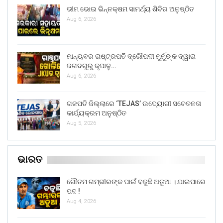
ଭୀମ ଭୋଇ ଭିନ୍ନକ୍ଷମ ସାମର୍ଥ୍ୟ ଶିବିର ଅନୁଷ୍ଠିତ
Aug 6, 2026
ମାନ୍ୟବର ରାଷ୍ଟ୍ରପତି ଦ୍ରୌପଦୀ ମୁର୍ମୁଙ୍କ ଦ୍ୱାରା
ଜଗଦଗୁରୁ କୃପାଳୁ…
Aug 6, 2026
ଗଜପତି ଜିଲ୍ଲାରେ ‘TEJAS’ ଉଦ୍ୟୋଗୀ ସଚେତନତା
କାର୍ଯ୍ୟକ୍ରମ ଅନୁଷ୍ଠିତ
Aug 5, 2026
ଭାରତ
ଗୌତମ ଗମ୍ଭୀରଙ୍କ ପାଇଁ ବଢୁଛି ଅଡୁଆ । ଯାଇପାରେ
ପଦ !
Aug 4, 2026