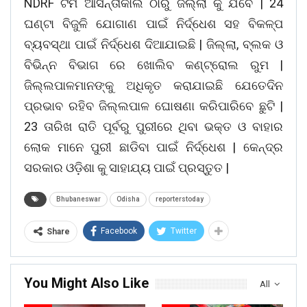
NDRF ଟିମ ଆସନ୍ତାକାଲି ଠାରୁ ଜିଲ୍ଲା କୁ ଯିବେ | 24
ଘଣ୍ଟା ବିଜୁଳି ଯୋଗାଣ ପାଇଁ ନିର୍ଦ୍ଧେଶ ସହ ବିକଳ୍ପ
ବ୍ୟବସ୍ଥା ପାଇଁ ନିର୍ଦ୍ଧେଶ ଦିଆଯାଇଛି | ଜିଲ୍ଲା, ବ୍ଲକ ଓ
ବିଭିନ୍ନ ବିଭାଗ ରେ ଖୋଲିବ କଣ୍ଟ୍ରୋଲ ରୁମ |
ଜିଲ୍ଲପାଳମାନଙ୍କୁ ଅଧିକୃତ କରାଯାଇଛି ଯେତେଦିନ
ପ୍ରଭାବ ରହିବ ଜିଲ୍ଲପାଳ ଘୋଷଣା କରିପାରିବେ ଛୁଟି |
23 ତାରିଖ ରାତି ପୂର୍ବରୁ ପୁରୀରେ ଥିବା ଭକ୍ତ ଓ ବାହାର
ଲୋକ ମାନେ ପୁରୀ ଛାଡିବା ପାଇଁ ନିର୍ଦ୍ଧେଶ | କେନ୍ଦ୍ର
ସରକାର ଓଡ଼ିଶା କୁ ସାହାଯ୍ୟ ପାଇଁ ପ୍ରସ୍ତୁତ |
Bhubaneswar
Odisha
reporterstoday
Facebook
Twitter
Share
You Might Also Like
All