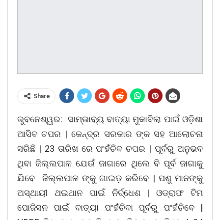
Share
ଭୁବନେଶ୍ୱର: ସାମ୍ଭାବ୍ୟ ବାତ୍ୟା ମୁକାବିଲା ପାଇଁ ଓଡ଼ିଶା
ଆସିବ ଚପର | କେନ୍ଦ୍ର ସରକାର ଙ୍କ ସହ ଆଲୋଚନା
ସରିଛି | 23 ତାରିଖ ରେ ପଂହଁଚିବ ଚପର | ପୂର୍ବରୁ ଅନୁଭବ
ଥିବା ଜିଲ୍ଲପାଳ ଯେଉଁ ଜାଗାରେ ଥିଲେ ବି ପୂର୍ବ ଜାଗାକୁ
ଯିବେ ଜିଲ୍ଲପାଳ ଙ୍କୁ ଗାଇଡ଼ କରିବେ | ପଶୁ ମାନଙ୍କୁ
ଅସ୍ଥାୟୀ ଥଇଥାନ ପାଇଁ ନିର୍ଦ୍ଧେଶ | ଓଡ୍ରାଫ ଟିମ
ପୋଜିସନ ପାଇଁ ବାତ୍ୟା ପଂହଁଚିବା ପୂର୍ବରୁ ପଂହଁଚିବେ |