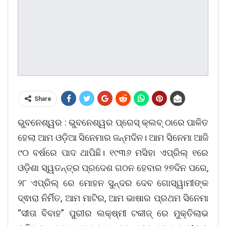
Share
ଭୁବନେଶ୍ୱର : ଭୁବନେଶ୍ୱର ପ୍ରେସ୍ କ୍ଲବ୍ ଠାରେ ପାଳିତ
ହେଲା ଆମ ଓଡ଼ିଆ ସିନେମାର ଜନ୍ମଦିନ। ଆମ ସିନେମା ଆଜି
୯୦ ବର୍ଷରେ ପାଦ ଥାପିଛି। ୧୯୩୬ ମସିହା ଏପ୍ରିଲ୍ ୧ରେ
ଓଡ଼ିଶା ସ୍ୱତନ୍ତ୍ର ପ୍ରଦେଶ ଗଠନ ହେବାର ୨୭ଦିନ ପରେ,
୨୮ ଏପ୍ରିଲ୍ ରେ ମୋହନ ସୁନ୍ଦର ଦେବ ଗୋସ୍ୱାମୀଙ୍କ
ଦ୍ଵାରା ନିର୍ମିତ, ଆମ ମାଟିର, ଆମ ଭାଷାର ପ୍ରଥମ ସିନେମା
“ସୀତା ବିବାହ” ପୁରୀର ଲକ୍ଷ୍ମୀ ଟକୀଜ୍ ରେ ମୁକ୍ତିଲାଭ