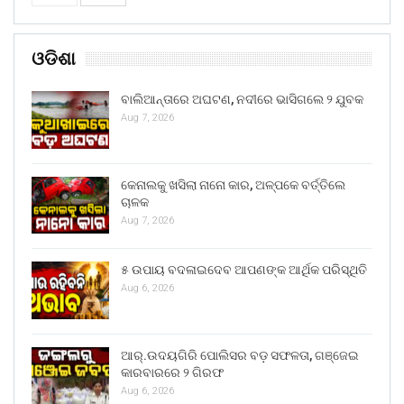
ଓଡିଶା
ବାଲିଆନ୍ତାରେ ଅଘଟଣ, ନଦୀରେ ଭାସିଗଲେ ୨ ଯୁବକ
Aug 7, 2026
କେନାଲକୁ ଖସିଲା ନାନୋ କାର, ଅଳ୍ପକେ ବର୍ତ୍ତିଲେ
ଚାଳକ
Aug 7, 2026
୫ ଉପାୟ ବଦଳାଇଦେବ ଆପଣଙ୍କ ଆର୍ଥିକ ପରିସ୍ଥିତି
Aug 6, 2026
ଆର୍.ଉଦୟଗିରି ପୋଲିସର ବଡ଼ ସଫଳତା, ଗଞ୍ଜେଇ
କାରବାରରେ ୨ ଗିରଫ
Aug 6, 2026