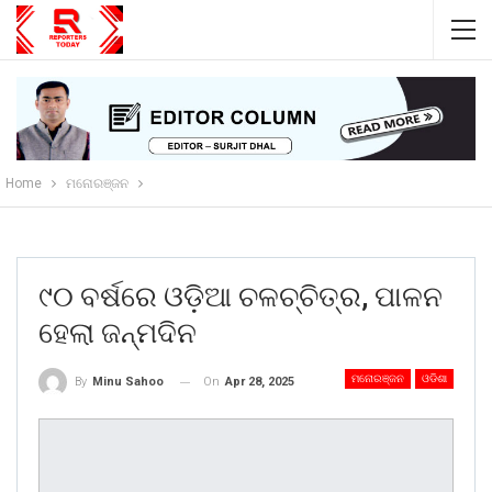
Home
ମନୋରଞ୍ଜନ
୯୦ ବର୍ଷରେ ଓଡ଼ିଆ ଚଳଚ୍ଚିତ୍ର, ପାଳନ
ହେଲା ଜନ୍ମଦିନ
ମନୋରଞ୍ଜନ
ଓଡିଶା
On
Apr 28, 2025
By
Minu Sahoo