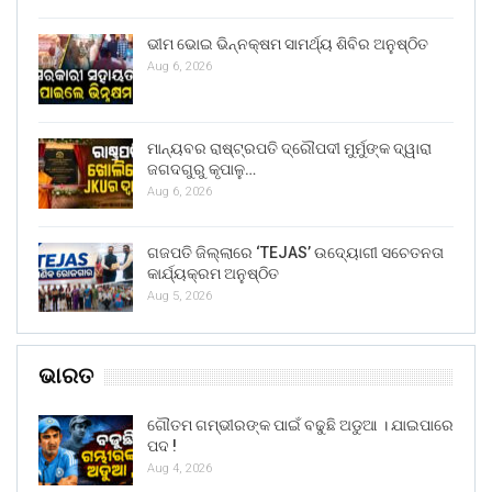
ଭୀମ ଭୋଇ ଭିନ୍ନକ୍ଷମ ସାମର୍ଥ୍ୟ ଶିବିର ଅନୁଷ୍ଠିତ
Aug 6, 2026
ମାନ୍ୟବର ରାଷ୍ଟ୍ରପତି ଦ୍ରୌପଦୀ ମୁର୍ମୁଙ୍କ ଦ୍ୱାରା
ଜଗଦଗୁରୁ କୃପାଳୁ…
Aug 6, 2026
ଗଜପତି ଜିଲ୍ଲାରେ ‘TEJAS’ ଉଦ୍ୟୋଗୀ ସଚେତନତା
କାର୍ଯ୍ୟକ୍ରମ ଅନୁଷ୍ଠିତ
Aug 5, 2026
ଭାରତ
ଗୌତମ ଗମ୍ଭୀରଙ୍କ ପାଇଁ ବଢୁଛି ଅଡୁଆ । ଯାଇପାରେ
ପଦ !
Aug 4, 2026