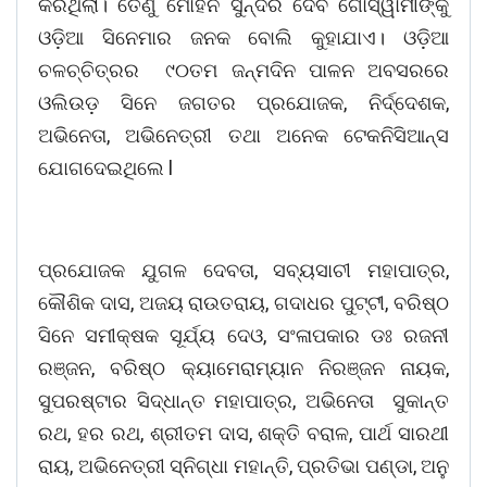
କରିଥିଲା। ତେଣୁ ମୋହନ ସୁନ୍ଦର ଦେବ ଗୋସ୍ୱାମୀଙ୍କୁ
ଓଡ଼ିଆ ସିନେମାର ଜନକ ବୋଲି କୁହାଯାଏ। ଓଡ଼ିଆ
ଚଳଚ୍ଚିତ୍ରର ୯୦ତମ ଜନ୍ମଦିନ ପାଳନ ଅବସରରେ
ଓଲିଉଡ଼ ସିନେ ଜଗତର ପ୍ରଯୋଜକ, ନିର୍ଦ୍ଦେଶକ,
ଅଭିନେତା, ଅଭିନେତ୍ରୀ ତଥା ଅନେକ ଟେକନିସିଆନ୍ସ
ଯୋଗଦେଇଥିଲେ l
ପ୍ରଯୋଜକ ଯୁଗଳ ଦେବତା, ସବ୍ୟସାଚୀ ମହାପାତ୍ର,
କୌଶିକ ଦାସ, ଅଜୟ ରାଉତରାୟ, ଗଦାଧର ପୁଟ୍ଟୀ, ବରିଷ୍ଠ
ସିନେ ସମୀକ୍ଷକ ସୂର୍ଯ୍ୟ ଦେଓ, ସଂଳାପକାର ଡଃ ରଜନୀ
ରଞ୍ଜନ, ବରିଷ୍ଠ କ୍ୟାମେରାମ୍ୟାନ ନିରଞ୍ଜନ ନାୟକ,
ସୁପରଷ୍ଟାର ସିଦ୍ଧାନ୍ତ ମହାପାତ୍ର, ଅଭିନେତା ସୁକାନ୍ତ
ରଥ, ହର ରଥ, ଶ୍ରୀତମ ଦାସ, ଶକ୍ତି ବରାଳ, ପାର୍ଥ ସାରଥୀ
ରାୟ, ଅଭିନେତ୍ରୀ ସ୍ନିଗ୍ଧା ମହାନ୍ତି, ପ୍ରତିଭା ପଣ୍ଡା, ଅନୁ