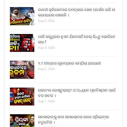
ରଣଜୀ କ୍ରିକେଟରେ ଚମତ୍କାର ଖେଳ ପଦର୍ଶନ କରି ନା
କମେଇଲେ ଖେଳାଳି ।
Aug 3, 2026
ଗାଳି କରୁଥିଲେ ହୁଏତ ଯିବେନାହିଁ ଜେଲ୍ କିନ୍ତୁ ଭୋଗିବେ
ସଜା !
Aug 3, 2026
୨.୯ ତୀବ୍ରତା ଭୂକମ୍ପରେ କମ୍ପିଲା ରାଜଧାନୀ
Aug 2, 2026
ହୋଟେଲ ରେଷ୍ଟୁରାଣ୍ଟ ଓ ଅନ୍ୟାନ ପ୍ରତିଷ୍ଠାନ ପାଇଁ
ବଡ ଖବର ।
Aug 1, 2026
ସରକାରଙ୍କୁ କଡା ସମାଲୋଚନା କଲେ ପ୍ରିୟଙ୍କା
ଚତୁର୍ବେଦୀ ।