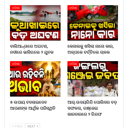
ଓଡିଶା
ଓଡିଶା
ବାଲିଆନ୍ତାରେ ଅଘଟଣ,
କେନାଲକୁ ଖସିଲା ନାନୋ କାର,
ନଦୀରେ ଭାସିଗଲେ ୨ ଯୁବକ
ଅଳ୍ପକେ ବର୍ତ୍ତିଲେ ଚାଳକ
ଓଡିଶା
ଓଡିଶା
୫ ଉପାୟ ବଦଳାଇଦେବ
ଆର୍.ଉଦୟଗିରି ପୋଲିସର ବଡ଼
ଆପଣଙ୍କ ଆର୍ଥିକ ପରିସ୍ଥିତି
ସଫଳତା, ଗଞ୍ଜେଇ
କାରବାରରେ ୨ ଗିରଫ
PREV
NEXT