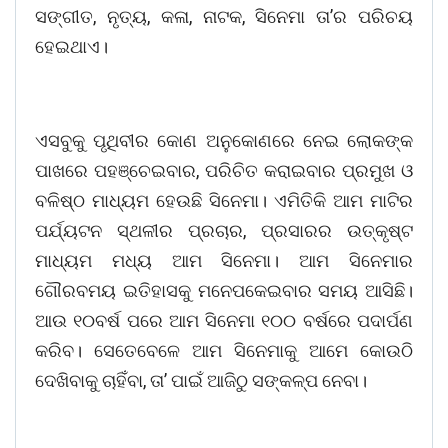
ସଙ୍ଗୀତ, ନୃତ୍ୟ, କଳା, ନାଟକ, ସିନେମା ତା’ର ପରିଚୟ
ହେଇଥାଏ।
ଏସବୁକୁ ପୃଥିବୀର କୋଣ ଅନୁକୋଣରେ ନେଇ ଲୋକଙ୍କ
ପାଖରେ ପହଞ୍ଚେଇବାର, ପରିଚିତ କରାଇବାର ପ୍ରମୁଖ ଓ
ବଳିଷ୍ଠ ମାଧ୍ୟମ ହେଉଛି ସିନେମା। ଏମିତିକି ଆମ ମାଟିର
ପର୍ଯ୍ୟଟନ ସ୍ଥଳୀର ପ୍ରଚାର, ପ୍ରସାରର ଉତ୍କୃଷ୍ଟ
ମାଧ୍ୟମ ମଧ୍ୟ ଆମ ସିନେମା। ଆମ ସିନେମାର
ଗୌରବମୟ ଇତିହାସକୁ ମନେପକେଇବାର ସମୟ ଆସିଛି।
ଆଉ ୧୦ବର୍ଷ ପରେ ଆମ ସିନେମା ୧୦୦ ବର୍ଷରେ ପଦାର୍ପଣ
କରିବ। ସେତେବେଳେ ଆମ ସିନେମାକୁ ଆମେ କୋଉଠି
ଦେଖିବାକୁ ଚାହିଁବା, ତା’ ପାଇଁ ଆଜିଠୁ ସଙ୍କଳ୍ପ ନେବା।