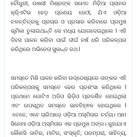
ଚୌଧୁରୀ, ଉଷସୀ ମିଶ୍ରଙ୍କ ସମେତ ମିଡ଼ିଆ ପ୍ଲାନର
କ୍ରି୍ଏଟିଭ ହେଡ଼ ପ୍ରଣୟ ଜେଠୀ, ଯିଏ ଓଡ଼ିଆ
ଚଳଚ୍ଚିତ୍ରକୁ ପ୍ରଚାର ଓ ପ୍ରସାର କରିବାରେ ପ୍ରମୁଖ
ଭୂମିକା ତୁଲାଇଥାନ୍ତି ସେ ମଧ୍ୟ ଯୋଗଦେଇଥିଲେ l ଏହି
ଦିବସ ପାଳନ କରିବା ପାଇଁ ଦୀର୍ଘ ବର୍ଷ ଧରି ପରିକଳ୍ପନା
କରିଥିଲେ ଅଭିନେତା ସୁକାନ୍ତ ରଥ l
ସମସ୍ତେ ମିଶି ପାଳନ କରିବା ଉଦ୍ଦେଶ୍ୟରେ ତାଙ୍କର ଏହି
ପରିକଳ୍ପନାକୁ ସମସ୍ତେ ଢେର ପ୍ରଶଂସା କରିଥିଲେ l
ପ୍ରଥମେ ଗୋଟିଏ ଅଡିଓ ଭିଡ଼ିଓ ପ୍ରଦର୍ଶିତ ହୋଇଥିଲା
ଏବଂ ଉପସ୍ଥିତ ସମସ୍ତେ ଭାବବିହ୍ଵଳ ହୋଇଥିଲେ l
ତେବେ, ଏବେ ଚାରିଆଡ଼େ ଓଡ଼ିଆ ଅସ୍ମିତାର ଚର୍ଚ୍ଚା। ଆମ
ସିନେମା ଓଡ଼ିଆ ଅସ୍ମିତାର ଏକ ପ୍ରମୁଖ ଅଙ୍ଗ। କୁହାଯାଏ
କୌଣସି ଜାତିର, ମାଟିର, ସଂସ୍କୃତି, ପରମ୍ପରା, ସାହିତ୍ୟ,