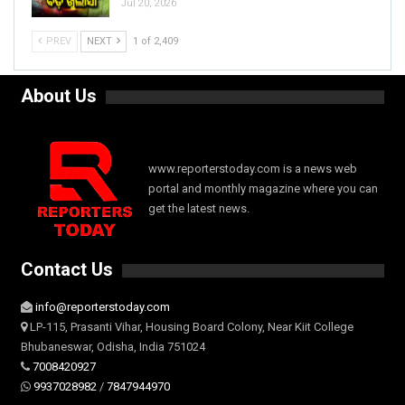
Jul 20, 2026
PREV
NEXT
1 of 2,409
About Us
www.reporterstoday.com is a news web
portal and monthly magazine where you can
get the latest news.
Contact Us
info@reporterstoday.com
LP-115, Prasanti Vihar, Housing Board Colony, Near Kiit College
Bhubaneswar, Odisha, India 751024
7008420927
9937028982
/
7847944970