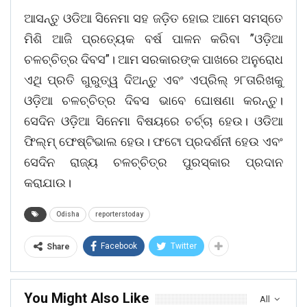
ଆସନ୍ତୁ ଓଡିଆ ସିନେମା ସହ ଜଡ଼ିତ ହୋଇ ଆମେ ସମସ୍ତେ
ମିଶି ଆଜି ପ୍ରତ୍ୟେକ ବର୍ଷ ପାଳନ କରିବା ”ଓଡ଼ିଆ
ଚଳଚ୍ଚିତ୍ର ଦିବସ”। ଆମ ସରକାରଙ୍କ ପାଖରେ ଅନୁରୋଧ
ଏଥି ପ୍ରତି ଗୁରୁତ୍ୱ ଦିଅନ୍ତୁ ଏବଂ ଏପ୍ରିଲ୍ ୨୮ତାରିଖକୁ
ଓଡ଼ିଆ ଚଳଚ୍ଚିତ୍ର ଦିବସ ଭାବେ ଘୋଷଣା କରନ୍ତୁ।
ସେଦିନ ଓଡ଼ିଆ ସିନେମା ବିଷୟରେ ଚର୍ଚ୍ଚା ହେଉ। ଓଡିଆ
ଫିଲ୍ମ୍ ଫେଷ୍ଟିଭାଲ ହେଉ। ଫଟୋ ପ୍ରଦର୍ଶନୀ ହେଉ ଏବଂ
ସେଦିନ ରାଜ୍ୟ ଚଳଚ୍ଚିତ୍ର ପୁରସ୍କାର ପ୍ରଦାନ
କରାଯାଉ।
Odisha
reporterstoday
Facebook
Twitter
Share
You Might Also Like
All