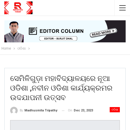
Home
ଓଡିଶା
ସେମିଳିଗୁଡ଼ା ମହାବିଦ୍ୟାଳୟରେ ନୂଆ
ଓଡିଶା ,ନବୀନ ଓଡିଶା କାର୍ଯ୍ୟକ୍ରମର
ଉଦଯାପନୀ ଉତ୍ସବ
ଓଡିଶା
On
Dec 23, 2023
By
Madhusmita Tripathy