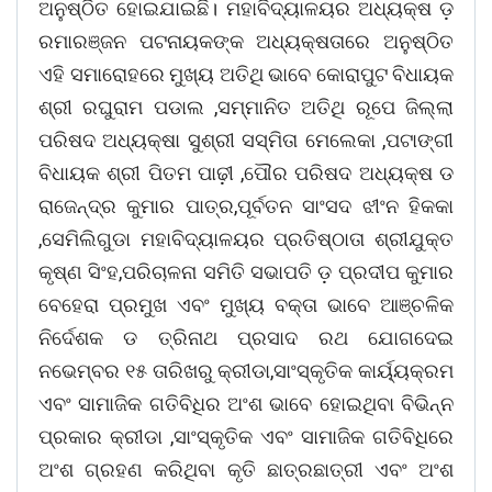
ଅନୁଷ୍ଠିତ ହୋଇଯାଇଛି। ମହାବିଦ୍ୟାଳୟର ଅଧ୍ୟକ୍ଷ ଡ଼
ରମାରଞ୍ଜନ ପଟନାୟକଙ୍କ ଅଧ୍ୟକ୍ଷତାରେ ଅନୁଷ୍ଠିତ
ଏହି ସମାରୋହରେ ମୁଖ୍ୟ ଅତିଥି ଭାବେ କୋରାପୁଟ ବିଧାୟକ
ଶ୍ରୀ ରଘୁରାମ ପଡାଲ ,ସମ୍ମାନିତ ଅତିଥି ରୂପେ ଜିଲ୍ଲା
ପରିଷଦ ଅଧ୍ୟକ୍ଷା ସୁଶ୍ରୀ ସସ୍ମିତା ମେଲେକା ,ପଟାଙ୍ଗୀ
ବିଧାୟକ ଶ୍ରୀ ପିତମ ପାଢ଼ୀ ,ପୌର ପରିଷଦ ଅଧ୍ୟକ୍ଷ ଡ
ରାଜେନ୍ଦ୍ର କୁମାର ପାତ୍ର,ପୂର୍ବତନ ସାଂସଦ ଝୀଂନ ହିକକା
,ସେମିଲିଗୁଡା ମହାବିଦ୍ୟାଳୟର ପ୍ରତିଷ୍ଠାତା ଶ୍ରୀଯୁକ୍ତ
କୃଷ୍ଣ ସିଂହ,ପରିଚାଳନା ସମିତି ସଭାପତି ଡ଼ ପ୍ରଦୀପ କୁମାର
ବେହେରା ପ୍ରମୁଖ ଏବଂ ମୁଖ୍ୟ ବକ୍ତା ଭାବେ ଆଞ୍ଚଳିକ
ନିର୍ଦେଶକ ଡ ତ୍ରିନାଥ ପ୍ରସାଦ ରଥ ଯୋଗଦେଇ
ନଭେମ୍ବର ୧୫ ତାରିଖରୁ କ୍ରୀଡା,ସାଂସ୍କୃତିକ କାର୍ୟ୍ୟକ୍ରମ
ଏବଂ ସାମାଜିକ ଗତିବିଧିର ଅଂଶ ଭାବେ ହୋଇଥିବା ବିଭିନ୍ନ
ପ୍ରକାର କ୍ରୀଡା ,ସାଂସ୍କୃତିକ ଏବଂ ସାମାଜିକ ଗତିବିଧିରେ
ଅଂଶ ଗ୍ରହଣ କରିଥିବା କୃତି ଛାତ୍ରଛାତ୍ରୀ ଏବଂ ଅଂଶ