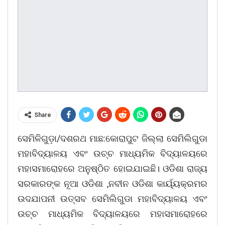
Share
ସେମିଳିଗୁଡ଼ା/ଦଶରଥ ମାଛ:କୋରାପୁଟ ଜିଲ୍ଲା ସେମିଲିଗୁଡା
ମହାବିଦ୍ୟାଳୟ ଏବଂ ଉଚ୍ଚ ମାଧ୍ୟମିକ ବିଦ୍ୟାଳୟରେ
ମହାସମାରୋହରେ ଅନୁଷ୍ଠିତ ହୋଇଯାଇଛି। ଓଡିଶା ରାଜ୍ୟ
ସରକାରଙ୍କ ନୂଆ ଓଡିଶା ,ନବୀନ ଓଡିଶା କାର୍ୟ୍ୟକ୍ରମର
ଉଦଯାପନୀ ଉତ୍ସବ ସେମିଲିଗୁଡା ମହାବିଦ୍ୟାଳୟ ଏବଂ
ଉଚ୍ଚ ମାଧ୍ୟମିକ ବିଦ୍ୟାଳୟରେ ମହାସମାରୋହରେ