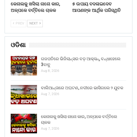
କେନାଲକୁ ଖସିଲା ନାନୋ କାର,
୫ ଉପାୟ ବଦଳାଇଦେବ
ଅଳ୍ପକେ ବର୍ତ୍ତିଲେ ଚାଳକ
ଆପଣଙ୍କ ଆର୍ଥିକ ପରିସ୍ଥିତି
PREV
NEXT
ଓଡିଶା
ଗଜପତିରେ ଭିଜିଲାନ୍ସର ବଡ଼ ଆକ୍ସନ୍, ବନ୍ଧାହେଲେ
3ବାବୁ
Aug 8, 2026
ବାଲିଆନ୍ତାରେ ଅଘଟଣ, ନଦୀରେ ଭାସିଗଲେ ୨ ଯୁବକ
Aug 7, 2026
କେନାଲକୁ ଖସିଲା ନାନୋ କାର, ଅଳ୍ପକେ ବର୍ତ୍ତିଲେ
ଚାଳକ
Aug 7, 2026