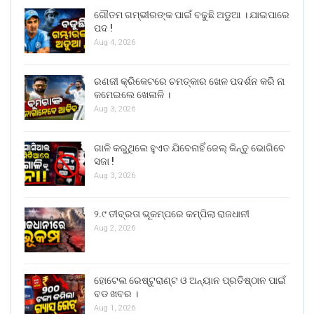
ଗୌତମ ଗମ୍ଭୀରଙ୍କ ପାଇଁ ବଢୁଛି ଅଡୁଆ । ଯାଇପାରେ
ପଦ !
Aug 4, 2026
ରଣଜୀ କ୍ରିକେଟରେ ଚମତ୍କାର ଖେଳ ପଦର୍ଶନ କରି ନା
କମେଇଲେ ଖେଳାଳି ।
Aug 3, 2026
ଗାଳି କରୁଥିଲେ ହୁଏତ ଯିବେନାହିଁ ଜେଲ୍ କିନ୍ତୁ ଭୋଗିବେ
ସଜା !
Aug 3, 2026
୨.୯ ତୀବ୍ରତା ଭୂକମ୍ପରେ କମ୍ପିଲା ରାଜଧାନୀ
Aug 2, 2026
ହୋଟେଲ ରେଷ୍ଟୁରାଣ୍ଟ ଓ ଅନ୍ୟାନ ପ୍ରତିଷ୍ଠାନ ପାଇଁ
ବଡ ଖବର ।
Aug 1, 2026