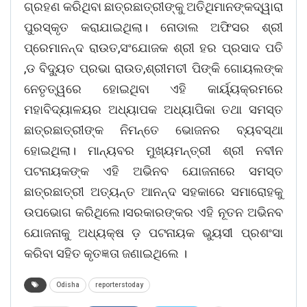
ଗ୍ରହଣ କରିଥିବା ଛାତ୍ରଛାତ୍ରୀଙ୍କୁ ଅତିଥିମାନଙ୍କଦ୍ୱାରା
ପୁରସ୍କୃତ କରାଯାଇଥିଲା। ନୋଡାଲ ଅଫିସର ଶ୍ରୀ
ପ୍ରେମାନନ୍ଦ ରାଉତ,ସଂଯୋଜକ ଶ୍ରୀ ହର ପ୍ରସାଦ ପତି
,ଡ ବିଦ୍ୟୁତ ପ୍ରଭା ରାଉତ,ଶ୍ରୀମତୀ ପିଙ୍କି ଗୋୟଲଙ୍କ
ନେତୃତ୍ୱରେ ହୋଇଥିବା ଏହି କାର୍ୟ୍ୟକ୍ରମରେ
ମହାବିଦ୍ୟାଳୟର ଅଧ୍ୟାପକ ଅଧ୍ୟାପିକା ତଥା ସମସ୍ତ
ଛାତ୍ରଛାତ୍ରୀଙ୍କ ନିମନ୍ତେ ଭୋଜନର ବ୍ୟବସ୍ଥା
ହୋଇଥିଲା। ମାନ୍ୟବର ମୁଖ୍ୟମନ୍ତ୍ରୀ ଶ୍ରୀ ନବୀନ
ପଟନାୟକଙ୍କ ଏହି ଅଭିନବ ଯୋଜନାରେ ସମସ୍ତ
ଛାତ୍ରଛାତ୍ରୀ ଅତ୍ୟନ୍ତ ଆନନ୍ଦ ସହକାରେ ସମାରୋହକୁ
ଉପଭୋଗ କରିଥିଲେ।ସରକାରଙ୍କର ଏହି ନୂତନ ଅଭିନବ
ଯୋଜନାକୁ ଅଧ୍ୟକ୍ଷ ଡ଼ ପଟନାୟକ ଭୁୟସୀ ପ୍ରଶଂସା
କରିବା ସହିତ କୃତଜ୍ଞତା ଜଣାଇଥିଲେ ।
Odisha
reporterstoday