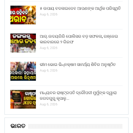
୫ ଉପାୟ ବଦଳାଇଦେବ ଆପଣଙ୍କ ଆର୍ଥିକ ପରିସ୍ଥିତି
Aug 6, 2026
ଆର୍.ଉଦୟଗିରି ପୋଲିସର ବଡ଼ ସଫଳତା, ଗଞ୍ଜେଇ
କାରବାରରେ ୨ ଗିରଫ
Aug 6, 2026
ଭୀମ ଭୋଇ ଭିନ୍ନକ୍ଷମ ସାମର୍ଥ୍ୟ ଶିବିର ଅନୁଷ୍ଠିତ
Aug 6, 2026
ମାନ୍ୟବର ରାଷ୍ଟ୍ରପତି ଦ୍ରୌପଦୀ ମୁର୍ମୁଙ୍କ ଦ୍ୱାରା
ଜଗଦଗୁରୁ କୃପାଳୁ…
Aug 6, 2026
ଭାରତ