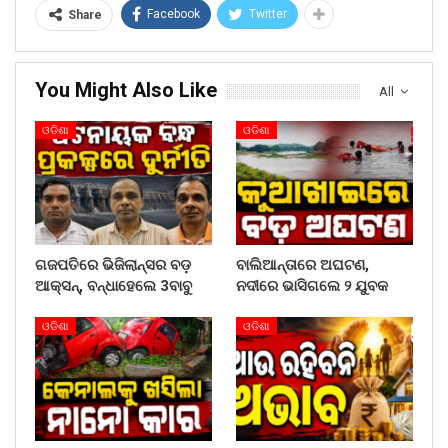
Facebook
Twitter
Share
You Might Also Like
All
ଓଡିଶା
ଓଡିଶା
ଗଜପତିରେ ଭିଜିଲାନ୍ସର ବଡ଼
ବାଲିଆନ୍ତାରେ ଅଘଟଣ,
ଆକ୍ସନ୍, ବନ୍ଧାହେଲେ 3ବାବୁ
ନଦୀରେ ଭାସିଗଲେ ୨ ଯୁବକ
ଓଡିଶା
ଓଡିଶା