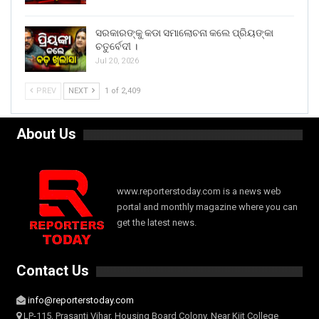
ସରକାରଙ୍କୁ କଡା ସମାଲୋଚନା କଲେ ପ୍ରିୟଙ୍କା
ଚତୁର୍ବେଦୀ ।
Jul 20, 2026
PREV
NEXT
1 of 2,409
About Us
www.reporterstoday.com is a news web
portal and monthly magazine where you can
get the latest news.
Contact Us
info@reporterstoday.com
LP-115, Prasanti Vihar, Housing Board Colony, Near Kiit College