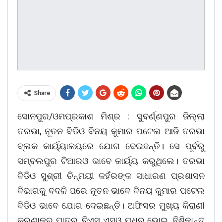
Share
ସୋନପୁର/ଓମପ୍ରକାଶ ମିଶ୍ର : ସୁବର୍ଣ୍ଣପୁର ଜିଲ୍ଲା
ତରଭା, ନୂତନ ବିଡିଓ ବିନୟ କୁମାର ପଟେଲ ଆଜି ତରଭା
ବ୍ଲକ କାର୍ୟ୍ୟାଳୟରେ ଯୋଗ ଦେଇଛନ୍ତି। ସେ ପୂର୍ବରୁ
ସମ୍ବଲପୁର ଟିଆରଓ ଭାବେ କାର୍ୟ୍ୟ କରୁଥିଲେ। ତରଭା
ବିଡିଓ ସୁଶ୍ରୀ ଚିନ୍ମୟୀ କହଁରଙ୍କ ସାଧାରଣ ପ୍ରଶାସନ
ବିଭାଗକୁ ବଦଳି ପରେ ନୂତନ ଭାବେ ବିନୟ କୁମାର ପଟେଲ
ବିଡିଓ ଭାବେ ଯୋଗ ଦେଇଛନ୍ତି। ଅଫିସର ମୁଖ୍ୟ କିରାଣୀ
କରୁଣାକର ପାତ୍ର, ବିଏସ ଏସଓ ଯୁଧ୍ର ଭୋଇ, ନିଶିକାନ୍ତ