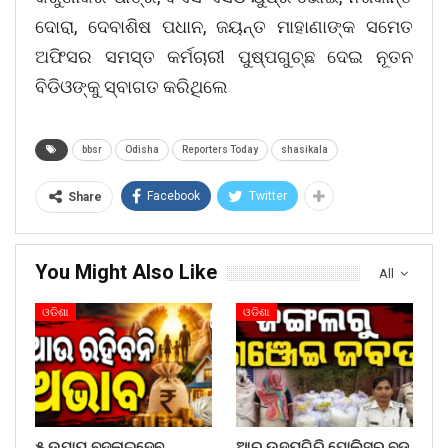
ଦୋରା, ଦେବାଶିଷ ପଧାନ, ଜୟନ୍ତ ମାହାଣାଙ୍କ ସମେତ
ଅଫିସର ସମସ୍ତ କର୍ମଚାରୀ ପୁଷ୍ପଗୁଚ୍ଛ ଦେଇ ନୂତନ
ବିଡିଓଙ୍କୁ ସ୍ବାଗତ କରିଥିଲେ
bbsr
Odisha
Reporters Today
shasikala
Facebook
Twitter
Share
You Might Also Like
All
ଓଡିଶା
ଓଡିଶା
୫ ଉପାୟ ବଦଳାଇଦେବ
ଆର୍.ଉଦୟଗିରି ପୋଲିସର ବଡ଼