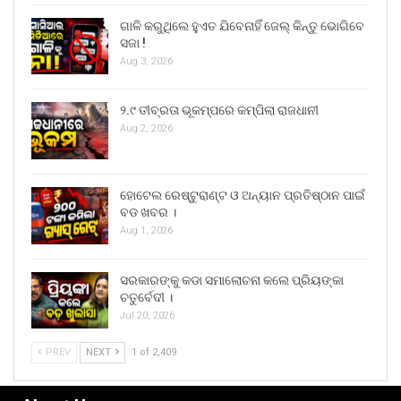
ଗାଳି କରୁଥିଲେ ହୁଏତ ଯିବେନାହିଁ ଜେଲ୍ କିନ୍ତୁ ଭୋଗିବେ
ସଜା !
Aug 3, 2026
୨.୯ ତୀବ୍ରତା ଭୂକମ୍ପରେ କମ୍ପିଲା ରାଜଧାନୀ
Aug 2, 2026
ହୋଟେଲ ରେଷ୍ଟୁରାଣ୍ଟ ଓ ଅନ୍ୟାନ ପ୍ରତିଷ୍ଠାନ ପାଇଁ
ବଡ ଖବର ।
Aug 1, 2026
ସରକାରଙ୍କୁ କଡା ସମାଲୋଚନା କଲେ ପ୍ରିୟଙ୍କା
ଚତୁର୍ବେଦୀ ।
Jul 20, 2026
PREV
NEXT
1 of 2,409