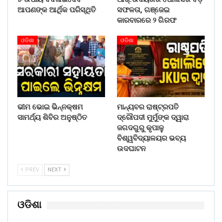
ଆପଣଙ୍କ ଆର୍ଥିକ ପରିସ୍ଥିତି
ସଫଳତା, ଗଞ୍ଜେଇ
କାରବାରରେ ୨ ଗିରଫ
ଓଡିଶା
ଓଡିଶା
ଭୀମ ଭୋଇ ଭିନ୍ନକ୍ଷମ
ମାନ୍ୟବର ରାଷ୍ଟ୍ରପତି
ସାମର୍ଥ୍ୟ ଶିବିର ଅନୁଷ୍ଠିତ
ଦ୍ରୌପଦୀ ମୁର୍ମୁଙ୍କ ଦ୍ୱାରା
ଜଗଦଗୁରୁ କୃପାଳୁ
ବିଶ୍ୱବିଦ୍ୟାଳୟର ଭବ୍ୟ
ଉଦଘାଟନ
PREV
NEXT
ଓଡିଶା