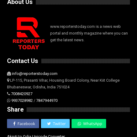
About Us
www.reporterstoday.com is a news web
portal and monthly magazine where you can
get the latest news.
Contact Us
info@reporterstoday.com
LP-115, Prasanti Vihar, Housing Board Colony, Near Kiit College
Bhubaneswar, Odisha, India 751024
7008420927
9937028982
/
7847944970
Share
Facebook
Twitter
WhatsApp
Akruti to Odia Unicode Converter