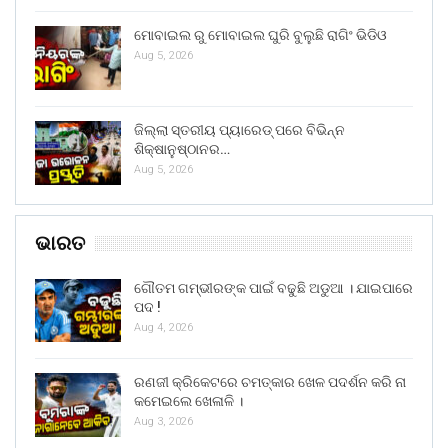
ମୋବାଇଲ ରୁ ମୋବାଇଲ ଘୁରି ବୁଲୁଛି ରାଗିଂ ଭିଡିଓ
Aug 5, 2026
ଜିଲ୍ଲା ସ୍ତରୀୟ ପ୍ୟାରେଡ୍ ପରେ ବିଭିନ୍ନ
ଶିକ୍ଷାନୁଷ୍ଠାନର…
Aug 5, 2026
ଭାରତ
ଗୌତମ ଗମ୍ଭୀରଙ୍କ ପାଇଁ ବଢୁଛି ଅଡୁଆ । ଯାଇପାରେ
ପଦ !
Aug 4, 2026
ରଣଜୀ କ୍ରିକେଟରେ ଚମତ୍କାର ଖେଳ ପଦର୍ଶନ କରି ନା
କମେଇଲେ ଖେଳାଳି ।
Aug 3, 2026