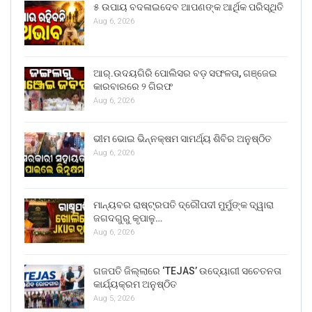
୫ ଉପାୟ ବଦଳାଇଦେବ ଆପଣଙ୍କ ଆର୍ଥିକ ପରିସ୍ଥିତି
Aug 6, 2026
ଆର୍.ଉଦୟଗିରି ପୋଲିସର ବଡ଼ ସଫଳତା, ଗଞ୍ଜେଇ
କାରବାରରେ ୨ ଗିରଫ
Aug 6, 2026
ଭୀମ ଭୋଇ ଭିନ୍ନକ୍ଷମ ସାମର୍ଥ୍ୟ ଶିବିର ଅନୁଷ୍ଠିତ
Aug 6, 2026
ମାନ୍ୟବର ରାଷ୍ଟ୍ରପତି ଦ୍ରୌପଦୀ ମୁର୍ମୁଙ୍କ ଦ୍ୱାରା
ଜଗଦଗୁରୁ କୃପାଳୁ…
Aug 6, 2026
ଗଜପତି ଜିଲ୍ଲାରେ ‘TEJAS’ ଉଦ୍ୟୋଗୀ ସଚେତନତା
କାର୍ଯ୍ୟକ୍ରମ ଅନୁଷ୍ଠିତ
Aug 5, 2026