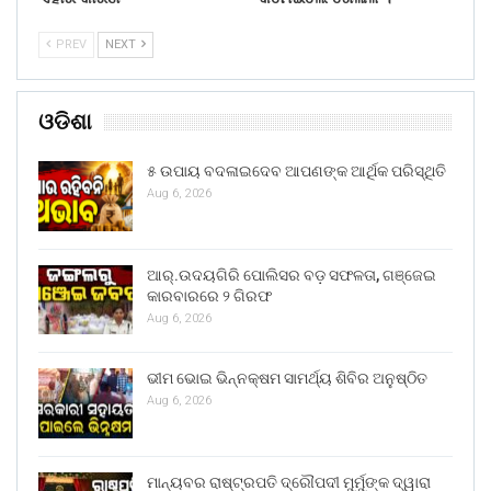
PREV
NEXT
ଓଡିଶା
୫ ଉପାୟ ବଦଳାଇଦେବ ଆପଣଙ୍କ ଆର୍ଥିକ ପରିସ୍ଥିତି
Aug 6, 2026
ଆର୍.ଉଦୟଗିରି ପୋଲିସର ବଡ଼ ସଫଳତା, ଗଞ୍ଜେଇ
କାରବାରରେ ୨ ଗିରଫ
Aug 6, 2026
ଭୀମ ଭୋଇ ଭିନ୍ନକ୍ଷମ ସାମର୍ଥ୍ୟ ଶିବିର ଅନୁଷ୍ଠିତ
Aug 6, 2026
ମାନ୍ୟବର ରାଷ୍ଟ୍ରପତି ଦ୍ରୌପଦୀ ମୁର୍ମୁଙ୍କ ଦ୍ୱାରା