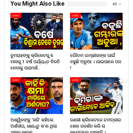
You Might Also Like
All
ଖେଳ
ଖେଳ
ବୁମରାହଙ୍କୁ କ୍ରିକେଟରୁ 6
ଗୌତମ ଗମ୍ଭୀରଙ୍କ ପାଇଁ
ମାସରୁ 1 ବର୍ଷ ପର୍ଯ୍ୟନ୍ତ ବିରତି
ବଢୁଛି ଅଡୁଆ । ଯାଇପାରେ ପଦ
ନେବାକୁ ପରାମର୍ଶ..
!
ଖେଳ
ଖେଳ
ଅଶ୍ୱିନଙ୍କୁ ‘ସରି’ କହିଲେ
ରଣଜୀ କ୍ରିକେଟରେ ଚମତ୍କାର
ଅର୍ଶଦୀପ, ଜାଣନ୍ତୁ କ’ଣ ଥିଲା
ଖେଳ ପଦର୍ଶନ କରି ନା
ଏହାର କାରଣ
କମେଇଲେ ଖେଳାଳି ।