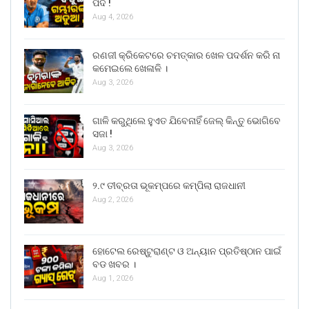
ପଦ !
Aug 4, 2026
ରଣଜୀ କ୍ରିକେଟରେ ଚମତ୍କାର ଖେଳ ପଦର୍ଶନ କରି ନା
କମେଇଲେ ଖେଳାଳି ।
Aug 3, 2026
ଗାଳି କରୁଥିଲେ ହୁଏତ ଯିବେନାହିଁ ଜେଲ୍ କିନ୍ତୁ ଭୋଗିବେ
ସଜା !
Aug 3, 2026
୨.୯ ତୀବ୍ରତା ଭୂକମ୍ପରେ କମ୍ପିଲା ରାଜଧାନୀ
Aug 2, 2026
ହୋଟେଲ ରେଷ୍ଟୁରାଣ୍ଟ ଓ ଅନ୍ୟାନ ପ୍ରତିଷ୍ଠାନ ପାଇଁ
ବଡ ଖବର ।
Aug 1, 2026