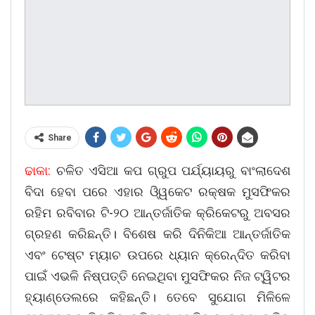
Share
ଢାକା:
ଚଳିତ ଏସିଆ କପ ଗ୍ରୁପ ପର୍ଯ୍ୟାୟରୁ ବାଂଲାଦେଶ
ବିଦା ହେବା ପରେ ଏହାର ଓି୍ୱକେଟ ରକ୍ଷକ ମୁସଫିକର
ରହିମ ରବିବାର ଟି-୨୦ ଆନ୍ତର୍ଜାତିକ କ୍ରିକେଟରୁ ଅବସର
ଗ୍ରହଣ କରିଛନ୍ତି। ବିଶେଷ କରି ଦିନିକିଆ ଆନ୍ତର୍ଜାତିକ
ଏବଂ ଟେଷ୍ଟ ମ୍ୟାଚ ଉପରେ ଧ୍ୟାନ କ୍ରେନ୍ଦିତ କରିବା
ପାଇଁ ଏଭଳି ନିଷ୍ପତ୍ତି ନେଇଥିବା ମୁସଫିକର ନିଜ ଟ୍ୱିଟର
ହ୍ୟାଣ୍ଡେଲରେ କହିଛନ୍ତି। ତେବେ ସୁଯୋଗ ମିଳିଳେ