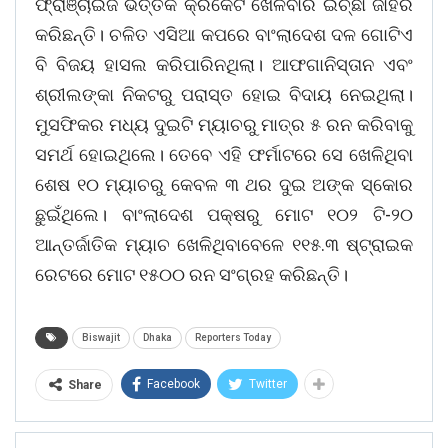
ଫ୍ରାଞ୍ଚାଇଜ ଭିତ୍ତିକ କ୍ରିକେଟ ଖେଳିବାର ଇଚ୍ଛା ଜାହିର
କରିଛନ୍ତି। ଚଳିତ ଏସିଆ କପରେ ବାଂଲାଦେଶ ଦଳ ଗୋଟିଏ
ବି ବିଜୟ ହାସଲ କରିପାରିନଥିଲା। ଆଫଗାନିସ୍ତାନ ଏବଂ
ଶ୍ରୀଲଙ୍କା ନିକଟରୁ ପରାସ୍ତ ହୋଇ ବିଦାୟ ନେଇଥିଲା।
ମୁସଫିକର ମଧ୍ୟ ଦୁଇଟି ମ୍ୟାଚରୁ ମାତ୍ର ୫ ରନ କରିବାକୁ
ସମର୍ଥ ହୋଇଥିଲେ। ତେବେ ଏହି ଫର୍ମାଟରେ ସେ ଖେଳିଥିବା
ଶେଷ ୧୦ ମ୍ୟାଚରୁ କେବଳ ୩ ଥର ଦୁଇ ଅଙ୍କ ସ୍କୋର
ଛୁଇଁଥିଲେ। ବାଂଲାଦେଶ ପକ୍ଷରୁ ମୋଟ ୧୦୨ ଟି-୨୦
ଆନ୍ତର୍ଜାତିକ ମ୍ୟାଚ ଖେଳିଥିବାବେଳେ ୧୧୫.୩ ଷ୍ଟ୍ରାଇକ
ରେଟରେ ମୋଟ ୧୫୦୦ ରନ ସଂଗ୍ରହ କରିଛନ୍ତି।
Biswajit
Dhaka
Reporters Today
Facebook
Twitter
Share