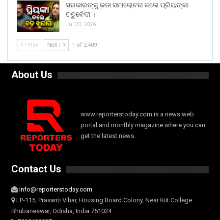
ସରକାରଙ୍କୁ କଡା ସମାଲୋଚନା କଲେ ପ୍ରିୟଙ୍କା
ଚତୁର୍ବେଦୀ ।
Jul 20, 2026
PREV
NEXT
1 of 2,409
About Us
www.reporterstoday.com is a news web
portal and monthly magazine where you can
get the latest news.
Contact Us
info@reporterstoday.com
LP-115, Prasanti Vihar, Housing Board Colony, Near Kiit College
Bhubaneswar, Odisha, India 751024