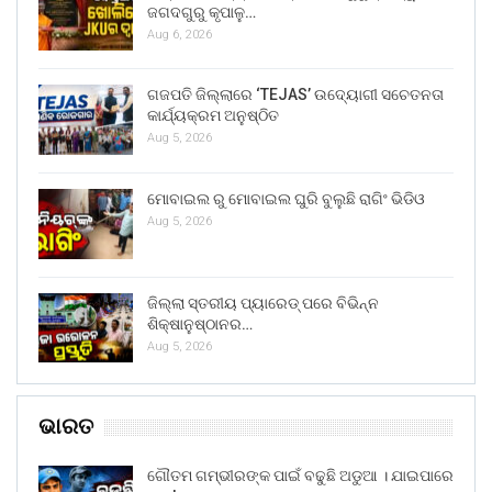
ଜଗଦଗୁରୁ କୃପାଳୁ…
Aug 6, 2026
ଗଜପତି ଜିଲ୍ଲାରେ ‘TEJAS’ ଉଦ୍ୟୋଗୀ ସଚେତନତା
କାର୍ଯ୍ୟକ୍ରମ ଅନୁଷ୍ଠିତ
Aug 5, 2026
ମୋବାଇଲ ରୁ ମୋବାଇଲ ଘୁରି ବୁଲୁଛି ରାଗିଂ ଭିଡିଓ
Aug 5, 2026
ଜିଲ୍ଲା ସ୍ତରୀୟ ପ୍ୟାରେଡ୍ ପରେ ବିଭିନ୍ନ
ଶିକ୍ଷାନୁଷ୍ଠାନର…
Aug 5, 2026
ଭାରତ
ଗୌତମ ଗମ୍ଭୀରଙ୍କ ପାଇଁ ବଢୁଛି ଅଡୁଆ । ଯାଇପାରେ