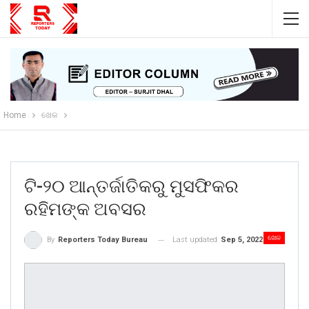
Home
ଖେଳ
ଟି-୨୦ ଆନ୍ତର୍ଜାତିକରୁ ମୁସଫିକର
ରହିମଙ୍କ ଅବସର
ଖେଳ
Last updated
Sep 5, 2022
By
Reporters Today Bureau