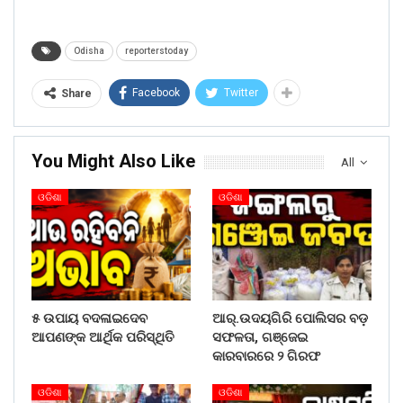
Odisha
reporterstoday
Facebook
Twitter
Share
You Might Also Like
All
ଓଡିଶା
ଓଡିଶା
୫ ଉପାୟ ବଦଳାଇଦେବ
ଆର୍.ଉଦୟଗିରି ପୋଲିସର ବଡ଼
ଆପଣଙ୍କ ଆର୍ଥିକ ପରିସ୍ଥିତି
ସଫଳତା, ଗଞ୍ଜେଇ
କାରବାରରେ ୨ ଗିରଫ
ଓଡିଶା
ଓଡିଶା