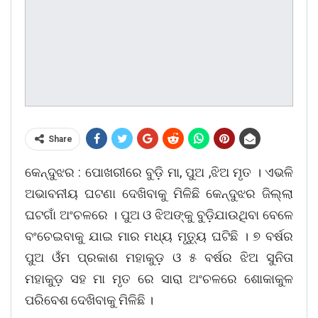
Share
କେନ୍ଦୁଝର : ପୋଖରୀରେ ବୁଡ଼ି ମା, ପୁଅ ,ଝିଅ ମୃତ । ଏଭଳି
ଅଭାବନୀୟ ଘଟଣା ଦେଖିବାକୁ ମିଳିଛି କେନ୍ଦୁଝର ଜିଲ୍ଲା
ଘଟଗାଁ ଅଂଚଳରେ । ପୁଅ ଓ ଝିଅଙ୍କୁ ବୁଡ଼ିଯାଉଥିବା ବେଳେ
ବଂଚେଇବାକୁ ଯାଇ ମାର ମଧ୍ୟ ମୃତ୍ୟୁ ଘଟିଛି । ୭ ବର୍ଷର
ପୁଅ ଓଁମ ପ୍ରକାଶ ମହାକୁଡ଼ ଓ ୫ ବର୍ଷର ଝିଅ ସୁନିତା
ମହାକୁଡ଼ ସହ ମା ମୃତ ରେ ସାରା ଅଂଚଳରେ ଶୋକାକୁଳ
ପରିବେଶ ଦେଖିବାକୁ ମିଳିଛି ।