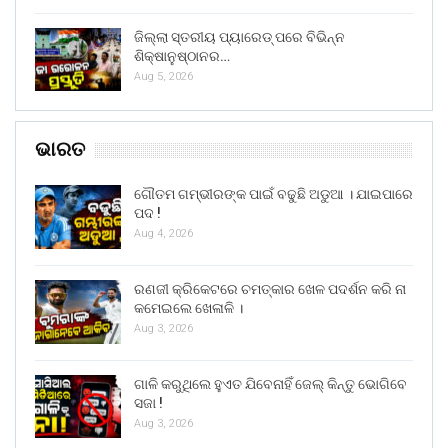
ଜିଲ୍ଲା ସ୍ତରୀୟ ପ୍ୟାରେଡ୍ ପରେ ବିଭିନ୍ନ
ଶିକ୍ଷାନୁଷ୍ଠାନର…
Aug 5, 2026
ଭାରତ
ଗୌତମ ଗମ୍ଭୀରଙ୍କ ପାଇଁ ବଢୁଛି ଅଡୁଆ । ଯାଇପାରେ
ପଦ !
Aug 4, 2026
ରଣଜୀ କ୍ରିକେଟରେ ଚମତ୍କାର ଖେଳ ପଦର୍ଶନ କରି ନା
କମେଇଲେ ଖେଳାଳି ।
Aug 3, 2026
ଗାଳି କରୁଥିଲେ ହୁଏତ ଯିବେନାହିଁ ଜେଲ୍ କିନ୍ତୁ ଭୋଗିବେ
ସଜା !
Aug 3, 2026