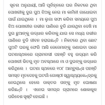
ସୂଚନା ଅନୁଯାୟୀ, ଆଜି ପୂର୍ବାହ୍ନରେ ଘର ନିକଟରେ ଥିବା
ପୋଖରୀକୁ ଦୁଇ ପୁଅ ଝିଅକୁ ନେଇ ମା କାମିନୀ ଗାଧୋଇବା
ପାଇଁ ଯାଇଥିଲେ । ମା ଲୁଗା ସଫା କରିବା ସମୟରେ ପୁଅ
ଝିଅ ପୋଖରୀର ଗଭୀର ପାଣିରେ ବୁଡି ଯାଉଥିବା ଦେଖି ମା
ଦୁଇ ଛୁଆଙ୍କୁ ଉଦ୍ଧାର କରିବାକୁ ଯାଇ ସେ ମଧ୍ୟ ଗଭୀର
ପାଣିରେ ବୁଡି ଜୀବନ ହରାଇଛନ୍ତି । ନିକଟରେ ଥିବା ଛୋଟ
ପୁଅଟି ଘରକୁ ଫେରି ଆସି ଜେଜେମାଙ୍କୁ ଜଣାଇବା ପରେ
ଘଟଣାସ୍ଥଳରେ ଗ୍ରାମବାସୀ ପହଞ୍ଚି ବହୁ ଉଦ୍ୟମ କରି
ପୋଖରୀ ଭିତରୁ ମୃତ ଅବସ୍ଥାରେ ମା ଓ ଦୁଇଙ୍କୁ ଉଦ୍ଧାର
କରିଥିଲେ । ଘଟଣା ସ୍ଥଳରେ ୧୦୮ ଆମ୍ବୁଲାନ୍ସ ପହଞ୍ଚି
ସମସ୍ତ ମୃତଦେହକୁ ଘଟଗାଁ ଗୋଷ୍ଠୀ ସ୍ୱାସ୍ଥ୍ୟକେନ୍ଦ୍ରକୁ
ନେଇଥିଲେ ହେଲେ ଡାକ୍ତର ତାଙ୍କୁ ମୃତ ଘୋଷଣା
କରିଛନ୍ତି । ଏନେଇ ସମଗ୍ର ଗ୍ରାମରେ ଶୋକାକୁଳ
ପରିବେଶ ସୃଷ୍ଟି ହୋଇଛି ।