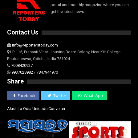
portal and monthly magazine where you can
get the latest news.
Contact Us
info@reporterstoday.com
LP-115, Prasanti Vihar, Housing Board Colony, Near Kiit College
Bhubaneswar, Odisha, India 751024
7008420927
9937028982
/
7847944970
Share
Facebook
Twitter
WhatsApp
Akruti to Odia Unicode Converter