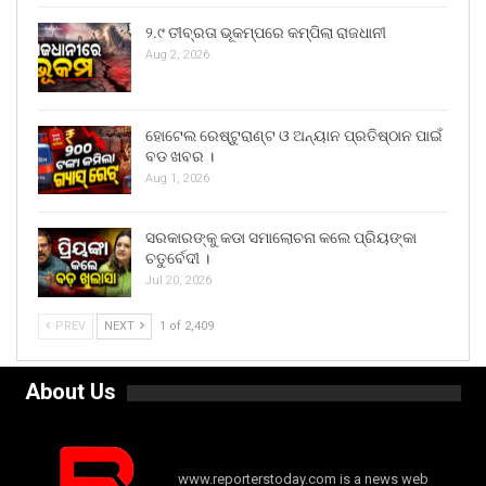
୨.୯ ତୀବ୍ରତା ଭୂକମ୍ପରେ କମ୍ପିଲା ରାଜଧାନୀ
Aug 2, 2026
ହୋଟେଲ ରେଷ୍ଟୁରାଣ୍ଟ ଓ ଅନ୍ୟାନ ପ୍ରତିଷ୍ଠାନ ପାଇଁ
ବଡ ଖବର ।
Aug 1, 2026
ସରକାରଙ୍କୁ କଡା ସମାଲୋଚନା କଲେ ପ୍ରିୟଙ୍କା
ଚତୁର୍ବେଦୀ ।
Jul 20, 2026
PREV
NEXT
1 of 2,409
About Us
www.reporterstoday.com is a news web