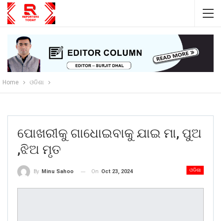
Home
ଓଡିଶା
ପୋଖରୀକୁ ଗାଧୋଇବାକୁ ଯାଇ ମା, ପୁଅ
,ଝିଅ ମୃତ
ଓଡିଶା
On
Oct 23, 2024
By
Minu Sahoo