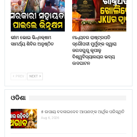
ଭୀମ ଭୋଇ ଭିନ୍ନକ୍ଷମ
ମାନ୍ୟବର ରାଷ୍ଟ୍ରପତି
ସାମର୍ଥ୍ୟ ଶିବିର ଅନୁଷ୍ଠିତ
ଦ୍ରୌପଦୀ ମୁର୍ମୁଙ୍କ ଦ୍ୱାରା
ଜଗଦଗୁରୁ କୃପାଳୁ
ବିଶ୍ୱବିଦ୍ୟାଳୟର ଭବ୍ୟ
ଉଦଘାଟନ
PREV
NEXT
ଓଡିଶା
୫ ଉପାୟ ବଦଳାଇଦେବ ଆପଣଙ୍କ ଆର୍ଥିକ ପରିସ୍ଥିତି
Aug 6, 2026