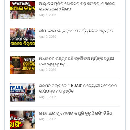
ଆର୍.ଉଦୟଗିରି ପୋଲିସର ବଡ଼ ସଫଳତା, ଗଞ୍ଜେଇ
କାରବାରରେ ୨ ଗିରଫ
Aug 6, 2026
ଭୀମ ଭୋଇ ଭିନ୍ନକ୍ଷମ ସାମର୍ଥ୍ୟ ଶିବିର ଅନୁଷ୍ଠିତ
Aug 6, 2026
ମାନ୍ୟବର ରାଷ୍ଟ୍ରପତି ଦ୍ରୌପଦୀ ମୁର୍ମୁଙ୍କ ଦ୍ୱାରା
ଜଗଦଗୁରୁ କୃପାଳୁ…
Aug 6, 2026
ଗଜପତି ଜିଲ୍ଲାରେ ‘TEJAS’ ଉଦ୍ୟୋଗୀ ସଚେତନତା
କାର୍ଯ୍ୟକ୍ରମ ଅନୁଷ୍ଠିତ
Aug 5, 2026
ମୋବାଇଲ ରୁ ମୋବାଇଲ ଘୁରି ବୁଲୁଛି ରାଗିଂ ଭିଡିଓ
Aug 5, 2026