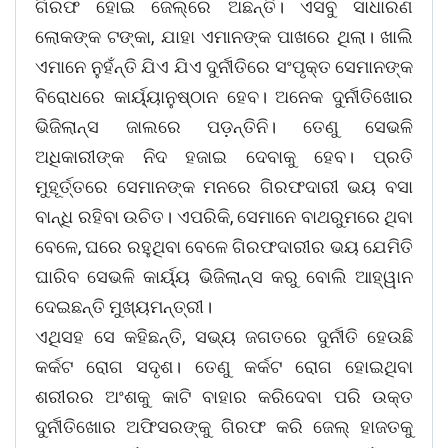
ଗିରଫ ହୋଇ ଜେଲ୍ରେ ଅଛନ୍ତି। ଏସବୁ ସାଧାରଣ
ଲୋକଙ୍କ ଟଙ୍କା, ଯାହା ଏମାନଙ୍କ ପାଖରେ ଥିଲା। ଖାଲି
ଏମାନେ ନୁହଁନ୍ତି ଯିଏ ଯିଏ ଦୁର୍ନୀତିରେ ସଂପୃକ୍ତ ସେମାନଙ୍କ
ବିରୋଧରେ କାର୍ୟ୍ୟାନୁଷ୍ଠାନ ହେବ। ଅନେକ ଦୁର୍ନୀତିଖୋର
ଭିଜିଲାନ୍ସ ଜାଲରେ ପଡ଼ନ୍ତିନି। ତେଣୁ ସେଭଳି
ଅଧିକାରୀଙ୍କ ନିଦ ହଜାଇ ଦେବାକୁ ହେବ। ପ୍ରତି
ମୁହୂର୍ତ୍ତରେ ସେମାନଙ୍କ ମନରେ ଗିରଫଦାରୀ ଭୟ ବସା
ବାନ୍ଧି ରହିବା ଉଚିତ। ଏପରିକି, ସେମାନେ ବାଥରୁମରେ ଥିବା
ବେଳେ, ଘରେ ରହୁଥିବା ବେଳେ ଗିରଫଦାରୀର ଭୟ ଯେମିତି
ଘାରିବ ସେଭଳି କାର୍ୟ୍ୟ ଭିଜିଲାନ୍ସ କରୁ ବୋଲି ଆହ୍ୱାନ
ଦେଇଛନ୍ତି ମୁଖ୍ୟମନ୍ତ୍ରୀ।
ଏଥିସହ ସେ କହିଛନ୍ତି, ସଭ୍ୟ ଜଗତରେ ଦୁର୍ନୀତି ହେଉଛି
କର୍କଟ ରୋଗ ସଦୃଶ। ତେଣୁ କର୍କଟ ରୋଗ ହୋଇଥିବା
ଶରୀରର ଅଂଶକୁ କାଟି ବାହାର କରିଦେବା ପରି ଉକ୍ତ
ଦୁର୍ନୀତିଖୋର ଅଫିସରଙ୍କୁ ଗିରଫ କରି ଜେଲ୍ ହାଜତକୁ