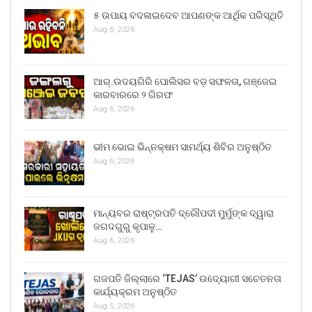
୫ ଉପାୟ ବଦଳାଇଦେବ ଆପଣଙ୍କ ଆର୍ଥିକ ପରିସ୍ଥିତି
Aug 6, 2026
ଆର୍.ଉଦୟଗିରି ପୋଲିସର ବଡ଼ ସଫଳତା, ଗଞ୍ଜେଇ
କାରବାରରେ ୨ ଗିରଫ
Aug 6, 2026
ଭୀମ ଭୋଇ ଭିନ୍ନକ୍ଷମ ସାମର୍ଥ୍ୟ ଶିବିର ଅନୁଷ୍ଠିତ
Aug 6, 2026
ମାନ୍ୟବର ରାଷ୍ଟ୍ରପତି ଦ୍ରୌପଦୀ ମୁର୍ମୁଙ୍କ ଦ୍ୱାରା
ଜଗଦଗୁରୁ କୃପାଳୁ…
Aug 6, 2026
ଗଜପତି ଜିଲ୍ଲାରେ ‘TEJAS’ ଉଦ୍ୟୋଗୀ ସଚେତନତା
କାର୍ଯ୍ୟକ୍ରମ ଅନୁଷ୍ଠିତ
Aug 5, 2026