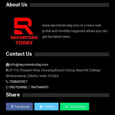
About Us
www.reporterstoday.com is a news web
portal and monthly magazine where you can
get the latest news.
Contact Us
info@reporterstoday.com
LP-115, Prasanti Vihar, Housing Board Colony, Near Kiit College
Bhubaneswar, Odisha, India 751024
7008420927
9937028982
/
7847944970
Share
Facebook
Twitter
WhatsApp