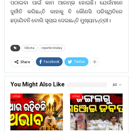
ପଠାଇବା ପାଇଁ କାମ ଆରମ୍ଭ ହୋଇଛି। ଯେଉଁମାନେ
ଦୁର୍ନୀତି କରିଛନ୍ତି କାହାକୁ ବି କୌଣସି ପରିସ୍ଥିତିରେ
ଛଡ଼ାଯିବନି ବୋଲି ସୂଚାଇ ଦେଇଛନ୍ତି ମୁଖ୍ୟମନ୍ତ୍ରୀ।
Odisha
reporterstoday
Facebook
Twitter
Share
You Might Also Like
All
ଓଡିଶା
ଓଡିଶା