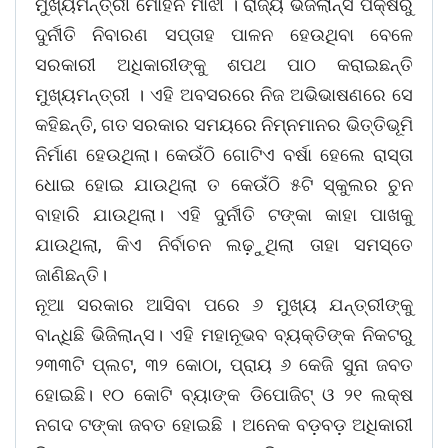
ମୁଖ୍ୟମନ୍ତ୍ରୀ ମୋହନ ମାଝୀ । ରାଜ୍ୟ ଭିଜିଲାନ୍ସ ପକ୍ଷରୁ
ଦୁର୍ନୀତି ନିବାରଣ ସପ୍ତାହ ପାଳନ ହେଉଥିବା ବେଳେ
ସରକାରୀ ଅଧିକାରୀଙ୍କୁ ଶପଥ ପାଠ କରାଇଛନ୍ତି
ମୁଖ୍ୟମନ୍ତ୍ରୀ । ଏହି ଅବସରରେ ନିଜ ଅଭିଭାଷଣରେ ସେ
କହିଛନ୍ତି, ଗତ ସରକାର ସମୟରେ ନିମ୍ନମାନର ଭିତ୍ତିଭୂମି
ନିର୍ମାଣ ହେଉଥିଲା। କେଉଁଠି ଗୋଟିଏ ବର୍ଷା ହେଲେ ରାସ୍ତା
ଧୋଇ ହୋଇ ଯାଉଥିଲା ତ କେଉଁଠି ୫ଟି ସ୍କୁଲର ଚୁନ
ବାହାରି ଯାଉଥିଲା। ଏହି ଦୁର୍ନୀତି ଟଙ୍କା କାହା ପାଖକୁ
ଯାଉଥିଲା, କିଏ ନିର୍ବାଚନ ଲଢ଼ୁଥିଲା ତାହା ସମସ୍ତେ
ଜାଣିଛନ୍ତି।
ନୂଆ ସରକାର ଆସିବା ପରେ ୬ ମୁଖ୍ୟ ଯନ୍ତ୍ରୀଙ୍କୁ
ବାନ୍ଧିଛି ଭିଜିଲାନ୍ସ। ଏହି ମହାନୂଭବ ବ୍ୟକ୍ତିଙ୍କ ନିକଟରୁ
୨୩୩ଟି ପ୍ଲଟ, ୩୨ କୋଠା, ପ୍ରାୟ ୬ କେଜି ସୁନା ଜବତ
ହୋଇଛି। ୧୦ କୋଟି ବ୍ୟାଙ୍କ ଡିପୋଜିଟ୍ ଓ ୨୧ ଲକ୍ଷ
ନଗଦ ଟଙ୍କା ଜବତ ହୋଇଛି । ଅନେକ ବଡ଼ବଡ଼ ଅଧିକାରୀ