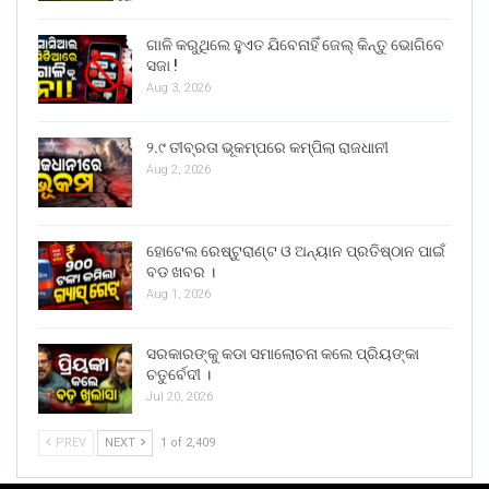
ଗାଳି କରୁଥିଲେ ହୁଏତ ଯିବେନାହିଁ ଜେଲ୍ କିନ୍ତୁ ଭୋଗିବେ
ସଜା !
Aug 3, 2026
୨.୯ ତୀବ୍ରତା ଭୂକମ୍ପରେ କମ୍ପିଲା ରାଜଧାନୀ
Aug 2, 2026
ହୋଟେଲ ରେଷ୍ଟୁରାଣ୍ଟ ଓ ଅନ୍ୟାନ ପ୍ରତିଷ୍ଠାନ ପାଇଁ
ବଡ ଖବର ।
Aug 1, 2026
ସରକାରଙ୍କୁ କଡା ସମାଲୋଚନା କଲେ ପ୍ରିୟଙ୍କା
ଚତୁର୍ବେଦୀ ।
Jul 20, 2026
PREV
NEXT
1 of 2,409