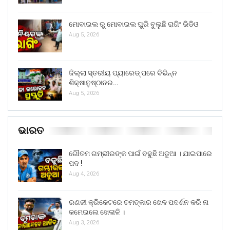
ମୋବାଇଲ ରୁ ମୋବାଇଲ ଘୁରି ବୁଲୁଛି ରାଗିଂ ଭିଡିଓ
Aug 5, 2026
ଜିଲ୍ଲା ସ୍ତରୀୟ ପ୍ୟାରେଡ୍ ପରେ ବିଭିନ୍ନ
ଶିକ୍ଷାନୁଷ୍ଠାନର…
Aug 5, 2026
ଭାରତ
ଗୌତମ ଗମ୍ଭୀରଙ୍କ ପାଇଁ ବଢୁଛି ଅଡୁଆ । ଯାଇପାରେ
ପଦ !
Aug 4, 2026
ରଣଜୀ କ୍ରିକେଟରେ ଚମତ୍କାର ଖେଳ ପଦର୍ଶନ କରି ନା
କମେଇଲେ ଖେଳାଳି ।
Aug 3, 2026