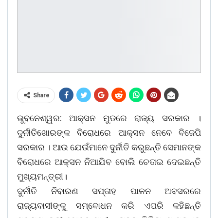
Share
ଭୁବନେଶ୍ୱର: ଆକ୍ସନ ମୁଡରେ ରାଜ୍ୟ ସରକାର ।
ଦୁର୍ନୀତିଖୋରଙ୍କ ବିରୋଧରେ ଆକ୍ସନ ନେବେ ବିଜେପି
ସରକାର । ଆଉ ଯେଉଁମାନେ ଦୁର୍ନୀତି କରୁଛନ୍ତି ସେମାନଙ୍କ
ବିରୋଧରେ ଆକ୍ସନ ନିଆଯିବ ବୋଲି ଚେତାଇ ଦେଇଛନ୍ତି
ମୁଖ୍ୟମନ୍ତ୍ରୀ।
ଦୁର୍ନୀତି ନିବାରଣ ସପ୍ତାହ ପାଳନ ଅବସରରେ
ରାଜ୍ୟବାସୀଙ୍କୁ ସମ୍ବୋଧନ କରି ଏପରି କହିଛନ୍ତି