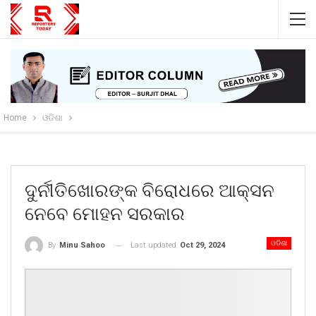
Home
ଓଡିଶା
ଦୁର୍ନୀତିଖୋରଙ୍କ ବିରୋଧରେ ଆକ୍ସନ
ନେବେ ମୋହନ ସରକାର
ଓଡିଶା
Last updated
Oct 29, 2024
By
Minu Sahoo