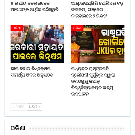
୫ ଉପାୟ ବଦଳାଇଦେବ
ଆର୍.ଉଦୟଗିରି ପୋଲିସର ବଡ଼
ଆପଣଙ୍କ ଆର୍ଥିକ ପରିସ୍ଥିତି
ସଫଳତା, ଗଞ୍ଜେଇ
କାରବାରରେ ୨ ଗିରଫ
ଓଡିଶା
ଓଡିଶା
ଭୀମ ଭୋଇ ଭିନ୍ନକ୍ଷମ
ମାନ୍ୟବର ରାଷ୍ଟ୍ରପତି
ସାମର୍ଥ୍ୟ ଶିବିର ଅନୁଷ୍ଠିତ
ଦ୍ରୌପଦୀ ମୁର୍ମୁଙ୍କ ଦ୍ୱାରା
ଜଗଦଗୁରୁ କୃପାଳୁ
ବିଶ୍ୱବିଦ୍ୟାଳୟର ଭବ୍ୟ
ଉଦଘାଟନ
PREV
NEXT
ଓଡିଶା