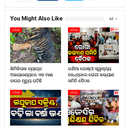
You Might Also Like
All
ଓଡିଶା
ଓଡିଶା
ଶିମିଳିପାଳ ବ୍ୟାଘ୍ର
ଗଣିଆ ଗୋଷ୍ଠୀ ସ୍ୱାସ୍ଥ୍ୟ
ଅଭୟାରଣ୍ୟରେ ଏକ ମାଈ
କେନ୍ଦ୍ରରେ ରୋଗୀ କଲ୍ୟାଣ
ବାଘର ମୃତ୍ୟୁ ଘଟିଛି
ସମିତି ବୈଠକ
ଓଡିଶା
ଓଡିଶା