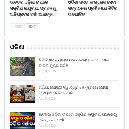
ଉତ୍ତର ଓଡ଼ିଶା ଉପରେ
ଓଡିଶା ଜନତା କଂଗ୍ରେସ ସେବା
ସକ୍ରିୟ ଲଘୁଚାପ, ପ୍ରବଳରୁ
ସଙ୍ଗଠନର ପ୍ରଶିକ୍ଷଣ ଶିବିର
ଅତିପ୍ରବଳ ବର୍ଷା ଆଶଙ୍କା
ଉଦଘାଟିତ
PREV
NEXT
ଓଡିଶା
ଶିମିଳିପାଳ ବ୍ୟାଘ୍ର ଅଭୟାରଣ୍ୟରେ ଏକ ମାଈ
ବାଘର ମୃତ୍ୟୁ ଘଟିଛି
Aug 8, 2026
ଗଣିଆ ଗୋଷ୍ଠୀ ସ୍ୱାସ୍ଥ୍ୟ କେନ୍ଦ୍ରରେ ରୋଗୀ
କଲ୍ୟାଣ ସମିତି ବୈଠକ
Aug 8, 2026
ଉତ୍ତର ଓଡ଼ିଶା ଉପରେ ସକ୍ରିୟ ଲଘୁଚାପ, ପ୍ରବଳରୁ
ଅତିପ୍ରବଳ ବର୍ଷା…
Aug 8, 2026