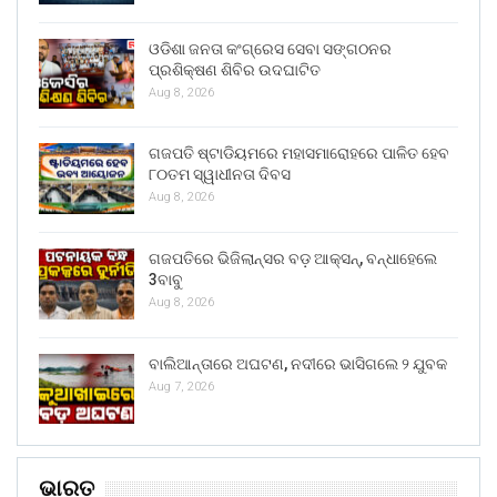
ଓଡିଶା ଜନତା କଂଗ୍ରେସ ସେବା ସଙ୍ଗଠନର
ପ୍ରଶିକ୍ଷଣ ଶିବିର ଉଦଘାଟିତ
Aug 8, 2026
ଗଜପତି ଷ୍ଟାଡିୟମରେ ମହାସମାରୋହରେ ପାଳିତ ହେବ
୮୦ତମ ସ୍ୱାଧୀନତା ଦିବସ
Aug 8, 2026
ଗଜପତିରେ ଭିଜିଲାନ୍ସର ବଡ଼ ଆକ୍ସନ୍, ବନ୍ଧାହେଲେ
3ବାବୁ
Aug 8, 2026
ବାଲିଆନ୍ତାରେ ଅଘଟଣ, ନଦୀରେ ଭାସିଗଲେ ୨ ଯୁବକ
Aug 7, 2026
ଭାରତ