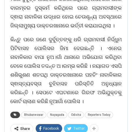
ବାରମ୍ବର ଦୁସ୍କର୍ମ କରିଥିଲେ ପରେ ଗ୍ରାମବାସୀଙ୍କ
ଦ୍ଵାରା ନାବାଳିକା ଉଦ୍ଧାର ହୋଇ ଚେତାଶୂନ୍ୟ ଅବସ୍ଥାରେ
ଜିଲ୍ଲାମୁଖ୍ୟ ଡାକ୍ତରଖାନାରେ ଭର୍ତ୍ତୀ କରାଯାଇଥିଲା ।
କିନ୍ତୁ ପରେ ଜଣେ ଦୁର୍ବୁତ୍ତଙ୍କୁ ଧରି ଗ୍ରାମବାସୀ ନିର୍ଦ୍ଧୁମ
ପିଟିବାସହ ପୋଲିସର ଜିମା ଦେଇଛନ୍ତି । ଏନେଇ
ନାବାଳିକାର ବାପା ନୁଅ।ଗାଁ ଥାନାରେ ଅଭିଯୋଗ କରିଥିବା
ବେଳେ ପୋଲିସ ତଦନ୍ତ ଅ।ରମ୍ଭ କରିଛି । ନୟାଗଡ ଏସପି
ଶଶିଭୁଶଣ ଶତପଥି ଡାକ୍ତରଖାନାରେ ପହଚିଂ ନାବାଳିକାର
ସ୍ଵାସ୍ତ୍ୟବସ୍ତା ବୁଝିବାସହ ପରିସ୍ତିତି ଅନୁଧ୍ୟାନ
କରିଛନ୍ତି । ସେପଟେ ଏଘଟଣାରେ ଗିରଫ ଅଭିଯୁକ୍ତକୁ
କୋର୍ଟ ଚାଲାଣ କରିଛି ନୂଆଗାଁ ପୋଲିସ ।
Bhubaneswar
Nayagada
Odisha
Reporters Today
Facebook
Twitter
Share