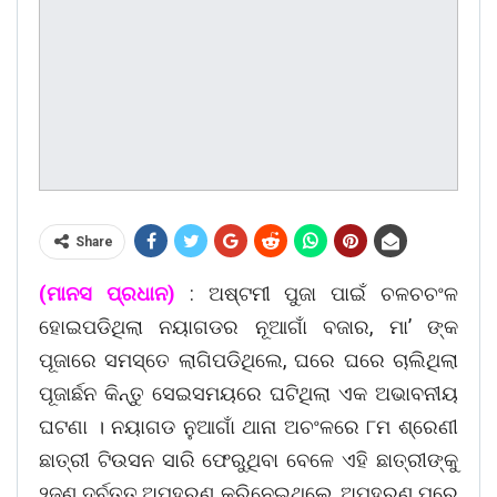
Share
(ମାନସ ପ୍ରଧାନ)
: ଅଷ୍ଟମୀ ପୁଜା ପାଇଁ ଚଳଚଚଂଳ
ହୋଇପଡିଥିଲା ନୟାଗଡର ନୂଆଗାଁ ବଜାର, ମା’ ଙ୍କ
ପୂଜାରେ ସମସ୍ତେ ଲାଗିପଡିଥିଲେ, ଘରେ ଘରେ ଚାଲିଥିଲା
ପୂଜାର୍ଛନ କିନ୍ତୁ ସେଇସମୟରେ ଘଟିଥିଲା ଏକ ଅଭାବନୀୟ
ଘଟଣା । ନୟାଗଡ ନୁଆଗାଁ ଥାନା ଅଚଂଳରେ ୮ମ ଶ୍ରେଣୀ
ଛାତ୍ରୀ ଟିଉସନ ସାରି ଫେରୁଥିବା ବେଳେ ଏହି ଛାତ୍ରୀଙ୍କୁ
୨ଜଣ ଦୁର୍ବୁତ୍ତ ଅପହରଣ କରିନେଇଥିଲେ, ଅପହରଣ ପରେ