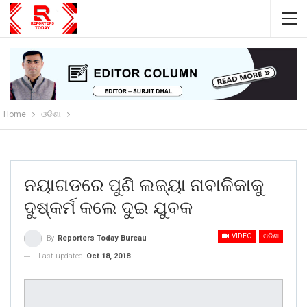
Home
ଓଡିଶା
ନୟାଗଡରେ ପୁଣି ଲଜ୍ୟା ନାବାଳିକାକୁ
ଦୁଷ୍କର୍ମ କଲେ ଦୁଇ ଯୁବକ
VIDEO
ଓଡିଶା
By
Reporters Today Bureau
Last updated
Oct 18, 2018