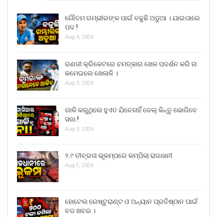
ଗୌତମ ଗମ୍ଭୀରଙ୍କ ପାଇଁ ବଢୁଛି ଅଡୁଆ । ଯାଇପାରେ
ପଦ !
Aug 4, 2026
ରଣଜୀ କ୍ରିକେଟରେ ଚମତ୍କାର ଖେଳ ପଦର୍ଶନ କରି ନା
କମେଇଲେ ଖେଳାଳି ।
Aug 3, 2026
ଗାଳି କରୁଥିଲେ ହୁଏତ ଯିବେନାହିଁ ଜେଲ୍ କିନ୍ତୁ ଭୋଗିବେ
ସଜା !
Aug 3, 2026
୨.୯ ତୀବ୍ରତା ଭୂକମ୍ପରେ କମ୍ପିଲା ରାଜଧାନୀ
Aug 2, 2026
ହୋଟେଲ ରେଷ୍ଟୁରାଣ୍ଟ ଓ ଅନ୍ୟାନ ପ୍ରତିଷ୍ଠାନ ପାଇଁ
ବଡ ଖବର ।