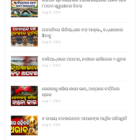
ଗଜପତି ଷ୍ଟାଡିୟମରେ ମହାସମାରୋହରେ ପାଳିତ ହେବ
୮୦ତମ ସ୍ୱାଧୀନତା ଦିବସ
Aug 8, 2026
ଗଜପତିରେ ଭିଜିଲାନ୍ସର ବଡ଼ ଆକ୍ସନ୍, ବନ୍ଧାହେଲେ
3ବାବୁ
Aug 8, 2026
ବାଲିଆନ୍ତାରେ ଅଘଟଣ, ନଦୀରେ ଭାସିଗଲେ ୨ ଯୁବକ
Aug 7, 2026
କେନାଲକୁ ଖସିଲା ନାନୋ କାର, ଅଳ୍ପକେ ବର୍ତ୍ତିଲେ
ଚାଳକ
Aug 7, 2026
୫ ଉପାୟ ବଦଳାଇଦେବ ଆପଣଙ୍କ ଆର୍ଥିକ ପରିସ୍ଥିତି
Aug 6, 2026