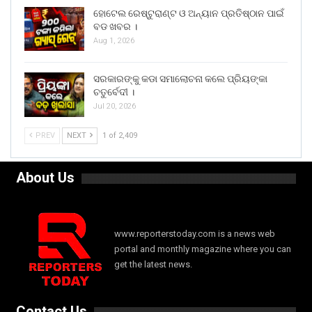
ହୋଟେଲ ରେଷ୍ଟୁରାଣ୍ଟ ଓ ଅନ୍ୟାନ ପ୍ରତିଷ୍ଠାନ ପାଇଁ
ବଡ ଖବର ।
Aug 1, 2026
ସରକାରଙ୍କୁ କଡା ସମାଲୋଚନା କଲେ ପ୍ରିୟଙ୍କା
ଚତୁର୍ବେଦୀ ।
Jul 20, 2026
PREV
NEXT
1 of 2,409
About Us
www.reporterstoday.com is a news web
portal and monthly magazine where you can
get the latest news.
Contact Us