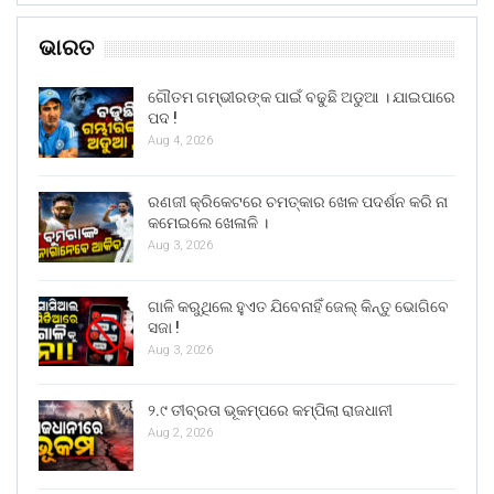
ଭାରତ
ଗୌତମ ଗମ୍ଭୀରଙ୍କ ପାଇଁ ବଢୁଛି ଅଡୁଆ । ଯାଇପାରେ
ପଦ !
Aug 4, 2026
ରଣଜୀ କ୍ରିକେଟରେ ଚମତ୍କାର ଖେଳ ପଦର୍ଶନ କରି ନା
କମେଇଲେ ଖେଳାଳି ।
Aug 3, 2026
ଗାଳି କରୁଥିଲେ ହୁଏତ ଯିବେନାହିଁ ଜେଲ୍ କିନ୍ତୁ ଭୋଗିବେ
ସଜା !
Aug 3, 2026
୨.୯ ତୀବ୍ରତା ଭୂକମ୍ପରେ କମ୍ପିଲା ରାଜଧାନୀ
Aug 2, 2026