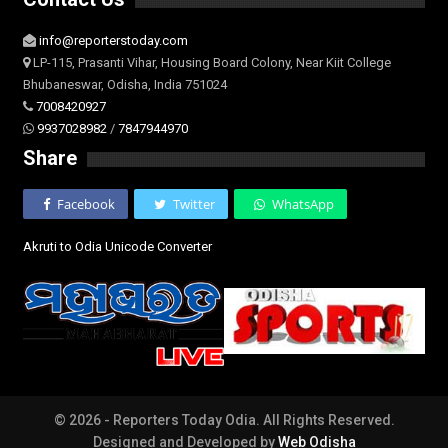
info@reporterstoday.com
LP-115, Prasanti Vihar, Housing Board Colony, Near Kiit College
Bhubaneswar, Odisha, India 751024
7008420927
9937028982
/
7847944970
Share
Facebook
Twitter
WhatsApp
Akruti to Odia Unicode Converter
© 2026 - Reporters Today Odia. All Rights Reserved.
Designed and Developed by
Web Odisha