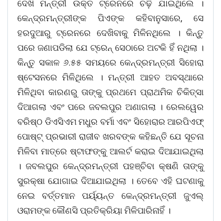
ଦେଖି ମନ୍ତ୍ରୀ ଉକ୍ତ ଟ୍ରେନରେ ଚଢ଼ି ଯାଇଥିଲେ ।
କେନ୍ଦ୍ରମନ୍ତ୍ରୀଙ୍କ ପିଏଙ୍କ କହିବାନୁସାରେ, ସେ
ହରଦୁଆରୁ ଟ୍ରେନରେ ଦେଖିବାକୁ ମିଳିନଥିଲେ । କିନ୍ତୁ
ପରେ ଜଣାପଡିଲା ଯେ ଟ୍ରେନ୍ ସେଠାରେ ଅଟକି ହିଁ ନଥିଲା ।
କିନ୍ତୁ ସକାଳ ୬.୫୫ ସମୟରେ କେନ୍ଦ୍ରମନ୍ତ୍ରୀ ସିହୋରା
ଷ୍ଟେସନରେ ମିଳିଥିଲେ । ମନ୍ତ୍ରୀ ଆହତ ଅବସ୍ଥାରେ
ମିଳିଥିବା କାରଣରୁ ତାଙ୍କୁ ପ୍ରଥମେ ପ୍ରାଥମିକ ଚିକିତ୍ସା
ଦିଆଗଲା ଏବଂ ପରେ ଜବଲପୁର ଅଣାଗଲା । ରେଲୱେର
ବରିଷ୍ଠ ଡିଏସିଏମ ମଧୁର ବର୍ମା ଏବଂ ସିହୋରାର ଆରପିଏଫ୍
ପୋଷ୍ଟ୍ ପ୍ରଭାରୀ ରାଜୀବ ଖରବଙ୍କ କହିଛନ୍ତି ଯେ ସୂଚନା
ମିଳିବା ମାତ୍ରେ ଷ୍ଟାଫଙ୍କୁ ଆଲର୍ଟ କରାଇ ଦିଆଯାଇଥିଲା
। ଜବଲପୁର କେନ୍ଦ୍ରମନ୍ତ୍ରୀ ପହଞ୍ଚିବା କ୍ଷଣି ତାଙ୍କୁ
ସୁରକ୍ଷା ଯୋଗାଇ ଦିଆଯାଇଥିଲା । ତେବେ ଏହି ଘଟଣାକୁ
ନେଇ ବର୍ତ୍ତମାନ ପର୍ୟ୍ୟନ୍ତ କେନ୍ଦ୍ରମନ୍ତ୍ରୀ ଜୁଏଲ୍
ଓରାମଙ୍କ କୌଣସି ପ୍ରତିକ୍ରିୟା ମିଳିପାରିନାହିଁ ।