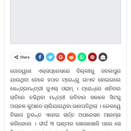
Share
ଗୋଡୱାନା ଏକ୍ସପ୍ରେସରେ ଦିଲ୍ଲୀରୁ ଜବଲପୁର
ଯାଉଥିବା ବେଳେ ହଠାତ ଟ୍ରେନ୍ରୁ ଗାଏବ ହୋଇଗଲେ
କେନ୍ଦ୍ରମନ୍ତ୍ରୀ ଜୁଏଲ୍ ଓରାମ୍ । ଟ୍ରେନ୍ରେ ଶନିବାର
ରାତିରେ ଚଢିଥିବା ମନ୍ତ୍ରୀ ରବିବାର ସକାଳେ ସିଟରୁ
ଅଚାନକ କୁଆଡେ ଚାଲିଯାଇଥିବା ଜଣାପଡିଥିଲା । ରେଲୱେ
ବିଭାଗ ତୁରନ୍ତ ଏନେଇ ସର୍ଚ୍ଚ ଅପରେସନ ଆରମ୍ଭ
କରିଦେଲେ । ଦୀର୍ଘ ୩ ଘଣ୍ଟାର ଖୋଜାଖୋଜି ପରେ ସେ