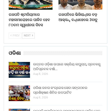
ଗଜପତି ଷ୍ଟାଡିୟମରେ
ଗଜପତିରେ ଭିଜିଲାନ୍ସର ବଡ଼
ମହାସମାରୋହରେ ପାଳିତ ହେବ
ଆକ୍ସନ୍, ବନ୍ଧାହେଲେ 3ବାବୁ
୮୦ତମ ସ୍ୱାଧୀନତା ଦିବସ
PREV
NEXT
ଓଡିଶା
ଉତ୍ତର ଓଡ଼ିଶା ଉପରେ ସକ୍ରିୟ ଲଘୁଚାପ, ପ୍ରବଳରୁ
ଅତିପ୍ରବଳ ବର୍ଷା…
Aug 8, 2026
ଓଡିଶା ଜନତା କଂଗ୍ରେସ ସେବା ସଙ୍ଗଠନର
ପ୍ରଶିକ୍ଷଣ ଶିବିର ଉଦଘାଟିତ
Aug 8, 2026