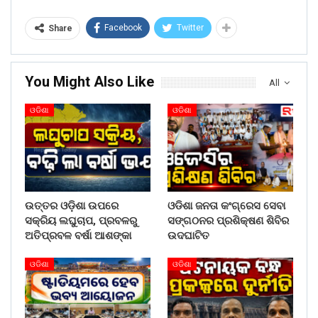
Facebook
Twitter
Share
You Might Also Like
All
ଓଡିଶା
ଓଡିଶା
ଉତ୍ତର ଓଡ଼ିଶା ଉପରେ
ଓଡିଶା ଜନତା କଂଗ୍ରେସ ସେବା
ସକ୍ରିୟ ଲଘୁଚାପ, ପ୍ରବଳରୁ
ସଙ୍ଗଠନର ପ୍ରଶିକ୍ଷଣ ଶିବିର
ଅତିପ୍ରବଳ ବର୍ଷା ଆଶଙ୍କା
ଉଦଘାଟିତ
ଓଡିଶା
ଓଡିଶା