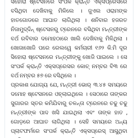
ସିହୋରା ଷ୍ଟେସନରେ ସଂପର୍କ କ୍ରାନ୍ତି ଏକ୍ସପ୍ରେସରେ
ବସିଥିବା ଦେଖିବାକୁ ମିଳିଲେ । ଜୁଏଲ ଓରାମଙ୍କ
ହାତଗୋଡରେ ଆଘାତ ଲାଗିଥିଲା । ଶନିବାର ହଜରତ
ନିଜାମୁଦ୍ଦିନ୍ ଷ୍ଟେସନରୁ ଟ୍ରେନରେ ବସିଥିବା ମନ୍ତ୍ରୀଙ୍କ
ବର୍ଥ ରବିବାର ଦମୋହଠାରେ ଖାଲି ଦେଖିବାକୁ ମିଳିଥିଲା ।
ଖୋଜାଖୋଜି ପରେ ରେଲୱେ କର୍ମଚାରୀ ୧୬୨ କି.ମି ଦୂର
ସିହୋରା ଷ୍ଟେସନରେ ମନ୍ତ୍ରୀଙ୍କୁ ଖୋଜି ପାଇଲେ । ସେ
ସଂପର୍କ କ୍ରାନ୍ତି ଏକ୍ସପ୍ରେସର କୋଚ୍ ନମ୍ବର ବି୩ ରେ
ବର୍ଥ ନମ୍ବର ୫୭ ରେ ବସିଥିଲେ ।
ପ୍ରକାଶ ଯୋଗ୍ୟ ଯେ, ମନ୍ତ୍ରୀ ଭୋର୍ ୩.୪୫ ସମୟରେ
ଦମୋହ ଷ୍ଟେସନରେ ଓହ୍ଲାଇଥିଲେ । ସେଠାରେ ତାଙ୍କର
ସୁଗାରର ସ୍ତର କମିଯିବାରୁ ଚଳନ୍ତା ଟ୍ରେନରେ ଚଢୁ ଚଢୁ
ମନ୍ତ୍ରୀଙ୍କ ପାଦ ଖସି ଯାଇଥିଲା ଏବଂ ତାଙ୍କ ହାତ ,
ଗୋଡ଼ରେ ଆଘାତ ଲାଗିଥିଲା । ସେହି ସମୟରେ ଅନ୍ୟ
ପ୍ଲାଟଫର୍ମରେ ସଂପର୍କ କ୍ରାନ୍ତି ଏକ୍ସପ୍ରେସ୍ ଆସୁଥିବା