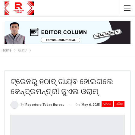
Home
ଭାରତ
ଟ୍ରେନରୁ ହଠାତ୍ ଗାୟବ ହୋଇଗଲେ
କେନ୍ଦ୍ରମନ୍ତ୍ରୀ ଜୁଏଲ ଓରାମ୍
ଭାରତ
ଓଡିଶା
On
May 6, 2025
By
Reporters Today Bureau