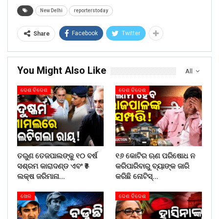
New Delhi
reporterstoday
Facebook
Twitter
Share
You Might Also Like
All
ଦେଶ ବିଦେଶ
ଦେଶ ବିଦେଶ
ତରୁଣ ତେଜପାଲଙ୍କୁ ୧୦ ବର୍ଷ
୧୬ କୋଟିର ଋଣ ପରିଷୋଧ ନ
ସଶ୍ରମ କାରାଦଣ୍ଡ ଏବଂ ₹୫
କରିପାରିବାରୁ ବ୍ୟାଙ୍କ ଜାରି
ଲକ୍ଷ ଜରିମାନା…
କରିଛି ନୋଟିସ୍…
ଖେଳ
ଦେଶ ବିଦେଶ