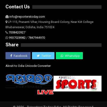
Contact Us
info@reporterstoday.com
LP-115, Prasanti Vihar, Housing Board Colony, Near Kiit College
Bhubaneswar, Odisha, India 751024
7008420927
9937028982
/
7847944970
Share
Facebook
Twitter
WhatsApp
Akruti to Odia Unicode Converter