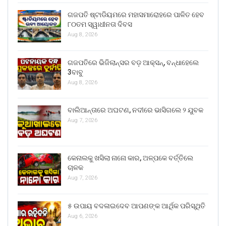
ଗଜପତି ଷ୍ଟାଡିୟମରେ ମହାସମାରୋହରେ ପାଳିତ ହେବ
୮୦ତମ ସ୍ୱାଧୀନତା ଦିବସ
Aug 8, 2026
ଗଜପତିରେ ଭିଜିଲାନ୍ସର ବଡ଼ ଆକ୍ସନ୍, ବନ୍ଧାହେଲେ
3ବାବୁ
Aug 8, 2026
ବାଲିଆନ୍ତାରେ ଅଘଟଣ, ନଦୀରେ ଭାସିଗଲେ ୨ ଯୁବକ
Aug 7, 2026
କେନାଲକୁ ଖସିଲା ନାନୋ କାର, ଅଳ୍ପକେ ବର୍ତ୍ତିଲେ
ଚାଳକ
Aug 7, 2026
୫ ଉପାୟ ବଦଳାଇଦେବ ଆପଣଙ୍କ ଆର୍ଥିକ ପରିସ୍ଥିତି
Aug 6, 2026