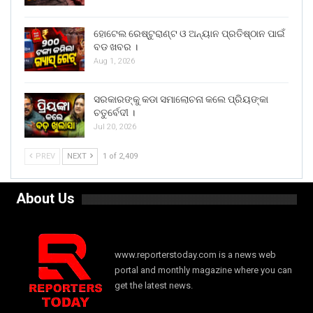
ହୋଟେଲ ରେଷ୍ଟୁରାଣ୍ଟ ଓ ଅନ୍ୟାନ ପ୍ରତିଷ୍ଠାନ ପାଇଁ
ବଡ ଖବର ।
Aug 1, 2026
ସରକାରଙ୍କୁ କଡା ସମାଲୋଚନା କଲେ ପ୍ରିୟଙ୍କା
ଚତୁର୍ବେଦୀ ।
Jul 20, 2026
PREV
NEXT
1 of 2,409
About Us
www.reporterstoday.com is a news web
portal and monthly magazine where you can
get the latest news.