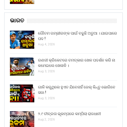
ଭାରତ
ଗୌତମ ଗମ୍ଭୀରଙ୍କ ପାଇଁ ବଢୁଛି ଅଡୁଆ । ଯାଇପାରେ
ପଦ !
Aug 4, 2026
ରଣଜୀ କ୍ରିକେଟରେ ଚମତ୍କାର ଖେଳ ପଦର୍ଶନ କରି ନା
କମେଇଲେ ଖେଳାଳି ।
Aug 3, 2026
ଗାଳି କରୁଥିଲେ ହୁଏତ ଯିବେନାହିଁ ଜେଲ୍ କିନ୍ତୁ ଭୋଗିବେ
ସଜା !
Aug 3, 2026
୨.୯ ତୀବ୍ରତା ଭୂକମ୍ପରେ କମ୍ପିଲା ରାଜଧାନୀ
Aug 2, 2026