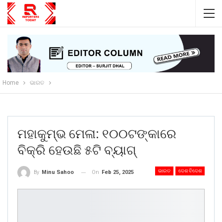
Home
ଭାରତ
ମହାକୁମ୍ଭ ମେଳା: ୧୦୦ଟଙ୍କାରେ
ବିକ୍ରି ହେଉଛି ୫ଟି ବ୍ୟାଗ୍
ଭାରତ
ଦେଶ ବିଦେଶ
On
Feb 25, 2025
By
Minu Sahoo