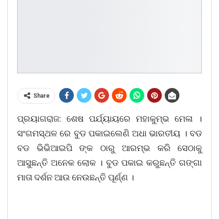
Share
ପ୍ରୟାଗରାଜ: ଶେଷ ପର୍ଯ୍ୟାୟରେ ମହାକୁମ୍ଭ ମେଳା ।
ସଂଗମସ୍ଥଳ ରେ ବୁଡ ପକାଇଲେଣି ଅଧା ଭାରତୀୟ । ବଡ
ବଡ ଭିଭିଆଇପି ଙ୍କ ଠାରୁ ଆରମ୍ଭ କରି ସେଠାକୁ
ଆସୁଛନ୍ତି ଅନେକ ଲୋକ । ବୁଡ ପକାଇ କରୁଛନ୍ତି ଗଙ୍ଗା
ମାତା ଦର୍ଶନ ଆଉ ନେଉଛନ୍ତି ପୂର୍ଣ୍ଣ ।