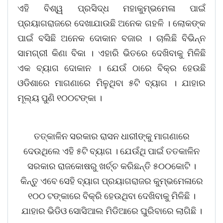
ଏହି ବିଶ୍ୱ ପ୍ରସିଦ୍ଧ ମହାକୁମ୍ଭମେଳା ପାଇଁ
ପ୍ରୟାଗରାଜରେ ଦେଖାଯାଉଛି ଅନେକ ଗହଳି । ଲୋକଙ୍କ
ପାଇଁ ବସିଛି ଅନେକ ଦୋକାନ ବଜାର । ଚାଲିଛି ବିଭିନ୍ନ
ସାମଗ୍ରୀ କିଣା ବିକା । ଏହାରି ଭିତରେ ଦେଖିବାକୁ ମିଳିଛି
ଏକ ବ୍ୟାଗ ଦୋକାନ । ଯେଉଁ ଠାରେ ବିକ୍ର ହେଉଛି
ଓଡିଶାରେ ମାଗଣାରେ ମିଳୁଥିବା ୫ଟି ବ୍ୟାଗ । ଯାହାର
ମୂଲ୍ୟ ପୁଣି ୧୦୦ଟଙ୍କା ।
ତତ୍କାଳିନ ସରକାର ରାସନ ଧାରୀଙ୍କୁ ମାଗଣାରେ
ଦେଉଥିଲେ ଏହି ୫ଟି ବ୍ୟାଗ । ଯେଉଁଥି ପାଇଁ ତତକାଳିନ
ସରକାର ରାଜକୋଷରୁ ଖର୍ଚ୍ଚ କରିଛନ୍ତି ୫୦୦କୋଟି ।
କିନ୍ତୁ ଏବେ ସେହି ବ୍ୟାଗ ପ୍ରୟାଗରାଜର କୁମ୍ଭମେଳାରେ
୧୦୦ ଟଙ୍କାରେ ବିକ୍ରି ହେଉଥିବା ଦେଖିବାକୁ ମିଳିଛି ।
ଯାହାର ଭିଡିଓ ସୋସିଆଲ ମିଡିଆରେ ଘୁରିବାରେ ଲାଗିଛି ।