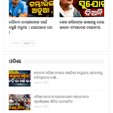
ଗୌତମ ଗମ୍ଭୀରଙ୍କ ପାଇଁ
ଶେଖ ହାସିନାଙ୍କ ଭାଷଣକୁ ନେଇ
ବଢୁଛି ଅଡୁଆ । ଯାଇପାରେ ପଦ
ଭାରତ-ବାଂଲାଦେଶ ଟଣାଓଟରା
!
PREV
NEXT
ଓଡିଶା
ଉତ୍ତର ଓଡ଼ିଶା ଉପରେ ସକ୍ରିୟ ଲଘୁଚାପ, ପ୍ରବଳରୁ
ଅତିପ୍ରବଳ ବର୍ଷା…
Aug 8, 2026
ଓଡିଶା ଜନତା କଂଗ୍ରେସ ସେବା ସଙ୍ଗଠନର
ପ୍ରଶିକ୍ଷଣ ଶିବିର ଉଦଘାଟିତ
Aug 8, 2026