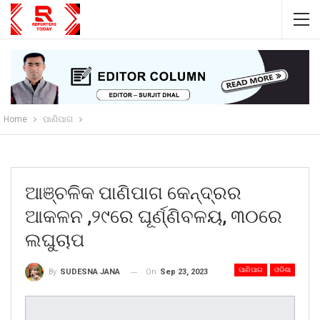
Home
ପାଣିପାଗ
ଆଞ୍ଚଳିକ ପାଣିପାଗ କେନ୍ଦ୍ରର
ଆକଳନ ,୨୯ରେ ଘୂର୍ଣ୍ଣିବଳୟ, ୩୦ରେ
ଲଘୁଚାପ
ପାଣିପାଗ
ଓଡିଶା
On
Sep 23, 2023
By
SUDESNA JANA