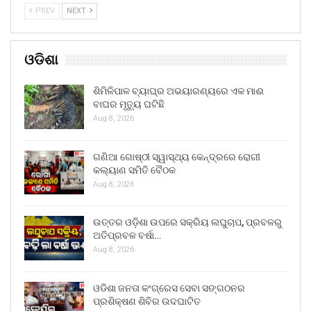
PREV
NEXT
ଓଡିଶା
ଶିମିଳିପାଳ ବ୍ୟାଘ୍ର ଅଭୟାରଣ୍ୟରେ ଏକ ମାଈ
ବାଘର ମୃତ୍ୟୁ ଘଟିଛି
Aug 8, 2026
ଗଣିଆ ଗୋଷ୍ଠୀ ସ୍ୱାସ୍ଥ୍ୟ କେନ୍ଦ୍ରରେ ରୋଗୀ
କଲ୍ୟାଣ ସମିତି ବୈଠକ
Aug 8, 2026
ଉତ୍ତର ଓଡ଼ିଶା ଉପରେ ସକ୍ରିୟ ଲଘୁଚାପ, ପ୍ରବଳରୁ
ଅତିପ୍ରବଳ ବର୍ଷା…
Aug 8, 2026
ଓଡିଶା ଜନତା କଂଗ୍ରେସ ସେବା ସଙ୍ଗଠନର
ପ୍ରଶିକ୍ଷଣ ଶିବିର ଉଦଘାଟିତ