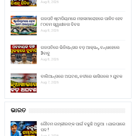
Aug 8, 2026
ଗଜପତି ଷ୍ଟାଡିୟମରେ ମହାସମାରୋହରେ ପାଳିତ ହେବ
୮୦ତମ ସ୍ୱାଧୀନତା ଦିବସ
Aug 8, 2026
ଗଜପତିରେ ଭିଜିଲାନ୍ସର ବଡ଼ ଆକ୍ସନ୍, ବନ୍ଧାହେଲେ
3ବାବୁ
Aug 8, 2026
ବାଲିଆନ୍ତାରେ ଅଘଟଣ, ନଦୀରେ ଭାସିଗଲେ ୨ ଯୁବକ
Aug 7, 2026
ଭାରତ
ଗୌତମ ଗମ୍ଭୀରଙ୍କ ପାଇଁ ବଢୁଛି ଅଡୁଆ । ଯାଇପାରେ
ପଦ !
Aug 4, 2026