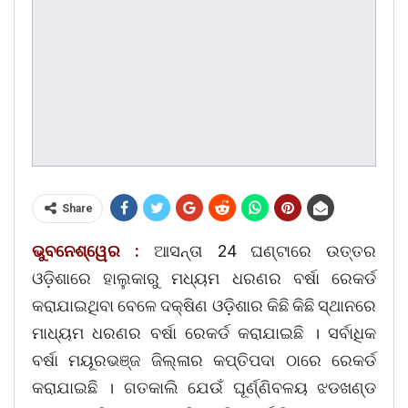
Share
ଭୁବନେଶ୍ୱେର :
ଆସନ୍ତା 24 ଘଣ୍ଟାରେ ଉତ୍ତର
ଓଡ଼ିଶାରେ ହାଲୁକାରୁ ମଧ୍ୟମ ଧରଣର ବର୍ଷା ରେକର୍ଡ
କରାଯାଇଥିବା ବେଳେ ଦକ୍ଷିଣ ଓଡ଼ିଶାର କିଛି କିଛି ସ୍ଥାନରେ
ମାଧ୍ୟମ ଧରଣର ବର୍ଷା ରେକର୍ଡ କରାଯାଇଛି । ସର୍ବାଧିକ
ବର୍ଷା ମୟୂରଭଞ୍ଜ ଜିଲ୍ଳାର କପ୍ତିପଦା ଠାରେ ରେକର୍ଡ
କରାଯାଇଛି । ଗତକାଲି ଯେଉଁ ଘୂର୍ଣ୍ଣିବଳୟ ଝଡଖଣ୍ଡ