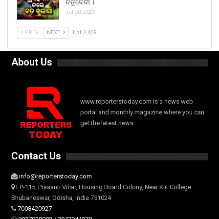
ଚତୁର୍ବେଦୀ ।
Jul 20, 2026
PREV
NEXT
1 of 2,409
About Us
www.reporterstoday.com is a news web
portal and monthly magazine where you can
get the latest news.
Contact Us
info@reporterstoday.com
LP-115, Prasanti Vihar, Housing Board Colony, Near Kiit College
Bhubaneswar, Odisha, India 751024
7008420927