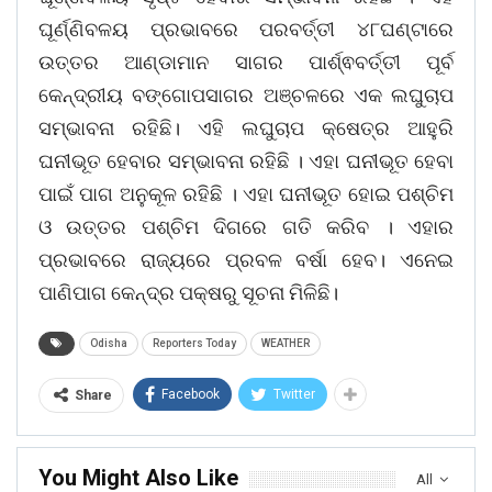
ଘୂର୍ଣ୍ଣିବଳୟ ପ୍ରଭାବରେ ପରବର୍ତ୍ତୀ ୪୮ଘଣ୍ଟାରେ
ଉତ୍ତର ଆଣ୍ଡାମାନ ସାଗର ପାର୍ଶ୍ଵବର୍ତ୍ତୀ ପୂର୍ବ
କେନ୍ଦ୍ରୀୟ ବଙ୍ଗୋପସାଗର ଅଞ୍ଚଳରେ ଏକ ଲଘୁଚାପ
ସମ୍ଭାବନା ରହିଛି। ଏହି ଲଘୁଚାପ କ୍ଷେତ୍ର ଆହୁରି
ଘନୀଭୂତ ହେବାର ସମ୍ଭାବନା ରହିଛି । ଏହା ଘନୀଭୂତ ହେବା
ପାଇଁ ପାଗ ଅନୁକୂଳ ରହିଛି । ଏହା ଘନୀଭୂତ ହୋଇ ପଶ୍ଚିମ
ଓ ଉତ୍ତର ପଶ୍ଚିମ ଦିଗରେ ଗତି କରିବ । ଏହାର
ପ୍ରଭାବରେ ରାଜ୍ୟରେ ପ୍ରବଳ ବର୍ଷା ହେବ। ଏନେଇ
ପାଣିପାଗ କେନ୍ଦ୍ର ପକ୍ଷରୁ ସୂଚନା ମିଳିଛି।
Odisha
Reporters Today
WEATHER
Facebook
Twitter
Share
You Might Also Like
All