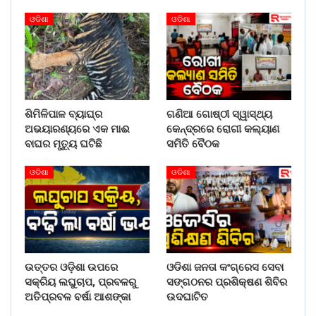
ଓଡିଶା
ଓଡିଶା
ଶିମିଳିପାଳ ବ୍ୟାଘ୍ର
ଗଣିଆ ଗୋଷ୍ଠୀ ସ୍ୱାସ୍ଥ୍ୟ
ଅଭୟାରଣ୍ୟରେ ଏକ ମାଈ
କେନ୍ଦ୍ରରେ ରୋଗୀ କଲ୍ୟାଣ
ବାଘର ମୃତ୍ୟୁ ଘଟିଛି
ସମିତି ବୈଠକ
ଓଡିଶା
ଓଡିଶା
ଉତ୍ତର ଓଡ଼ିଶା ଉପରେ
ଓଡିଶା ଜନତା କଂଗ୍ରେସ ସେବା
ସକ୍ରିୟ ଲଘୁଚାପ, ପ୍ରବଳରୁ
ସଙ୍ଗଠନର ପ୍ରଶିକ୍ଷଣ ଶିବିର
ଅତିପ୍ରବଳ ବର୍ଷା ଆଶଙ୍କା
ଉଦଘାଟିତ