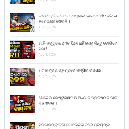
ରଣଜୀ କ୍ରିକେଟରେ ଚମତ୍କାର ଖେଳ ପଦର୍ଶନ କରି ନା
କମେଇଲେ ଖେଳାଳି ।
Aug 3, 2026
ଗାଳି କରୁଥିଲେ ହୁଏତ ଯିବେନାହିଁ ଜେଲ୍ କିନ୍ତୁ ଭୋଗିବେ
ସଜା !
Aug 3, 2026
୨.୯ ତୀବ୍ରତା ଭୂକମ୍ପରେ କମ୍ପିଲା ରାଜଧାନୀ
Aug 2, 2026
ହୋଟେଲ ରେଷ୍ଟୁରାଣ୍ଟ ଓ ଅନ୍ୟାନ ପ୍ରତିଷ୍ଠାନ ପାଇଁ
ବଡ ଖବର ।
Aug 1, 2026
ସରକାରଙ୍କୁ କଡା ସମାଲୋଚନା କଲେ ପ୍ରିୟଙ୍କା