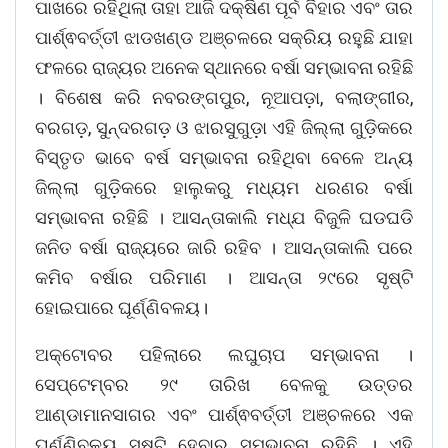
ପାଖରେ ରହିଥିଲା ତାହା ଆଜି ଦକ୍ଷିଣ ପୂର୍ବ ବିହାର ଏବଂ ତାର
ପାର୍ଶ୍ଵବର୍ତ୍ତୀ ଝାଡଖଣ୍ଡ ଅଞ୍ଚଳରେ ସକ୍ରିୟ ରହୁଛି ଯାହା
ଫଳରେ ରାଜ୍ୟର ଅନେକ ସ୍ଥାନରେ ବର୍ଷା ସମ୍ଭାବନା ରହିଛି
। ବିଶେଷ କରି ନବରଙ୍ଗପୁର, ନୂଆପଡ଼ା, ବଲାଙ୍ଗୀର,
ବରଗଡ଼, ସୁନ୍ଦରଗଡ଼ ଓ ଝାରସୁଗୁଡ଼ା ଏହି ଜିଲ୍ଲା ଗୁଡ଼ିକରେ
ବିସ୍ତୃତ ଭାବେ ବର୍ଷ ସମ୍ଭାବନା ରହିଥିବା ବେଳେ ଅନ୍ୟ
ଜିଲ୍ଲା ଗୁଡ଼ିକରେ ହାଲୁକରୁ ମଧ୍ୟମ ଧରଣର ବର୍ଷା
ସମ୍ଭାବନା ରହିଛି । ଆସନ୍ତାକାଲି ମଧ୍ଯ ବିଜୁଳି ଘଡଘଡି
ଜନିତ ବର୍ଷା ରାଜ୍ୟରେ ଜାରି ରହିବ । ଆସନ୍ତାକାଲି ପରେ
କମିବ ବର୍ଷାର ପରିମାଣ । ଆସନ୍ତା ୨୯ରେ ସୃଷ୍ଟି
ହୋଇପାରେ ଘୂର୍ଣ୍ଣିବଳୟ।
ଅକ୍ଟୋବର ପହିଲାରେ ଲଘୁଚାପ ସମ୍ଭାବନା ।
ସେପ୍ଟେମ୍ବର ୨୯ ତାରିଖ ବେଳକୁ ଉତ୍ତର
ଆଣ୍ଡାମାନସାଗର ଏବଂ ପାର୍ଶ୍ଵବର୍ତ୍ତୀ ଅଞ୍ଚଳରେ ଏକ
ଘୂର୍ଣ୍ଣିବଳୟ ସୃଷ୍ଟି ହେବାର ସମ୍ଭାବନା ରହିଛି । ଏହି