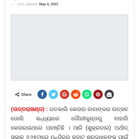
Last updated
May 6, 2022
Share
(ଉତ୍ତରାଖଣ୍ଡ) :
ଗତକାଲି କେଦାର ବାବାଙ୍କର ଉତ୍ସବ
ଡୋଲି ସନ୍ଧ୍ୟାରେ ଗୌରୀକୁଣ୍ଡରୁ ବାହାରି
କେଦାରନାଥରେ ପହଞ୍ଚିଛି । ଆଜି (ଶୁକ୍ରବାର) ଅର୍ଥାତ୍‌
ସକାଳ ୬.୨୫ଟାରେ ମନ୍ଦିରର କବାଟ ଶ୍ରଦ୍ଧାଳୁଙ୍କ ପାଇଁ