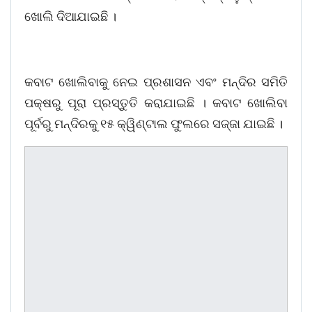
ଖୋଲି ଦିଆଯାଇଛି ।
କବାଟ ଖୋଲିବାକୁ ନେଇ ପ୍ରଶାସନ ଏବଂ ମନ୍ଦିର ସମିତି
ପକ୍ଷରୁ ପୂରା ପ୍ରସ୍ତୁତି କରାଯାଇଛି । କବାଟ ଖୋଲିବା
ପୂର୍ବରୁ ମନ୍ଦିରକୁ ୧୫ କ୍ୱିଣ୍ଟାଲ ଫୁଲରେ ସଜ୍ଜା ଯାଇଛି ।