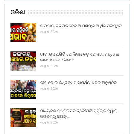
ଓଡିଶା
୫ ଉପାୟ ବଦଳାଇଦେବ ଆପଣଙ୍କ ଆର୍ଥିକ ପରିସ୍ଥିତି
Aug 6, 2026
ଆର୍.ଉଦୟଗିରି ପୋଲିସର ବଡ଼ ସଫଳତା, ଗଞ୍ଜେଇ
କାରବାରରେ ୨ ଗିରଫ
Aug 6, 2026
ଭୀମ ଭୋଇ ଭିନ୍ନକ୍ଷମ ସାମର୍ଥ୍ୟ ଶିବିର ଅନୁଷ୍ଠିତ
Aug 6, 2026
ମାନ୍ୟବର ରାଷ୍ଟ୍ରପତି ଦ୍ରୌପଦୀ ମୁର୍ମୁଙ୍କ ଦ୍ୱାରା
ଜଗଦଗୁରୁ କୃପାଳୁ…
Aug 6, 2026