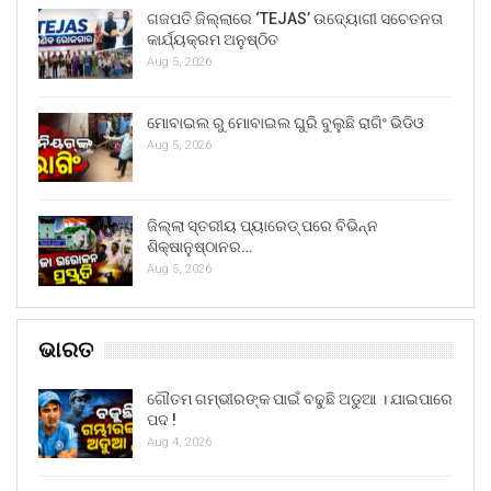
ଗଜପତି ଜିଲ୍ଲାରେ ‘TEJAS’ ଉଦ୍ୟୋଗୀ ସଚେତନତା
କାର୍ଯ୍ୟକ୍ରମ ଅନୁଷ୍ଠିତ
Aug 5, 2026
ମୋବାଇଲ ରୁ ମୋବାଇଲ ଘୁରି ବୁଲୁଛି ରାଗିଂ ଭିଡିଓ
Aug 5, 2026
ଜିଲ୍ଲା ସ୍ତରୀୟ ପ୍ୟାରେଡ୍ ପରେ ବିଭିନ୍ନ
ଶିକ୍ଷାନୁଷ୍ଠାନର…
Aug 5, 2026
ଭାରତ
ଗୌତମ ଗମ୍ଭୀରଙ୍କ ପାଇଁ ବଢୁଛି ଅଡୁଆ । ଯାଇପାରେ
ପଦ !
Aug 4, 2026