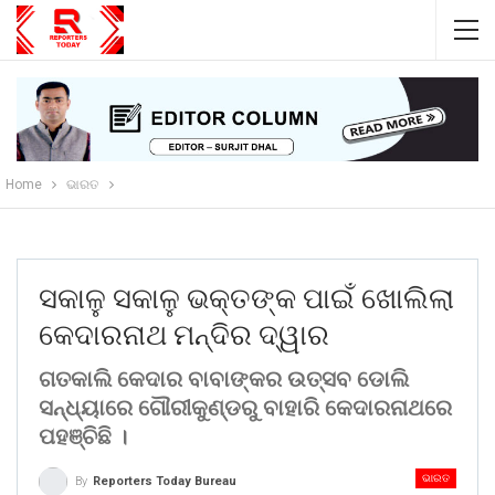
Home
ଭାରତ
ସକାଳୁ ସକାଳୁ ଭକ୍ତଙ୍କ ପାଇଁ ଖୋଲିଲା
କେଦାରନାଥ ମନ୍ଦିର ଦ୍ୱାର
ଗତକାଲି କେଦାର ବାବାଙ୍କର ଉତ୍ସବ ଡୋଲି
ସନ୍ଧ୍ୟାରେ ଗୌରୀକୁଣ୍ଡରୁ ବାହାରି କେଦାରନାଥରେ
ପହଞ୍ଚିଛି ।
ଭାରତ
By
Reporters Today Bureau