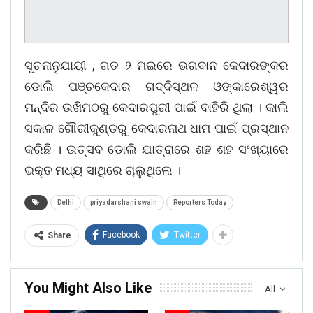
ସୂଚନାନୁଯାୟୀ , ଗତ ୨ ମଇରେ ଭଗବାନ କେଦାରଙ୍କର
ଡୋଲି ପଞ୍ଚକେଦାର ଗଦ୍ଦିସ୍ଥଳ ଓଙ୍କାରେଶ୍ୱର
ମନ୍ଦିର ଉଖିମଠରୁ କେଦାରପୁରୀ ପାଇଁ ବାହିରି ଥିଲା । କାଲି
ସକାଳ ଗୌରୀକୁଣ୍ଡରୁ କେଦାରନାଥ ଧାମ ପାଇଁ ପ୍ରସ୍ଥାନ
କରିଛି । ଉତ୍ସବ ଡୋଲି ଯାତ୍ରାରେ ଶହ ଶହ ସଂଖ୍ୟାରେ
ଭକ୍ତ ମଧ୍ୟ ସାଥିରେ ଚାଲୁଥିଲେ ।
Delhi
priyadarshani swain
Reporters Today
Facebook
Twitter
Share
You Might Also Like
All