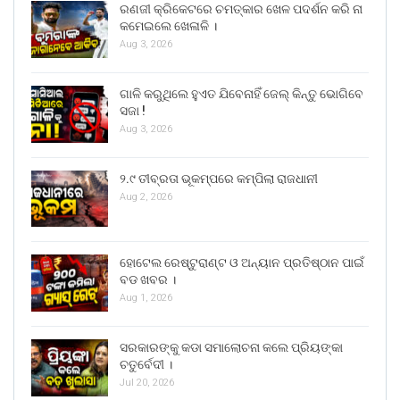
ରଣଜୀ କ୍ରିକେଟରେ ଚମତ୍କାର ଖେଳ ପଦର୍ଶନ କରି ନା
କମେଇଲେ ଖେଳାଳି ।
Aug 3, 2026
ଗାଳି କରୁଥିଲେ ହୁଏତ ଯିବେନାହିଁ ଜେଲ୍ କିନ୍ତୁ ଭୋଗିବେ
ସଜା !
Aug 3, 2026
୨.୯ ତୀବ୍ରତା ଭୂକମ୍ପରେ କମ୍ପିଲା ରାଜଧାନୀ
Aug 2, 2026
ହୋଟେଲ ରେଷ୍ଟୁରାଣ୍ଟ ଓ ଅନ୍ୟାନ ପ୍ରତିଷ୍ଠାନ ପାଇଁ
ବଡ ଖବର ।
Aug 1, 2026
ସରକାରଙ୍କୁ କଡା ସମାଲୋଚନା କଲେ ପ୍ରିୟଙ୍କା
ଚତୁର୍ବେଦୀ ।
Jul 20, 2026