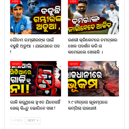
ଖେଳ
ଖେଳ
ଗୌତମ ଗମ୍ଭୀରଙ୍କ ପାଇଁ
ରଣଜୀ କ୍ରିକେଟରେ ଚମତ୍କାର
ବଢୁଛି ଅଡୁଆ । ଯାଇପାରେ ପଦ
ଖେଳ ପଦର୍ଶନ କରି ନା
!
କମେଇଲେ ଖେଳାଳି ।
ଭାରତ
ଭାରତ
ଗାଳି କରୁଥିଲେ ହୁଏତ ଯିବେନାହିଁ
୨.୯ ତୀବ୍ରତା ଭୂକମ୍ପରେ
ଜେଲ୍ କିନ୍ତୁ ଭୋଗିବେ ସଜା !
କମ୍ପିଲା ରାଜଧାନୀ
PREV
NEXT