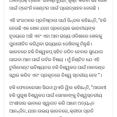
ଅଲିମ୍ପିକ୍ ଟ୍ରେନିଂ ଇନଷ୍ଟିଚ୍ୟୁଟ୍ ସୃଷ୍ଟି କରିବା ସହ ଖେଳ
ପାଇଁ ଟ୍ରେଂନି ସେଣ୍ଟର ପାଇଁ ପ୍ରୋତ୍ସାହନ ଦେଉଛି ।
ଏହି ସଂଗଠନର ପ୍ରତିଷ୍ଠାତା ପାର୍ଥ ଜିନ୍ଦଲ କହିଛନ୍ତି, “ହକି
ହେଉଛି ଏକ ଖେଳ ଯାହା ପ୍ରତ୍ୟେକ ଭାରତୀୟଙ୍କ
ହୃଦୟରେ ଅଛି ଏବଂ ଏହା ଆମ ରାଜ୍ୟ ଓଡିଶାରେ ଖେଳକୁ
ପୁନଃଜୀବିତ କରିଥିବା ରାଜ୍ୟରେ ଦେଖିବାକୁ ମିଳୁଛି।
ଭାରତରେ ହକି ବିଶ୍ୱକପ୍ ସହିତ ଜଡିତ ହେବାର ସୁଯୋଗ
ପାଇବା ଆମ ପାଇଁ ଗର୍ବର ବିଷୟ । ମୁଁ ନିଶ୍ଚିତ ଯେ ଏହି
ଟୁର୍ନାମେଣ୍ଟ ଭବିଷ୍ୟତର ହକି ବିଶ୍ୱକପ ପାଇଁ ମାନଦଣ୍ଡ
ସ୍ଥିର କରିବ ଏବଂ ପ୍ରକୃତରେ ବିଶ୍ୱ ସ୍ତରୀୟ ହେବ ”।
ହକି ଫେଡେରେସନ ସିଇଓ ଥିଏରି ୱିଲ କହିଛନ୍ତି, “ଆଗାମୀ
ହକି ପୁରୁଷ ବିଶ୍ୱକପ ପାଇଁ ସେମାନଙ୍କୁ ବିଶ୍ୱସ୍ତରୀୟ
ଅଂଶୀଦାର ଭାବରେ ସ୍ୱାଗତ କରି ଆମେ ଅତ୍ୟନ୍ତ
ଆନନ୍ଦିତ, ଯାହା ଉଭୟ ଭାରତରେ, କ୍ରୀଡା ପ୍ରତି