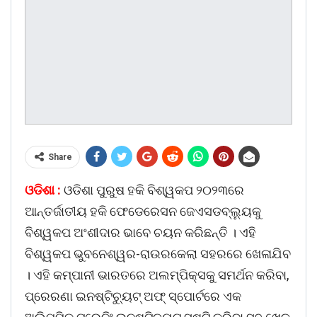
Share
ଓଡିଶା :
ଓଡିଶା ପୁରୁଷ ହକି ବିଶ୍ୱକପ ୨୦୨୩ରେ
ଆନ୍ତର୍ଜାତୀୟ ହକି ଫେଡେରେସନ ଜେଏସଡବ୍ଲ୍ୟୁକୁ
ବିଶ୍ୱକପ ଅଂଶୀଦାର ଭାବେ ଚୟନ କରିଛନ୍ତି । ଏହି
ବିଶ୍ୱକପ ଭୁବନେଶ୍ୱର-ରାଉରକେଲା ସହରରେ ଖେଳାଯିବ
। ଏହି କମ୍ପାନୀ ଭାରତରେ ଅଲମ୍ପିକ୍ସକୁ ସମର୍ଥନ କରିବା,
ପ୍ରେରଣା ଇନଷ୍ଟିଚ୍ୟୁଟ୍ ଅଫ୍ ସ୍ପୋର୍ଟରେ ଏକ