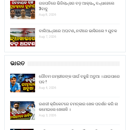
ଗଜପତିରେ ଭିଜିଲାନ୍ସର ବଡ଼ ଆକ୍ସନ୍, ବନ୍ଧାହେଲେ
3ବାବୁ
Aug 8, 2026
ବାଲିଆନ୍ତାରେ ଅଘଟଣ, ନଦୀରେ ଭାସିଗଲେ ୨ ଯୁବକ
Aug 7, 2026
ଭାରତ
ଗୌତମ ଗମ୍ଭୀରଙ୍କ ପାଇଁ ବଢୁଛି ଅଡୁଆ । ଯାଇପାରେ
ପଦ !
Aug 4, 2026
ରଣଜୀ କ୍ରିକେଟରେ ଚମତ୍କାର ଖେଳ ପଦର୍ଶନ କରି ନା
କମେଇଲେ ଖେଳାଳି ।
Aug 3, 2026