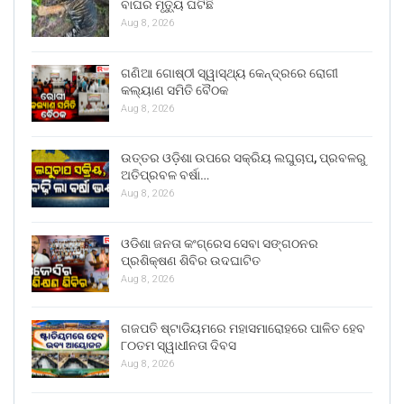
ବାଘର ମୃତ୍ୟୁ ଘଟିଛି
Aug 8, 2026
ଗଣିଆ ଗୋଷ୍ଠୀ ସ୍ୱାସ୍ଥ୍ୟ କେନ୍ଦ୍ରରେ ରୋଗୀ
କଲ୍ୟାଣ ସମିତି ବୈଠକ
Aug 8, 2026
ଉତ୍ତର ଓଡ଼ିଶା ଉପରେ ସକ୍ରିୟ ଲଘୁଚାପ, ପ୍ରବଳରୁ
ଅତିପ୍ରବଳ ବର୍ଷା…
Aug 8, 2026
ଓଡିଶା ଜନତା କଂଗ୍ରେସ ସେବା ସଙ୍ଗଠନର
ପ୍ରଶିକ୍ଷଣ ଶିବିର ଉଦଘାଟିତ
Aug 8, 2026
ଗଜପତି ଷ୍ଟାଡିୟମରେ ମହାସମାରୋହରେ ପାଳିତ ହେବ
୮୦ତମ ସ୍ୱାଧୀନତା ଦିବସ
Aug 8, 2026