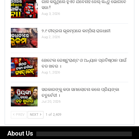
ଗାଳି କରୁଥିଲେ ହୁଏତ ଯିବେନାହିଁ ଜେଲ୍ କିନ୍ତୁ ଭୋଗିବେ
ସଜା !
Aug 3, 2026
୨.୯ ତୀବ୍ରତା ଭୂକମ୍ପରେ କମ୍ପିଲା ରାଜଧାନୀ
Aug 2, 2026
ହୋଟେଲ ରେଷ୍ଟୁରାଣ୍ଟ ଓ ଅନ୍ୟାନ ପ୍ରତିଷ୍ଠାନ ପାଇଁ
ବଡ ଖବର ।
Aug 1, 2026
ସରକାରଙ୍କୁ କଡା ସମାଲୋଚନା କଲେ ପ୍ରିୟଙ୍କା
ଚତୁର୍ବେଦୀ ।
Jul 20, 2026
PREV
NEXT
1 of 2,409
About Us