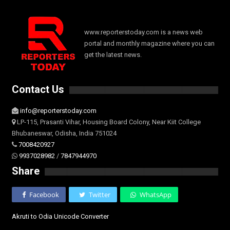
www.reporterstoday.com is a news web
portal and monthly magazine where you can
get the latest news.
Contact Us
info@reporterstoday.com
LP-115, Prasanti Vihar, Housing Board Colony, Near Kiit College
Bhubaneswar, Odisha, India 751024
7008420927
9937028982
/
7847944970
Share
Facebook
Twitter
WhatsApp
Akruti to Odia Unicode Converter