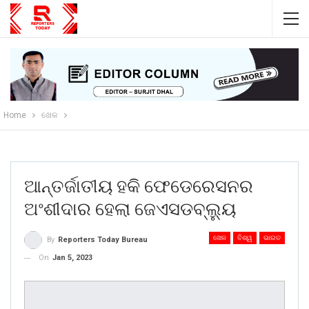
Home
ଖେଳ
ଆନ୍ତର୍ଜାତୀୟ ହକି ଫେଡେରେସନର
ଅଂଶୀଦାର ହେଲା ଜେଏସଡବ୍ଲ୍ୟୁ
ଖେଳ
ବିଶ୍ୱ
ଭାରତ
By
Reporters Today Bureau
On
Jan 5, 2023