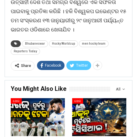
ଉତ୍ସାହୀ ଦେଶ ତଥା ସମଗ୍ର ବିଶ୍ୱରେ ଏକ ସଫଳତା
ପାଇବାକୁ ପ୍ରତିଜ୍ଞା କରିଛି । ହକି ବିଶ୍ୱକପ ଇଭେଣ୍ଟର ୧୫
ତମ ସଂସ୍କରଣ ୧୩ ଜାନୁୟାରୀରୁ ୨୯ ଜାନୁଆରୀ ପର୍ୟ୍ୟନ୍ତ
ଭାରତର ଓଡିଶାରେ ଖେଳାଯିବ ।
Bhubaneswar
Hocky Worldcup
men hocky team
Reporters Today
Facebook
Twitter
Share
You Might Also Like
All
ଖେଳ
ଖେଳ