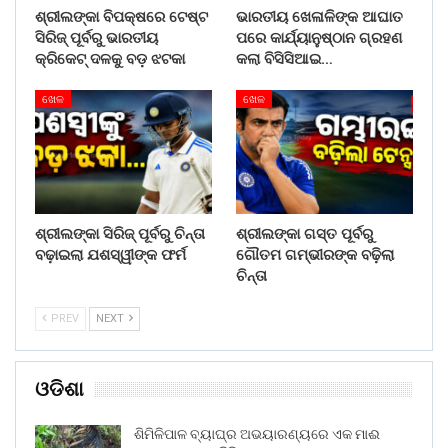
ଶ୍ରୀଲଙ୍କା ବିପକ୍ଷରେ ଟେଷ୍ଟ
ଭାରତୀୟ ଖେଳାଳିଙ୍କ ଆଘାତ
ସିରିଜ୍ ପୂର୍ବରୁ ଭାରତୀୟ
ପରେ କାର୍ଯ୍ୟାନୁଷ୍ଠାନ ଗ୍ରହଣ
କ୍ରିକେଟ୍ ଦଳକୁ ବଡ଼ ଝଟକା
କଲା ବିସିସିଆଇ…
ଖେଳ
ଖେଳ
ଶ୍ରୀଲଙ୍କା ସିରିଜ୍ ପୂର୍ବରୁ ଚିନ୍ତା
ଶ୍ରୀଲଙ୍କା ଗସ୍ତ ପୂର୍ବରୁ
ବଢ଼ାଇଲା ଯଶସ୍ୱୀଙ୍କ ଫର୍ମ
ଗୌତମ ଗମ୍ଭୀରଙ୍କ ବଢ଼ିଲା
ଚିନ୍ତା
PREV
NEXT
ଓଡିଶା
ଶିମିଳିପାଳ ବ୍ୟାଘ୍ର ଅଭୟାରଣ୍ୟରେ ଏକ ମାଈ