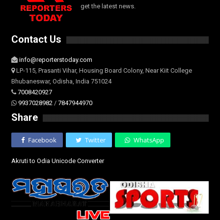
get the latest news.
Contact Us
info@reporterstoday.com
LP-115, Prasanti Vihar, Housing Board Colony, Near Kiit College
Bhubaneswar, Odisha, India 751024
7008420927
9937028982
/
7847944970
Share
Facebook
Twitter
WhatsApp
Akruti to Odia Unicode Converter