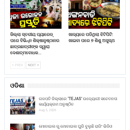
ଜିଲ୍ଲା ସ୍ତରୀୟ ପ୍ୟାରେଡ୍
ଖାଦ୍ୟରେ ପଡିଥିଲା ଝିଟିପିଟି:
ପରେ ବିଭିନ୍ନ ଶିକ୍ଷାନୁଷ୍ଠାନର
ଖାଇବା ପରେ ୭ ଶିଶୁ ଅସୁସ୍ଥ
ଛାତ୍ରଛାତ୍ରୀଙ୍କ ଦ୍ୱାରା
ଦେଶାତ୍ମବୋଧକ…
PREV
NEXT
ଓଡିଶା
ଗଜପତି ଜିଲ୍ଲାରେ ‘TEJAS’ ଉଦ୍ୟୋଗୀ ସଚେତନତା
କାର୍ଯ୍ୟକ୍ରମ ଅନୁଷ୍ଠିତ
Aug 5, 2026
ମୋବାଇଲ ରୁ ମୋବାଇଲ ଘୁରି ବୁଲୁଛି ରାଗିଂ ଭିଡିଓ