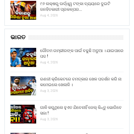
୯୬ ଲକ୍ଷରୁ ଊର୍ଦ୍ଧ୍ୱ ଟଙ୍କା ବ୍ୟୟରେ ଦୁଇଟି
ଜନହିତକାରୀ ପ୍ରକଳ୍ପର…
Aug 4, 2026
ଭାରତ
ଗୌତମ ଗମ୍ଭୀରଙ୍କ ପାଇଁ ବଢୁଛି ଅଡୁଆ । ଯାଇପାରେ
ପଦ !
Aug 4, 2026
ରଣଜୀ କ୍ରିକେଟରେ ଚମତ୍କାର ଖେଳ ପଦର୍ଶନ କରି ନା
କମେଇଲେ ଖେଳାଳି ।
Aug 3, 2026
ଗାଳି କରୁଥିଲେ ହୁଏତ ଯିବେନାହିଁ ଜେଲ୍ କିନ୍ତୁ ଭୋଗିବେ
ସଜା !
Aug 3, 2026