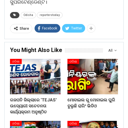
ସୁପରିଟେଣ୍ଡେଣ୍ଟ।
Odisha
reporterstoday
Facebook
Twitter
Share
You Might Also Like
All
ଓଡିଶା
ଓଡିଶା
ଗଜପତି ଜିଲ୍ଲାରେ ‘TEJAS’
ମୋବାଇଲ ରୁ ମୋବାଇଲ ଘୁରି
ଉଦ୍ୟୋଗୀ ସଚେତନତା
ବୁଲୁଛି ରାଗିଂ ଭିଡିଓ
କାର୍ଯ୍ୟକ୍ରମ ଅନୁଷ୍ଠିତ
ଓଡିଶା
ଓଡିଶା