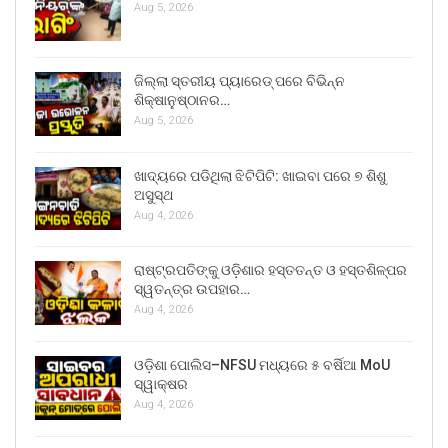
Aug 5, 2026
ଜିଲ୍ଲା ସ୍ତରୀୟ ପ୍ୟାରେଡ୍ ପରେ ବିଭିନ୍ନ
ଶିକ୍ଷାନୁଷ୍ଠାନର…
Aug 5, 2026
ଖାଦ୍ୟରେ ପଡିଥିଲା ଝିଟିପିଟି: ଖାଇବା ପରେ ୭ ଶିଶୁ
ଅସୁସ୍ଥ
Aug 4, 2026
ରାଷ୍ଟ୍ରପତିଙ୍କୁ ଓଡ଼ିଶାର ହସ୍ତତନ୍ତ ଓ ହସ୍ତଶିଳ୍ପର
ସ୍ୱତନ୍ତ୍ର ଉପହାର…
Aug 4, 2026
ଓଡ଼ିଶା ପୋଲିସ–NFSU ମଧ୍ୟରେ ୫ ବର୍ଷିଆ MoU
ସ୍ୱାକ୍ଷର
Aug 4, 2026