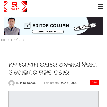
Home
ଓଡିଶା
ମଦ ଗୋଦାମ ଉପରେ ଅବକାରୀ ବିଭାଗ
ଓ ପୋଲିସର ମିଳିତ ଚଢାଉ
ଓଡିଶା
Last updated
Mar 21, 2024
By
Minu Sahoo