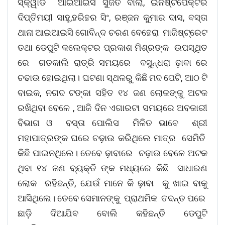
ସ୍କ୍ୱାର୍ଡ ଆଇଆଇସି ସୁଜିତ ବାଲା, ଇନିଷ୍ଟପେକ୍ଟର
ଦିପ୍ତିମୟୀ ସାହୁ,ହରିହର ସିଂ, ରଞ୍ଜନ କୁମାର ଦାସ, ବସ୍ତା
ଥାନା ଆଇଆଇସି ଗୋବିନ୍ଦ ଚରଣ ବେହେରା ମାଜିଷ୍ଟ୍ରେଟ
ତଥା ଡେପୁଟି କଲେକ୍ଟର ପ୍ରକାଶ ମିଶ୍ରଙ୍କ ଉପସ୍ଥିତ
ରେ ଗତକାଲି ରାତ୍ରି ସମୟରେ ବସୁନ୍ଧରା ଢ଼ାବା ରେ
ଚଢାଉ ହୋଇଥିଲା। ଘଟଣା ସ୍ଥଳରୁ କିଛି ମଦ ପେଟି, ଆଠ ଟି
ବାଇକ, ନଗଦ ଟଙ୍କା ସହିତ ୧୪ ଜଣ ଲୋକଙ୍କୁ ଅଟକ
ରଖିଥିବା ବେଳେ , ଆଜି ଦିନ ଏଗାରଟା ସମୟରେ ଅବକାରୀ
ବିଭାଗ ଓ ବସ୍ତା ପୋଲିସ ମିଳିତ ଭାବେ ଶ୍ରୀ
ମହାପାତ୍ରଙ୍କ ଘରେ ଚଢ଼ାଉ କରିଥିଲେ ମାତ୍ର ସେମିତି
କିଛି ପାଇନଥିଲେ। ତେବେ ଢ଼ାବାରେ ଚଢ଼ାଉ ବେଳେ ଅଟକ
ଥିବା ୧୪ ଜଣ ବ୍ୟକ୍ତି ଙ୍କ ମଧ୍ୟରେ କିଛି ସାଧାରଣ
ଲୋକ ରହିଛନ୍ତି, ଯେଉଁ ମାନେ କି ଢ଼ାବା କୁ ଖାଇ ବାକୁ
ଆସିଥିଲେ। ତେବେ ସେମାନଙ୍କୁ ପ୍ରାଥମିକ ତଦନ୍ତ ପରେ
ଛାଡ଼ି ଦିଆଯିବ ବୋଲି କହିଛନ୍ତି ଡେପୁଟି