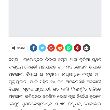
Share
ବସ୍ତା : ବାଲେଶ୍ଵର ଜିଲ୍ଲା ବସ୍ତା ଥାନା କୁଡିଆ ସ୍ଥିତ
ସଂଗ୍ରାମ କେଶରୀ ମହାପାତ୍ର ଙ୍କ ମଦ ଗୋଦାମ ଉପରେ
ଅବକାରୀ ବିଭାଗ ର ଚଢ଼ାଉ। ଲଖ୍ଯାଧିକ ଟଙ୍କ ଓ
ମୂଲ୍ୟବାନ ଗାଡ଼ି ସହିତ ୧୪ ଜଣ ଅଟକରଖିଛି ଅବକାରୀ
ବିଭାଗ। ସୂଚନା ଅନୁଯାୟୀ, ଗତ କାଲି ବିଲମ୍ବିତ ରାତିରେ
ଅବକାରୀ କମିଶନର ନରସିଂହ ଭୋଳ ଙ୍କ ନିର୍ଦେଶ କ୍ରମେ
ଡେପୁଟି ସୁପରିଟେଣ୍ଡେଣ୍ଟ -ସି ଏଚ ତିରୁପତି, ମୋବାଇଲ