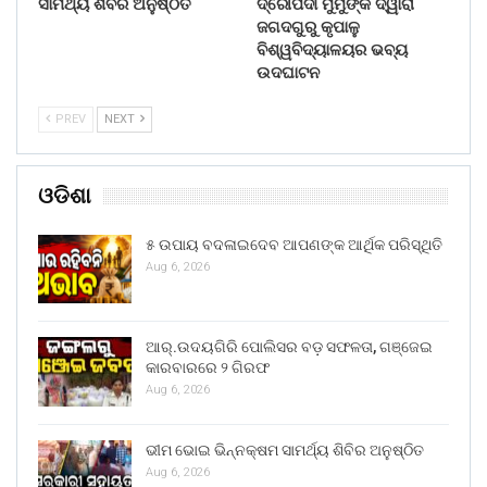
ସାମର୍ଥ୍ୟ ଶିବିର ଅନୁଷ୍ଠିତ
ଦ୍ରୌପଦୀ ମୁର୍ମୁଙ୍କ ଦ୍ୱାରା
ଜଗଦଗୁରୁ କୃପାଳୁ
ବିଶ୍ୱବିଦ୍ୟାଳୟର ଭବ୍ୟ
ଉଦଘାଟନ
PREV
NEXT
ଓଡିଶା
୫ ଉପାୟ ବଦଳାଇଦେବ ଆପଣଙ୍କ ଆର୍ଥିକ ପରିସ୍ଥିତି
Aug 6, 2026
ଆର୍.ଉଦୟଗିରି ପୋଲିସର ବଡ଼ ସଫଳତା, ଗଞ୍ଜେଇ
କାରବାରରେ ୨ ଗିରଫ
Aug 6, 2026
ଭୀମ ଭୋଇ ଭିନ୍ନକ୍ଷମ ସାମର୍ଥ୍ୟ ଶିବିର ଅନୁଷ୍ଠିତ
Aug 6, 2026