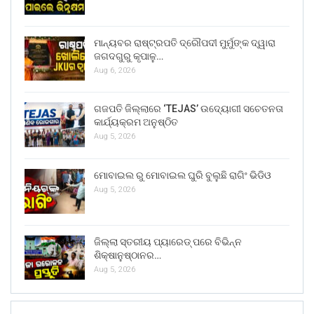
ମାନ୍ୟବର ରାଷ୍ଟ୍ରପତି ଦ୍ରୌପଦୀ ମୁର୍ମୁଙ୍କ ଦ୍ୱାରା
ଜଗଦଗୁରୁ କୃପାଳୁ…
Aug 6, 2026
ଗଜପତି ଜିଲ୍ଲାରେ ‘TEJAS’ ଉଦ୍ୟୋଗୀ ସଚେତନତା
କାର୍ଯ୍ୟକ୍ରମ ଅନୁଷ୍ଠିତ
Aug 5, 2026
ମୋବାଇଲ ରୁ ମୋବାଇଲ ଘୁରି ବୁଲୁଛି ରାଗିଂ ଭିଡିଓ
Aug 5, 2026
ଜିଲ୍ଲା ସ୍ତରୀୟ ପ୍ୟାରେଡ୍ ପରେ ବିଭିନ୍ନ
ଶିକ୍ଷାନୁଷ୍ଠାନର…
Aug 5, 2026