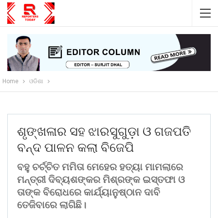
Home
ଓଡିଶା
ଶୃଙ୍ଖଳାର ସହ ଝାରସୁଗୁଡ଼ା ଓ ଗଜପତି
ବନ୍ଦ ପାଳନ କଲା ବିଜେପି
ବହୁ ଚର୍ଚ୍ଚିତ ମମିତା ମେହେର ହତ୍ୟା ମାମଲାରେ
ମନ୍ତ୍ରୀ ଦିବ୍ୟଶଙ୍କର ମିଶ୍ରଙ୍କ ଇସ୍ତଫା ଓ
ତାଙ୍କ ବିରୋଧରେ କାର୍ଯ୍ୟାନୁଷ୍ଠାନ ଦାବି
ତେଜିବାରେ ଲାଗିଛି।