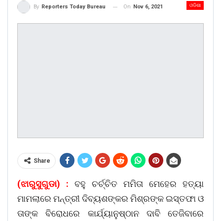
ଓଡିଶା
On
Nov 6, 2021
By
Reporters Today Bureau
Share
(ଝାରୁସୁଗୁଡା) :
ବହୁ ଚର୍ଚ୍ଚିତ ମମିତା ମେହେର ହତ୍ୟା
ମାମଲାରେ ମନ୍ତ୍ରୀ ଦିବ୍ୟଶଙ୍କର ମିଶ୍ରଙ୍କ ଇସ୍ତଫା ଓ
ତାଙ୍କ ବିରୋଧରେ କାର୍ଯ୍ୟାନୁଷ୍ଠାନ ଦାବି ତେଜିବାରେ