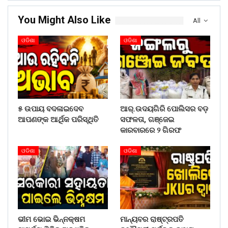
You Might Also Like
All
ଓଡିଶା
ଓଡିଶା
୫ ଉପାୟ ବଦଳାଇଦେବ
ଆର୍.ଉଦୟଗିରି ପୋଲିସର ବଡ଼
ଆପଣଙ୍କ ଆର୍ଥିକ ପରିସ୍ଥିତି
ସଫଳତା, ଗଞ୍ଜେଇ
କାରବାରରେ ୨ ଗିରଫ
ଓଡିଶା
ଓଡିଶା
ଭୀମ ଭୋଇ ଭିନ୍ନକ୍ଷମ
ମାନ୍ୟବର ରାଷ୍ଟ୍ରପତି