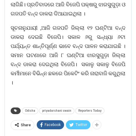
ଲାଗିଛି। ପ୍ରତିବାଦରେ ଆଜି ବିଜେପି ପକ୍ଷରୁ ଝାରସୁଗୁଡ଼ା ଓ
ଗଜପତି ବନ୍ଦ ଡାକରା ଦିଆଯାଇଥିଲା ।
ସୂଚନାନୁଯାୟୀ ,ଆଜି ଗଜପତି ଜିଲ୍ଲା ୧୨ ଘଣ୍ଟିଆ ବନ୍ଦ
ଡାକରା ଦେଇଛି ବିଜେପି। ସକାଳ ୬ରୁ ସନ୍ଧ୍ୟା ୬ଟା
ପର୍ଯ୍ୟନ୍ତ ଶାନ୍ତିପୂର୍ଣ୍ଣ ଭାବେ ବନ୍ଦ ପାଳନ କରାଯାଇଛି ।
ସମାନ ଘଟଣାରେ ଆଜି ୮ ଘଣ୍ଟିଆ ଝାରସୁଗୁଡ଼ା ଜିଲ୍ଲା
ବନ୍ଦ ଡାକରା ଦେଇଥିଲା ବିଜେପି। ସକାଳୁ ସକାଳୁ ବିଜେପି
କର୍ମୀମାନେ ବିଭିନ୍ନ ଛକରେ ପିକେଟିଂ କରି ନାରାବାଜି କରୁଥିଲା
।
Odisha
priyadarshani swain
Reporters Today
Facebook
Twitter
Share