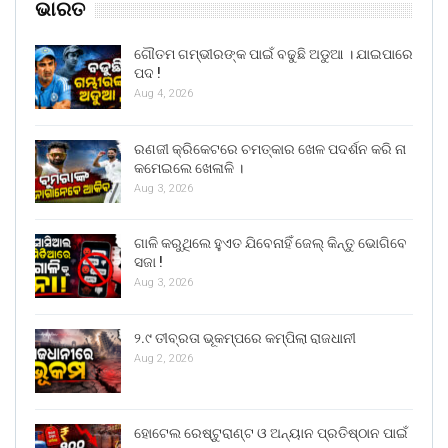
ଭାରତ
ଗୌତମ ଗମ୍ଭୀରଙ୍କ ପାଇଁ ବଢୁଛି ଅଡୁଆ । ଯାଇପାରେ
ପଦ !
Aug 4, 2026
ରଣଜୀ କ୍ରିକେଟରେ ଚମତ୍କାର ଖେଳ ପଦର୍ଶନ କରି ନା
କମେଇଲେ ଖେଳାଳି ।
Aug 3, 2026
ଗାଳି କରୁଥିଲେ ହୁଏତ ଯିବେନାହିଁ ଜେଲ୍ କିନ୍ତୁ ଭୋଗିବେ
ସଜା !
Aug 3, 2026
୨.୯ ତୀବ୍ରତା ଭୂକମ୍ପରେ କମ୍ପିଲା ରାଜଧାନୀ
Aug 2, 2026
ହୋଟେଲ ରେଷ୍ଟୁରାଣ୍ଟ ଓ ଅନ୍ୟାନ ପ୍ରତିଷ୍ଠାନ ପାଇଁ