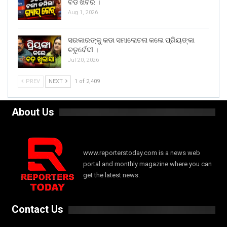
ବଡ ଖବର ।
Aug 1, 2026
ସରକାରଙ୍କୁ କଡା ସମାଲୋଚନା କଲେ ପ୍ରିୟଙ୍କା
ଚତୁର୍ବେଦୀ ।
Jul 20, 2026
PREV
NEXT
1 of 2,409
About Us
www.reporterstoday.com is a news web
portal and monthly magazine where you can
get the latest news.
Contact Us