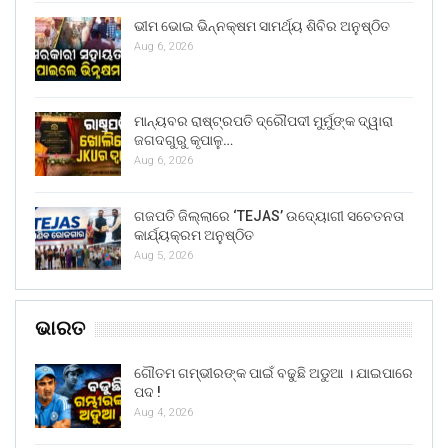
ଭୀମ ଭୋଇ ଭିନ୍ନକ୍ଷମ ସାମର୍ଥ୍ୟ ଶିବିର ଅନୁଷ୍ଠିତ
Aug 6, 2026
ମାନ୍ୟବର ରାଷ୍ଟ୍ରପତି ଦ୍ରୌପଦୀ ମୁର୍ମୁଙ୍କ ଦ୍ୱାରା
ଜଗଦଗୁରୁ କୃପାଳୁ…
Aug 6, 2026
ଗଜପତି ଜିଲ୍ଲାରେ ‘TEJAS’ ଉଦ୍ୟୋଗୀ ସଚେତନତା
କାର୍ଯ୍ୟକ୍ରମ ଅନୁଷ୍ଠିତ
Aug 5, 2026
ଭାରତ
ଗୌତମ ଗମ୍ଭୀରଙ୍କ ପାଇଁ ବଢୁଛି ଅଡୁଆ । ଯାଇପାରେ
ପଦ !
Aug 4, 2026