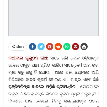
Share
କଥାକାର ଗୁରୁପଦ ନାଥ:
ସାଢେ ଚାରି କୋଟି ଓଡ଼ିଆଙ୍କ
ଭାବର ଠାକୁର ଆମ ପ୍ରିୟ କାଳିଆ ସାଆନ୍ତେ l ଆମ ରାଗ
ରୁଷା ସବୁ ତାକୁ ହିଁ ଜଣାଉ l ଥରେ ଚକା ନୟନରେ ଆଖି
ମିଶିଗଲେ ଜୀବନ କୃତାର୍ଥ ହୋଇଯାଏ l ମାତ୍ର ଏବେ କିଛି
ପୁଞ୍ଜିପତିଙ୍କ ହାତରେ ପଡ଼ିଛି ଶ୍ରୀମନ୍ଦିର
l ଯେଉଁମାନେ
ଭକ୍ତ ଓ ଭଗବାନଙ୍କ ଭିତରେ ଦୂରତା ସୃଷ୍ଟି କରୁଛନ୍ତି l
ବିକାଶର ଆଳ ଦେଖାଇ ନିଜକୁ ଜଗନ୍ନାଥଙ୍କ ପରମ