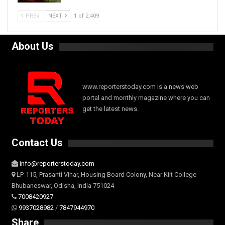
PREV
NEXT
1 of 2,409
About Us
www.reporterstoday.com is a news web
portal and monthly magazine where you can
get the latest news.
Contact Us
info@reporterstoday.com
LP-115, Prasanti Vihar, Housing Board Colony, Near Kiit College
Bhubaneswar, Odisha, India 751024
7008420927
9937028982
/
7847944970
Share