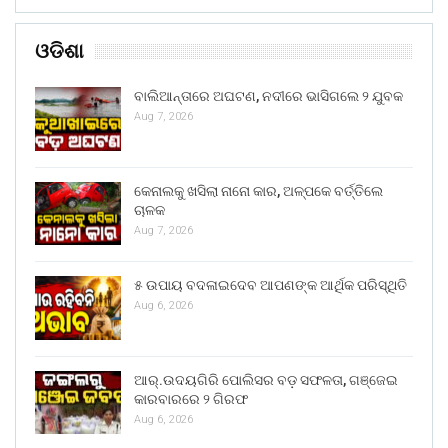
ଓଡିଶା
ବାଲିଆନ୍ତାରେ ଅଘଟଣ, ନଦୀରେ ଭାସିଗଲେ ୨ ଯୁବକ
Aug 7, 2026
କେନାଲକୁ ଖସିଲା ନାନୋ କାର, ଅଳ୍ପକେ ବର୍ତ୍ତିଲେ
ଚାଳକ
Aug 7, 2026
୫ ଉପାୟ ବଦଳାଇଦେବ ଆପଣଙ୍କ ଆର୍ଥିକ ପରିସ୍ଥିତି
Aug 6, 2026
ଆର୍.ଉଦୟଗିରି ପୋଲିସର ବଡ଼ ସଫଳତା, ଗଞ୍ଜେଇ
କାରବାରରେ ୨ ଗିରଫ
Aug 6, 2026