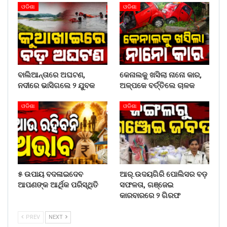
ଓଡିଶା
ଓଡିଶା
ବାଲିଆନ୍ତାରେ ଅଘଟଣ,
କେନାଲକୁ ଖସିଲା ନାନୋ କାର,
ନଦୀରେ ଭାସିଗଲେ ୨ ଯୁବକ
ଅଳ୍ପକେ ବର୍ତ୍ତିଲେ ଚାଳକ
ଓଡିଶା
ଓଡିଶା
୫ ଉପାୟ ବଦଳାଇଦେବ
ଆର୍.ଉଦୟଗିରି ପୋଲିସର ବଡ଼
ଆପଣଙ୍କ ଆର୍ଥିକ ପରିସ୍ଥିତି
ସଫଳତା, ଗଞ୍ଜେଇ
କାରବାରରେ ୨ ଗିରଫ
PREV
NEXT