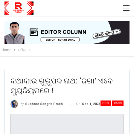
Home
ଓଡିଶା
କଥାକାର ଗୁରୁପଦ ନାଥ: ‘ଜଗା’ ଏବେ
ମ୍ୟୁଜିୟମରେ !
ଓଡିଶା
ବିଶେଷ
On
Sep 1, 2023
By
Sushree Sangita Pradhan