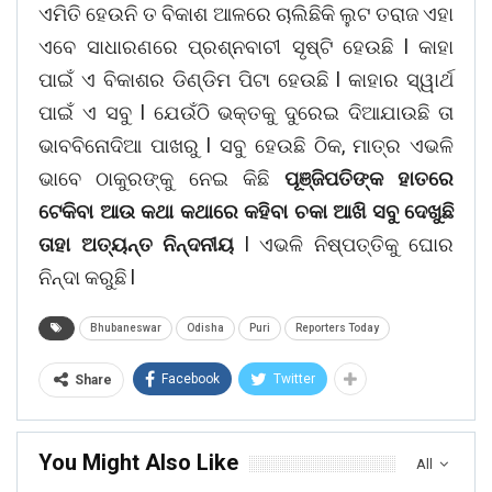
ଏମିତି ହେଉନି ତ ବିକାଶ ଆଳରେ ଚାଲିଛିକି ଲୁଟ ତରାଜ ଏହା
ଏବେ ସାଧାରଣରେ ପ୍ରଶ୍ନବାଚୀ ସୃଷ୍ଟି ହେଉଛି l କାହା
ପାଇଁ ଏ ବିକାଶର ଡିଣ୍ଡିମ ପିଟା ହେଉଛି l କାହାର ସ୍ୱାର୍ଥ
ପାଇଁ ଏ ସବୁ l ଯେଉଁଠି ଭକ୍ତକୁ ଦୁରେଇ ଦିଆଯାଉଛି ତା
ଭାବବିନୋଦିଆ ପାଖରୁ l ସବୁ ହେଉଛି ଠିକ, ମାତ୍ର ଏଭଳି
ଭାବେ ଠାକୁରଙ୍କୁ ନେଇ କିଛି
ପୂଞ୍ଜିପତିଙ୍କ ହାତରେ
ଟେକିବା ଆଉ କଥା କଥାରେ କହିବା ଚକା ଆଖି ସବୁ ଦେଖୁଛି
ତାହା ଅତ୍ୟନ୍ତ ନିନ୍ଦନୀୟ
l ଏଭଳି ନିଷ୍ପତ୍ତିକୁ ଘୋର
ନିନ୍ଦା କରୁଛି l
Bhubaneswar
Odisha
Puri
Reporters Today
Facebook
Twitter
Share
You Might Also Like
All