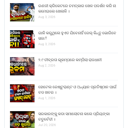
ରଣଜୀ କ୍ରିକେଟରେ ଚମତ୍କାର ଖେଳ ପଦର୍ଶନ କରି ନା
କମେଇଲେ ଖେଳାଳି ।
Aug 3, 2026
ଗାଳି କରୁଥିଲେ ହୁଏତ ଯିବେନାହିଁ ଜେଲ୍ କିନ୍ତୁ ଭୋଗିବେ
ସଜା !
Aug 3, 2026
୨.୯ ତୀବ୍ରତା ଭୂକମ୍ପରେ କମ୍ପିଲା ରାଜଧାନୀ
Aug 2, 2026
ହୋଟେଲ ରେଷ୍ଟୁରାଣ୍ଟ ଓ ଅନ୍ୟାନ ପ୍ରତିଷ୍ଠାନ ପାଇଁ
ବଡ ଖବର ।
Aug 1, 2026
ସରକାରଙ୍କୁ କଡା ସମାଲୋଚନା କଲେ ପ୍ରିୟଙ୍କା
ଚତୁର୍ବେଦୀ ।
Jul 20, 2026