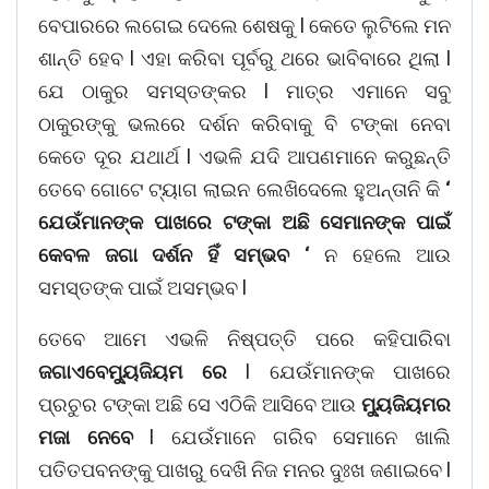
ବେପାରରେ ଲଗେଇ ଦେଲେ ଶେଷକୁ l କେତେ ଲୁଟିଲେ ମନ
ଶାନ୍ତି ହେବ l ଏହା କରିବା ପୂର୍ବରୁ ଥରେ ଭାବିବାରେ ଥିଲା l
ଯେ ଠାକୁର ସମସ୍ତଙ୍କର l ମାତ୍ର ଏମାନେ ସବୁ
ଠାକୁରଙ୍କୁ ଭଲରେ ଦର୍ଶନ କରିବାକୁ ବି ଟଙ୍କା ନେବା
କେତେ ଦୂର ଯଥାର୍ଥ l ଏଭଳି ଯଦି ଆପଣମାନେ କରୁଛନ୍ତି
ତେବେ ଗୋଟେ ଟ୍ୟାଗ ଲାଇନ ଲେଖିଦେଲେ ହୁଅନ୍ତାନି କି
‘
ଯେଉଁମାନଙ୍କ ପାଖରେ ଟଙ୍କା ଅଛି ସେମାନଙ୍କ ପାଇଁ
କେବଳ ଜଗା ଦର୍ଶନ ହିଁ ସମ୍ଭବ ‘
ନ ହେଲେ ଆଉ
ସମସ୍ତଙ୍କ ପାଇଁ ଅସମ୍ଭବ l
ତେବେ ଆମେ ଏଭଳି ନିଷ୍ପତ୍ତି ପରେ କହିପାରିବା
ଜଗାଏବେମ୍ୟୁଜିୟମ ରେ
l ଯେଉଁମାନଙ୍କ ପାଖରେ
ପ୍ରଚୁର ଟଙ୍କା ଅଛି ସେ ଏଠିକି ଆସିବେ ଆଉ
ମ୍ୟୁଜିୟମର
ମଜା ନେବେ
l ଯେଉଁମାନେ ଗରିବ ସେମାନେ ଖାଲି
ପତିତପବନଙ୍କୁ ପାଖରୁ ଦେଖି ନିଜ ମନର ଦୁଃଖ ଜଣାଇବେ l