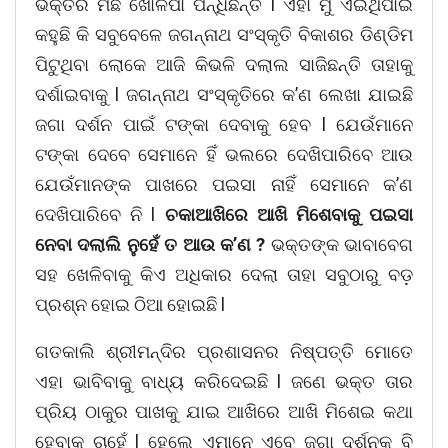
ଭକ୍ତର ମିଛ ଖୋଳପା ପିନ୍ଧିଛନ୍ତି l ଏହା ମୁଁ ଏଇଥିପାଇଁ
କହୁଛି କି ସବୁବେଳେ ଜଗନ୍ନାଥ ସଂସ୍କୃତି ବିକାଶର ଡିଣ୍ଡିମ
ପିଟୁଥିବା ଲୋକେ ଆଜି କିଭଳି ଦଲାଲ ସାଜିଛନ୍ତି ତାହାକୁ
ଦର୍ଶାଇବାକୁ l ଜଗନ୍ନାଥ ସଂସ୍କୃତିରେ କ’ଣ ଲେଖା ଯାଇଛି
ଜଗା ଦର୍ଶନ ପାଇଁ ଟଙ୍କା ଦେବାକୁ ହେବ l ଯେଉଁମାନେ
ଟଙ୍କା ଦେବେ ସେମାନେ ହିଁ ଭଲରେ ଦେଖିପାରିବେ ଆଉ
ଯେଉଁମାନଙ୍କ ପାଖରେ ପଇସା ନାହିଁ ସେମାନେ କ’ଣ
ଦେଖିପାରିବେ ନି l
ଚକାଆଖିରେ ଆଖି ମିଶେବାକୁ ପଇସା
ନେବା ଦଲାଲି ନୁହେଁ ତ ଆଉ କ’ଣ ?
ଭକ୍ତଙ୍କ ଭାବାବେଗ
ସହ ଖେଳିବାକୁ କିଏ ଅଧିକାର ଦେଲା ତାହା ସବୁଠାରୁ ବଡ଼
ପ୍ରଶ୍ନ ହୋଇ ଠିଆ ହୋଇଛି l
ଗତକାଲି ଶ୍ରୀମନ୍ଦିର ପ୍ରଶାସନର ନିଷ୍ପତ୍ତି ମୋତେ
ଏହା ଭାବିବାକୁ ବାଧ୍ୟ କରିଦେଇଛି l ଜଣେ ଭକ୍ତ ତାର
ପ୍ରିୟ ଠାକୁର ପାଖକୁ ଯାଇ ଆଖିରେ ଆଖି ମିଶେଇ କଥା
ହେବାକୁ ଚାହେଁ l ହେଲେ ଏମାନେ ଏବେ ଜଗା ଦର୍ଶନକୁ ବି