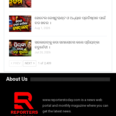
ହୋଟେଲ ରେଷ୍ଟୁରାଣ୍ଟ ଓ ଅନ୍ୟାନ ପ୍ରତିଷ୍ଠାନ ପାଇଁ
ବଡ ଖବର ।
Aug 1, 2026
ସରକାରଙ୍କୁ କଡା ସମାଲୋଚନା କଲେ ପ୍ରିୟଙ୍କା
ଚତୁର୍ବେଦୀ ।
Jul 20, 2026
PREV
NEXT
1 of 2,409
About Us
www.reporterstoday.com is a news web
portal and monthly magazine where you can
get the latest news.