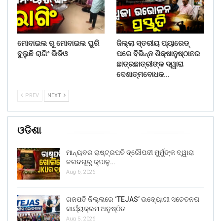
ମୋବାଇଲ ରୁ ମୋବାଇଲ ଘୁରି
ଜିଲ୍ଲା ସ୍ତରୀୟ ପ୍ୟାରେଡ୍
ବୁଲୁଛି ରାଗିଂ ଭିଡିଓ
ପରେ ବିଭିନ୍ନ ଶିକ୍ଷାନୁଷ୍ଠାନର
ଛାତ୍ରଛାତ୍ରୀଙ୍କ ଦ୍ୱାରା
ଦେଶାତ୍ମବୋଧକ…
PREV
NEXT
ଓଡିଶା
ମାନ୍ୟବର ରାଷ୍ଟ୍ରପତି ଦ୍ରୌପଦୀ ମୁର୍ମୁଙ୍କ ଦ୍ୱାରା
ଜଗଦଗୁରୁ କୃପାଳୁ…
Aug 6, 2026
ଗଜପତି ଜିଲ୍ଲାରେ ‘TEJAS’ ଉଦ୍ୟୋଗୀ ସଚେତନତା
କାର୍ଯ୍ୟକ୍ରମ ଅନୁଷ୍ଠିତ
Aug 5, 2026