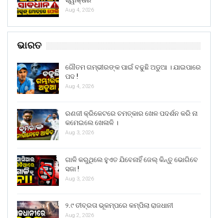
Aug 4, 2026
ଭାରତ
ଗୌତମ ଗମ୍ଭୀରଙ୍କ ପାଇଁ ବଢୁଛି ଅଡୁଆ । ଯାଇପାରେ
ପଦ !
Aug 4, 2026
ରଣଜୀ କ୍ରିକେଟରେ ଚମତ୍କାର ଖେଳ ପଦର୍ଶନ କରି ନା
କମେଇଲେ ଖେଳାଳି ।
Aug 3, 2026
ଗାଳି କରୁଥିଲେ ହୁଏତ ଯିବେନାହିଁ ଜେଲ୍ କିନ୍ତୁ ଭୋଗିବେ
ସଜା !
Aug 3, 2026
୨.୯ ତୀବ୍ରତା ଭୂକମ୍ପରେ କମ୍ପିଲା ରାଜଧାନୀ
Aug 2, 2026