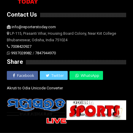
Contact Us
info@reporterstoday.com
LP-115, Prasanti Vihar, Housing Board Colony, Near Kiit College
Bhubaneswar, Odisha, India 751024
7008420927
9937028982
/
7847944970
Share
Facebook
Twitter
WhatsApp
Akruti to Odia Unicode Converter