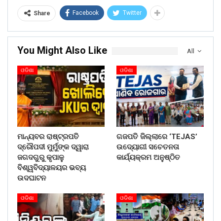
Facebook
Twitter
Share
You Might Also Like
All
ଓଡିଶା
ଓଡିଶା
ମାନ୍ୟବର ରାଷ୍ଟ୍ରପତି
ଗଜପତି ଜିଲ୍ଲାରେ ‘TEJAS’
ଦ୍ରୌପଦୀ ମୁର୍ମୁଙ୍କ ଦ୍ୱାରା
ଉଦ୍ୟୋଗୀ ସଚେତନତା
ଜଗଦଗୁରୁ କୃପାଳୁ
କାର୍ଯ୍ୟକ୍ରମ ଅନୁଷ୍ଠିତ
ବିଶ୍ୱବିଦ୍ୟାଳୟର ଭବ୍ୟ
ଉଦଘାଟନ
ଓଡିଶା
ଓଡିଶା