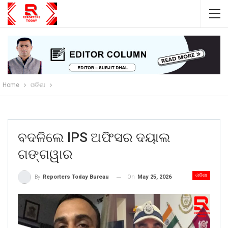
Home
ଓଡିଶା
ବଦଳିଲେ IPS ଅଫିସର ଦୟାଲ
ଗଙ୍ଗୱାର
ଓଡିଶା
On
May 25, 2026
By
Reporters Today Bureau