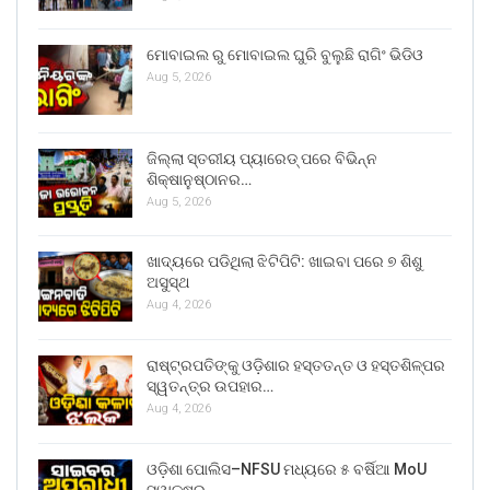
ମୋବାଇଲ ରୁ ମୋବାଇଲ ଘୁରି ବୁଲୁଛି ରାଗିଂ ଭିଡିଓ
Aug 5, 2026
ଜିଲ୍ଲା ସ୍ତରୀୟ ପ୍ୟାରେଡ୍ ପରେ ବିଭିନ୍ନ
ଶିକ୍ଷାନୁଷ୍ଠାନର…
Aug 5, 2026
ଖାଦ୍ୟରେ ପଡିଥିଲା ଝିଟିପିଟି: ଖାଇବା ପରେ ୭ ଶିଶୁ
ଅସୁସ୍ଥ
Aug 4, 2026
ରାଷ୍ଟ୍ରପତିଙ୍କୁ ଓଡ଼ିଶାର ହସ୍ତତନ୍ତ ଓ ହସ୍ତଶିଳ୍ପର
ସ୍ୱତନ୍ତ୍ର ଉପହାର…
Aug 4, 2026
ଓଡ଼ିଶା ପୋଲିସ–NFSU ମଧ୍ୟରେ ୫ ବର୍ଷିଆ MoU
ସ୍ୱାକ୍ଷର