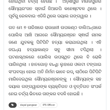
ହୋଇଥିବା ଚର୍ଚ୍ଚା ହେଉଛି । ଅଡ଼ଶପୁର ମଉଜପୁରର
ସୌମ୍ୟରଂଜନ ସ୍ବାଇଁ ଜିଆରପି କନେଷ୍ଟବଳ ଥିଲେ ।
ପୂର୍ବରୁ ରେଳବାଇ ଏଡିଜି ଥିଲେ ଦୟାଲ ଗଙ୍ଗୱାର ।
ଗତ ମେ ୭ ତାରିଖରେ ରାଜଧାନୀ ଉପକଣ୍ଠ ବାଲିଅନ୍ତାରେ
ପୋଲିସ ଆଖି ଆଗରେ ସୌମ୍ୟରଞ୍ଜନ ସ୍ଵାଇଁ ନାମକ
ଜଣେ ଯୁବକକୁ ପିଟିପିଟି ହତ୍ୟା କରାଯାଇଥିଲା । ଏହି
ଜଘନ୍ୟ ହତ୍ୟାକାଣ୍ଡ ସବୁ ସୀମା ଟପିଥିଲା ।
ଘଟଣାସ୍ଥଳରେ ପୋଲିସ ଉପସ୍ଥିତ ଥିଲେ ବି ରୋକି
ପାରିନଥିଲା । ହାତଗୋଡ଼ ବାନ୍ଧି ଲୁହାରେ ଓଲଟା ଟଙ୍ଗାଇ
ସଂଘବଦ୍ଧ ହୋଇ ଅତି ନିର୍ମମ ଭାବେ ରଡ୍, ଲାଠିରେ ପିଟିପିଟି
ମାରିଦେଇଥିଲ ସୌମ୍ୟରଞ୍ଜନଙ୍କୁ । ସୌମ୍ୟଙ୍କ ସହ
ଦୟାଲ ଗଙ୍ଗୱାରଙ୍କ ବ୍ୟକ୍ତିଗତ ଓ ବୃତ୍ତିଗତ ସଂପର୍କ
ନେଇ ଚର୍ଚ୍ଚା ଭିତରେ ତାଙ୍କର ବଦଳି ହୋଇଛି ।
dayal gangwar
IPS Officer