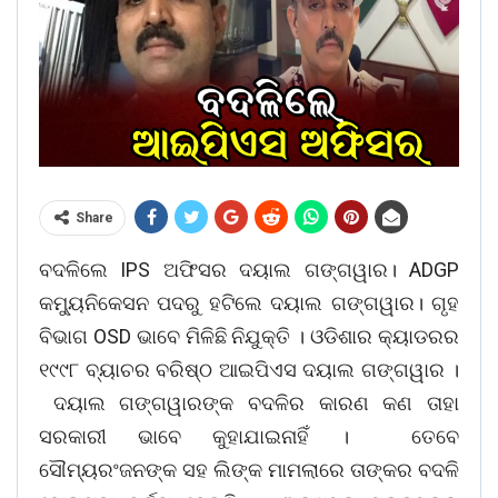
Share
ବଦଳିଲେ IPS ଅଫିସର ଦୟାଲ ଗଙ୍ଗୱାର। ADGP
କମ୍ୟୁନିକେସନ ପଦରୁ ହଟିଲେ ଦୟାଲ ଗଙ୍ଗୱାର। ଗୃହ
ବିଭାଗ OSD ଭାବେ ମିଳିଛି ନିଯୁକ୍ତି । ଓଡିଶାର କ୍ୟାଡରର
୧୯୯୮ ବ୍ୟାଚର ବରିଷ୍ଠ ଆଇପିଏସ ଦୟାଲ ଗଙ୍ଗୱାର ।
ଦୟାଲ ଗଙ୍ଗୱାରଙ୍କ ବଦଳିର କାରଣ କଣ ତାହା
ସରକାରୀ ଭାବେ କୁହାଯାଇନାହିଁ । ତେବେ
ସୌମ୍ୟରଂଜନଙ୍କ ସହ ଲିଙ୍କ ମାମଲାରେ ତାଙ୍କର ବଦଳି