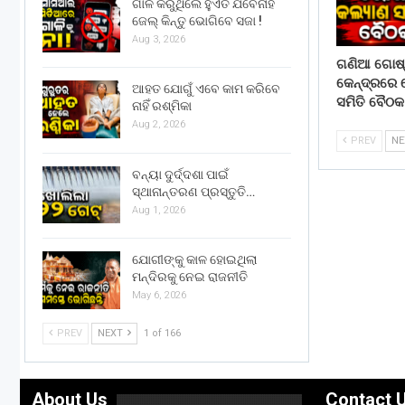
ଗାଳି କରୁଥିଲେ ହୁଏତ ଯିବେନାହିଁ
ଜେଲ୍ କିନ୍ତୁ ଭୋଗିବେ ସଜା !
Aug 3, 2026
ଗଣିଆ ଗୋଷ୍ଠ
କେନ୍ଦ୍ରରେ
ଆହତ ଯୋଗୁଁ ଏବେ କାମ କରିବେ
ସମିତି ବୈଠକ
ନାହିଁ ରଶ୍ମିକା
Aug 2, 2026
PREV
N
ବନ୍ୟା ଦୁର୍ଦ୍ଦଶା ପାଇଁ
ସ୍ଥାନାନ୍ତରଣ ପ୍ରସ୍ତୁତି…
Aug 1, 2026
ଯୋଗୀଙ୍କୁ କାଳ ହୋଇଥିଲା
ମନ୍ଦିରକୁ ନେଇ ରାଜନୀତି
May 6, 2026
PREV
NEXT
1 of 166
About Us
Contact 