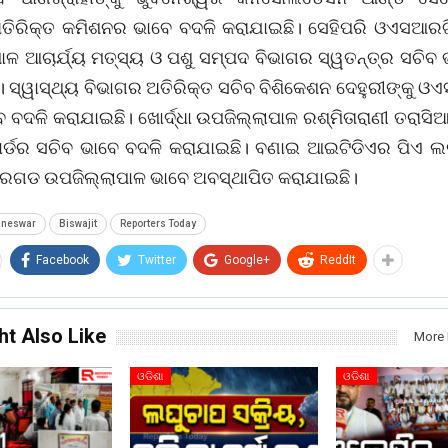
ତିରିକ୍ତ କମିଶନର ଭାବେ ବଦଳି କରାଯାଇଛି। ସେହିପରି ଓଏସଆରଟ
ଳ ଆଚାର୍ଯ୍ୟ ମତ୍ସ୍ୟ ଓ ପଶୁ ସମ୍ପଦ ବିଭାଗର ସ୍ୱତନ୍ତ୍ର ସଚିବ 
। ସ୍ୱାସ୍ଥ୍ୟ ବିଭାଗର ଅତିରିକ୍ତ ସଚିବ ବିଶିକେଶନ ଦେହୁରୀଙ୍କୁ ଓ
 ବଦଳି କରାଯାଇଛି। ଖୋର୍ଦ୍ଧା ଉପଜିଲ୍ଲାପାଳ ରଶ୍ମିତାରାଣୀ ତରାସିଆ
ୋର୍ଡର ସଚିବ ଭାବେ ବଦଳି କରାଯାଇଛି। ବଣାଇ ଆଇଟିଡିଏର ପିଏ ଲ
 ବରଗଡ ଉପଜିଲ୍ଲାପାଳ ଭାବେ ଅବସ୍ଥାପିତ କରାଯାଇଛି।
aneswar
Biswajit
Reporters Today
Facebook
Twitter
Google+
ReddIt
ht Also Like
More 
ଓଡିଶା
ଓଡିଶା