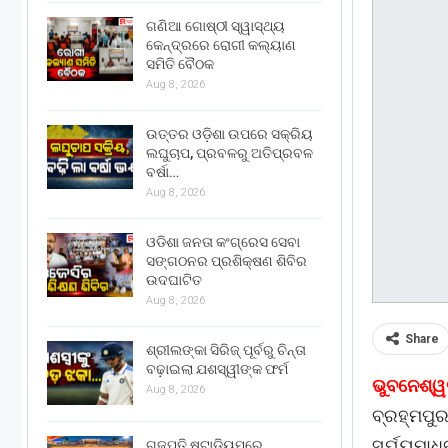
ଗଣିଆ ଗୋଷ୍ଠୀ ସ୍ୱାସ୍ଥ୍ୟ
କେନ୍ଦ୍ରରେ ରୋଗୀ କଲ୍ୟାଣ
ସମିତି ବୈଠକ
Aug 8, 2026
ଉତ୍ତର ଓଡ଼ିଶା ଉପରେ ସକ୍ରିୟ
ଲଘୁଚାପ, ପ୍ରବଳରୁ ଅତିପ୍ରବଳ
ବର୍ଷା…
Aug 8, 2026
ଓଡିଶା ଜନତା କଂଗ୍ରେସ ସେବା
ସଙ୍ଗଠନର ପ୍ରଶିକ୍ଷଣ ଶିବିର
ଉଦଘାଟିତ
Aug 8, 2026
Share
ଶ୍ରୀଲଙ୍କା ସିରିଜ୍ ପୂର୍ବରୁ ଚିନ୍ତା
ବଢ଼ାଇଲା ଯଶସ୍ୱୀଙ୍କ ଫର୍ମ
ଭୁବନେଶ୍ୱ
Aug 8, 2026
ବ୍ରହ୍ମପ
ସୂର୍ଯ୍ୟ
ଗଜପତି ଷ୍ଟାଡିୟମରେ