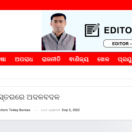
୍ଷା
ଅପରାଧ
ରାଜନୀତି
ଵାଣିଜ୍ୟ
ଖେଳ
ପ୍ରଯୁ
ସ୍ତରରେ ଅଦଳବଦଳ
Last updated
Sep 5, 2022
rters Today Bureau