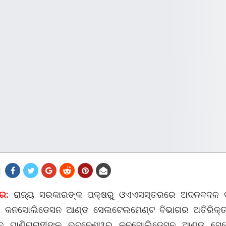
ର:
ରାଜ୍ୟ ସରକାରଙ୍କ ପକ୍ଷରୁ ଓଏଏସସ୍ତରରେ ଅଦଳବଦଳ କ
ୁର କନସୋଲିଡେସନ ଆଣ୍ଡ ସେଲଟେଲମେଣ୍ଟ ବିଭାଗର ଅତିରିକ୍
ମାଧବ ପାଣିଗ୍ରାହୀଙ୍କୁ ଭୁବନେଶ୍ୱର କନସୋଲିଡେସନ ଆଣ୍ଡ ସେ