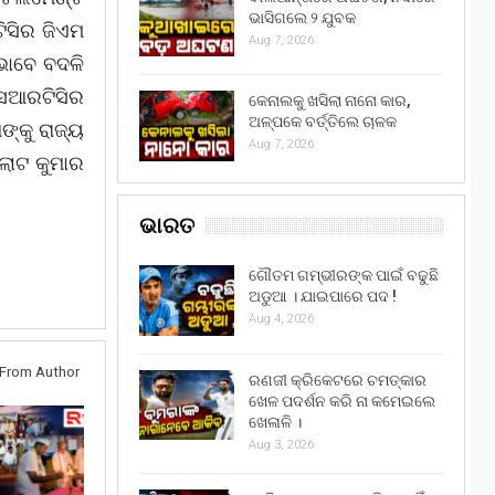
ଭାସିଗଲେ ୨ ଯୁବକ
ିସିର ଜିଏମ
Aug 7, 2026
ଭାବେ ବଦଳି
ଏସଆରଟିସିର
କେନାଲକୁ ଖସିଲା ନାନୋ କାର,
ଅଳ୍ପକେ ବର୍ତ୍ତିଲେ ଚାଳକ
ଙ୍କୁ ରାଜ୍ୟ
Aug 7, 2026
ଲାଟ କୁମାର
ଭାରତ
ଗୌତମ ଗମ୍ଭୀରଙ୍କ ପାଇଁ ବଢୁଛି
ଅଡୁଆ । ଯାଇପାରେ ପଦ !
Aug 4, 2026
From Author
ରଣଜୀ କ୍ରିକେଟରେ ଚମତ୍କାର
ଖେଳ ପଦର୍ଶନ କରି ନା କମେଇଲେ
ଖେଳାଳି ।
Aug 3, 2026