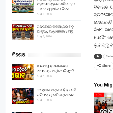
ମହାସମାରୋହରେ ପାଳିତ ହେବ
ବିଭାଗର ଅ
୮୦ତମ ସ୍ୱାଧୀନତା ଦିବସ
ବ୍ରଜଗୋପା
Aug 8, 2026
ହୋଇଛନ୍ତି
ଗଜପତିରେ ଭିଜିଲାନ୍ସର ବଡ଼
ଜିଏମ ଭାବେ
ଆକ୍ସନ୍, ବନ୍ଧାହେଲେ 3ବାବୁ
ହାଉସିଂ ବ
Aug 8, 2026
ଲୁହାଙ୍କୁ
ବିଶେଷ
Bhub
Share
୫ ଉପାୟ ବଦଳାଇଦେବ
ଆପଣଙ୍କ ଆର୍ଥିକ ପରିସ୍ଥିତି
Aug 6, 2026
You Mig
୨୦ ହଜାର ଟଙ୍କାର ବିଲ୍ ଦେଖି
ଉଡିଗଲା ପ୍ରେମିକଙ୍କ ହୋସ୍
ଓଡିଶା
Aug 3, 2026