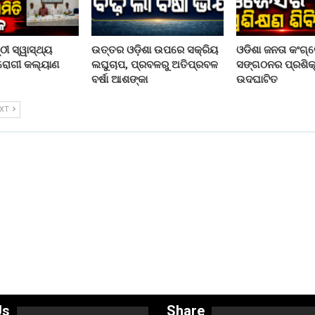
ୀ ସ୍ୱାସ୍ଥ୍ୟ
ଉତ୍ତର ଓଡ଼ିଶା ଉପରେ ସକ୍ରିୟ
ଓଡିଶା ଜନତା କଂଗ୍
 ରୋଗୀ କଲ୍ୟାଣ
ଲଘୁଚାପ, ପ୍ରବଳରୁ ଅତିପ୍ରବଳ
ସଙ୍ଗଠନର ପ୍ରଶିକ୍
ବର୍ଷା ଆଶଙ୍କା
ଉଦଘାଟିତ
EXT
Us
Share