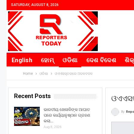
SATURDAY, AUGUST 8, 2026
English
ହୋମ୍
ଓଡିଶା
ଦେଶ ବିଦେଶ
ଶିକ
Home
ଓଡିଶା
ଓଏଏସସ୍ତରରେ ଅଦଳବଦଳ
Recent Posts
ଓଏଏସ
ଭାରତୀୟ ଖେଳାଳିଙ୍କ ଆଘାତ
By
Repo
ପରେ କାର୍ଯ୍ୟାନୁଷ୍ଠାନ ଗ୍ରହଣ
କଲା…
Aug 8, 2026