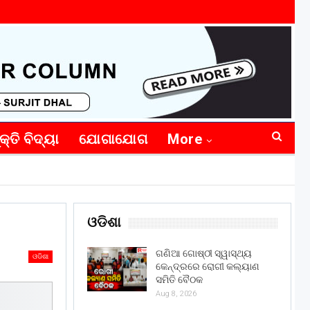
କ୍ତି ବିଦ୍ୟା
ଯୋଗାଯୋଗ
More
ଓଡିଶା
ଗଣିଆ ଗୋଷ୍ଠୀ ସ୍ୱାସ୍ଥ୍ୟ
ଓଡିଶା
କେନ୍ଦ୍ରରେ ରୋଗୀ କଲ୍ୟାଣ
ସମିତି ବୈଠକ
Aug 8, 2026