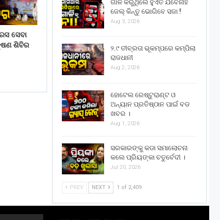
ଗାଳି କରୁଥିଲେ ହୁଏତ ଯିବେନାହିଁ
ଜେଲ୍ କିନ୍ତୁ ଭୋଗିବେ ସଜା !
Aug 3, 2026
ରେସ ସେବା
ଷଣ ଶିବିର
୨.୯ ତୀବ୍ରତା ଭୂକମ୍ପରେ କମ୍ପିଲା
ରାଜଧାନୀ
Aug 2, 2026
ହୋଟେଲ ରେଷ୍ଟୁରାଣ୍ଟ ଓ
ଅନ୍ୟାନ ପ୍ରତିଷ୍ଠାନ ପାଇଁ ବଡ
ଖବର ।
Aug 1, 2026
ସରକାରଙ୍କୁ କଡା ସମାଲୋଚନା
କଲେ ପ୍ରିୟଙ୍କା ଚତୁର୍ବେଦୀ ।
Jul 20, 2026
PREV
NEXT
1 of 2,409