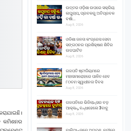
ଉତ୍ତର ଓଡ଼ିଶା ଉପରେ ସକ୍ରିୟ
ଲଘୁଚାପ, ପ୍ରବଳରୁ ଅତିପ୍ରବଳ
ବର୍ଷା…
Aug 8, 2026
ଓଡିଶା ଜନତା କଂଗ୍ରେସ ସେବା
ସଙ୍ଗଠନର ପ୍ରଶିକ୍ଷଣ ଶିବିର
ଉଦଘାଟିତ
Aug 8, 2026
ଗଜପତି ଷ୍ଟାଡିୟମରେ
ମହାସମାରୋହରେ ପାଳିତ ହେବ
୮୦ତମ ସ୍ୱାଧୀନତା ଦିବସ
Aug 8, 2026
ଗଜପତିରେ ଭିଜିଲାନ୍ସର ବଡ଼
ଆକ୍ସନ୍, ବନ୍ଧାହେଲେ 3ବାବୁ
ରାଯାଇଛି।
Aug 8, 2026
ତ କମିଶନର
ଟେଲମେଣ୍ଟ
ବାଲିଆନ୍ତାରେ ଅଘଟଣ, ନଦୀରେ