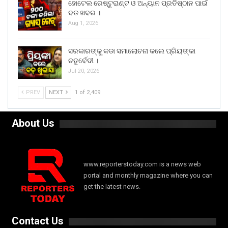
ହୋଟେଲ ରେଷ୍ଟୁରାଣ୍ଟ ଓ ଅନ୍ୟାନ ପ୍ରତିଷ୍ଠାନ ପାଇଁ
ବଡ ଖବର ।
Aug 1, 2026
ସରକାରଙ୍କୁ କଡା ସମାଲୋଚନା କଲେ ପ୍ରିୟଙ୍କା
ଚତୁର୍ବେଦୀ ।
Jul 20, 2026
PREV
NEXT
1 of 2,409
About Us
www.reporterstoday.com is a news web
portal and monthly magazine where you can
get the latest news.
Contact Us