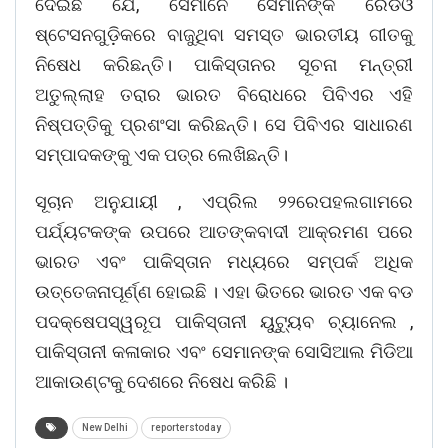
ଦେଇଛି ଯେ, ସେମାନେ ସେମାନଙ୍କ ରେଡିଓ
ଷ୍ଟେସନଗୁଡ଼ିକରେ ବାଜୁଥିବା ସମସ୍ତ ଭାରତୀୟ ଗୀତକୁ
ନିଷେଧ କରିଛନ୍ତି। ପାକିସ୍ତାନର ସୂଚନା ମନ୍ତ୍ରୀ
ଅତୁଲ୍ଲାହ ତରାର ଭାରତ ବିରୋଧରେ ପିବିଏର ଏହି
ନିଷ୍ପତ୍ତିକୁ ପ୍ରଶଂସା କରିଛନ୍ତି। ସେ ପିବିଏର ସାଧାରଣ
ସମ୍ପାଦକଙ୍କୁ ଏକ ପତ୍ର ଲେଖିଛନ୍ତି।
ସୂଚାନ ଅନୁଯାୟୀ , ଏପ୍ରିଲ ୨୨ରେପହଲଗାମରେ
ପର୍ଯ୍ୟଟକଙ୍କ ଉପରେ ଆତଙ୍କବାଦୀ ଆକ୍ରମଣ ପରେ
ଭାରତ ଏବଂ ପାକିସ୍ତାନ ମଧ୍ୟରେ ସମ୍ପର୍କ ଅଧିକ
ଉତ୍ତେଜନାପୂର୍ଣ୍ଣ ହୋଇଛି । ଏହା ଭିତରେ ଭାରତ ଏକ ବଡ
ପଦକ୍ଷେପସ୍ୱରୂପ ପାକିସ୍ତାନୀ ୟୁଟ୍ୟୁବ ଚ୍ୟାନେଲ ,
ପାକିସ୍ତାନୀ କଳାକାର ଏବଂ ସେମାନଙ୍କ ସୋସିଆଲ ମିଡିଆ
ଆକାଉଣ୍ଟକୁ ଦେଶରେ ନିଷେଧ କରିଛି ।
New Delhi
reporterstoday