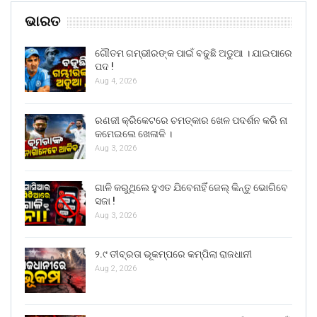
ଭାରତ
ଗୌତମ ଗମ୍ଭୀରଙ୍କ ପାଇଁ ବଢୁଛି ଅଡୁଆ । ଯାଇପାରେ
ପଦ !
Aug 4, 2026
ରଣଜୀ କ୍ରିକେଟରେ ଚମତ୍କାର ଖେଳ ପଦର୍ଶନ କରି ନା
କମେଇଲେ ଖେଳାଳି ।
Aug 3, 2026
ଗାଳି କରୁଥିଲେ ହୁଏତ ଯିବେନାହିଁ ଜେଲ୍ କିନ୍ତୁ ଭୋଗିବେ
ସଜା !
Aug 3, 2026
୨.୯ ତୀବ୍ରତା ଭୂକମ୍ପରେ କମ୍ପିଲା ରାଜଧାନୀ
Aug 2, 2026