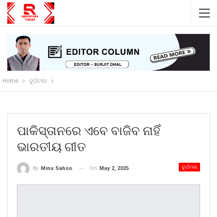
Home
ଦୁର୍ଘଟଣା
ପାକିସ୍ତାନରେ ଏବେ ବାଜିବ ନାହିଁ
ଭାରତୀୟ ଗୀତ
ଦୁର୍ଘଟଣା
On
May 2, 2025
By
Minu Sahoo