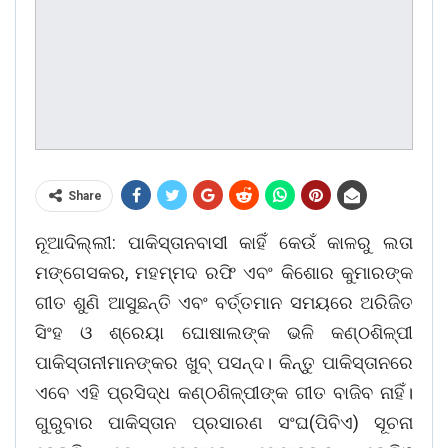
Share
ନୂଆଦିଲ୍ଲୀ: ପାକିସ୍ତାନବାସୀ କାହିଁ କେଉଁ କାଳରୁ ଲତା
ମଙ୍ଗେସକର, ମହମ୍ମଦ ରଫି ଏବଂ କିଶୋର କୁମାରଙ୍କ
ଗୀତ ଶୁଣି ଆସୁଛନ୍ତି ଏବଂ ବର୍ତ୍ତମାନ ସମୟରେ ଅରିଜିତ
ସିଂହ ଓ ଶ୍ରେୟା ଘୋଷାଲଙ୍କ ଭଳି କଣ୍ଠଶିଳ୍ପୀ
ପାକିସ୍ତାନୀମାନଙ୍କର ଖୁବ୍ ପସନ୍ଦ। କିନ୍ତୁ ପାକିସ୍ତାନରେ
ଏବେ ଏହି ପ୍ରସିଦ୍ଧ କଣ୍ଠଶିଳ୍ପୀଙ୍କ ଗୀତ ବାଜିବ ନାହିଁ।
ଗୁରୁବାର ପାକିସ୍ତାନ ପ୍ରସାରଣ ସଂଘ(ପିବିଏ) ସୂଚନା