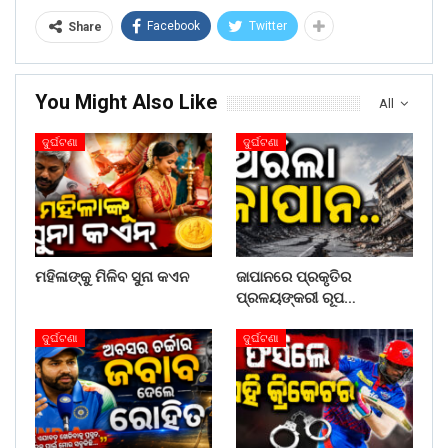
Facebook
Twitter
Share
You Might Also Like
All
ଦୁର୍ଘଟଣା
ଦୁର୍ଘଟଣା
ମହିଳାଙ୍କୁ ମିଳିବ ସୁନା କଏନ
ଜାପାନରେ ପ୍ରକୃତିର
ପ୍ରଳୟଙ୍କରୀ ରୂପ…
ଦୁର୍ଘଟଣା
ଦୁର୍ଘଟଣା