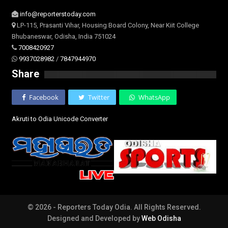
info@reporterstoday.com
LP-115, Prasanti Vihar, Housing Board Colony, Near Kiit College
Bhubaneswar, Odisha, India 751024
7008420927
9937028982
/
7847944970
Share
Facebook
Twitter
WhatsApp
Akruti to Odia Unicode Converter
© 2026 - Reporters Today Odia. All Rights Reserved.
Designed and Developed by
Web Odisha