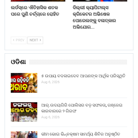
ଲର୍ଡସ୍‌ରେ ଐତିହାସିକ ଶତକ
ଦିଲ୍ଲୀ କ୍ୟାପିଟାଲ୍ସ
ପରେ ପୁଣି ଚର୍ଚ୍ଚାରେ ରୋହିତ
କ୍ରିକେଟର ଅଭିଷେକ
ପୋରେଲଙ୍କୁ ବଳାତ୍କାର
ଅଭିଯୋଗ…
PREV
NEXT
ଓଡିଶା
୫ ଉପାୟ ବଦଳାଇଦେବ ଆପଣଙ୍କ ଆର୍ଥିକ ପରିସ୍ଥିତି
Aug 6, 2026
ଆର୍.ଉଦୟଗିରି ପୋଲିସର ବଡ଼ ସଫଳତା, ଗଞ୍ଜେଇ
କାରବାରରେ ୨ ଗିରଫ
Aug 6, 2026
ଭୀମ ଭୋଇ ଭିନ୍ନକ୍ଷମ ସାମର୍ଥ୍ୟ ଶିବିର ଅନୁଷ୍ଠିତ