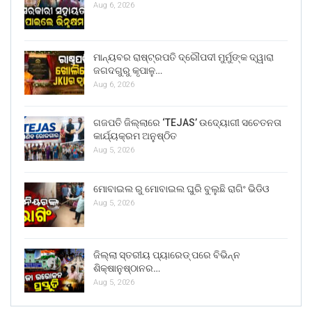
Aug 6, 2026
ମାନ୍ୟବର ରାଷ୍ଟ୍ରପତି ଦ୍ରୌପଦୀ ମୁର୍ମୁଙ୍କ ଦ୍ୱାରା
ଜଗଦଗୁରୁ କୃପାଳୁ…
Aug 6, 2026
ଗଜପତି ଜିଲ୍ଲାରେ ‘TEJAS’ ଉଦ୍ୟୋଗୀ ସଚେତନତା
କାର୍ଯ୍ୟକ୍ରମ ଅନୁଷ୍ଠିତ
Aug 5, 2026
ମୋବାଇଲ ରୁ ମୋବାଇଲ ଘୁରି ବୁଲୁଛି ରାଗିଂ ଭିଡିଓ
Aug 5, 2026
ଜିଲ୍ଲା ସ୍ତରୀୟ ପ୍ୟାରେଡ୍ ପରେ ବିଭିନ୍ନ
ଶିକ୍ଷାନୁଷ୍ଠାନର…
Aug 5, 2026