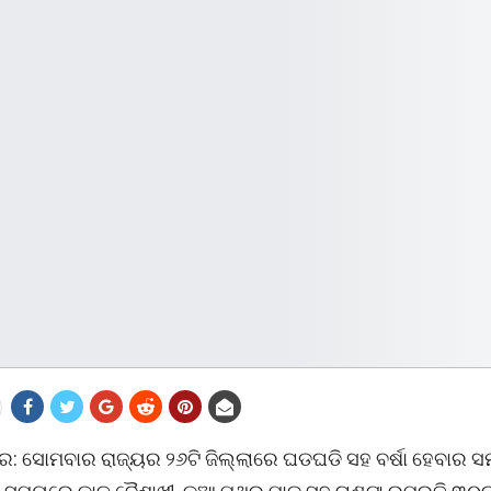
ର: ସୋମବାର ରାଜ୍ୟର ୨୬ଟି ଜିଲ୍ଲାରେ ଘଡଘଡି ସହ ବର୍ଷା ହେବାର ସ