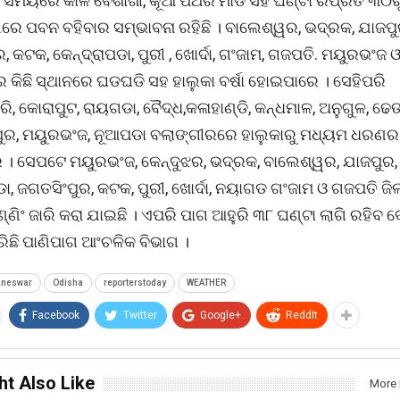
ଏହି ସମୟରେ କାଳ ବୈଶାଖୀ, କୂଆ ପଥର ମାଡ ସହ ଘଣ୍ଟା ରପ୍ରତି ୩୦ର
ରେ ପବନ ବହିବାର ସମ୍ଭାବନା ରହିଛି । ବାଲେଶ୍ୱର, ଭଦ୍ରକ, ଯାଜପୁ
, କଟକ, କେନ୍ଦ୍ରାପଡା, ପୁରୀ , ଖୋର୍ଦା, ଗଂଜାମ, ଗଜପତି. ମୟୁରଭଂଜ 
 କିଛି ସ୍ଥାନରେ ଘଡଘଡି ସହ ହାଲୁକା ବର୍ଷା ହୋଇପାରେ । ସେହିପରି
ି, କୋରାପୁଟ, ରାୟଗଡା, ବୈଦ୍ଧ,କଳାହାଣ୍ଡି, କନ୍ଧମାଳ, ଅନୁଗୁଳ, ଢେ
ର, ମୟୁରଭଂଜ, ନୂଆପଡା ବଲାଙ୍ଗୀରରେ ହାଲୁକାରୁ ମଧ୍ୟମ ଧରଣର ବ
। ସେପଟେ ମୟୁରଭଂଜ, କେନ୍ଦୁଝର, ଭଦ୍ରକ, ବାଲେଶ୍ୱର, ଯାଜପୁର,
ଡା, ଜଗତସିଂପୁର, କଟକ, ପୁରୀ, ଖୋର୍ଦା, ନୟାଗଡ ଗଂଜାମ ଓ ଗଜପତି ଜି
ଣିଂ ଜାରି କରା ଯାଇଛି । ଏପରି ପାଗ ଆହୁରି ୩୮ ଘଣ୍ଟା ଲାଗି ରହିବ ବୋ
ିଛି ପାଣିପାଗ ଆଂଚଳିକ ବିଭାଗ ।
aneswar
Odisha
reporterstoday
WEATHER
Facebook
Twitter
Google+
ReddIt
ht Also Like
More 