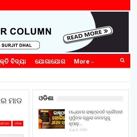
କ୍ତି ବିଦ୍ୟା
ଯୋଗାଯୋଗ
More
ଓଡିଶା
ପଥର ମାଡ
ମାନ୍ୟବର ରାଷ୍ଟ୍ରପତି ଦ୍ରୌପଦୀ
ମୁର୍ମୁଙ୍କ ଦ୍ୱାରା ଜଗଦଗୁରୁ
କୃପାଳୁ…
ପାଣିପାଗ
ଓଡିଶା
Aug 6, 2026