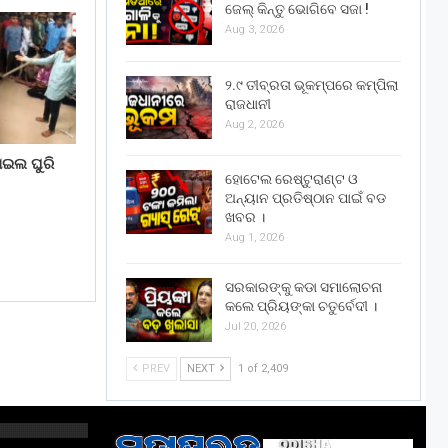
ଜେଲ୍ କିନ୍ତୁ ଭୋଗିବେ ସଜା !
Aug 3, 2026
୨.୯ ତୀବ୍ରତା ଭୂକମ୍ପରେ କମ୍ପିଲା
ରାଜଧାନୀ
Aug 2, 2026
ଇଲ ଘୁରି
ହୋଟେଲ ରେଷ୍ଟୁରାଣ୍ଟ ଓ
ଅନ୍ୟାନ ପ୍ରତିଷ୍ଠାନ ପାଇଁ ବଡ
ଖବର ।
Aug 1, 2026
ସରକାରଙ୍କୁ କଡା ସମାଲୋଚନା
କଲେ ପ୍ରିୟଙ୍କା ଚତୁର୍ବେଦୀ ।
Jul 20, 2026
PREV
NEXT
1 of 2,409