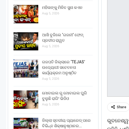
ମହିଳାଙ୍କୁ ମିଳିବ ସୁନା କଏନ
Aug 5, 2026
ଆଖି ବୁଜିଲେ ‘ଗଜନୀ’ ଫେମ୍
ପ୍ରଦୀପ ରାୱତ
Aug 5, 2026
ଗଜପତି ଜିଲ୍ଲାରେ ‘TEJAS’
ଉଦ୍ୟୋଗୀ ସଚେତନତା
କାର୍ଯ୍ୟକ୍ରମ ଅନୁଷ୍ଠିତ
Aug 5, 2026
ମୋବାଇଲ ରୁ ମୋବାଇଲ ଘୁରି
ବୁଲୁଛି ରାଗିଂ ଭିଡିଓ
Aug 5, 2026
Share
ଭୁବନେଶ୍ୱ
ଜିଲ୍ଲା ସ୍ତରୀୟ ପ୍ୟାରେଡ୍ ପରେ
ବିଭିନ୍ନ ଶିକ୍ଷାନୁଷ୍ଠାନର…