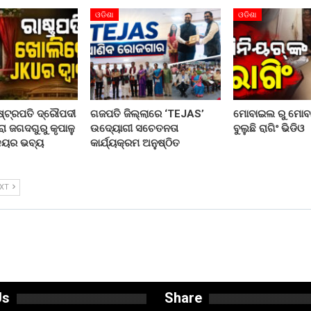
ଓଡିଶା
ଓଡିଶା
ଷ୍ଟ୍ରପତି ଦ୍ରୌପଦୀ
ଗଜପତି ଜିଲ୍ଲାରେ ‘TEJAS’
ମୋବାଇଲ ରୁ ମୋବା
ୱାରା ଜଗଦଗୁରୁ କୃପାଳୁ
ଉଦ୍ୟୋଗୀ ସଚେତନତା
ବୁଲୁଛି ରାଗିଂ ଭିଡିଓ
ାଳୟର ଭବ୍ୟ
କାର୍ଯ୍ୟକ୍ରମ ଅନୁଷ୍ଠିତ
EXT
Us
Share