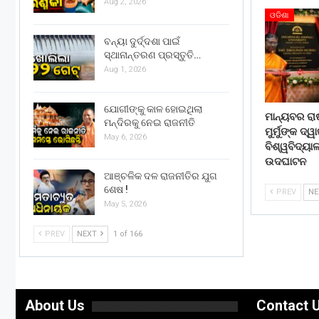
Aug 2, 2026
ଓଡିଶା
ବନ୍ୟା ଦୁର୍ଦ୍ଦଶା ପାଇଁ
ସ୍ଥାନାନ୍ତରଣ ପ୍ରସ୍ତୁତି…
Aug 1, 2026
ଯୋଗୀଙ୍କୁ କାଳ ହୋଇଥିଲା
ମାନ୍ୟବର ରା
ମନ୍ଦିରକୁ ନେଇ ରାଜନୀତି
ମୁର୍ମୁଙ୍କ ଦ୍
May 6, 2026
ବିଶ୍ୱବିଦ୍ୟ
ଉଦଘାଟନ
ଆଞ୍ଚଳିକ ଦଳ ରାଜନୀତିର ଯୁଗ
ଶେଷ !
PREV
N
May 5, 2026
PREV
NEXT
1 of 166
About Us
Contact 