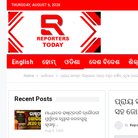
THURSDAY, AUGUST 6, 2026
English
ହୋମ୍
ଓଡିଶା
ଦେଶ ବିଦେଶ
ଶିକ
Home
ପାଣିପାଗ
ପ୍ରାୟ ସମସ୍ତ ଜିଲ୍ଲାରେ ଅଳ୍ପ ବହୁତ ବର୍ଷିବ, କୂଆ 
Recent Posts
ପ୍ରାୟ 
ସହ ଜୋ
ମାନ୍ୟବର ରାଷ୍ଟ୍ରପତି ଦ୍ରୌପଦୀ
ମୁର୍ମୁଙ୍କ ଦ୍ୱାରା ଜଗଦଗୁରୁ
କୃପାଳୁ…
By
Repo
Aug 6, 2026