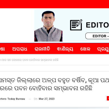
୍ଷା
ଅପରାଧ
ରାଜନୀତି
ଵାଣିଜ୍ୟ
ଖେଳ
ପ୍ରଯୁ
ପଥର ମାଡ ସହ ଜୋରରେ ପବନ ବୋହିବାର ସମ୍ଭାବନା ରହିଛି
ସମସ୍ତ ଜିଲ୍ଲାରେ ଅଳ୍ପ ବହୁତ ବର୍ଷିବ, କୂଆ 
ରରେ ପବନ ବୋହିବାର ସମ୍ଭାବନା ରହିଛି
On
Mar 27, 2023
rters Today Bureau