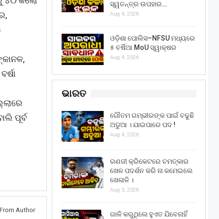
ୁ ୪୦ କିଲୋ
ସ୍ୱତନ୍ତ୍ର ଉପହାର…
ର,
Aug 4, 2026
ଓ
ଓଡ଼ିଶା ପୋଲିସ–NFSU ମଧ୍ୟରେ
୫ ବର୍ଷିଆ MoU ସ୍ୱାକ୍ଷର
ଙ୍କାନଳ,
Aug 4, 2026
ର୍ଷା
ଭାରତ
ଲ୍ଲାରେ
ଗୌତମ ଗମ୍ଭୀରଙ୍କ ପାଇଁ ବଢୁଛି
ଲି ପୂର୍ବ
ଅଡୁଆ । ଯାଇପାରେ ପଦ !
Aug 4, 2026
ରଣଜୀ କ୍ରିକେଟରେ ଚମତ୍କାର
ଖେଳ ପଦର୍ଶନ କରି ନା କମେଇଲେ
ଖେଳାଳି ।
Aug 3, 2026
From Author
ଗାଳି କରୁଥିଲେ ହୁଏତ ଯିବେନାହିଁ