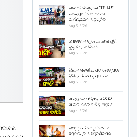
ଗଜପତି ଜିଲ୍ଲାରେ ‘TEJAS’
ଉଦ୍ୟୋଗୀ ସଚେତନତା
କାର୍ଯ୍ୟକ୍ରମ ଅନୁଷ୍ଠିତ
Aug 5, 2026
ମୋବାଇଲ ରୁ ମୋବାଇଲ ଘୁରି
ବୁଲୁଛି ରାଗିଂ ଭିଡିଓ
Aug 5, 2026
ଜିଲ୍ଲା ସ୍ତରୀୟ ପ୍ୟାରେଡ୍ ପରେ
ବିଭିନ୍ନ ଶିକ୍ଷାନୁଷ୍ଠାନର…
Aug 5, 2026
ଖାଦ୍ୟରେ ପଡିଥିଲା ଝିଟିପିଟି:
ଖାଇବା ପରେ ୭ ଶିଶୁ ଅସୁସ୍ଥ
Aug 4, 2026
ମ୍ଭାବନା
ରାଷ୍ଟ୍ରପତିଙ୍କୁ ଓଡ଼ିଶାର
ହସ୍ତତନ୍ତ ଓ ହସ୍ତଶିଳ୍ପର