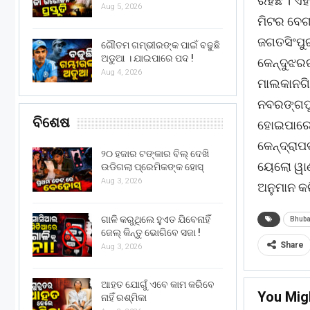
ରହିଛି । 
Aug 5, 2026
ମିଟର ବେଗ
ଜଗତସିଂପୁର
ଗୌତମ ଗମ୍ଭୀରଙ୍କ ପାଇଁ ବଢୁଛି
ଅଡୁଆ । ଯାଇପାରେ ପଦ !
କେନ୍ଦୁଝରର
Aug 4, 2026
ମାଲକାନଗିର
ନବରଙ୍ଗପୁ
ବିଶେଷ
ହୋଇପାରେ 
କେନ୍ଦ୍ରାପ
୨୦ ହଜାର ଟଙ୍କାର ବିଲ୍ ଦେଖି
ୟେଲୋ ୱାଣ୍
ଉଡିଗଲା ପ୍ରେମିକଙ୍କ ହୋସ୍
Aug 3, 2026
ଅନୁମାନ କର
ଗାଳି କରୁଥିଲେ ହୁଏତ ଯିବେନାହିଁ
Bhub
ଜେଲ୍ କିନ୍ତୁ ଭୋଗିବେ ସଜା !
Share
Aug 3, 2026
ଆହତ ଯୋଗୁଁ ଏବେ କାମ କରିବେ
You Mig
ନାହିଁ ରଶ୍ମିକା