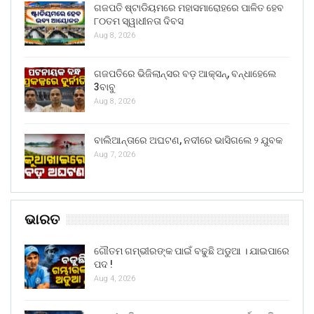
ଗଜପତି ଷ୍ଟାଡିୟମରେ ମହାସମାରୋହରେ ପାଳିତ ହେବ
୮୦ତମ ସ୍ୱାଧୀନତା ଦିବସ
Aug 8, 2026
ଗଜପତିରେ ଭିଜିଲାନ୍ସର ବଡ଼ ଆକ୍ସନ୍, ବନ୍ଧାହେଲେ
3ବାବୁ
Aug 8, 2026
ବାଲିଆନ୍ତାରେ ଅଘଟଣ, ନଦୀରେ ଭାସିଗଲେ ୨ ଯୁବକ
Aug 7, 2026
ଭାରତ
ଗୌତମ ଗମ୍ଭୀରଙ୍କ ପାଇଁ ବଢୁଛି ଅଡୁଆ । ଯାଇପାରେ
ପଦ !
Aug 4, 2026