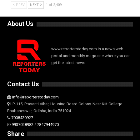
PREV
NEXT
1 of 2,409
About Us
www.reporterstoday.com is a news web
portal and monthly magazine where you can
get the latest news.
Contact Us
info@reporterstoday.com
LP-115, Prasanti Vihar, Housing Board Colony, Near Kiit College
Bhubaneswar, Odisha, India 751024
7008420927
9937028982
/
7847944970
Share