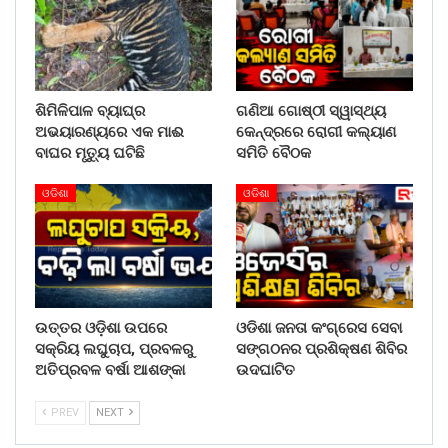
ଶିମିଳିପାଳ ବ୍ୟାଘ୍ର
ଗଣିଆ ଗୋଷ୍ଠୀ ସ୍ୱାସ୍ଥ୍ୟ
ଅଭୟାରଣ୍ୟରେ ଏକ ମାଈ
କେନ୍ଦ୍ରରେ ରୋଗୀ କଲ୍ୟାଣ
ବାଘର ମୃତ୍ୟୁ ଘଟିଛି
ସମିତି ବୈଠକ
ଓଡିଶା
ଓଡିଶା
ଉତ୍ତର ଓଡ଼ିଶା ଉପରେ
ଓଡିଶା ଜନତା କଂଗ୍ରେସ ସେବା
ସକ୍ରିୟ ଲଘୁଚାପ, ପ୍ରବଳରୁ
ସଙ୍ଗଠନର ପ୍ରଶିକ୍ଷଣ ଶିବିର
ଅତିପ୍ରବଳ ବର୍ଷା ଆଶଙ୍କା
ଉଦଘାଟିତ
PREV
NEXT