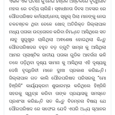
ଏଭଳି ଏକ ଘଟଣା କୁ ନେଇ ହିଞ୍ଜିଳି ଅଞ୍ଚଳରେ ବୃଦ୍ଧିଜୀବି
ମହଲ ରେ ଚର୍ଚ୍ଚା ଚାଲିଛି। ସ୍ଵାଧୀନତା ଦିବସ ଅବସର ରେ
ପୌରପରିଷଦ କର୍ମଚାରୀ,ନେତା, ସ୍କୁଲ୍ ପିଲା ମାନଙ୍କୁ ନେଇ
ଚଳଚଞ୍ଚଳ ଥିବା ବେଳେ ଖୋଦ୍ ଅତିରିକ୍ତ ଜିଲ୍ଲାପାଳ
ମଧ୍ୟ ପତାକା ଉତ୍ତୋଳନ କରିବା ନିମନ୍ତେ ଆସିଥିଲେ ସତ
।ସବୁ ସୁରୁଖୁର ଚାଲିଥିଲା ଅଵଶେଷ ହୋଇଥିଲା କିନ୍ତୁ
ପୌରପରିଷଦର ବହୁତ ବଡ଼ ତ୍ରୁଟି ସାମ୍ନା କୁ ଆସିଥିଲା
ଆମର ପ୍ଲାଷ୍ଟିକ ଜାତୀୟ ପତାକା ଗୁଡିକ ଆବର୍ଜନା ଭଳି
ତଳେ ପଡ଼ିଥିବା ଦୃଶ୍ୟ ସାମନା କୁ ଆସିଥିଲା ଏହି ଦୃଶ୍ୟକୁ
ଦେଖି ବୃଦ୍ଧିଜିବୀ ମାନେ ଦୁଃଖ ପ୍ରକାଶ କରିଛନ୍ତି।
ଜିଲ୍ଲାପାଳ ଗତ କାଲି ପୌରପରିଷଦ ପରିସରରୁ “ମୋ
ହିଞ୍ଜିଳି” କାର୍ୟ୍ୟକ୍ରମ ଶୁଭାରମ୍ଭ କରିଥିଲେ ହିଞ୍ଜିଳି
ସହରକୁ ସ୍ୱଚ୍ଛ କରିବା ତାଙ୍କ ପ୍ରୟାସକୁ ସମସ୍ତେ
ପ୍ରଶଂସା କରିଛନ୍ତି ସତ କିନ୍ତୁ ବିଡମ୍ବନା ବିଷୟ ଯେ
ପୌରପରିଷଦ ରେ ସଫେଇ ଯେଦି ଏପରି ଅନ୍ୟ ସ୍ଥାନର