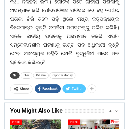
କଥା ନକହିବା ଭଲ। ଗୋଟିଏ ପଟେ ଜାତୀୟ ପତାକାକୁ
ଅସମ୍ମାନ କରି ପୌରପରିଷଦ ପରିସର ରେ ବହୁ ଜାତୀୟ
ପତାକା ଚିରି ତଳେ ପଡ଼ି ଥିଲେ ମଧ୍ୟ କତୃପକ୍ଷଙ୍କ
ତିଳେମାତ୍ର ଦୃଷ୍ଟି ନପଡିବା ସମସ୍ତଙ୍କୁ ଚକିତ କରିଛି।
ଏଭଳି ଜାତୀୟ ପତାକାକୁ ଅସମ୍ମାନ ନକରି ଏପରି
ସମ୍ବେଦୀନଶୀଳ ଘଟଣାକୁ ଉଚ୍ଚ ପଦ ଅଧିକାରୀ ଦୃଷ୍ଟି
ଦେବା ଆବଶ୍ୟକ ରହିଚି ବୋଲି ବୃଦ୍ଧିଜିବୀ ମାନେ ମତ
ପ୍ରକାଶ କରିଛନ୍ତି
bbsr
Odisha
reporterstoday
Facebook
Twitter
Share
You Might Also Like
All
ଓଡିଶା
ଓଡିଶା