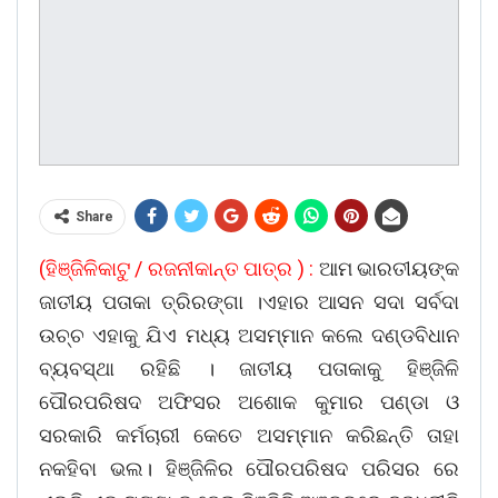
Share
(ହିଞ୍ଜିଳିକାଟୁ / ରଜନୀକାନ୍ତ ପାତ୍ର ) :
ଆମ ଭାରତୀୟଙ୍କ
ଜାତୀୟ ପତାକା ତ୍ରିରଙ୍ଗା ।ଏହାର ଆସନ ସଦା ସର୍ବଦା
ଉଚ୍ଚ ଏହାକୁ ଯିଏ ମଧ୍ୟ ଅସମ୍ମାନ କଲେ ଦଣ୍ଡବିଧାନ
ବ୍ୟବସ୍ଥା ରହିଛି । ଜାତୀୟ ପତାକାକୁ ହିଞ୍ଜିଳି
ପୌରପରିଷଦ ଅଫିସର ଅଶୋକ କୁମାର ପଣ୍ଡା ଓ
ସରକାରି କର୍ମଚାରୀ କେତେ ଅସମ୍ମାନ କରିଛନ୍ତି ତାହା
ନକହିବା ଭଲ। ହିଞ୍ଜିଳିର ପୌରପରିଷଦ ପରିସର ରେ