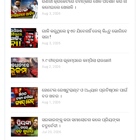
ରଣଜୀ କ୍ରିକେଟରେ ଚମତ୍କାର ଖେଳ ପଦର୍ଶନ କରି ନା
କମେଇଲେ ଖେଳାଳି ।
Aug 3, 2026
ଗାଳି କରୁଥିଲେ ହୁଏତ ଯିବେନାହିଁ ଜେଲ୍ କିନ୍ତୁ ଭୋଗିବେ
ସଜା !
Aug 3, 2026
୨.୯ ତୀବ୍ରତା ଭୂକମ୍ପରେ କମ୍ପିଲା ରାଜଧାନୀ
Aug 2, 2026
ହୋଟେଲ ରେଷ୍ଟୁରାଣ୍ଟ ଓ ଅନ୍ୟାନ ପ୍ରତିଷ୍ଠାନ ପାଇଁ
ବଡ ଖବର ।
Aug 1, 2026
ସରକାରଙ୍କୁ କଡା ସମାଲୋଚନା କଲେ ପ୍ରିୟଙ୍କା
ଚତୁର୍ବେଦୀ ।
Jul 20, 2026