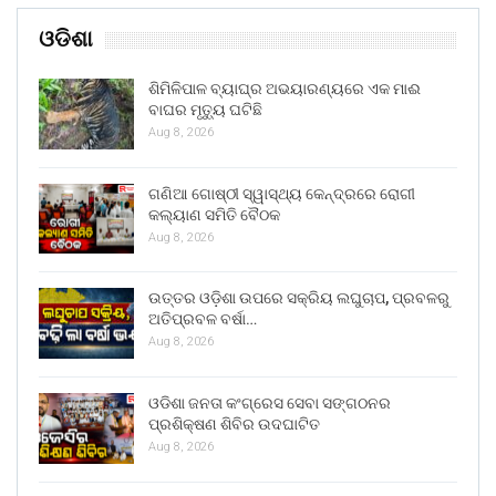
ଓଡିଶା
ଶିମିଳିପାଳ ବ୍ୟାଘ୍ର ଅଭୟାରଣ୍ୟରେ ଏକ ମାଈ
ବାଘର ମୃତ୍ୟୁ ଘଟିଛି
Aug 8, 2026
ଗଣିଆ ଗୋଷ୍ଠୀ ସ୍ୱାସ୍ଥ୍ୟ କେନ୍ଦ୍ରରେ ରୋଗୀ
କଲ୍ୟାଣ ସମିତି ବୈଠକ
Aug 8, 2026
ଉତ୍ତର ଓଡ଼ିଶା ଉପରେ ସକ୍ରିୟ ଲଘୁଚାପ, ପ୍ରବଳରୁ
ଅତିପ୍ରବଳ ବର୍ଷା…
Aug 8, 2026
ଓଡିଶା ଜନତା କଂଗ୍ରେସ ସେବା ସଙ୍ଗଠନର
ପ୍ରଶିକ୍ଷଣ ଶିବିର ଉଦଘାଟିତ
Aug 8, 2026