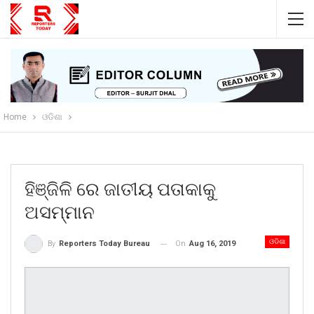
Home
ଓଡିଶା
ହିଞ୍ଜିଳି ରେ ଜାତୀୟ ପତାକାକୁ
ଅସମ୍ମାନ
ଓଡିଶା
On
Aug 16, 2019
By
Reporters Today Bureau