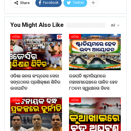
Facebook
Twitter
Share
You Might Also Like
All
ଓଡିଶା
ଓଡିଶା
ଓଡିଶା ଜନତା କଂଗ୍ରେସ ସେବା
ଗଜପତି ଷ୍ଟାଡିୟମରେ
ସଙ୍ଗଠନର ପ୍ରଶିକ୍ଷଣ ଶିବିର
ମହାସମାରୋହରେ ପାଳିତ ହେବ
ଉଦଘାଟିତ
୮୦ତମ ସ୍ୱାଧୀନତା ଦିବସ
ଓଡିଶା
ଓଡିଶା