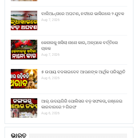
ବାଲିଆନ୍ତାରେ ଅଘଟଣ, ନଦୀରେ ଭାସିଗଲେ ୨ ଯୁବକ
Aug 7, 2026
କେନାଲକୁ ଖସିଲା ନାନୋ କାର, ଅଳ୍ପକେ ବର୍ତ୍ତିଲେ
ଚାଳକ
Aug 7, 2026
୫ ଉପାୟ ବଦଳାଇଦେବ ଆପଣଙ୍କ ଆର୍ଥିକ ପରିସ୍ଥିତି
Aug 6, 2026
ଆର୍.ଉଦୟଗିରି ପୋଲିସର ବଡ଼ ସଫଳତା, ଗଞ୍ଜେଇ
କାରବାରରେ ୨ ଗିରଫ
Aug 6, 2026
ଭାରତ