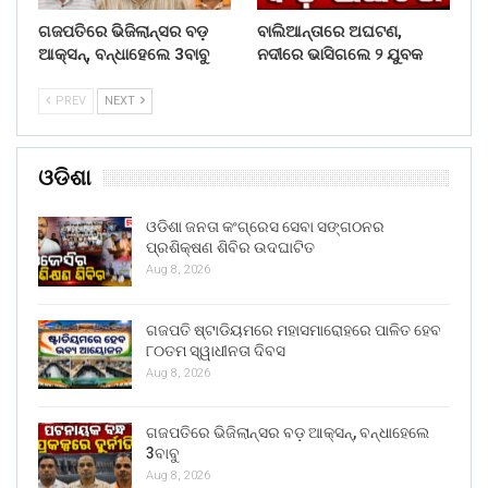
ଗଜପତିରେ ଭିଜିଲାନ୍ସର ବଡ଼
ବାଲିଆନ୍ତାରେ ଅଘଟଣ,
ଆକ୍ସନ୍, ବନ୍ଧାହେଲେ 3ବାବୁ
ନଦୀରେ ଭାସିଗଲେ ୨ ଯୁବକ
PREV
NEXT
ଓଡିଶା
ଓଡିଶା ଜନତା କଂଗ୍ରେସ ସେବା ସଙ୍ଗଠନର
ପ୍ରଶିକ୍ଷଣ ଶିବିର ଉଦଘାଟିତ
Aug 8, 2026
ଗଜପତି ଷ୍ଟାଡିୟମରେ ମହାସମାରୋହରେ ପାଳିତ ହେବ
୮୦ତମ ସ୍ୱାଧୀନତା ଦିବସ
Aug 8, 2026
ଗଜପତିରେ ଭିଜିଲାନ୍ସର ବଡ଼ ଆକ୍ସନ୍, ବନ୍ଧାହେଲେ
3ବାବୁ
Aug 8, 2026