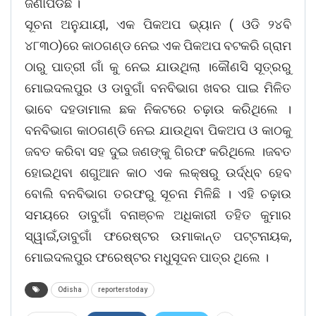
ଜଣାପଡିଛି ।
ସୂଚନା ଅନୁଯାୟୀ, ଏକ ପିକଅପ ଭ୍ୟାନ ( ଓଡି ୨୪ବି
୪୮୩୦)ରେ କାଠଗଣ୍ଡ ନେଇ ଏକ ପିକଅପ ବଟକରି ଗ୍ରାମ
ଠାରୁ ପାତ୍ରୀ ଗାଁ କୁ ନେଇ ଯାଉଥିଲା ।କୌଣସି ସୂତ୍ରରୁ
ମୋଇଦଲପୁର ଓ ଡାବୁଗାଁ ବନବିଭାଗ ଖବର ପାଇ ମିଳିତ
ଭାବେ ଦହଡାମାଲ ଛକ ନିକଟରେ ଚଢ଼ାଉ କରିଥିଲେ ।
ବନବିଭାଗ କାଠଗଣ୍ଡି ନେଇ ଯାଉଥିବା ପିକଅପ ଓ କାଠକୁ
ଜବତ କରିବା ସହ ଦୁଇ ଜଣଙ୍କୁ ଗିରଫ କରିଥିଲେ ।ଜବତ
ହୋଇଥିବା ଶଗୁଆନ କାଠ ଏକ ଲକ୍ଷରୁ ଉର୍ଦ୍ଧ୍ବ ହେବ
ବୋଲି ବନବିଭାଗ ତରଫରୁ ସୂଚନା ମିଳିଛି । ଏହି ଚଢ଼ାଉ
ସମୟରେ ଡାବୁଗାଁ ବନାଞ୍ଚଳ ଅଧିକାରୀ ତହିତ କୁମାର
ସ୍ୱାଇଁ,ଡାବୁଗାଁ ଫରେଷ୍ଟର ଉମାକାନ୍ତ ପଟ୍ଟନାୟକ,
ମୋଇଦଲପୁର ଫରେଷ୍ଟର ମଧୁସୂଦନ ପାତ୍ର ଥିଲେ ।
Odisha
reporterstoday