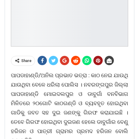
Share
ପାପଡାହାଣ୍ଡି/ଅନିଲ ପ୍ରଭାତ ଭତ୍ରା : କାଠ ନେଇ ଯାଉଥି
ଯାଉଥିବା ବେଳେ ଧରିଲା ପୋଲିସ । ନବରଙ୍ଗପୁର ଜିଲ୍ଲା
ପାପଡାହାଣ୍ଡି ମୋଇଦଲପୁର ଓ ଡାବୁଗାଁ ବନବିଭାଗ
ମିଳିତରେ ୨୦ଗୋଟି କାଠଗଣ୍ଡି ଓ ବ୍ୟବହୃତ ହୋଇଥିବା
ଗାଡିକୁ ଜବତ ସହ ଦୁଇ ଜଣଙ୍କୁ ଗିରଫ କରାଯାଇଛି ।
ତେବେ ଗିରଫ ହୋଇଥିବା ଦୁଇଜଣ ହେଲେ ଡାବୁଗାଁର ବେଣୁ
ହରିଜନ ଓ ପାତ୍ରୀ ଗ୍ରାମର ପ୍ରମଦ ହରିଜନ ବୋଲି