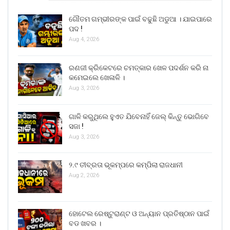
ଗୌତମ ଗମ୍ଭୀରଙ୍କ ପାଇଁ ବଢୁଛି ଅଡୁଆ । ଯାଇପାରେ
ପଦ !
Aug 4, 2026
ରଣଜୀ କ୍ରିକେଟରେ ଚମତ୍କାର ଖେଳ ପଦର୍ଶନ କରି ନା
କମେଇଲେ ଖେଳାଳି ।
Aug 3, 2026
ଗାଳି କରୁଥିଲେ ହୁଏତ ଯିବେନାହିଁ ଜେଲ୍ କିନ୍ତୁ ଭୋଗିବେ
ସଜା !
Aug 3, 2026
୨.୯ ତୀବ୍ରତା ଭୂକମ୍ପରେ କମ୍ପିଲା ରାଜଧାନୀ
Aug 2, 2026
ହୋଟେଲ ରେଷ୍ଟୁରାଣ୍ଟ ଓ ଅନ୍ୟାନ ପ୍ରତିଷ୍ଠାନ ପାଇଁ
ବଡ ଖବର ।