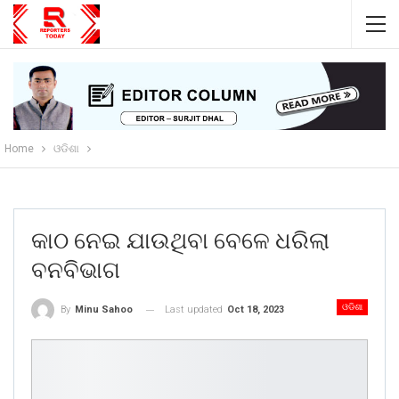
Home
ଓଡିଶା
କାଠ ନେଇ ଯାଉଥିବା ବେଳେ ଧରିଲା
ବନବିଭାଗ
ଓଡିଶା
Last updated
Oct 18, 2023
By
Minu Sahoo