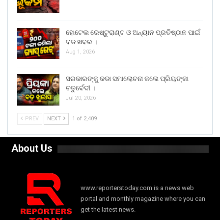
ହୋଟେଲ ରେଷ୍ଟୁରାଣ୍ଟ ଓ ଅନ୍ୟାନ ପ୍ରତିଷ୍ଠାନ ପାଇଁ
ବଡ ଖବର ।
Aug 1, 2026
ସରକାରଙ୍କୁ କଡା ସମାଲୋଚନା କଲେ ପ୍ରିୟଙ୍କା
ଚତୁର୍ବେଦୀ ।
Jul 20, 2026
PREV
NEXT
1 of 2,409
About Us
www.reporterstoday.com is a news web
portal and monthly magazine where you can
get the latest news.