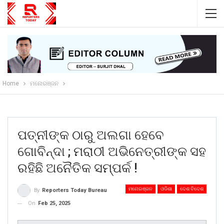
Home
ମନୋରଞ୍ଜନ
ପତ୍ନୀଙ୍କ ଠାରୁ ଅଲଗା ହେବେ
ଗୋବିନ୍ଦା ; ମରାଠୀ ଅଭିନେତ୍ରୀଙ୍କ ସହ
ରହିଛି ଅନୈତିକ ସମ୍ପର୍କ !
ମନୋରଞ୍ଜନ
ଓଡିଶା
ଦେଶ ବିଦେଶ
By
Reporters Today Bureau
On
Feb 25, 2025