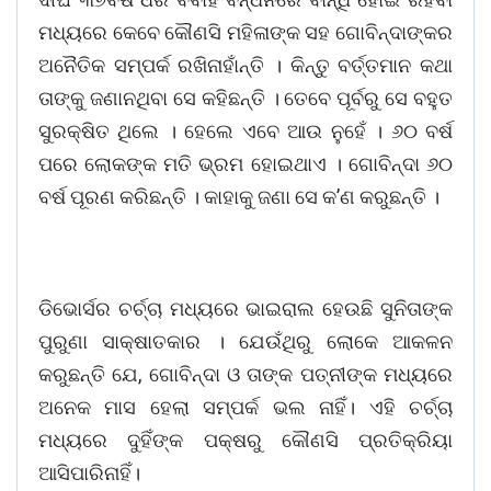
ମଧ୍ୟରେ କେବେ କୌଣସି ମହିଳାଙ୍କ ସହ ଗୋବିନ୍ଦାଙ୍କର
ଅନୈତିକ ସମ୍ପର୍କ ରଖିନାହାଁନ୍ତି । କିନ୍ତୁ ବର୍ତ୍ତମାନ କଥା
ତାଙ୍କୁ ଜଣାନଥିବା ସେ କହିଛନ୍ତି । ତେବେ ପୂର୍ବରୁ ସେ ବହୁତ
ସୁରକ୍ଷିତ ଥିଲେ । ହେଲେ ଏବେ ଆଉ ନୁହେଁ । ୬୦ ବର୍ଷ
ପରେ ଲୋକଙ୍କ ମତି ଭ୍ରମ ହୋଇଥାଏ । ଗୋବିନ୍ଦା ୬୦
ବର୍ଷ ପୂରଣ କରିଛନ୍ତି । କାହାକୁ ଜଣା ସେ କ’ଣ କରୁଛନ୍ତି ।
ଡିଭୋର୍ସର ଚର୍ଚ୍ଚା ମଧ୍ୟରେ ଭାଇରାଲ ହେଉଛି ସୁନିତାଙ୍କ
ପୁରୁଣା ସାକ୍ଷାତକାର । ଯେଉଁଥିରୁ ଲୋକେ ଆକଳନ
କରୁଛନ୍ତି ଯେ, ଗୋବିନ୍ଦା ଓ ତାଙ୍କ ପତ୍ନୀଙ୍କ ମଧ୍ୟରେ
ଅନେକ ମାସ ହେଲା ସମ୍ପର୍କ ଭଲ ନାହିଁ। ଏହି ଚର୍ଚ୍ଚା
ମଧ୍ୟରେ ଦୁହିଁଙ୍କ ପକ୍ଷରୁ କୌଣସି ପ୍ରତିକ୍ରିୟା
ଆସିପାରିନାହିଁ।