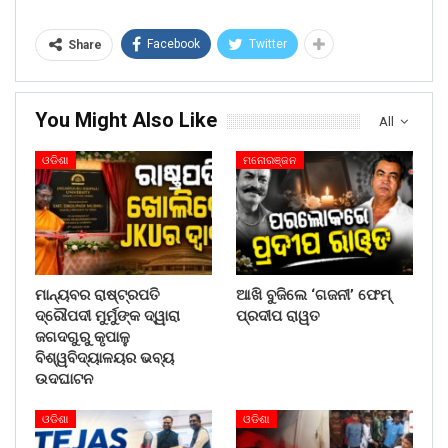
Facebook
Twitter
Share
You Might Also Like
All
ଓଡିଶା
ମନୋରଞ୍ଜନ
ମାନ୍ୟବର ରାଷ୍ଟ୍ରପତି
ଆଖି ବୁଜିଲେ ‘ଗଜନୀ’ ଫେମ୍
ଦ୍ରୌପଦୀ ମୁର୍ମୁଙ୍କ ଦ୍ୱାରା
ପ୍ରଦୀପ ରାୱତ
ଜଗଦଗୁରୁ କୃପାଳୁ
ବିଶ୍ୱବିଦ୍ୟାଳୟର ଭବ୍ୟ
ଉଦଘାଟନ
ଓଡିଶା
ଓଡିଶା