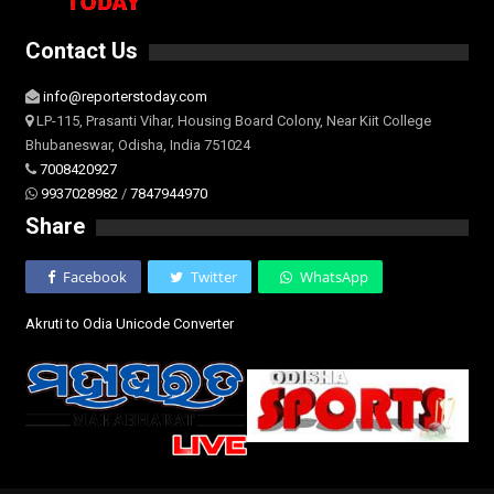
Contact Us
info@reporterstoday.com
LP-115, Prasanti Vihar, Housing Board Colony, Near Kiit College
Bhubaneswar, Odisha, India 751024
7008420927
9937028982
/
7847944970
Share
Facebook
Twitter
WhatsApp
Akruti to Odia Unicode Converter