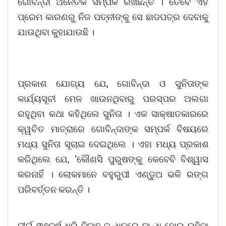
ଗୋବିନ୍ଦା ଅନୈତିକ ସମ୍ପର୍କ ରଖିଛନ୍ତି । ତେବେ ଏହି
ପ୍ରେମ କାରଣରୁ ନିଜ ପତ୍ନୀଙ୍କୁ ସେ ଛାଡପତ୍ର ଦେବାକୁ
ଯାଉଥିବା କୁହାଯାଉଛି ।
ପ୍ରକାଶ ଯୋଗ୍ୟ ଯେ, ଗୋବିନ୍ଦା ଓ ସୁନିତାଙ୍କ
କାର୍ଯ୍ୟସୂଚୀ ମେଳ ଖାଉନଥିବାରୁ ପରସ୍ପର ଅଲଗା
ରହୁଥିବା କଥା କହିଥିଲେ ସୁନିତା । ଏକ ସାକ୍ଷାତକାରରେ
କ୍ୱଚିତ ମାତ୍ରାରେ ଗୋବିନ୍ଦାଙ୍କ ସମ୍ପର୍କ ବିଷୟରେ
ମଧ୍ୟ ସୁନିତା ସୂଚାଇ ଦେଇଥିଲେ । ଏହା ମଧ୍ୟ ପ୍ରକାଶ
କରିଥିଲେ ଯେ, ‘କୌଣସି ପୁରୁଷଙ୍କୁ କେବେବି ବିଶ୍ୱାସ
କରନାହିଁ । ଲୋକମାନେ ବହୁରୁପୀ ଏଣ୍ଡୁଅ ଭଳି ରଙ୍ଗ
ପରିବର୍ତ୍ତନ କରନ୍ତି ।
ଦୀର୍ଘ ୩୭ବର୍ଷ ଧରି ବିବାହ ବନ୍ଧନରେ ବାନ୍ଧି ହୋଇ ରହିବା