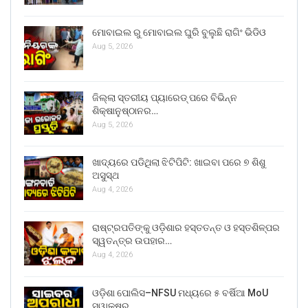
ମୋବାଇଲ ରୁ ମୋବାଇଲ ଘୁରି ବୁଲୁଛି ରାଗିଂ ଭିଡିଓ
Aug 5, 2026
ଜିଲ୍ଲା ସ୍ତରୀୟ ପ୍ୟାରେଡ୍ ପରେ ବିଭିନ୍ନ
ଶିକ୍ଷାନୁଷ୍ଠାନର…
Aug 5, 2026
ଖାଦ୍ୟରେ ପଡିଥିଲା ଝିଟିପିଟି: ଖାଇବା ପରେ ୭ ଶିଶୁ
ଅସୁସ୍ଥ
Aug 4, 2026
ରାଷ୍ଟ୍ରପତିଙ୍କୁ ଓଡ଼ିଶାର ହସ୍ତତନ୍ତ ଓ ହସ୍ତଶିଳ୍ପର
ସ୍ୱତନ୍ତ୍ର ଉପହାର…
Aug 4, 2026
ଓଡ଼ିଶା ପୋଲିସ–NFSU ମଧ୍ୟରେ ୫ ବର୍ଷିଆ MoU
ସ୍ୱାକ୍ଷର