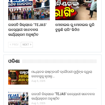
ଗଜପତି ଜିଲ୍ଲାରେ ‘TEJAS’
ମୋବାଇଲ ରୁ ମୋବାଇଲ ଘୁରି
ଉଦ୍ୟୋଗୀ ସଚେତନତା
ବୁଲୁଛି ରାଗିଂ ଭିଡିଓ
କାର୍ଯ୍ୟକ୍ରମ ଅନୁଷ୍ଠିତ
PREV
NEXT
ଓଡିଶା
ମାନ୍ୟବର ରାଷ୍ଟ୍ରପତି ଦ୍ରୌପଦୀ ମୁର୍ମୁଙ୍କ ଦ୍ୱାରା
ଜଗଦଗୁରୁ କୃପାଳୁ…
Aug 6, 2026
ଗଜପତି ଜିଲ୍ଲାରେ ‘TEJAS’ ଉଦ୍ୟୋଗୀ ସଚେତନତା
କାର୍ଯ୍ୟକ୍ରମ ଅନୁଷ୍ଠିତ
Aug 5, 2026