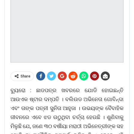
Share
ବ୍ୟୁରୋ : ଛାଡପତ୍ର ଖବରରେ ଯୋଡି ହୋଇଛନ୍ତି
ଆଉଏକ ଷ୍ଟାର ଦମ୍ପତି । ବଲିଉଡ ଅଭିନେତା ଗୋବିନ୍ଦା
ଏବଂ ତାଙ୍କ ପତ୍ନୀ ସୁନିତା ଆହୁଜା । ଉଭୟଙ୍କ ବୈବାହିକ
ଜୀବନରେ ଏବେ ଝଡ ଉଠୁଥିବା ଚର୍ଚ୍ଚା ହେଉଛି । ଶୁଣିବାକୁ
ମିଳୁଛି ଯେ, ଜଣେ ୩୦ ବର୍ଷୀୟା ମରାଠୀ ଅଭିନେତ୍ରୀଙ୍କ ସହ