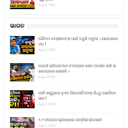
Aug 4, 2026
ଭାରତ
ଗୌତମ ଗମ୍ଭୀରଙ୍କ ପାଇଁ ବଢୁଛି ଅଡୁଆ । ଯାଇପାରେ
ପଦ !
Aug 4, 2026
ରଣଜୀ କ୍ରିକେଟରେ ଚମତ୍କାର ଖେଳ ପଦର୍ଶନ କରି ନା
କମେଇଲେ ଖେଳାଳି ।
Aug 3, 2026
ଗାଳି କରୁଥିଲେ ହୁଏତ ଯିବେନାହିଁ ଜେଲ୍ କିନ୍ତୁ ଭୋଗିବେ
ସଜା !
Aug 3, 2026
୨.୯ ତୀବ୍ରତା ଭୂକମ୍ପରେ କମ୍ପିଲା ରାଜଧାନୀ
Aug 2, 2026