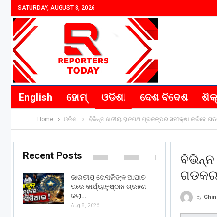
SATURDAY, AUGUST 8, 2026
English
ହୋମ୍
ଓଡିଶା
ଦେଶ ବିଦେଶ
ଶିକ
Home
ଓଡିଶା
ବିଭିନ୍ନ ଜାତୀୟ ରାଜପଥ ପ୍ରକଳ୍ପର ସମୀକ୍ଷା କରିବେ ଗ
Recent Posts
ବିଭିନ୍
ଗଡକର
ଭାରତୀୟ ଖେଳାଳିଙ୍କ ଆଘାତ
ପରେ କାର୍ଯ୍ୟାନୁଷ୍ଠାନ ଗ୍ରହଣ
କଲା…
By
Chin
Aug 8, 2026