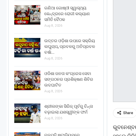
ଗଣିଆ ଗୋଷ୍ଠୀ ସ୍ୱାସ୍ଥ୍ୟ
କେନ୍ଦ୍ରରେ ରୋଗୀ କଲ୍ୟାଣ
ସମିତି ବୈଠକ
Aug 8, 2026
ଉତ୍ତର ଓଡ଼ିଶା ଉପରେ ସକ୍ରିୟ
ଲଘୁଚାପ, ପ୍ରବଳରୁ ଅତିପ୍ରବଳ
ବର୍ଷା…
Aug 8, 2026
ଓଡିଶା ଜନତା କଂଗ୍ରେସ ସେବା
ସଙ୍ଗଠନର ପ୍ରଶିକ୍ଷଣ ଶିବିର
ଉଦଘାଟିତ
Aug 8, 2026
ଶ୍ରୀଲଙ୍କା ସିରିଜ୍ ପୂର୍ବରୁ ଚିନ୍ତା
ବଢ଼ାଇଲା ଯଶସ୍ୱୀଙ୍କ ଫର୍ମ
Share
Aug 8, 2026
ଭୁବନେଶ୍ବ
ଗଜପତି ଷ୍ଟାଡିୟମରେ