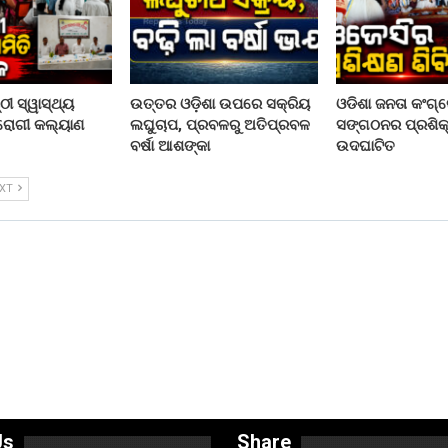
ୀ ସ୍ୱାସ୍ଥ୍ୟ
ଉତ୍ତର ଓଡ଼ିଶା ଉପରେ ସକ୍ରିୟ
ଓଡିଶା ଜନତା କଂଗ୍
 ରୋଗୀ କଲ୍ୟାଣ
ଲଘୁଚାପ, ପ୍ରବଳରୁ ଅତିପ୍ରବଳ
ସଙ୍ଗଠନର ପ୍ରଶିକ୍
ବର୍ଷା ଆଶଙ୍କା
ଉଦଘାଟିତ
EXT
Us
Share