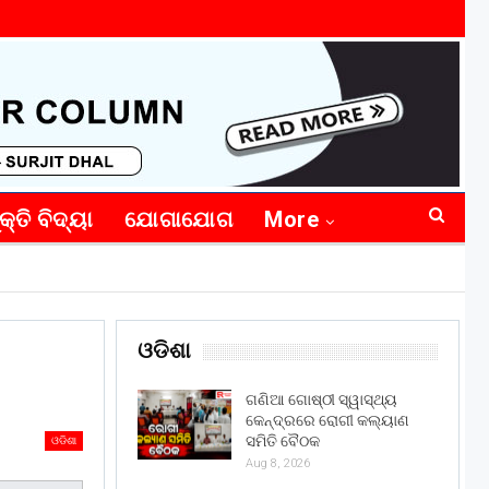
କ୍ତି ବିଦ୍ୟା
ଯୋଗାଯୋଗ
More
ଓଡିଶା
ଗଣିଆ ଗୋଷ୍ଠୀ ସ୍ୱାସ୍ଥ୍ୟ
କେନ୍ଦ୍ରରେ ରୋଗୀ କଲ୍ୟାଣ
ସମିତି ବୈଠକ
ଓଡିଶା
Aug 8, 2026