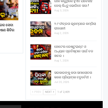
ଗାଳି କରୁଥିଲେ ହୁଏତ ଯିବେନାହିଁ
ଜେଲ୍ କିନ୍ତୁ ଭୋଗିବେ ସଜା !
Aug 3, 2026
୨.୯ ତୀବ୍ରତା ଭୂକମ୍ପରେ କମ୍ପିଲା
ରେସ ସେବା
ରାଜଧାନୀ
ଷଣ ଶିବିର
Aug 2, 2026
ହୋଟେଲ ରେଷ୍ଟୁରାଣ୍ଟ ଓ
ଅନ୍ୟାନ ପ୍ରତିଷ୍ଠାନ ପାଇଁ ବଡ
ଖବର ।
Aug 1, 2026
ସରକାରଙ୍କୁ କଡା ସମାଲୋଚନା
କଲେ ପ୍ରିୟଙ୍କା ଚତୁର୍ବେଦୀ ।
Jul 20, 2026
PREV
NEXT
1 of 2,409