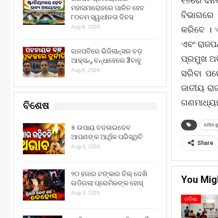
୧୭ରେ ଦିନି
ମହାସମାରୋହରେ ପାଳିତ ହେବ
ବିଭାଗରେ 
୮୦ତମ ସ୍ୱାଧୀନତା ଦିବସ
Aug 8, 2026
କରିବେ । 
ଏବଂ ରାଜପଥ
ଗଜପତିରେ ଭିଜିଲାନ୍ସର ବଡ଼
ପ୍ରମୁଖ ଅତ
ଆକ୍ସନ୍, ବନ୍ଧାହେଲେ 3ବାବୁ
Aug 8, 2026
ସରିବା ପର
ଜାତୀୟ ରା
ଗଣମାଧ୍ୟମ
ବିଶେଷ
nitin 
୫ ଉପାୟ ବଦଳାଇଦେବ
ଆପଣଙ୍କ ଆର୍ଥିକ ପରିସ୍ଥିତି
Share
Aug 6, 2026
୨୦ ହଜାର ଟଙ୍କାର ବିଲ୍ ଦେଖି
You Mig
ଉଡିଗଲା ପ୍ରେମିକଙ୍କ ହୋସ୍
Aug 3, 2026
ଓଡିଶା