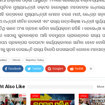
କିଆ ଗସ୍ତରେ ଓଡ଼ିଶା ଆସୁଛନ୍ତି । ୧୭ରେ ରେଭେନ୍ସା ବିଶ୍ବବିଦ୍ୟା
ପୂର୍ବତନ ମୁଖ୍ୟମନ୍ତ୍ରୀ ଡକ୍ଟର ହରେକୃଷ୍ଣ ମହତାବଙ୍କ ଜନ୍ମଜୟ
ଏହି ଉତ୍ସବରେ ମୁଖ୍ୟମନ୍ତ୍ରୀ ମୋହନ ଚରଣ ମାଝୀ, କେନ୍ଦ୍ର ସଡ
 ମନ୍ତ୍ରୀ ନୀତିନ ଗଡକରୀ ଏବଂ ରାଜ୍ୟ ଉଚ୍ଚଶିକ୍ଷା ମନ୍ତ୍ରୀ ସୂର୍ଯ୍
ିଥି ଭାବେ ଅଂଶ ଗ୍ରହଣ କରିବା କାର୍ଯ୍ୟକ୍ରମ ରହିଛି । ରେଭେନ୍ସା କ
େ ସେଠାରୁ ଭୁବନେଶ୍ବର ଆସି ବରମୁଣ୍ଡା ଗ୍ରାଉଣ୍ଡରେ ରାଜ୍ୟ 
ଜପଥ ପ୍ରକଳ୍ପର ଉଦଘାଟନ କାର୍ଯ୍ୟକ୍ରମରେ ସାମିଲ ହେବେ ବୋ
କୁ ସୂଚନା ଦେଇଛନ୍ତି ରାଜ୍ୟ ବିଜେପି ଉପସଭାପତି ଗୋଲକ ମହାପାତ୍
gadkari
Odisha
Reporters Today
Facebook
Twitter
Google+
ReddIt
ht Also Like
More 
ଓଡିଶା
ଓଡିଶା