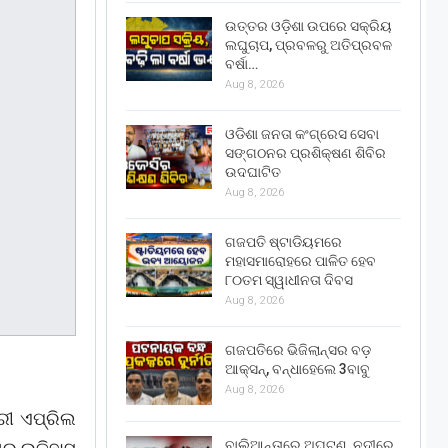
ଉତ୍ତର ଓଡ଼ିଶା ଉପରେ ସକ୍ରିୟ
ଲଘୁଚାପ, ପ୍ରବଳରୁ ଅତିପ୍ରବଳ
ବର୍ଷା…
Aug 8, 2026
ଓଡିଶା ଜନତା କଂଗ୍ରେସ ସେବା
ସଙ୍ଗଠନର ପ୍ରଶିକ୍ଷଣ ଶିବିର
ଉଦଘାଟିତ
Aug 8, 2026
ଗଜପତି ଷ୍ଟାଡିୟମରେ
ମହାସମାରୋହରେ ପାଳିତ ହେବ
୮୦ତମ ସ୍ୱାଧୀନତା ଦିବସ
Aug 8, 2026
ଗଜପତିରେ ଭିଜିଲାନ୍ସର ବଡ଼
ଆକ୍ସନ୍, ବନ୍ଧାହେଲେ 3ବାବୁ
Aug 8, 2026
ରୀ ଏପ୍ରିଲ
ବାଲିଆନ୍ତାରେ ଅଘଟଣ, ନଦୀରେ