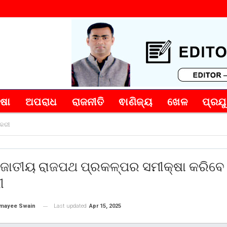
୍ଷା
ଅପରାଧ
ରାଜନୀତି
ଵାଣିଜ୍ୟ
ଖେଳ
ପ୍ରଯୁ
ଡକରୀ
ନ ଜାତୀୟ ରାଜପଥ ପ୍ରକଳ୍ପର ସମୀକ୍ଷା କରିବେ
ୀ
Last updated
Apr 15, 2025
mayee Swain