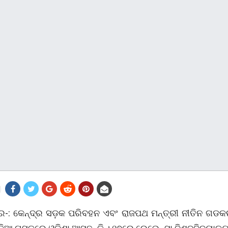
ର-: କେନ୍ଦ୍ର ସଡ଼କ ପରିବହନ ଏବଂ ରାଜପଥ ମନ୍ତ୍ରୀ ନୀତିନ ଗଡକ