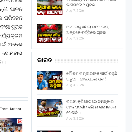
ଳୟର ଇତିହାସ
ଭାସିଗଲେ ୨ ଯୁବକ
ନ୍ତୀ ପାଳନ
Aug 7, 2026
଼କ ପରିବହନ
ୟବଂଶୀ ସୁରଜ
କେନାଲକୁ ଖସିଲା ନାନୋ କାର,
ଅଳ୍ପକେ ବର୍ତ୍ତିଲେ ଚାଳକ
ାର୍ଯ୍ୟକ୍ରମ
Aug 7, 2026
ପାଇଁ ଅନେକ
ଲି ସୋମବାର
ଭାରତ
ର ।
ଗୌତମ ଗମ୍ଭୀରଙ୍କ ପାଇଁ ବଢୁଛି
ଅଡୁଆ । ଯାଇପାରେ ପଦ !
Aug 4, 2026
ରଣଜୀ କ୍ରିକେଟରେ ଚମତ୍କାର
ଖେଳ ପଦର୍ଶନ କରି ନା କମେଇଲେ
From Author
ଖେଳାଳି ।
Aug 3, 2026