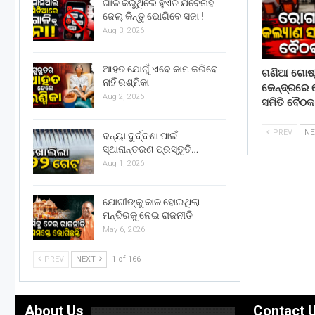
ଗାଳି କରୁଥିଲେ ହୁଏତ ଯିବେନାହିଁ
ଜେଲ୍ କିନ୍ତୁ ଭୋଗିବେ ସଜା !
Aug 3, 2026
ଆହତ ଯୋଗୁଁ ଏବେ କାମ କରିବେ
ଗଣିଆ ଗୋଷ୍ଠ
ନାହିଁ ରଶ୍ମିକା
କେନ୍ଦ୍ରରେ
Aug 2, 2026
ସମିତି ବୈଠକ
PREV
N
ବନ୍ୟା ଦୁର୍ଦ୍ଦଶା ପାଇଁ
ସ୍ଥାନାନ୍ତରଣ ପ୍ରସ୍ତୁତି…
Aug 1, 2026
ଯୋଗୀଙ୍କୁ କାଳ ହୋଇଥିଲା
ମନ୍ଦିରକୁ ନେଇ ରାଜନୀତି
May 6, 2026
PREV
NEXT
1 of 166
About Us
Contact 