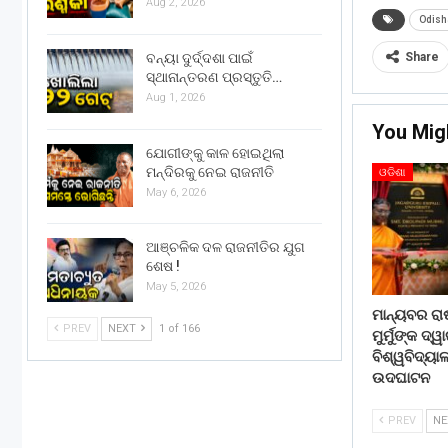
Aug 2, 2026
Odish
ବନ୍ୟା ଦୁର୍ଦ୍ଦଶା ପାଇଁ
Share
ସ୍ଥାନାନ୍ତରଣ ପ୍ରସ୍ତୁତି…
Aug 1, 2026
You Mig
ଯୋଗୀଙ୍କୁ କାଳ ହୋଇଥିଲା
ମନ୍ଦିରକୁ ନେଇ ରାଜନୀତି
ଓଡିଶା
May 6, 2026
ଆଞ୍ଚଳିକ ଦଳ ରାଜନୀତିର ଯୁଗ
ଶେଷ !
May 5, 2026
ମାନ୍ୟବର ରା
PREV
NEXT
1 of 166
ମୁର୍ମୁଙ୍କ ଦ୍
ବିଶ୍ୱବିଦ୍ୟ
ଉଦଘାଟନ
PREV
N