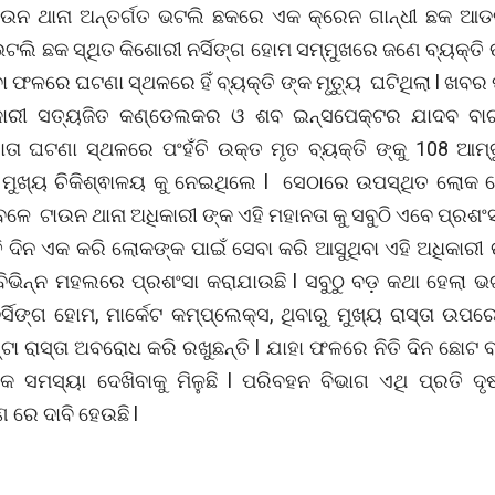
ଉନ ଥାନା ଅନ୍ତର୍ଗତ ଭଟଲି ଛକରେ ଏକ କ୍ରେନ ଗାନ୍ଧୀ ଛକ ଆଡକ
ଲି ଛକ ସ୍ଥିତ କିଶୋରୀ ନର୍ସିଙ୍ଗ ହୋମ ସମ୍ମୁଖରେ ଜଣେ ବ୍ୟକ୍ତି 
ା ଫଳରେ ଘଟଣା ସ୍ଥଳରେ ହିଁ ବ୍ୟକ୍ତି ଙ୍କ ମୃତ୍ୟୁ ଘଟିଥିଲା l ଖବ
ିକାରୀ ସତ୍ୟଜିତ କଣ୍ଡେଲକର ଓ ଶବ ଇନ୍ସପେକ୍ଟର ଯାଦବ ବାଗ
ତା ଘଟଣା ସ୍ଥଳରେ ପଂହଁଚି ଉକ୍ତ ମୃତ ବ୍ୟକ୍ତି ଙ୍କୁ 108 ଆମ୍ବ
 ମୁଖ୍ୟ ଚିକିଶ୍ଵାଳୟ କୁ ନେଇଥିଲେ l ସେଠାରେ ଉପସ୍ଥିତ ଲୋକ 
ବେଳେ ଟାଉନ ଥାନା ଅଧିକାରୀ ଙ୍କ ଏହି ମହାନତା କୁ ସବୁଠି ଏବେ ପ୍ରଶଂସ
ରାତି ଦିନ ଏକ କରି ଲୋକଙ୍କ ପାଇଁ ସେବା କରି ଆସୁଥିବା ଏହି ଅଧିକାରୀ ଙ
 ବିଭିନ୍ନ ମହଲରେ ପ୍ରଶଂସା କରାଯାଉଛି l ସବୁଠୁ ବଡ଼ କଥା ହେଲା 
ର୍ସିଙ୍ଗ ହୋମ, ମାର୍କେଟ କମ୍ପ୍ଲେକ୍ସ, ଥିବାରୁ ମୁଖ୍ୟ ରାସ୍ତା ଉପର
ଟା ରାସ୍ତା ଅବରୋଧ କରି ରଖୁଛନ୍ତି l ଯାହା ଫଳରେ ନିତି ଦିନ ଛୋଟ ବଡ
କ ସମସ୍ୟା ଦେଖିବାକୁ ମିଳୁଛି l ପରିବହନ ବିଭାଗ ଏଥି ପ୍ରତି ଦୃଷ
ରେ ଦାବି ହେଉଛି l