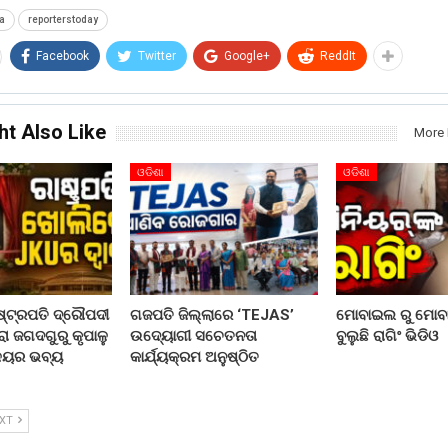
a
reporterstoday
Facebook
Twitter
Google+
ReddIt
ht Also Like
More 
ଓଡିଶା
ଓଡିଶା
ଷ୍ଟ୍ରପତି ଦ୍ରୌପଦୀ
ଗଜପତି ଜିଲ୍ଲାରେ ‘TEJAS’
ମୋବାଇଲ ରୁ ମୋବା
ୱାରା ଜଗଦଗୁରୁ କୃପାଳୁ
ଉଦ୍ୟୋଗୀ ସଚେତନତା
ବୁଲୁଛି ରାଗିଂ ଭିଡିଓ
ାଳୟର ଭବ୍ୟ
କାର୍ଯ୍ୟକ୍ରମ ଅନୁଷ୍ଠିତ
EXT