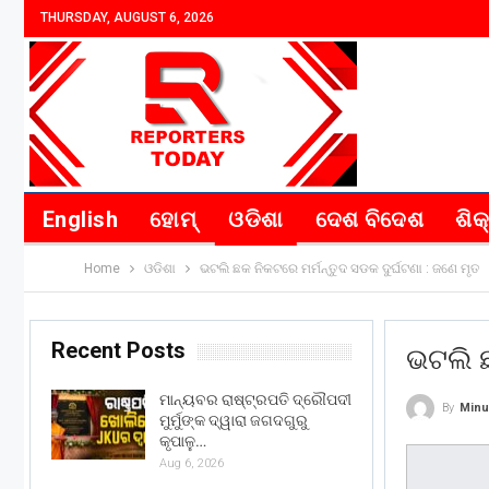
THURSDAY, AUGUST 6, 2026
English
ହୋମ୍
ଓଡିଶା
ଦେଶ ବିଦେଶ
ଶିକ
Home
ଓଡିଶା
ଭଟଲି ଛକ ନିକଟରେ ମର୍ମନ୍ତୁଦ ସଡକ ଦୁର୍ଘଟଣା : ଜଣେ ମୃତ
Recent Posts
ଭଟଲି ଛ
ମାନ୍ୟବର ରାଷ୍ଟ୍ରପତି ଦ୍ରୌପଦୀ
By
Minu
ମୁର୍ମୁଙ୍କ ଦ୍ୱାରା ଜଗଦଗୁରୁ
କୃପାଳୁ…
Aug 6, 2026