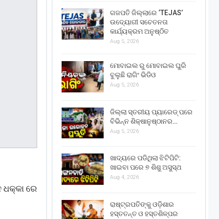
ଗଜପତି ଜିଲ୍ଲାରେ ‘TEJAS’
ଉଦ୍ୟୋଗୀ ସଚେତନତା
କାର୍ଯ୍ୟକ୍ରମ ଅନୁଷ୍ଠିତ
Aug 5, 2026
ମୋବାଇଲ ରୁ ମୋବାଇଲ ଘୁରି
ବୁଲୁଛି ରାଗିଂ ଭିଡିଓ
Aug 5, 2026
ଜିଲ୍ଲା ସ୍ତରୀୟ ପ୍ୟାରେଡ୍ ପରେ
ବିଭିନ୍ନ ଶିକ୍ଷାନୁଷ୍ଠାନର…
Aug 5, 2026
ଖାଦ୍ୟରେ ପଡିଥିଲା ଝିଟିପିଟି:
ଖାଇବା ପରେ ୭ ଶିଶୁ ଅସୁସ୍ଥ
Aug 4, 2026
ନ ଧକ୍କା ରେ
ରାଷ୍ଟ୍ରପତିଙ୍କୁ ଓଡ଼ିଶାର
ହସ୍ତତନ୍ତ ଓ ହସ୍ତଶିଳ୍ପର