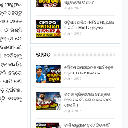
ସ୍ୱତନ୍ତ୍ର ଉପହାର…
ୁ ଆସୁଥିବା
Aug 4, 2026
ଙ୍କ ପଛପଟୁ
ର ପାଇ ଟାଉନ
ଓଡ଼ିଶା ପୋଲିସ–NFSU ମଧ୍ୟରେ
୫ ବର୍ଷିଆ MoU ସ୍ୱାକ୍ଷର
 ଓ ରଶ୍ମି
Aug 4, 2026
ୁଲାନ୍ସ ରେ
ଦେଖଣାହାରୀ
ଭାରତ
ା ଦେଖିବାକୁ
୍କ କାର୍ଯ୍ୟ
ଗୌତମ ଗମ୍ଭୀରଙ୍କ ପାଇଁ ବଢୁଛି
ଭଟଲି ଛକରେ
ଅଡୁଆ । ଯାଇପାରେ ପଦ !
Aug 4, 2026
େ ଗାଡି ରଖି
଼ ଦୁର୍ଘଟଣା
ରଣଜୀ କ୍ରିକେଟରେ ଚମତ୍କାର
୍ଟି ଦେବାକୁ
ଖେଳ ପଦର୍ଶନ କରି ନା କମେଇଲେ
ଖେଳାଳି ।
Aug 3, 2026
ଗାଳି କରୁଥିଲେ ହୁଏତ ଯିବେନାହିଁ