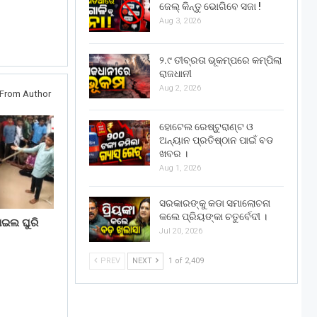
ଜେଲ୍ କିନ୍ତୁ ଭୋଗିବେ ସଜା !
Aug 3, 2026
୨.୯ ତୀବ୍ରତା ଭୂକମ୍ପରେ କମ୍ପିଲା
ରାଜଧାନୀ
Aug 2, 2026
From Author
ହୋଟେଲ ରେଷ୍ଟୁରାଣ୍ଟ ଓ
ଅନ୍ୟାନ ପ୍ରତିଷ୍ଠାନ ପାଇଁ ବଡ
ଖବର ।
Aug 1, 2026
ସରକାରଙ୍କୁ କଡା ସମାଲୋଚନା
କଲେ ପ୍ରିୟଙ୍କା ଚତୁର୍ବେଦୀ ।
ଇଲ ଘୁରି
Jul 20, 2026
PREV
NEXT
1 of 2,409