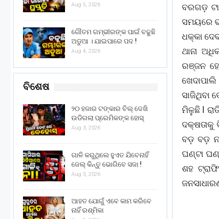
Aug 5, 2026
ବରଗଡ଼ ଟା
ସମୟରେ ଭଟ
ଗୌତମ ଗମ୍ଭୀରଙ୍କ ପାଇଁ ବଢୁଛି
ଧକ୍କା ଦେବ
ଅଡୁଆ । ଯାଇପାରେ ପଦ !
ଥାନା ଅଧ
Aug 4, 2026
ରଞ୍ଜନ ହୋ
ଖେଦାପାଲି
ବିଶେଷ
ସାଜିଥିବା 
ମିଳୁଛି l 
୨୦ ହଜାର ଟଙ୍କାର ବିଲ୍ ଦେଖି
ଉଡିଗଲା ପ୍ରେମିକଙ୍କ ହୋସ୍
ଦକ୍ଷତାକୁ
Aug 3, 2026
ବଡ଼ ବଡ଼ ନ
ଘଣ୍ଟା ଘଣ୍
ଗାଳି କରୁଥିଲେ ହୁଏତ ଯିବେନାହିଁ
ଜେଲ୍ କିନ୍ତୁ ଭୋଗିବେ ସଜା !
ଶହ ଟ୍ରାଫି
Aug 3, 2026
ଜନସାଧାରଣ 
ଆହତ ଯୋଗୁଁ ଏବେ କାମ କରିବେ
ନାହିଁ ରଶ୍ମିକା