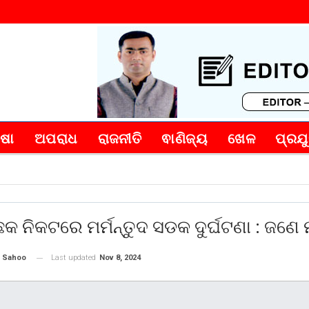
୍ଷା
ଅପରାଧ
ରାଜନୀତି
ଵାଣିଜ୍ୟ
ଖେଳ
ପ୍ରଯୁ
କ ନିକଟରେ ମର୍ମନ୍ତୁଦ ସଡକ ଦୁର୍ଘଟଣା : ଜଣେ 
Last updated
Nov 8, 2024
 Sahoo