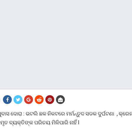
ୁବାସ ଦୋରା : ଭଟଲି ଛକ ନିକଟରେ ମର୍ମନ୍ତୁଦ ସଡକ ଦୁର୍ଘଟଣା , କ୍ରେ
ୃତ ବ୍ୟକ୍ତିଙ୍କ ପରିଚୟ ମିଳିପାରି ନାହିଁ l