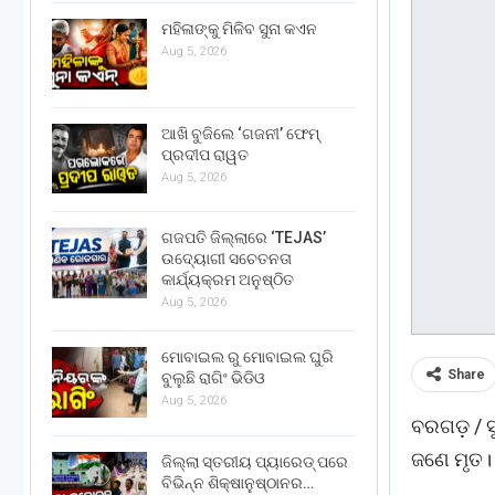
ମହିଳାଙ୍କୁ ମିଳିବ ସୁନା କଏନ
Aug 5, 2026
ଆଖି ବୁଜିଲେ ‘ଗଜନୀ’ ଫେମ୍
ପ୍ରଦୀପ ରାୱତ
Aug 5, 2026
ଗଜପତି ଜିଲ୍ଲାରେ ‘TEJAS’
ଉଦ୍ୟୋଗୀ ସଚେତନତା
କାର୍ଯ୍ୟକ୍ରମ ଅନୁଷ୍ଠିତ
Aug 5, 2026
ମୋବାଇଲ ରୁ ମୋବାଇଲ ଘୁରି
Share
ବୁଲୁଛି ରାଗିଂ ଭିଡିଓ
Aug 5, 2026
ବରଗଡ଼ / ସ
ଜଣେ ମୃତ। ମ
ଜିଲ୍ଲା ସ୍ତରୀୟ ପ୍ୟାରେଡ୍ ପରେ
ବିଭିନ୍ନ ଶିକ୍ଷାନୁଷ୍ଠାନର…