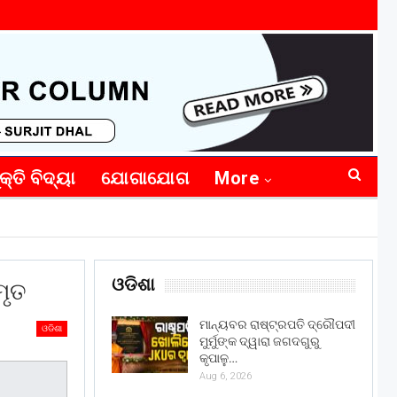
କ୍ତି ବିଦ୍ୟା
ଯୋଗାଯୋଗ
More
ଓଡିଶା
ମୃତ
ମାନ୍ୟବର ରାଷ୍ଟ୍ରପତି ଦ୍ରୌପଦୀ
ଓଡିଶା
ମୁର୍ମୁଙ୍କ ଦ୍ୱାରା ଜଗଦଗୁରୁ
କୃପାଳୁ…
Aug 6, 2026