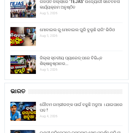
ଗଜପତି ଜିଲ୍ଲାରେ ‘TEJAS’ ଉଦ୍ୟୋଗୀ ସଚେତନତା
କାର୍ଯ୍ୟକ୍ରମ ଅନୁଷ୍ଠିତ
Aug 5, 2026
ମୋବାଇଲ ରୁ ମୋବାଇଲ ଘୁରି ବୁଲୁଛି ରାଗିଂ ଭିଡିଓ
Aug 5, 2026
ଜିଲ୍ଲା ସ୍ତରୀୟ ପ୍ୟାରେଡ୍ ପରେ ବିଭିନ୍ନ
ଶିକ୍ଷାନୁଷ୍ଠାନର…
Aug 5, 2026
ଭାରତ
ଗୌତମ ଗମ୍ଭୀରଙ୍କ ପାଇଁ ବଢୁଛି ଅଡୁଆ । ଯାଇପାରେ
ପଦ !
Aug 4, 2026
ରଣଜୀ କ୍ରିକେଟରେ ଚମତ୍କାର ଖେଳ ପଦର୍ଶନ କରି ନା