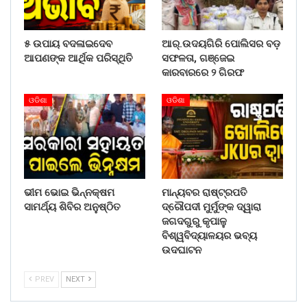
୫ ଉପାୟ ବଦଳାଇଦେବ
ଆର୍.ଉଦୟଗିରି ପୋଲିସର ବଡ଼
ଆପଣଙ୍କ ଆର୍ଥିକ ପରିସ୍ଥିତି
ସଫଳତା, ଗଞ୍ଜେଇ
କାରବାରରେ ୨ ଗିରଫ
ଓଡିଶା
ଓଡିଶା
ଭୀମ ଭୋଇ ଭିନ୍ନକ୍ଷମ
ମାନ୍ୟବର ରାଷ୍ଟ୍ରପତି
ସାମର୍ଥ୍ୟ ଶିବିର ଅନୁଷ୍ଠିତ
ଦ୍ରୌପଦୀ ମୁର୍ମୁଙ୍କ ଦ୍ୱାରା
ଜଗଦଗୁରୁ କୃପାଳୁ
ବିଶ୍ୱବିଦ୍ୟାଳୟର ଭବ୍ୟ
ଉଦଘାଟନ
PREV
NEXT