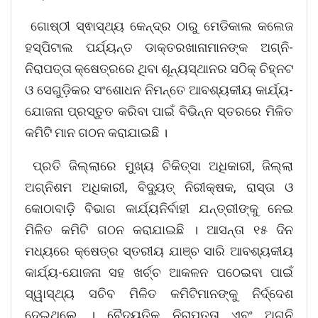
ଗୋଷ୍ଠୀ ସ୍ଵାସ୍ଥ୍ୟ କେନ୍ଦ୍ର ଠାରୁ ମେଡିକାଲ କଲେଜ
ହସ୍ପିଟାଲ ପର୍ଯ୍ୟନ୍ତ ଡାକ୍ତରଖାନାମାନଙ୍କ ଅଗ୍ନି-
ନିରାପତ୍ତା କ୍ଷେତ୍ରରେ ଥିବା ଶୂନ୍ୟସ୍ଥାନର ସଠିକ୍ ଚିହ୍ନଟ
ଓ ସେଗୁଡ଼ିକର ସଂଶୋଧନ ନିମନ୍ତେ ଆବଶ୍ୟକୀୟ କାର୍ଯ୍ୟ-
ଯୋଜନା ପ୍ରସ୍ତୁତ କରିବା ପାଇଁ ବିଭିନ୍ନ ସ୍ତରରେ ମିଳିତ
କମିଟି ମାନ ଗଠନ କରାଯାଇଛି ।
ପ୍ରତି ଜିଲ୍ଲାରେ ମୁଖ୍ୟ ଚିକିତ୍ସା ଅଧିକାରୀ, ଜିଲ୍ଲା
ଅଗ୍ନିଶମ ଅଧିକାରୀ, ବିଦ୍ୟୁତ୍ ନିରୀକ୍ଷକ, ରାସ୍ତା ଓ
କୋଠାବାଡ଼ି ବିଭାଗ କାର୍ଯ୍ୟନିର୍ବାହୀ ଯନ୍ତ୍ରୀଙ୍କୁ ନେଇ
ମିଳିତ କମିଟି ଗଠନ କରାଯାଇଛି । ଆସନ୍ତା ୧୫ ଦିନ
ମଧ୍ୟରେ କ୍ଷେତ୍ର ସ୍ତରୀୟ ଯାଞ୍ଚ ସାରି ଆବଶ୍ୟକୀୟ
କାର୍ଯ୍ୟ-ଯୋଜନା ସହ ଖର୍ଚ୍ଚ ଆକଳନ ପଠେଇବା ପାଇଁ
ସ୍ୱାସ୍ଥ୍ୟ ସଚିବ ମିଳିତ କମିଟିମାନଙ୍କୁ ନିର୍ଦ୍ଦେଶ
ଦେଇଥିଲେ । ବୈଦ୍ୟୁତିକ ନିରାପତ୍ତା ଏବଂ ଅଗ୍ନି