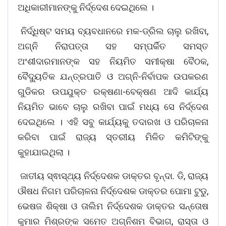
ଅଧିକାରୀମାନଙ୍କୁ ନିର୍ଦ୍ଦେଶ ଦେଇଥିଲେ ।
ନିର୍ଦ୍ଧିଷ୍ଟ ସମୟ ବ୍ୟବଧାନରେ ମକ-ଡ୍ରିଲ ଚାଲୁ ରଖିବା,
ଅଗ୍ନି ନିରାପତ୍ତା ସହ ସମ୍ପର୍କିତ ସମସ୍ତ
ଅଂଶୀଦାରମାନଙ୍କ ସହ ନିୟମିତ ସମୀକ୍ଷା ବୈଠକ,
ବୈଦ୍ୟୁତିକ ଯନ୍ତ୍ରପାତି ଓ ଅଗ୍ନି-ନିର୍ବାପକ ଉପକରଣ
ଗୁଡିକର ଉପଯୁକ୍ତ ରକ୍ଷଣା-ବେକ୍ଷଣ ଆଦି କାର୍ଯ୍ୟ
ନିୟମିତ ଭାବେ ଚାଲୁ ରଖିବା ପାଇଁ ମଧ୍ୟ ସେ ନିର୍ଦ୍ଦେଶ
ଦେଇଥିଲେ । ଏହି ସବୁ କାର୍ଯ୍ୟକୁ ତଦାରଖ ଓ ପରିଚାଳନା
କରିବା ପାଇଁ ରାଜ୍ୟ ସ୍ତରୀୟ ମିଳିତ କମିଟିଙ୍କୁ
କୁହାଯାଇଥିଲା ।
ଜାତୀୟ ସ୍ଵାସ୍ଥ୍ୟ ନିର୍ଦ୍ଦେଶକ ଡାକ୍ତର ବୃନ୍ଦା. ଡି, ରାଜ୍ୟ
ଔଷଧ ନିଗମ ପରିଚାଳନା ନିର୍ଦ୍ଦେଶକ ଡାକ୍ତର ପୋମା ଟୁଡୁ,
ଭେଷଜ ଶିକ୍ଷା ଓ ତାଲିମ ନିର୍ଦ୍ଦେଶକ ଡାକ୍ତର ସନ୍ତୋଷ
କୁମାର ମିଶ୍ରଙ୍କ ସମେତ ଅଗ୍ନିଶମ ବିଭାଗ, ରାସ୍ତା ଓ