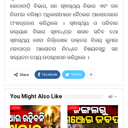
କୋଠାବାଡ଼ି ବିଭାଗ, ଜନ ସ୍ଵାସ୍ଥ୍ୟ ବିଭାଗ ଏବଂ ଜଳ
ନିଗମର ବରିଷ୍ଠ ଅଧିକାରୀମାନେ ବୈଠକର ଆଲୋଚନାରେ
ଅଂଶଗ୍ରହଣ କରିଥିଲେ । ସ୍ଵାସ୍ଥ୍ୟ ଓ ପରିବାର
କଲ୍ୟାଣ ବିଭାଗ ସ୍ଵତନ୍ତ୍ର ଶାସନ ସଚିବ ତଥା
ସ୍ଵାସ୍ଥ୍ୟ ସେବା ନିର୍ଦ୍ଦେଶକ ଡାକ୍ତର ବିଜୟ କୁମାର
ମହାପାତ୍ର ଆଲୋଚନା ନିମନ୍ତେ ବିଷୟବସ୍ତୁ ସହ
ସଦ୍ୟତମ ତଥ୍ୟ ଉପସ୍ଥାପନ କରିଥିଲେ ।
Facebook
Twitter
Share
You Might Also Like
All
ଓଡିଶା
ଓଡିଶା