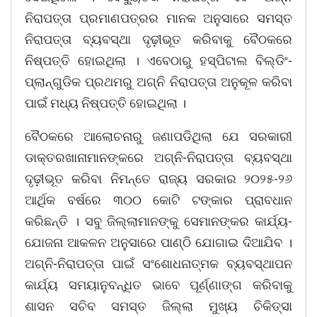
ନିରାପତ୍ତା ପ୍ରମାଣପତ୍ରର ମାନକ ଅନୁସାରେ ସମସ୍ତ
ନିରାପତ୍ତା ବ୍ୟବସ୍ଥା ଦୃଢ଼ୀଭୂତ କରିବାକୁ ବୈଠକରେ
ନିଷ୍ପତ୍ତି ହୋଇଥିଲା । ଏବେଠାରୁ ହସ୍ପିଟାଲ ବିଲ୍ଡିଂ-
ପ୍ଲାନ୍ଗୁଡିକ ପ୍ରଥମରୁ ଅଗ୍ନି ନିରାପତ୍ତା ଅନୁକୂଳ କରିବା
ପାଇଁ ମଧ୍ୟ ନିଷ୍ପତ୍ତି ହୋଇଥିଲା ।
ବୈଠକରେ ଆଲୋଚନାରୁ ଜଣାପଡିଥିଲା ଯେ ସରକାରୀ
ଡାକ୍ତରଖାନାମାନଙ୍କରେ ଅଗ୍ନି-ନିରାପତ୍ତା ବ୍ୟବସ୍ଥା
ଦୃଢ଼ୀଭୂତ କରିବା ନିମନ୍ତେ ରାଜ୍ୟ ସରକାର ୨୦୨୫-୨୬
ଆର୍ଥିକ ବର୍ଷରେ ୩୦୦ କୋଟି ଟଙ୍କାର ପ୍ରାବଧାନ
କରିଛନ୍ତି । ସବୁ ଜିଲ୍ଲାମାନଙ୍କୁ ସେମାନଙ୍କର କାର୍ଯ୍ୟ-
ଯୋଜନା ଆକଳନ ଅନୁସାରେ ପାଣ୍ଠି ଯୋଗାଇ ଦିଆଯିବ ।
ଅଗ୍ନି-ନିରାପତ୍ତା ପାଇଁ ସଂଶୋଧନାତ୍ମକ ବ୍ୟବସ୍ଥାପନ
କାର୍ଯ୍ୟ ସମୟାନୁବନ୍ଧିତ ଭାବେ ପୂର୍ଣ୍ଣାଙ୍ଗ କରିବାକୁ
ଶାସନ ସଚିବ ସମସ୍ତ ଜିଲ୍ଲା ମୁଖ୍ୟ ଚିକିତ୍ସା