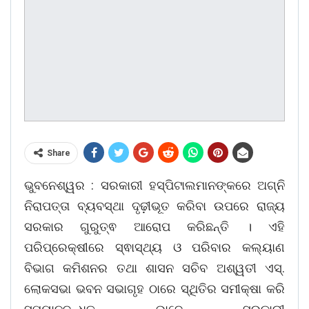
Share
ଭୁବନେଶ୍ୱର : ସରକାରୀ ହସ୍ପିଟାଲମାନଙ୍କରେ ଅଗ୍ନି
ନିରାପତ୍ତା ବ୍ୟବସ୍ଥା ଦୃଢ଼ୀଭୂତ କରିବା ଉପରେ ରାଜ୍ୟ
ସରକାର ଗୁରୁତ୍ଵ ଆରୋପ କରିଛନ୍ତି । ଏହି
ପରିପ୍ରେକ୍ଷୀରେ ସ୍ଵାସ୍ଥ୍ୟ ଓ ପରିବାର କଲ୍ୟାଣ
ବିଭାଗ କମିଶନର ତଥା ଶାସନ ସଚିବ ଅଶ୍ୱତୀ ଏସ୍.
ଲୋକସଭା ଭବନ ସଭାଗୃହ ଠାରେ ସ୍ଥିତିର ସମୀକ୍ଷା କରି