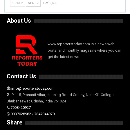
PREV
NEXT
1 of 2,409
About Us
www.reporterstoday.com is a news web
portal and monthly magazine where you can
get the latest news.
Contact Us
info@reporterstoday.com
LP-115, Prasanti Vihar, Housing Board Colony, Near Kiit College
Bhubaneswar, Odisha, India 751024
7008420927
9937028982
/
7847944970
Share