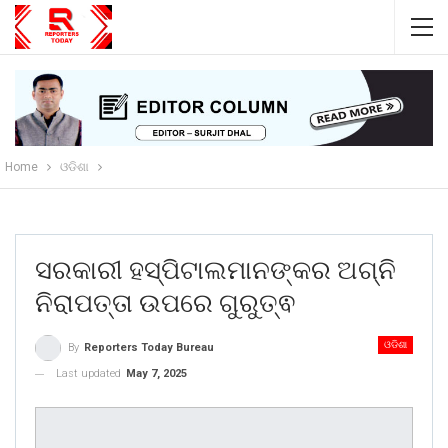
Home
ଓଡିଶା
ସରକାରୀ ହସ୍ପିଟାଲମାନଙ୍କର ଅଗ୍ନି
ନିରାପତ୍ତା ଉପରେ ଗୁରୁତ୍ଵ
ଓଡିଶା
By
Reporters Today Bureau
Last updated
May 7, 2025