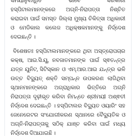
ସମୟାନୁବନ୍ଧିତ ଭାବେ ସରକାରୀ
ହସ୍ପିଟାଲମାନଙ୍କରେ ଅଗ୍ନି-ନିରାପତ୍ତା ନିଶ୍ଚିତ
କରାଇବା ପାଇଁ ସମସ୍ତ ଜିଲ୍ଲା ମୁଖ୍ୟ ଚିକିତ୍ସା ଅଧିକାରୀ
ଓ ମେଡିକାଲ କଲେଜ ଅଧିକ୍ଷକମାନଙ୍କୁ ନିର୍ଦ୍ଦେଶ
ଦେଇଛନ୍ତି ।
ବିଶେଷତଃ ହସ୍ପିଟାଲମାନଙ୍କରେ ଥିବା ଅସ୍ତ୍ରୋପଚାର
କକ୍ଷ, ଆଇ.ସି.ୟୁ, ନବଜାତମାନଙ୍କ ପାଇଁ ସ୍ଵତନ୍ତ୍ର
ଯତ୍ନ ୟୁନିଟ, ସିଟିସ୍କାନ ଓ ଏମ୍.ଆର.ଆଇ ଯନ୍ତ୍ର ଭଳି
ଉଚ୍ଚ ବିଦ୍ୟୁତ୍ ଶକ୍ତି ସମ୍ପନ୍ନ ଉପକରଣ ଲାଗିଥିବା
ସ୍ଥାନମାନଙ୍କରେ ଅଗ୍ରାଧିକାର ଭିତ୍ତିରେ ଅଗ୍ନି
ନିରାପତ୍ତା ଦୃଢ଼ୀଭୂତ କରିବା ନିମନ୍ତେ ଶ୍ରୀମୟୀ ଅଶ୍ଵତୀ
ନିର୍ଦ୍ଦେଶ ଦେଇଛନ୍ତି । ହସ୍ପିଟାଲର ବିଦ୍ୟୁତ ଓୟାରିଂ ସହ
ଜେନେରେଟର ସଂଯୋଗୀକରଣ ସ୍ଥାନରେ ବୈଦ୍ୟୁତିକ ଓ
ଅଗ୍ନି-ନିରାପତ୍ତାକୁ ସଠିକ୍ ଯାଞ୍ଚ କରିବା ପାଇଁ ମଧ୍ୟ
ନିର୍ଦ୍ଦେଶ ଦିଆଯାଇଛି ।