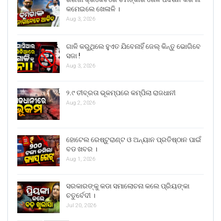
କମେଇଲେ ଖେଳାଳି ।
Aug 3, 2026
ଗାଳି କରୁଥିଲେ ହୁଏତ ଯିବେନାହିଁ ଜେଲ୍ କିନ୍ତୁ ଭୋଗିବେ
ସଜା !
Aug 3, 2026
୨.୯ ତୀବ୍ରତା ଭୂକମ୍ପରେ କମ୍ପିଲା ରାଜଧାନୀ
Aug 2, 2026
ହୋଟେଲ ରେଷ୍ଟୁରାଣ୍ଟ ଓ ଅନ୍ୟାନ ପ୍ରତିଷ୍ଠାନ ପାଇଁ
ବଡ ଖବର ।
Aug 1, 2026
ସରକାରଙ୍କୁ କଡା ସମାଲୋଚନା କଲେ ପ୍ରିୟଙ୍କା
ଚତୁର୍ବେଦୀ ।
Jul 20, 2026