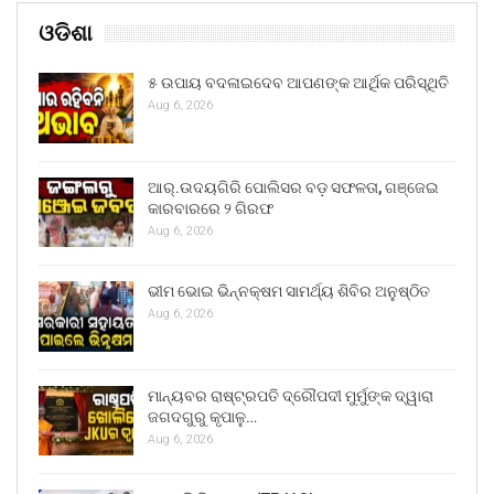
ଓଡିଶା
୫ ଉପାୟ ବଦଳାଇଦେବ ଆପଣଙ୍କ ଆର୍ଥିକ ପରିସ୍ଥିତି
Aug 6, 2026
ଆର୍.ଉଦୟଗିରି ପୋଲିସର ବଡ଼ ସଫଳତା, ଗଞ୍ଜେଇ
କାରବାରରେ ୨ ଗିରଫ
Aug 6, 2026
ଭୀମ ଭୋଇ ଭିନ୍ନକ୍ଷମ ସାମର୍ଥ୍ୟ ଶିବିର ଅନୁଷ୍ଠିତ
Aug 6, 2026
ମାନ୍ୟବର ରାଷ୍ଟ୍ରପତି ଦ୍ରୌପଦୀ ମୁର୍ମୁଙ୍କ ଦ୍ୱାରା
ଜଗଦଗୁରୁ କୃପାଳୁ…
Aug 6, 2026