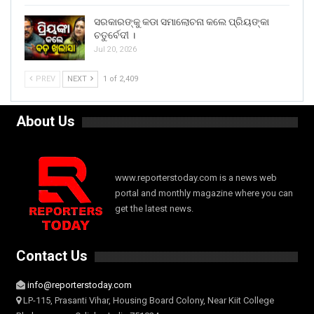
ସରକାରଙ୍କୁ କଡା ସମାଲୋଚନା କଲେ ପ୍ରିୟଙ୍କା
ଚତୁର୍ବେଦୀ ।
Jul 20, 2026
PREV
NEXT
1 of 2,409
About Us
www.reporterstoday.com is a news web
portal and monthly magazine where you can
get the latest news.
Contact Us
info@reporterstoday.com
LP-115, Prasanti Vihar, Housing Board Colony, Near Kiit College