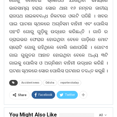
ଗୋରୁ ବୋଝେଇ ସ୍କୋର୍ପିଓ ଯାଉଥିବା ସମୟରେ
ଭାରସାମ୍ୟ ହରାଇ ସୋର ଥାନା ୧୬ ନମ୍ବର ଜାତୀୟ
ରାଜପଥ ନାଇକବବନ୍ଧ ନିକଟରେ ଓଲଟି ପଡିଛି । ଖବର
ପାଇ ଘାଟଣା ସ୍ଥଳରେ ଅଗ୍ନିସମ ବାହିନୀ ଏବଂ ପୋଲିସ
ପହଂଚି ଗୋରୁ ଗୁଡ଼ିକୁ ଉଦ୍ଧାର କରିଛନ୍ତି । ଗାଡି ର
ଡ୍ରାଇଭର ଫେରାର ହୋଇଥିବା ବେଳେ ଗାଡ଼ିରେ ମୋଟ
ଚାରୋଟି ଗୋରୁ ରହିଥିଲେ ବୋଲି ଜଣାପଡିଛି । ଗୋଟଏ
ଗାଇ ଗୁରୁତର ଆହାତ ହୋଇଥିବା ବେଳେ ଅନ୍ୟ ୩ଟି
ଗାଇକୁ ପୋଲିସ ଓ ଅଗ୍ନିଶମ ବାହିନୀ ଉଦ୍ଧାର କରିଛି ।
ଘଟଣା ସ୍ଥଳରେ ସୋର ପୋଲିସ ଘଟଣାର ତଦନ୍ତ କରୁଛି ।
Accident news
Odisha
reporterstoday
Facebook
Twitter
Share
You Might Also Like
All