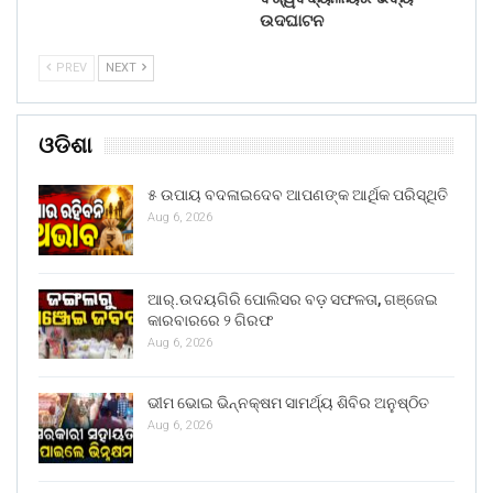
ଉଦଘାଟନ
PREV
NEXT
ଓଡିଶା
୫ ଉପାୟ ବଦଳାଇଦେବ ଆପଣଙ୍କ ଆର୍ଥିକ ପରିସ୍ଥିତି
Aug 6, 2026
ଆର୍.ଉଦୟଗିରି ପୋଲିସର ବଡ଼ ସଫଳତା, ଗଞ୍ଜେଇ
କାରବାରରେ ୨ ଗିରଫ
Aug 6, 2026
ଭୀମ ଭୋଇ ଭିନ୍ନକ୍ଷମ ସାମର୍ଥ୍ୟ ଶିବିର ଅନୁଷ୍ଠିତ
Aug 6, 2026