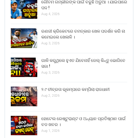
ଗୌତମ ଗମ୍ଭୀରଙ୍କ ପାଇଁ ବଢୁଛି ଅଡୁଆ । ଯାଇପାରେ
ପଦ !
Aug 4, 2026
ରଣଜୀ କ୍ରିକେଟରେ ଚମତ୍କାର ଖେଳ ପଦର୍ଶନ କରି ନା
କମେଇଲେ ଖେଳାଳି ।
Aug 3, 2026
ଗାଳି କରୁଥିଲେ ହୁଏତ ଯିବେନାହିଁ ଜେଲ୍ କିନ୍ତୁ ଭୋଗିବେ
ସଜା !
Aug 3, 2026
୨.୯ ତୀବ୍ରତା ଭୂକମ୍ପରେ କମ୍ପିଲା ରାଜଧାନୀ
Aug 2, 2026
ହୋଟେଲ ରେଷ୍ଟୁରାଣ୍ଟ ଓ ଅନ୍ୟାନ ପ୍ରତିଷ୍ଠାନ ପାଇଁ
ବଡ ଖବର ।
Aug 1, 2026