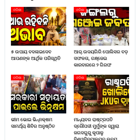
ଓଡିଶା
ଓଡିଶା
୫ ଉପାୟ ବଦଳାଇଦେବ
ଆର୍.ଉଦୟଗିରି ପୋଲିସର ବଡ଼
ଆପଣଙ୍କ ଆର୍ଥିକ ପରିସ୍ଥିତି
ସଫଳତା, ଗଞ୍ଜେଇ
କାରବାରରେ ୨ ଗିରଫ
ଓଡିଶା
ଓଡିଶା
ଭୀମ ଭୋଇ ଭିନ୍ନକ୍ଷମ
ମାନ୍ୟବର ରାଷ୍ଟ୍ରପତି
ସାମର୍ଥ୍ୟ ଶିବିର ଅନୁଷ୍ଠିତ
ଦ୍ରୌପଦୀ ମୁର୍ମୁଙ୍କ ଦ୍ୱାରା
ଜଗଦଗୁରୁ କୃପାଳୁ
ବିଶ୍ୱବିଦ୍ୟାଳୟର ଭବ୍ୟ