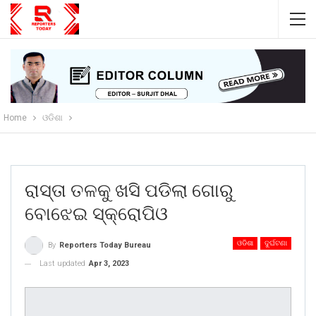
Home
ଓଡିଶା
ରାସ୍ତା ତଳକୁ ଖସି ପଡିଲା ଗୋରୁ
ବୋଝେଇ ସ୍କ୍ରୋପିଓ
ଓଡିଶା
ଦୁର୍ଘଟଣା
By
Reporters Today Bureau
Last updated
Apr 3, 2023