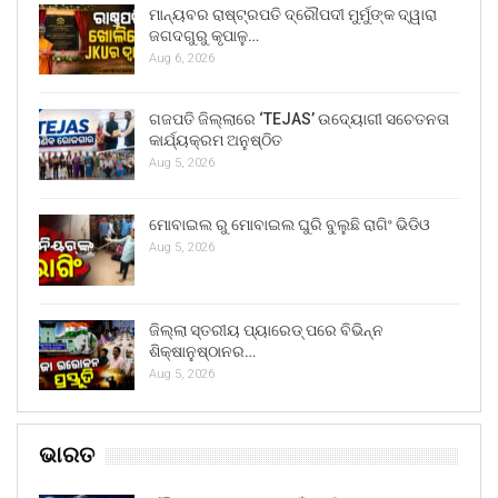
ମାନ୍ୟବର ରାଷ୍ଟ୍ରପତି ଦ୍ରୌପଦୀ ମୁର୍ମୁଙ୍କ ଦ୍ୱାରା
ଜଗଦଗୁରୁ କୃପାଳୁ…
Aug 6, 2026
ଗଜପତି ଜିଲ୍ଲାରେ ‘TEJAS’ ଉଦ୍ୟୋଗୀ ସଚେତନତା
କାର୍ଯ୍ୟକ୍ରମ ଅନୁଷ୍ଠିତ
Aug 5, 2026
ମୋବାଇଲ ରୁ ମୋବାଇଲ ଘୁରି ବୁଲୁଛି ରାଗିଂ ଭିଡିଓ
Aug 5, 2026
ଜିଲ୍ଲା ସ୍ତରୀୟ ପ୍ୟାରେଡ୍ ପରେ ବିଭିନ୍ନ
ଶିକ୍ଷାନୁଷ୍ଠାନର…
Aug 5, 2026
ଭାରତ