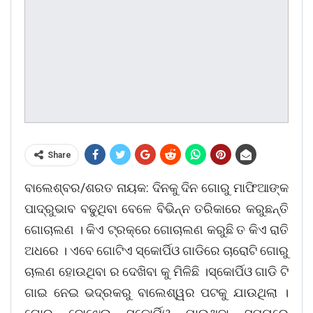
Share
ବାଲେଶ୍ବର/ଶରତ ନାୟକ: ଦିନକୁ ଦିନ ଗୋରୁ ମାଫିଆଙ୍କ
ପାଦ୍ରୁଭାବ ବଢୁଥିବା ବେଳେ ବିଭିନ୍ନ ତରିକାରେ କରୁଛନ୍ତି
ଗୋଚାଲଣ । କିଏ ଟ୍ରକ୍ରେ ଗୋଚାଲଣ କରୁଛି ତ କିଏ ରାତି
ଅଧରେ । ଏବେ ଗୋଟିଏ ସ୍କୋର୍ପିଓ ଗାଡିରେ ଚାରୋଟି ଗୋରୁ
ଚାଲଣ ହୋଉଥିବା ର ଦେଖିବା କୁ ମିଳିଛି ।ସ୍କୋର୍ପିଓ ଗାଡି ଟି
ଗାଇ ନେଇ ଭଦ୍ରକରୁ ବାଲେଶ୍ୱର ପଟକୁ ଯାଉଥିଲା ।