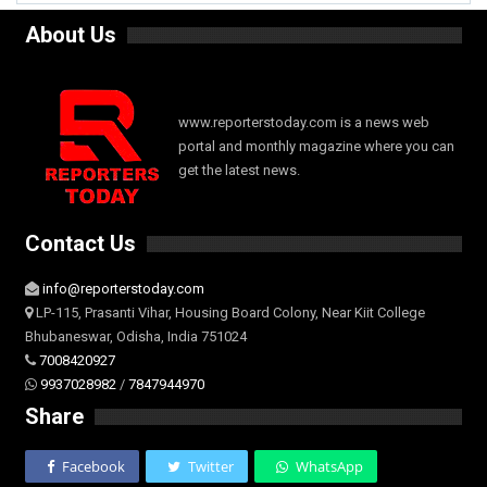
About Us
www.reporterstoday.com is a news web
portal and monthly magazine where you can
get the latest news.
Contact Us
info@reporterstoday.com
LP-115, Prasanti Vihar, Housing Board Colony, Near Kiit College
Bhubaneswar, Odisha, India 751024
7008420927
9937028982
/
7847944970
Share
Facebook
Twitter
WhatsApp