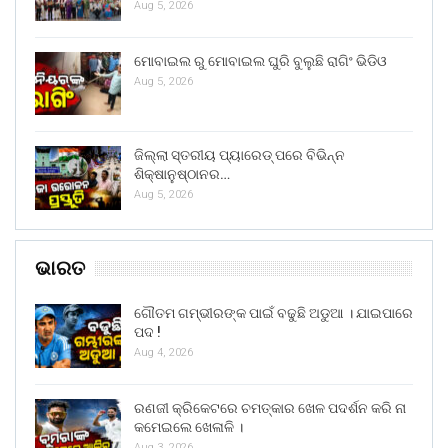
Aug 5, 2026
ମୋବାଇଲ ରୁ ମୋବାଇଲ ଘୁରି ବୁଲୁଛି ରାଗିଂ ଭିଡିଓ
Aug 5, 2026
ଜିଲ୍ଲା ସ୍ତରୀୟ ପ୍ୟାରେଡ୍ ପରେ ବିଭିନ୍ନ
ଶିକ୍ଷାନୁଷ୍ଠାନର…
Aug 5, 2026
ଭାରତ
ଗୌତମ ଗମ୍ଭୀରଙ୍କ ପାଇଁ ବଢୁଛି ଅଡୁଆ । ଯାଇପାରେ
ପଦ !
Aug 4, 2026
ରଣଜୀ କ୍ରିକେଟରେ ଚମତ୍କାର ଖେଳ ପଦର୍ଶନ କରି ନା
କମେଇଲେ ଖେଳାଳି ।
Aug 3, 2026