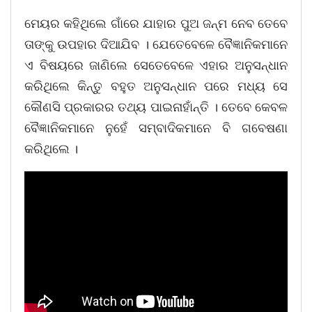
ମେୟର କହିଥିଲେ ଗାଁରେ ଯାହାର ପୁଅ ଜନ୍ମ ନେବ ତେବେ
ତାଙ୍କୁ ଉପହାର ଦିଆଯିବ । ଯେତେବେଳେ ବୈଜ୍ଞାନିକମାନେ
ଏ ବିଷୟରେ ଜାଣିଲେ ସେତେବେଳେ ଏହାର ଅନୁସନ୍ଧାନ
କରିଥିଲେ କିନ୍ତୁ ବହୁତ ଅନୁସନ୍ଧାନ ପରେ ମଧ୍ୟ ସେ
କୌଣସି ପ୍ରକାରର ତଥ୍ୟ ପାଇନାହାଁନ୍ତି । ତେବେ କେବଳ
ବୈଜ୍ଞାନିକମାନେ ନୁହେଁ ସମ୍ବାଦିକମାନେ ବି ଗବେଷଣା
କରିଥିଲେ ।