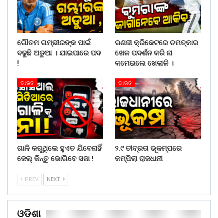
ଗୌତମ ଗମ୍ଭୀରଙ୍କ ପାଇଁ
ରଣଜୀ କ୍ରିକେଟରେ ଚମତ୍କାର
ବଢୁଛି ଅଡୁଆ । ଯାଇପାରେ ପଦ
ଖେଳ ପଦର୍ଶନ କରି ନା
!
କମେଇଲେ ଖେଳାଳି ।
ଭାରତ
ଭାରତ
ଗାଳି କରୁଥିଲେ ହୁଏତ ଯିବେନାହିଁ
୨.୯ ତୀବ୍ରତା ଭୂକମ୍ପରେ
ଜେଲ୍ କିନ୍ତୁ ଭୋଗିବେ ସଜା !
କମ୍ପିଲା ରାଜଧାନୀ
PREV
NEXT
ଓଡିଶା