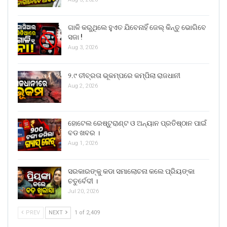
ଗାଳି କରୁଥିଲେ ହୁଏତ ଯିବେନାହିଁ ଜେଲ୍ କିନ୍ତୁ ଭୋଗିବେ
ସଜା !
Aug 3, 2026
୨.୯ ତୀବ୍ରତା ଭୂକମ୍ପରେ କମ୍ପିଲା ରାଜଧାନୀ
Aug 2, 2026
ହୋଟେଲ ରେଷ୍ଟୁରାଣ୍ଟ ଓ ଅନ୍ୟାନ ପ୍ରତିଷ୍ଠାନ ପାଇଁ
ବଡ ଖବର ।
Aug 1, 2026
ସରକାରଙ୍କୁ କଡା ସମାଲୋଚନା କଲେ ପ୍ରିୟଙ୍କା
ଚତୁର୍ବେଦୀ ।
Jul 20, 2026
PREV
NEXT
1 of 2,409