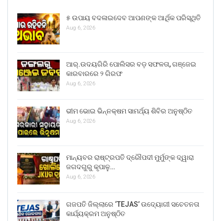
୫ ଉପାୟ ବଦଳାଇଦେବ ଆପଣଙ୍କ ଆର୍ଥିକ ପରିସ୍ଥିତି
Aug 6, 2026
ଆର୍.ଉଦୟଗିରି ପୋଲିସର ବଡ଼ ସଫଳତା, ଗଞ୍ଜେଇ
କାରବାରରେ ୨ ଗିରଫ
Aug 6, 2026
ଭୀମ ଭୋଇ ଭିନ୍ନକ୍ଷମ ସାମର୍ଥ୍ୟ ଶିବିର ଅନୁଷ୍ଠିତ
Aug 6, 2026
ମାନ୍ୟବର ରାଷ୍ଟ୍ରପତି ଦ୍ରୌପଦୀ ମୁର୍ମୁଙ୍କ ଦ୍ୱାରା
ଜଗଦଗୁରୁ କୃପାଳୁ…
Aug 6, 2026
ଗଜପତି ଜିଲ୍ଲାରେ ‘TEJAS’ ଉଦ୍ୟୋଗୀ ସଚେତନତା
କାର୍ଯ୍ୟକ୍ରମ ଅନୁଷ୍ଠିତ