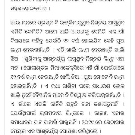
ସହଜ ହୋଇନଥାଏ ।
ଆଉ ମନରେ ପ୍ରଶ୍ନ ବି ଉଙ୍କିମାରୁଥିବ ନିଶ୍ଚୟ ଆସୁଥିବ
ଏମିତି କେମିତି? ଆମେ ଆଜି ଆପଣକୁ ସେମିତି ଏକ ଗାଁ
ବିଷୟରେ କହିବୁ ଯେଉଁଠି ୧୨ ବର୍ଷ ହୋଇଯିବ କେହି ପୁଅ
ଜନ୍ମ ନେଉନାହାଁନ୍ତି । ଏଠି ଖାଲି ଜନ୍ମ ନେଉଛନ୍ତି ଖାଲି
ଝିଅ । ଶୁଣିବାକୁ ଆଶ୍ଚର୍ଯ୍ୟ ଲାଗୁଥିବ ନିଶ୍ଚୟ କିନ୍ତୁ ଏହା
ସତ । ପୋଲାଣ୍ଡର ମିଜାଏଜେକ୍ସିରେ ଏହି ଗାଁ ଯେଉଁଠାରେ
୧୨ ବର୍ଷ ଜନ୍ମ ହେଉଛନ୍ତି ଖାଲି ଝିଅ । ପୁଅ ଗୋଟେ ବି ଜନ୍ମ
ହୋଇନାହିଁନ୍ତି । ଏ କଥା ଜାଣିବା ପରେ ସାଧାରଣ ଲୋକ
ଖାଲି ନୁହେଁ ବୈଜ୍ଞାନିକ ମାନେ ବି ବିଶ୍ୱାସ କରିପାରୁନାହାଁନ୍ତି ।
ଏ ଗାଁରେ ଏଭଳିି କାହିଁକି ଘଟୁଛି ତାହା ଜଣାପଡୁନାହିଁ ।
ଯେଉଁଥିପାଇଁ ଗ୍ରାମବାସୀ ଚିନ୍ତାରେ । କାରଣ ଏହାର
ସମାଧାନର ବାଟ ବାହାରି ପାରୁନାହିଁ । ୨୦୧୯ ରେ ସେଠାକାର
ମେୟର ଏକ ଆଶ୍ଚର୍ଯ୍ୟ ଘୋଷଣା କରିଥିଲୋ ।