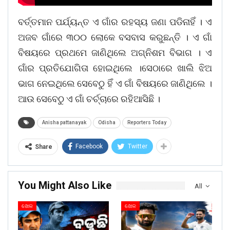
ବର୍ତ୍ତମାନ ପର୍ଯ୍ୟନ୍ତ ଏ ଗାଁର ରହସ୍ୟ ଜଣା ପଡିନାହିଁ । ଏ
ଅଜବ ଗାଁରେ ୩୦୦ ଲୋକେ ବସବାସ କରୁଛନ୍ତି । ଏ ଗାଁ
ବିଷୟରେ ପ୍ରଥମେ ଜାଣିଥିଲେ ଅଗ୍ନିଶମ ବିଭାଗ । ଏ
ଗାଁର ପ୍ରତିଯୋଗିତା ହୋଇଥିଲେ ।ସେଠାରେ ଖାଲି ଝିଅ
ଭାଗ ନେଇଥିଲେ ସେବେଠୁ ହିଁ ଏ ଗାଁ ବିଷୟରେ ଜାଣିଥିଲେ ।
ଆଉ ସେବେଠୁ ଏ ଗାଁ ଚର୍ଚ୍ଚାରେ ରହିଆସିଛି ।
Anisha pattanayak
Odisha
Reporters Today
Facebook
Twitter
Share
You Might Also Like
All
ଖେଳ
ଖେଳ