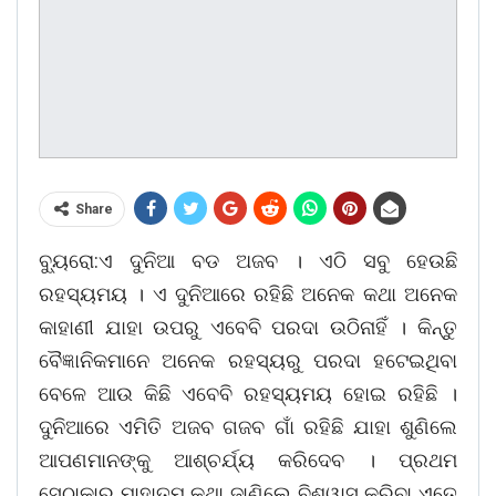
Share
ବ୍ୟୁରୋ:ଏ ଦୁନିଆ ବଡ ଅଜବ । ଏଠି ସବୁ ହେଉଛି
ରହସ୍ୟମୟ । ଏ ଦୁନିଆରେ ରହିଛି ଅନେକ କଥା ଅନେକ
କାହାଣୀ ଯାହା ଉପରୁ ଏବେବି ପରଦା ଉଠିନାହିଁ । କିନ୍ତୁ
ବୈଜ୍ଞାନିକମାନେ ଅନେକ ରହସ୍ୟରୁ ପରଦା ହଟେଇଥିବା
ବେଳେ ଆଉ କିଛି ଏବେବି ରହସ୍ୟମୟ ହୋଇ ରହିଛି ।
ଦୁନିଆରେ ଏମିତି ଅଜବ ଗଜବ ଗାଁ ରହିଛି ଯାହା ଶୁଣିଲେ
ଆପଣମାନଙ୍କୁ ଆଶ୍ଚର୍ଯ୍ୟ କରିଦେବ । ପ୍ରଥମ
ସେଠାକାର ମାହାତ୍ମ କଥା ଜାଣିଲେ ବିଶ୍ୱାସ କରିବା ଏତେ