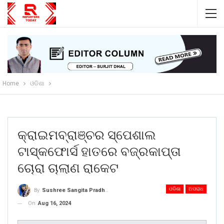
Home
ଓଡିଶା
କ୍ରାଇମବ୍ରାଞ୍ଚର ସ୍ପେଶାଲ
ଟାସ୍କଫୋର୍ସ ହାତରେ ବଜ୍ରକାପ୍ତା
ଚୋରା ଚାଲାଣ ରାକେଟ
ଓଡିଶା
ଅପରାଧ
By
Sushree Sangita Pradhan
On
Aug 16, 2024