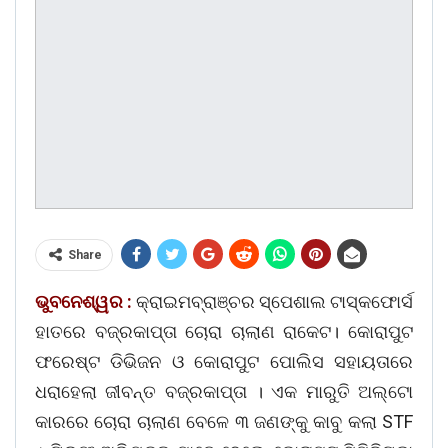
Share
ଭୁବନେଶ୍ୱର :
କ୍ରାଇମବ୍ରାଞ୍ଚର ସ୍ପେଶାଲ ଟାସ୍କଫୋର୍ସ
ହାତରେ ବଜ୍ରକାପ୍ତା ଚୋରା ଚାଲାଣ ରାକେଟ। କୋରାପୁଟ
ଫରେଷ୍ଟ ଡିଭିଜନ ଓ କୋରାପୁଟ ପୋଲିସ ସହାୟତାରେ
ଧରାହେଲା ଜୀବନ୍ତ ବଜ୍ରକାପ୍ତା । ଏକ ମାରୁତି ଅଲ୍ଟୋ
କାରରେ ଚୋରା ଚାଲାଣ ବେଳେ ୩ ଜଣଙ୍କୁ କାବୁ କଲା STF