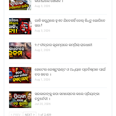
କମେଇଲେ ଖେଳାଳି ।
Aug 3, 2026
ଗାଳି କରୁଥିଲେ ହୁଏତ ଯିବେନାହିଁ ଜେଲ୍ କିନ୍ତୁ ଭୋଗିବେ
ସଜା !
Aug 3, 2026
୨.୯ ତୀବ୍ରତା ଭୂକମ୍ପରେ କମ୍ପିଲା ରାଜଧାନୀ
Aug 2, 2026
ହୋଟେଲ ରେଷ୍ଟୁରାଣ୍ଟ ଓ ଅନ୍ୟାନ ପ୍ରତିଷ୍ଠାନ ପାଇଁ
ବଡ ଖବର ।
Aug 1, 2026
ସରକାରଙ୍କୁ କଡା ସମାଲୋଚନା କଲେ ପ୍ରିୟଙ୍କା
ଚତୁର୍ବେଦୀ ।
Jul 20, 2026
PREV
NEXT
1 of 2,409