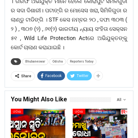
। ଗିରଫ ଅଭିଯୁକ୍ତ ମାନେ ହେଲେ କୋରାପୁଟ ସିମିଳିଗୁଡା
ର ସଦା ଦିଶାରୀ। ପଟାଙ୍ଗି ର ମୋସେସ ଖରା, ସିମିଳିଗୁଡା ର
ଲାଣ୍ଡୁ ଟାଡିଙ୍ଗି । STF କେସ ନମ୍ବର ୨୦ , ଦଫା ୩୦୩ (
୨ ) , ୩୦୭ (୨) , ୬୧(୨) ଭାରତୀୟ ନ୍ୟାୟ ସଂହିତା ସେକ୍ସନ
୫୧ , Wild Life Protection Actରେ ଅଭିଯୁକ୍ତଙ୍କୁ
କୋର୍ଟ ଚାଲାଣ କରାଯାଇଛି ।
Bhubaneswar
Odisha
Reporters Today
Facebook
Twitter
Share
You Might Also Like
All
ଓଡିଶା
ଓଡିଶା