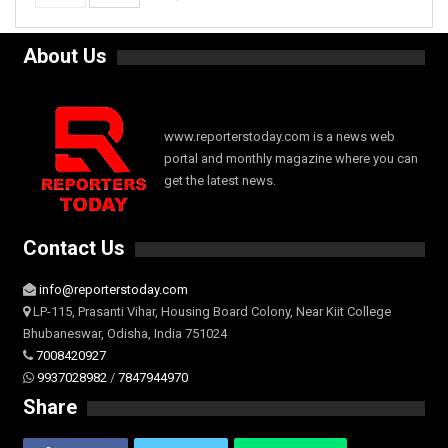
About Us
www.reporterstoday.com is a news web
portal and monthly magazine where you can
get the latest news.
Contact Us
info@reporterstoday.com
LP-115, Prasanti Vihar, Housing Board Colony, Near Kiit College
Bhubaneswar, Odisha, India 751024
7008420927
9937028982
/
7847944970
Share