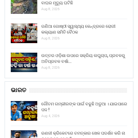
ବାଘର ମୃତ୍ୟୁ ଘଟିଛି
Aug 8, 2026
ଗଣିଆ ଗୋଷ୍ଠୀ ସ୍ୱାସ୍ଥ୍ୟ କେନ୍ଦ୍ରରେ ରୋଗୀ
କଲ୍ୟାଣ ସମିତି ବୈଠକ
Aug 8, 2026
ଉତ୍ତର ଓଡ଼ିଶା ଉପରେ ସକ୍ରିୟ ଲଘୁଚାପ, ପ୍ରବଳରୁ
ଅତିପ୍ରବଳ ବର୍ଷା…
Aug 8, 2026
ଭାରତ
ଗୌତମ ଗମ୍ଭୀରଙ୍କ ପାଇଁ ବଢୁଛି ଅଡୁଆ । ଯାଇପାରେ
ପଦ !
Aug 4, 2026
ରଣଜୀ କ୍ରିକେଟରେ ଚମତ୍କାର ଖେଳ ପଦର୍ଶନ କରି ନା