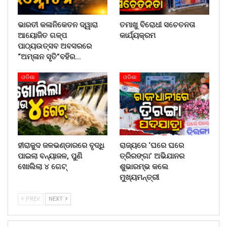
ଭାରତୀ କଳାନିକେତନ ଦ୍ୱାରା
ତମାଖୁ ବିରୋଧୀ ସଚେତନତା
ଆୟୋଜିତ ଗଳ୍ପ
କାର୍ଯ୍ୟକ୍ରମ
ପାଠ୍ୟଉତ୍ସବ ଅବସରରେ
“ଅମ୍ଳାନ ସୃତି”ବହିର…
ଓଡିଶା
ଓଡିଶା
ହୀରାକୁଦ ଜଳଭଣ୍ଡାରରେ ବୃଦ୍ଧି
ରାଜ୍ୟରେ ‘ଘରେ ଘରେ
ପାଇଲା ବନ୍ୟାଜଳ, ପୁଣି
ତ୍ରିରଙ୍ଗା’ ଅଭିଯାନର
ଖୋଲିଲା ୪ ଗେଟ୍
ଶୁଭାରମ୍ଭ କଲେ
ମୁଖ୍ୟମନ୍ତ୍ରୀ
PREV
NEXT