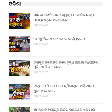
ଓଡିଶା
ଭାରତୀ କଳାନିକେତନ ଦ୍ୱାରା ଆୟୋଜିତ ଗଳ୍ପ
ପାଠ୍ୟଉତ୍ସବ ଅବସରରେ…
Aug 9, 2026
ତମାଖୁ ବିରୋଧୀ ସଚେତନତା କାର୍ଯ୍ୟକ୍ରମ
Aug 9, 2026
ହୀରାକୁଦ ଜଳଭଣ୍ଡାରରେ ବୃଦ୍ଧି ପାଇଲା ବନ୍ୟାଜଳ,
ପୁଣି ଖୋଲିଲା ୪ ଗେଟ୍
Aug 9, 2026
ରାଜ୍ୟରେ ‘ଘରେ ଘରେ ତ୍ରିରଙ୍ଗା’ ଅଭିଯାନର
ଶୁଭାରମ୍ଭ କଲେ…
Aug 9, 2026
ଶିମିଳିପାଳ ବ୍ୟାଘ୍ର ଅଭୟାରଣ୍ୟରେ ଏକ ମାଈ