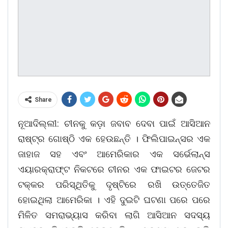
Share
ନୂଆଦିଲ୍ଲୀ: ଚୀନକୁ କଡ଼ା ଜବାବ ଦେବା ପାଇଁ ଆସିଆନ
ରାଷ୍ଟ୍ର ଗୋଷ୍ଠି ଏକ ହେଉଛନ୍ତି । ଫିଲିପାଇନ୍ସର ଏକ
ଜାହାଜ ସହ ଏବଂ ଆମେରିକାର ଏକ ସର୍ଭେଲାନ୍ସ
ଏୟାରକ୍ରାଫ୍ଟ ନିକଟରେ ଚୀନର ଏକ ଫାଇଟର ଜେଟର
ଟକ୍କର ପରିସ୍ଥିତିକୁ ଦୃଷ୍ଟିରେ ରଖି ଉତ୍ତେଜିତ
ହୋଇଥିଲା ଆମେରିକା । ଏହି ଦୁଇଟି ଘଟଣା ପରେ ପରେ
ମିଳିତ ସମରାଭ୍ୟାସ କରିବା ଲାଗି ଆସିଆନ ସଦସ୍ୟ