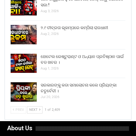
ସଜା !
Aug 3, 2026
୨.୯ ତୀବ୍ରତା ଭୂକମ୍ପରେ କମ୍ପିଲା ରାଜଧାନୀ
Aug 2, 2026
ହୋଟେଲ ରେଷ୍ଟୁରାଣ୍ଟ ଓ ଅନ୍ୟାନ ପ୍ରତିଷ୍ଠାନ ପାଇଁ
ବଡ ଖବର ।
Aug 1, 2026
ସରକାରଙ୍କୁ କଡା ସମାଲୋଚନା କଲେ ପ୍ରିୟଙ୍କା
ଚତୁର୍ବେଦୀ ।
Jul 20, 2026
PREV
NEXT
1 of 2,409
About Us