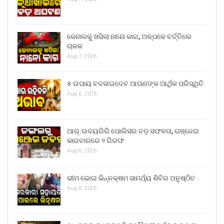
କେନାଲକୁ ଖସିଲା ନାନୋ କାର, ଅଳ୍ପକେ ବର୍ତ୍ତିଲେ
ଚାଳକ
Aug 7, 2026
୫ ଉପାୟ ବଦଳାଇଦେବ ଆପଣଙ୍କ ଆର୍ଥିକ ପରିସ୍ଥିତି
Aug 6, 2026
ଆର୍.ଉଦୟଗିରି ପୋଲିସର ବଡ଼ ସଫଳତା, ଗଞ୍ଜେଇ
କାରବାରରେ ୨ ଗିରଫ
Aug 6, 2026
ଭୀମ ଭୋଇ ଭିନ୍ନକ୍ଷମ ସାମର୍ଥ୍ୟ ଶିବିର ଅନୁଷ୍ଠିତ
Aug 6, 2026