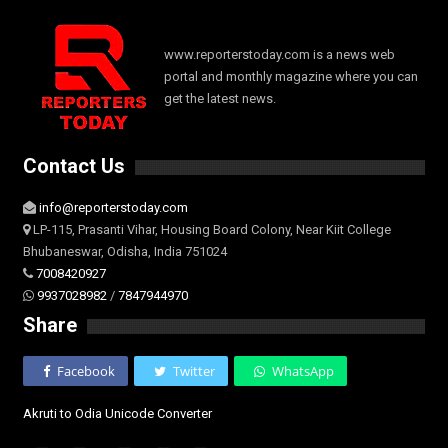
www.reporterstoday.com is a news web
portal and monthly magazine where you can
get the latest news.
Contact Us
info@reporterstoday.com
LP-115, Prasanti Vihar, Housing Board Colony, Near Kiit College
Bhubaneswar, Odisha, India 751024
7008420927
9937028982
/
7847944970
Share
Facebook
Twitter
WhatsApp
Akruti to Odia Unicode Converter