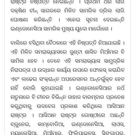
ରାଷ୍ଟ୍ର ନିଷ୍ପତ୍ତି ନେଇଛନ୍ତି । ପ୍ରଥମ ଥର ଲାଗି
ଦକ୍ଷିଣ ଚୀନ୍ ସାଗରରେ ମିଳିତ ସାମରିକ ଡ୍ରିଲ ଲାଗି
ଘୋଷଣା କରିଛନ୍ତି । ଏନେଇ ସୂଚନା ଦେଇଛନ୍ତି
ଇଣ୍ଡୋନେସିଆ ସାମରିକ ମୁଖ୍ୟ ୟୁଦୋ ମାର୍ଗୋନୋ ।
ବାଲିରେ ବସିଥିବା ବୈଠକରେ ଏହି ନିଷ୍ପତ୍ତି ନିଆଯାଇଛି ।
ଏହି ମିଳିତ ସମରାଭ୍ୟାସରେ ଜୁଣ୍ଟା ଶାସିତ ମିଆଁମାର ବି
ସାମିଲ ହେବ । ତେବେ ଏହି ସମରାଭ୍ୟାସ ସାମୁଦ୍ରିକ
ନିରାପତ୍ତା ଓ ଉଦ୍ଧାର କାର୍ୟ୍ୟ ଉପରେ ଫୋକସ୍ କରାଯିବ
ଏବଂ ଲଢେଇ ସଂକ୍ରାନ୍ତ ଅପରେସନର ଅନ୍ତର୍ଭୁକ୍ତ ହେବ
ନାହିଁ ବୋଲି କୁହାଯାଇଛି । ଇଣ୍ଡୋନେସିଆର ନର୍ଥ
ନାତୁନାରେ ବି ଚୀନର ବିଭିନ୍ନ ଜାହାଜ ବାରମ୍ବାର ପ୍ରବେଶ
କରୁଥିବାରୁ ଉଦବେଗ ପ୍ରକାଶ କରିଥିଲେ ଆସିଆନ
ରାଷ୍ଟ୍ର । ଆସିଆନ ରାଷ୍ଟ୍ର ଗୋଷ୍ଠୀରେ ଅଛନ୍ତି
ବ୍ରୁନେଇ, କାମ୍ବୋଡିଆ, ଇଣ୍ଡୋନେସିଆ, ଲାଓସ,
ମ୍ୟାଲେସିଆ, ମିଆଁମାର, ଫିଲିପାଇନସ୍, ସିଙ୍ଗାପୁର,