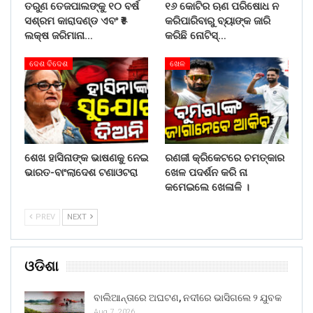
ତରୁଣ ତେଜପାଲଙ୍କୁ ୧୦ ବର୍ଷ
୧୬ କୋଟିର ଋଣ ପରିଷୋଧ ନ
ସଶ୍ରମ କାରାଦଣ୍ଡ ଏବଂ ₹୫
କରିପାରିବାରୁ ବ୍ୟାଙ୍କ ଜାରି
ଲକ୍ଷ ଜରିମାନା…
କରିଛି ନୋଟିସ୍…
ଦେଶ ବିଦେଶ
ଖେଳ
ଶେଖ ହାସିନାଙ୍କ ଭାଷଣକୁ ନେଇ
ରଣଜୀ କ୍ରିକେଟରେ ଚମତ୍କାର
ଭାରତ-ବାଂଲାଦେଶ ଟଣାଓଟରା
ଖେଳ ପଦର୍ଶନ କରି ନା
କମେଇଲେ ଖେଳାଳି ।
PREV
NEXT
ଓଡିଶା
ବାଲିଆନ୍ତାରେ ଅଘଟଣ, ନଦୀରେ ଭାସିଗଲେ ୨ ଯୁବକ
Aug 7, 2026