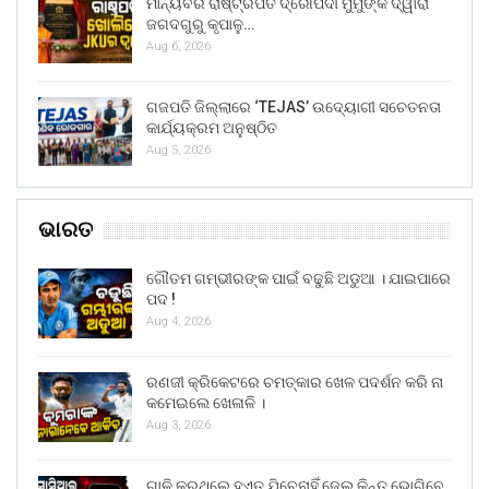
ମାନ୍ୟବର ରାଷ୍ଟ୍ରପତି ଦ୍ରୌପଦୀ ମୁର୍ମୁଙ୍କ ଦ୍ୱାରା
ଜଗଦଗୁରୁ କୃପାଳୁ…
Aug 6, 2026
ଗଜପତି ଜିଲ୍ଲାରେ ‘TEJAS’ ଉଦ୍ୟୋଗୀ ସଚେତନତା
କାର୍ଯ୍ୟକ୍ରମ ଅନୁଷ୍ଠିତ
Aug 5, 2026
ଭାରତ
ଗୌତମ ଗମ୍ଭୀରଙ୍କ ପାଇଁ ବଢୁଛି ଅଡୁଆ । ଯାଇପାରେ
ପଦ !
Aug 4, 2026
ରଣଜୀ କ୍ରିକେଟରେ ଚମତ୍କାର ଖେଳ ପଦର୍ଶନ କରି ନା
କମେଇଲେ ଖେଳାଳି ।
Aug 3, 2026
ଗାଳି କରୁଥିଲେ ହୁଏତ ଯିବେନାହିଁ ଜେଲ୍ କିନ୍ତୁ ଭୋଗିବେ