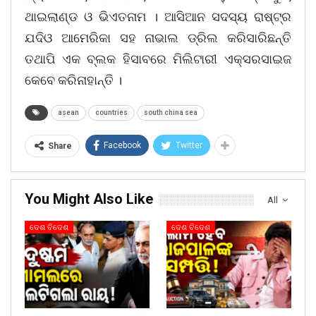
ଥାଇଲାଣ୍ଡ ଓ ଭିଏତନାମ । ଆସିଆନ ସଦସ୍ୟ ରାଷ୍ଟ୍ର
ଯଦିଓ ଆମେରିକା ସହ ନାଭାଲ ଡ୍ରିଲ କରିସାରିଛନ୍ତି
ତଥାପି ଏକ ବ୍ଲକ ହିସାବରେ ମିଲିଟାରୀ ଏକ୍ସରସାଇଜ
କେବେ କରିନାହାନ୍ତି ।
asean
countries
south china sea
Facebook
Twitter
Share
You Might Also Like
All
ଦେଶ ବିଦେଶ
ଦେଶ ବିଦେଶ