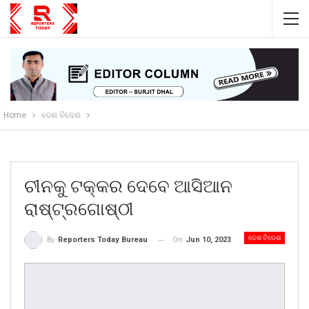
Home
ଦେଶ ବିଦେଶ
ଚୀନକୁ ଟକ୍କର ଦେବେ ଆସିଆନ
ରାଷ୍ଟ୍ରଗୋଷ୍ଠୀ
ଦେଶ ବିଦେଶ
On
Jun 10, 2023
By
Reporters Today Bureau