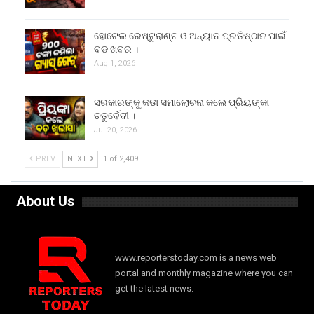
ହୋଟେଲ ରେଷ୍ଟୁରାଣ୍ଟ ଓ ଅନ୍ୟାନ ପ୍ରତିଷ୍ଠାନ ପାଇଁ
ବଡ ଖବର ।
Aug 1, 2026
ସରକାରଙ୍କୁ କଡା ସମାଲୋଚନା କଲେ ପ୍ରିୟଙ୍କା
ଚତୁର୍ବେଦୀ ।
Jul 20, 2026
PREV
NEXT
1 of 2,409
About Us
www.reporterstoday.com is a news web
portal and monthly magazine where you can
get the latest news.