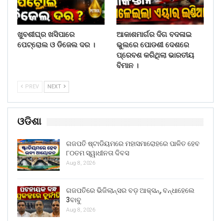
ଖୁବଶୀଘ୍ର ଖସିପାରେ
ଆକାଶମାର୍ଗର ଦିଗ ବଦଳାଇ
ପେଟ୍ରୋଲ ଓ ଡିଜେଲ ଦର ।
ଭୁଲରେ ପୋଡଶୀ ଦେଶରେ
ପ୍ରେବଶ କରିଥିଲା ଭାରତୀୟ
ବିମାନ ।
PREV
NEXT
ଓଡିଶା
ଗଜପତି ଷ୍ଟାଡିୟମରେ ମହାସମାରୋହରେ ପାଳିତ ହେବ
୮୦ତମ ସ୍ୱାଧୀନତା ଦିବସ
Aug 8, 2026
ଗଜପତିରେ ଭିଜିଲାନ୍ସର ବଡ଼ ଆକ୍ସନ୍, ବନ୍ଧାହେଲେ
3ବାବୁ
Aug 8, 2026