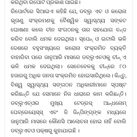
କରିଥିବା ରିପୋର୍ଟ ପ୍ରକାଶ ପାଇଛି।
ରିପୋର୍ଟରେ ସିଆଇଏ କହିଛି ଯେ, ‌ଡବ୍ଲୁ ଏଚ ଓ କରୋନା
ଭୂତାଣୁ ସଂକ୍ରମଣକୁ ବୈଶ୍ୱିକ ସ୍ୱାସ୍ଥ୍ୟ ସଙ୍କଟ
ଘୋଷଣା କଲେ ଚୀନ ସଂଗଠନକୁ ତାର ସହଯୋଗ ବନ୍ଦ
କରିବ ବୋଲି ଧମକ ଦେଇଥିଲା। ସ୍ପେନ୍ ଓ ଇଟାଲି ଭଳି
ଦେଶରେ ବହୁସଂଖ୍ୟରେ କରୋନା ସଂକ୍ରମିତ ବ୍ୟକ୍ତି
ବାହାରିବା ପରେ ଜାନୁଆରି ମାସରେ ଡବ୍ଲୁଏଚଓକୁ ଚୀନ୍ ଏ
ଭଳି ଧମକ ଦେଇଥିଲା। ସେତେବେଳକୁ ଚୀନ୍‌ରେ ୮୦
ହଜାରରୁ ଅଧିକ ଜନତା ସଂକ୍ରମିତ ହୋଇସାରିଥିଲେ। କିନ୍ତୁ,
ବିଶ୍ୱ ସ୍ୱାସ୍ଥ୍ୟ ସଙ୍ଗଠନ ଅଧିକାରୀମାନେ ସ୍ପଷ୍ଟ
କରିଛନ୍ତି ଯେ ସେମାନେ ନିଜ ଧାରାରେ କାମ କରିଛନ୍ତି।
ଡବ୍ଲୁଏଚ୍‌ଓର ମୁଖ୍ୟ ଟେଡ୍‌ରସ୍ ଆନ୍ଧନୋମ୍
ଘେବ୍ରେୟେସ୍‌ସ୍ ଏବଂ ଜି ଜିନ୍‌ପିଙ୍ଗ୍‌ଙ୍କ ମଧ୍ୟରେ
ଜାନୁଆରି ମାସରେ କୌଣସି ଆଲୋଚନା ହୋଇ ନାହିଁ ବୋଲି
ଡବ୍ଲୁଏଚଓ ପକ୍ଷରୁ କୁହାଯାଇଛି ।