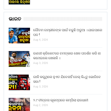
ଭାରତ
ଗୌତମ ଗମ୍ଭୀରଙ୍କ ପାଇଁ ବଢୁଛି ଅଡୁଆ । ଯାଇପାରେ
ପଦ !
Aug 4, 2026
ରଣଜୀ କ୍ରିକେଟରେ ଚମତ୍କାର ଖେଳ ପଦର୍ଶନ କରି ନା
କମେଇଲେ ଖେଳାଳି ।
Aug 3, 2026
ଗାଳି କରୁଥିଲେ ହୁଏତ ଯିବେନାହିଁ ଜେଲ୍ କିନ୍ତୁ ଭୋଗିବେ
ସଜା !
Aug 3, 2026
୨.୯ ତୀବ୍ରତା ଭୂକମ୍ପରେ କମ୍ପିଲା ରାଜଧାନୀ
Aug 2, 2026