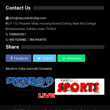
Contact Us
info@reporterstoday.com
LP-115, Prasanti Vihar, Housing Board Colony, Near Kiit College
Bhubaneswar, Odisha, India 751024
7008420927
9937028982
/
7847944970
Share
Facebook
Twitter
WhatsApp
Akruti to Odia Unicode Converter