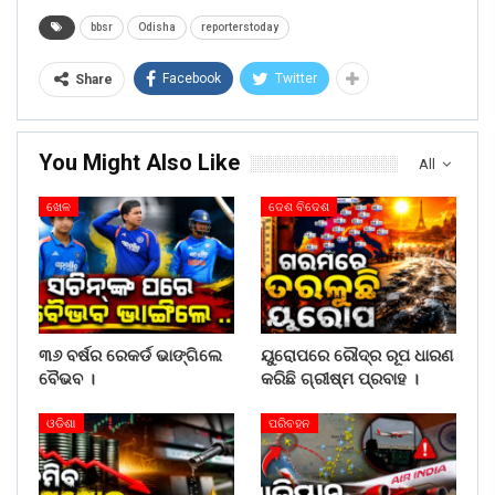
bbsr
Odisha
reporterstoday
Facebook
Twitter
Share
You Might Also Like
All
ଖେଳ
ଦେଶ ବିଦେଶ
୩୬ ବର୍ଷର ରେକର୍ଡ ଭାଙ୍ଗିଲେ
ୟୁରୋପରେ ରୌଦ୍ର ରୂପ ଧାରଣ
ବୈଭବ ।
କରିଛି ଗ୍ରୀଷ୍ମ ପ୍ରବାହ ।
ଓଡିଶା
ପରିବହନ