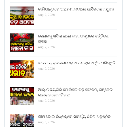
ବାଲିଆନ୍ତାରେ ଅଘଟଣ, ନଦୀରେ ଭାସିଗଲେ ୨ ଯୁବକ
Aug 7, 2026
କେନାଲକୁ ଖସିଲା ନାନୋ କାର, ଅଳ୍ପକେ ବର୍ତ୍ତିଲେ
ଚାଳକ
Aug 7, 2026
୫ ଉପାୟ ବଦଳାଇଦେବ ଆପଣଙ୍କ ଆର୍ଥିକ ପରିସ୍ଥିତି
Aug 6, 2026
ଆର୍.ଉଦୟଗିରି ପୋଲିସର ବଡ଼ ସଫଳତା, ଗଞ୍ଜେଇ
କାରବାରରେ ୨ ଗିରଫ
Aug 6, 2026
ଭୀମ ଭୋଇ ଭିନ୍ନକ୍ଷମ ସାମର୍ଥ୍ୟ ଶିବିର ଅନୁଷ୍ଠିତ
Aug 6, 2026