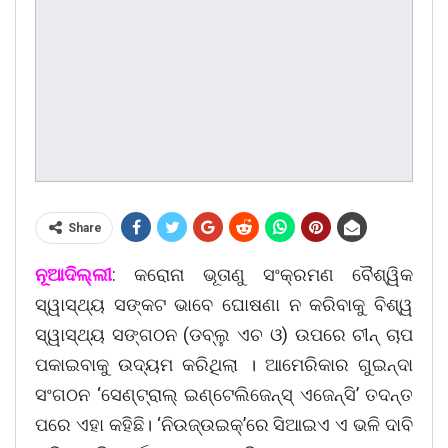
Share
ନୂଆଦିଲ୍ଲୀ
: କରୋନା ଭୂତାଣୁ ସଂକ୍ରମଣ ବୈଶ୍ୱିକ
ସ୍ୱାସ୍ଥ୍ୟ ସଙ୍କଟ ଭାବେ ଘୋଷଣା ନ କରିବାକୁ ବିଶ୍ୱ
ସ୍ୱାସ୍ଥ୍ୟ ସଙ୍ଗଠନ (ଡବ୍ଲୁ ଏଚ ଓ) ଉପରେ ଚୀନ୍ ଚାପ
ପକାଇବାକୁ ଉଦ୍ୟମ କରିଥିଲା । ଆମେରିକାର ଗୁଇନ୍ଦା
ସଂଗଠନ ‘ସେଣ୍ଟ୍ରାଲ୍ ଇଣ୍ଟେଲିଜେନ୍‌ସ୍ ଏଜେନ୍ସି’ ତଦନ୍ତ
ପରେ ଏହା କହିଛି। ‘ନିଉଜ୍‌ଉଇକ୍’ରେ ସିଆଇଏ ଏ ଭଳି ଦାବି