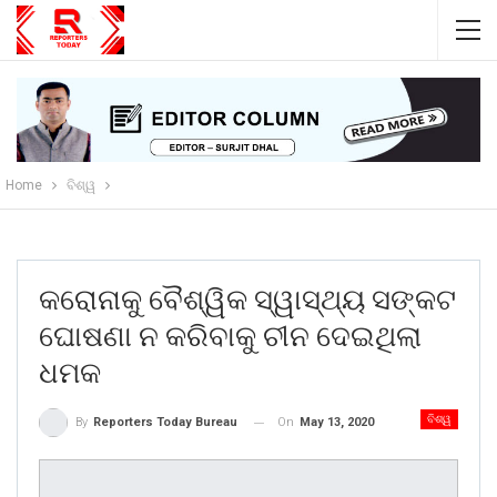
Home
ବିଶ୍ୱ
କରୋନାକୁ ବୈଶ୍ୱିକ ସ୍ୱାସ୍ଥ୍ୟ ସଙ୍କଟ
ଘୋଷଣା ନ କରିବାକୁ ଚୀନ ଦେଇଥିଲା
ଧମକ
ବିଶ୍ୱ
On
May 13, 2020
By
Reporters Today Bureau