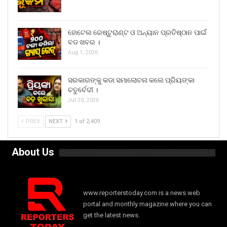
ହୋଟେଲ ରେଷ୍ଟୁରାଣ୍ଟ ଓ ଅନ୍ୟାନ ପ୍ରତିଷ୍ଠାନ ପାଇଁ
ବଡ ଖବର ।
Aug 1, 2026
ସରକାରଙ୍କୁ କଡା ସମାଲୋଚନା କଲେ ପ୍ରିୟଙ୍କା
ଚତୁର୍ବେଦୀ ।
Jul 20, 2026
PREV
NEXT
1 of 2,409
About Us
www.reporterstoday.com is a news web
portal and monthly magazine where you can
get the latest news.