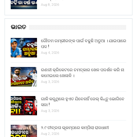
Aug 8, 2026
ଭାରତ
ଗୌତମ ଗମ୍ଭୀରଙ୍କ ପାଇଁ ବଢୁଛି ଅଡୁଆ । ଯାଇପାରେ
ପଦ !
Aug 4, 2026
ରଣଜୀ କ୍ରିକେଟରେ ଚମତ୍କାର ଖେଳ ପଦର୍ଶନ କରି ନା
କମେଇଲେ ଖେଳାଳି ।
Aug 3, 2026
ଗାଳି କରୁଥିଲେ ହୁଏତ ଯିବେନାହିଁ ଜେଲ୍ କିନ୍ତୁ ଭୋଗିବେ
ସଜା !
Aug 3, 2026
୨.୯ ତୀବ୍ରତା ଭୂକମ୍ପରେ କମ୍ପିଲା ରାଜଧାନୀ
Aug 2, 2026