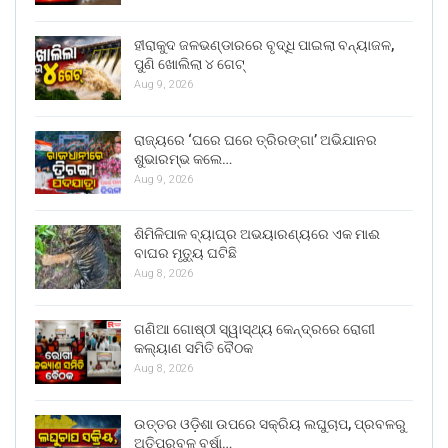
ହୀରାକୁଦ ଜଳଭଣ୍ଡାରରେ ବୃଦ୍ଧି ପାଇଲା ବନ୍ୟାଜଳ,
ପୁଣି ଖୋଲିଲା ୪ ଗେଟ୍
Aug 9, 2026
ରାଜ୍ୟରେ ‘ଘରେ ଘରେ ତ୍ରିରଙ୍ଗା’ ଅଭିଯାନର
ଶୁଭାରମ୍ଭ କଲେ…
Aug 9, 2026
ଶିମିଳିପାଳ ବ୍ୟାଘ୍ର ଅଭୟାରଣ୍ୟରେ ଏକ ମାଈ
ବାଘର ମୃତ୍ୟୁ ଘଟିଛି
Aug 8, 2026
ଗଣିଆ ଗୋଷ୍ଠୀ ସ୍ୱାସ୍ଥ୍ୟ କେନ୍ଦ୍ରରେ ରୋଗୀ
କଲ୍ୟାଣ ସମିତି ବୈଠକ
Aug 8, 2026
ଉତ୍ତର ଓଡ଼ିଶା ଉପରେ ସକ୍ରିୟ ଲଘୁଚାପ, ପ୍ରବଳରୁ
ଅତିପ୍ରବଳ ବର୍ଷା…