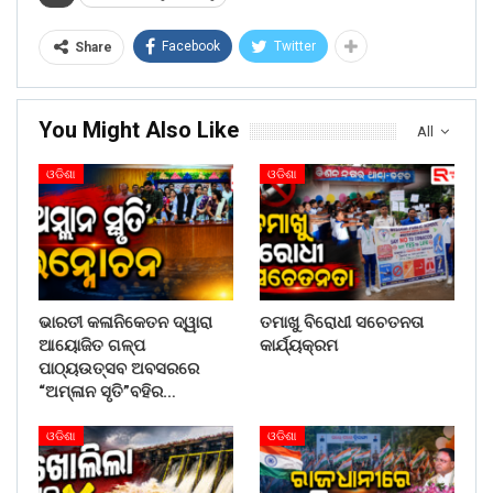
Facebook
Twitter
Share
You Might Also Like
All
ଓଡିଶା
ଓଡିଶା
ଭାରତୀ କଳାନିକେତନ ଦ୍ୱାରା
ତମାଖୁ ବିରୋଧୀ ସଚେତନତା
ଆୟୋଜିତ ଗଳ୍ପ
କାର୍ଯ୍ୟକ୍ରମ
ପାଠ୍ୟଉତ୍ସବ ଅବସରରେ
“ଅମ୍ଳାନ ସୃତି”ବହିର…
ଓଡିଶା
ଓଡିଶା