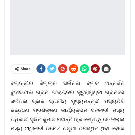
Share
ବଲାଙ୍ଗୀର ଜିଲ୍ଲାର ସଇଁତଲା ବ୍ଲକ ଅନ୍ତର୍ଗତ
ବୁଢାବାହାଲ ଗ୍ରାମ ପଂଚାୟତର କୁଟୁରାମୁଣ୍ଡା ଗ୍ରାମରେ
ସଇଁତଲା ବ୍ଲକ ସ୍ଥରୀୟ ମୁଖ୍ୟମନ୍ତ୍ରୀ ମସ୍ୟଯିବି
କଲ୍ୟାଣ ପ୍ରଶିକ୍ଷଣ କାର୍ୟ୍ୟକ୍ରମ ସହକାରୀ ମସ୍ୟ
ଅଧିକାରୀ ସୁଜିତ କୁମାର ମହାନ୍ତି ଙ୍କ ନେତୃତ୍ୱ ରେ ଜିଲ୍ଲା
ମସ୍ୟ ଅଧିକାରୀ ଉମେଶ ଧରୁଆ ଉପସ୍ଥିତ ଥିବା ବେଳେ