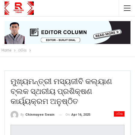
Home
ଓଡିଶା
ମୁଖ୍ୟମନ୍ତ୍ରୀ ମସ୍ୟଜୀବି କଲ୍ୟାଣ
ବ୍ଲକ ସ୍ଥରୀୟ ପ୍ରଶିକ୍ଷଣ
କାର୍ୟ୍ୟକ୍ରମ ଅନୁଷ୍ଠିତ
ଓଡିଶା
On
Apr 16, 2025
By
Chinmayee Swain