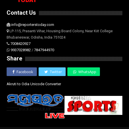
Contact Us
info@reporterstoday.com
LP-115, Prasanti Vihar, Housing Board Colony, Near Kiit College
Bhubaneswar, Odisha, India 751024
7008420927
9937028982
/
7847944970
Share
Facebook
Twitter
WhatsApp
Akruti to Odia Unicode Converter