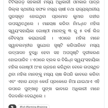
ଟିଟିଲାଗଡ଼ ସହକାରୀ ମସ୍ୟ ଅଧିକାରୀ ଓମକାର ପାତ୍ର
ଜିଲ୍ଲା ସ୍ଥରୀୟ ସଫଳ ମସ୍ୟ ଚାଷୀ ତଥା ରାଜ୍ୟସ୍ଥରୀୟ
ପୁରସ୍କୃତ ହୋଇଥିବା ପ୍ରମୋଦ କୁମାର ଗହୀର
ଉପସ୍ଥିତଥିଲେ । ମାଛଚାଷ କରିବା ନିମନ୍ତେ ମହିଳା
ସ୍ୱୟଂସହାୟିକା ଗୋଷ୍ଠୀ ମାନଙ୍କୁ ୩ ରୁ ୫ ବର୍ଷ ଲିଜ
ବୈବସ୍ଥା କରାଯାଇଛି । ଏଠାରେ ମହିଳା ମାନେ
ସ୍ୱାବଲମ୍ବୀର ସୁଯୋଗ ସୃଷ୍ଟି କରିପାରିବେ ମସ୍ୟ
ଉତ୍ପାଦନ ବୁଦ୍ଧି ହେବା ସହ ଅପପୃଷ୍ଟି ଦୂରୀକରଣ
ହୋଇପାରିବ । ଏଠାରେ ବ୍ଲକ ର ବିଭିନ୍ନ ସ୍ୱୟଂସହାୟିକା
ମହିଳା ଗୋଷ୍ଠୀ ଅଂଶ ଗ୍ରହଣ କରିଥିବା ବେଳେ ଉପସ୍ଥିତ
ଥିବା ମହିଳା ମାନଙ୍କୁ ମସ୍ୟ ଚାଷ କିପରି ଭାବରେ କରିବା
ଏବଂ ଏହାର ଯତ୍ନ କେଉଁ ପ୍ରକେରେ ନିଆ ଯାଇଥାଏ ଏହି
ଉପରେ ପୁଙ୍ଖାନୁ ପୁଙ୍ଖ ଭାବରେ ଅଧିକାରୀ ମାନେ
ଦିଗଦର୍ଶନ ଦେଇଥିଲେ ।
#fish #farming #training