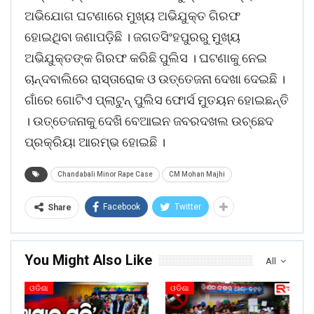
ଅଭିଯୋଗ ଘଟଣାରେ ମୁଖ୍ୟ ଅଭିଯୁକ୍ତ ଗିରଫ
ହୋଇଥିବା ଜଣାପଡ଼ିଛି । ଜଗତସିଂହପୁରରୁ ମୁଖ୍ୟ
ଅଭିଯୁକ୍ତଙ୍କ ଗିରଫ କରିଛି ପୁଲିସ । ଘଟଣାକୁ ନେଇ
ଚାନ୍ଦବାଲିରେ ରାସ୍ତାରୋକ ଓ ଉତ୍ତେଜନା ଦେଖା ଦେଇଛି ।
ଗାଁରେ ଗୋଟିଏ ପ୍ଲାଟୁନ୍ ପୁଲିସ ଫୋର୍ସ ମୁତୟନ ହୋଇଛନ୍ତି
। ଉତ୍ତେଜନାକୁ ଦେଖି ବେଆଇନ ଜବରଦଖଲ ଉଚ୍ଛେଦ
ପ୍ରକ୍ରିୟା ଆରମ୍ଭ ହୋଇଛି ।
Chandabali Minor Rape Case
CM Mohan Majhi
Facebook
Twitter
Share
You Might Also Like
All
ଓଡିଶା
ଓଡିଶା