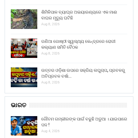
ଶିମିଳିପାଳ ବ୍ୟାଘ୍ର ଅଭୟାରଣ୍ୟରେ ଏକ ମାଈ
ବାଘର ମୃତ୍ୟୁ ଘଟିଛି
Aug 8, 2026
ଗଣିଆ ଗୋଷ୍ଠୀ ସ୍ୱାସ୍ଥ୍ୟ କେନ୍ଦ୍ରରେ ରୋଗୀ
କଲ୍ୟାଣ ସମିତି ବୈଠକ
Aug 8, 2026
ଉତ୍ତର ଓଡ଼ିଶା ଉପରେ ସକ୍ରିୟ ଲଘୁଚାପ, ପ୍ରବଳରୁ
ଅତିପ୍ରବଳ ବର୍ଷା…
Aug 8, 2026
ଭାରତ
ଗୌତମ ଗମ୍ଭୀରଙ୍କ ପାଇଁ ବଢୁଛି ଅଡୁଆ । ଯାଇପାରେ
ପଦ !
Aug 4, 2026