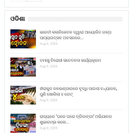
ଓଡିଶା
ଭାରତୀ କଳାନିକେତନ ଦ୍ୱାରା ଆୟୋଜିତ ଗଳ୍ପ
ପାଠ୍ୟଉତ୍ସବ ଅବସରରେ…
Aug 9, 2026
ତମାଖୁ ବିରୋଧୀ ସଚେତନତା କାର୍ଯ୍ୟକ୍ରମ
Aug 9, 2026
ହୀରାକୁଦ ଜଳଭଣ୍ଡାରରେ ବୃଦ୍ଧି ପାଇଲା ବନ୍ୟାଜଳ,
ପୁଣି ଖୋଲିଲା ୪ ଗେଟ୍
Aug 9, 2026
ରାଜ୍ୟରେ ‘ଘରେ ଘରେ ତ୍ରିରଙ୍ଗା’ ଅଭିଯାନର
ଶୁଭାରମ୍ଭ କଲେ…
Aug 9, 2026