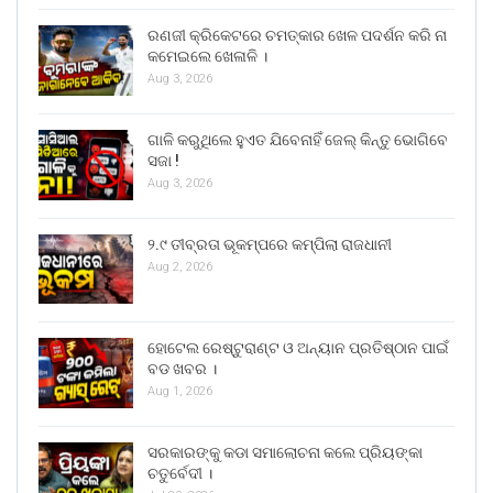
ରଣଜୀ କ୍ରିକେଟରେ ଚମତ୍କାର ଖେଳ ପଦର୍ଶନ କରି ନା
କମେଇଲେ ଖେଳାଳି ।
Aug 3, 2026
ଗାଳି କରୁଥିଲେ ହୁଏତ ଯିବେନାହିଁ ଜେଲ୍ କିନ୍ତୁ ଭୋଗିବେ
ସଜା !
Aug 3, 2026
୨.୯ ତୀବ୍ରତା ଭୂକମ୍ପରେ କମ୍ପିଲା ରାଜଧାନୀ
Aug 2, 2026
ହୋଟେଲ ରେଷ୍ଟୁରାଣ୍ଟ ଓ ଅନ୍ୟାନ ପ୍ରତିଷ୍ଠାନ ପାଇଁ
ବଡ ଖବର ।
Aug 1, 2026
ସରକାରଙ୍କୁ କଡା ସମାଲୋଚନା କଲେ ପ୍ରିୟଙ୍କା
ଚତୁର୍ବେଦୀ ।