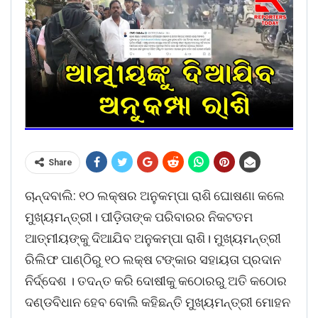
Share
ଚାନ୍ଦବାଲି: ୧୦ ଲକ୍ଷର ଅନୁକମ୍ପା ରାଶି ଘୋଷଣା କଲେ
ମୁଖ୍ୟମନ୍ତ୍ରୀ। ପୀଡ଼ିତାଙ୍କ ପରିବାରର ନିକଟତମ
ଆତ୍ମୀୟଙ୍କୁ ଦିଆଯିବ ଅନୁକମ୍ପା ରାଶି। ମୁଖ୍ୟମନ୍ତ୍ରୀ
ରିଲିଫ ପାଣ୍ଠିରୁ ୧୦ ଲକ୍ଷ ଟଙ୍କାର ସହାୟତା ପ୍ରଦାନ
ନିର୍ଦ୍ଦେଶ । ତଦନ୍ତ କରି ଦୋଷୀକୁ କଠୋରରୁ ଅତି କଠୋର
ଦଣ୍ଡବିଧାନ ହେବ ବୋଲି କହିଛନ୍ତି ମୁଖ୍ୟମନ୍ତ୍ରୀ ମୋହନ