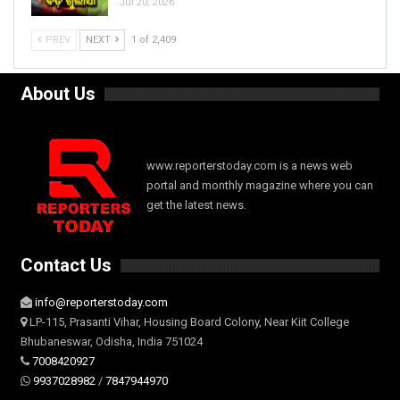
Jul 20, 2026
PREV
NEXT
1 of 2,409
About Us
www.reporterstoday.com is a news web
portal and monthly magazine where you can
get the latest news.
Contact Us
info@reporterstoday.com
LP-115, Prasanti Vihar, Housing Board Colony, Near Kiit College
Bhubaneswar, Odisha, India 751024
7008420927
9937028982
/
7847944970