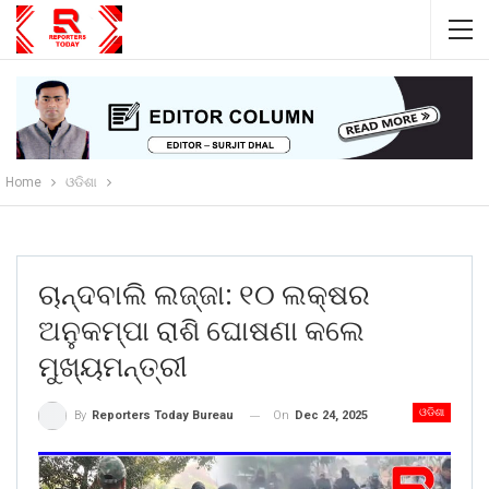
Home
ଓଡିଶା
ଚାନ୍ଦବାଲି ଲଜ୍ଜା: ୧୦ ଲକ୍ଷର
ଅନୁକମ୍ପା ରାଶି ଘୋଷଣା କଲେ
ମୁଖ୍ୟମନ୍ତ୍ରୀ
ଓଡିଶା
On
Dec 24, 2025
By
Reporters Today Bureau