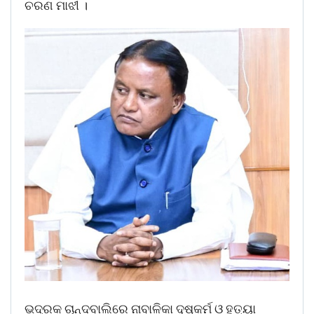
ଚରଣ ମାଝୀ ।
ଭଦ୍ରକ ଚାନ୍ଦବାଲିରେ ନାବାଳିକା ଦୁଷ୍କର୍ମ ଓ ହତ୍ୟା