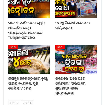
ଭାରତୀ କଳାନିକେତନ ଦ୍ୱାରା
ତମାଖୁ ବିରୋଧୀ ସଚେତନତା
ଆୟୋଜିତ ଗଳ୍ପ
କାର୍ଯ୍ୟକ୍ରମ
ପାଠ୍ୟଉତ୍ସବ ଅବସରରେ
“ଅମ୍ଳାନ ସୃତି”ବହିର…
ଓଡିଶା
ଓଡିଶା
ହୀରାକୁଦ ଜଳଭଣ୍ଡାରରେ ବୃଦ୍ଧି
ରାଜ୍ୟରେ ‘ଘରେ ଘରେ
ପାଇଲା ବନ୍ୟାଜଳ, ପୁଣି
ତ୍ରିରଙ୍ଗା’ ଅଭିଯାନର
ଖୋଲିଲା ୪ ଗେଟ୍
ଶୁଭାରମ୍ଭ କଲେ
ମୁଖ୍ୟମନ୍ତ୍ରୀ
PREV
NEXT