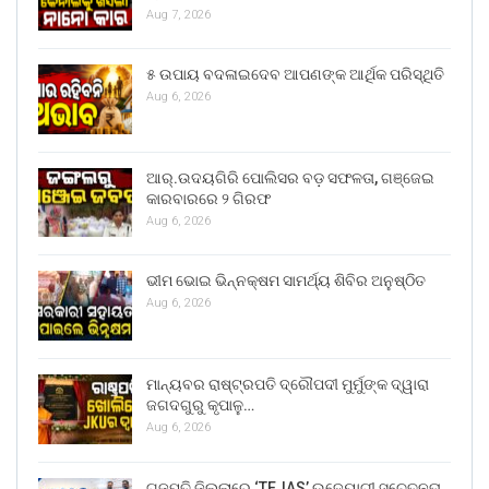
Aug 7, 2026
୫ ଉପାୟ ବଦଳାଇଦେବ ଆପଣଙ୍କ ଆର୍ଥିକ ପରିସ୍ଥିତି
Aug 6, 2026
ଆର୍.ଉଦୟଗିରି ପୋଲିସର ବଡ଼ ସଫଳତା, ଗଞ୍ଜେଇ
କାରବାରରେ ୨ ଗିରଫ
Aug 6, 2026
ଭୀମ ଭୋଇ ଭିନ୍ନକ୍ଷମ ସାମର୍ଥ୍ୟ ଶିବିର ଅନୁଷ୍ଠିତ
Aug 6, 2026
ମାନ୍ୟବର ରାଷ୍ଟ୍ରପତି ଦ୍ରୌପଦୀ ମୁର୍ମୁଙ୍କ ଦ୍ୱାରା
ଜଗଦଗୁରୁ କୃପାଳୁ…
Aug 6, 2026
ଗଜପତି ଜିଲ୍ଲାରେ ‘TEJAS’ ଉଦ୍ୟୋଗୀ ସଚେତନତା