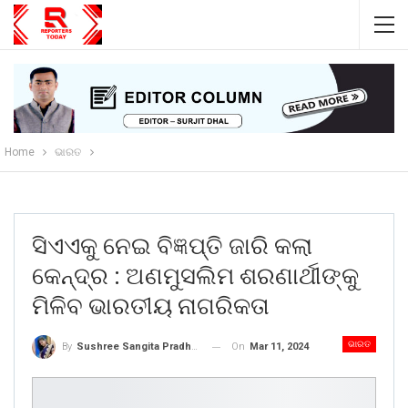
Home
ଭାରତ
ସିଏଏକୁ ନେଇ ବିଜ୍ଞପ୍ତି ଜାରି କଲା
କେନ୍ଦ୍ର : ଅଣମୁସଲିମ ଶରଣାର୍ଥୀଙ୍କୁ
ମିଳିବ ଭାରତୀୟ ନାଗରିକତା
ଭାରତ
On
Mar 11, 2024
By
Sushree Sangita Pradhan