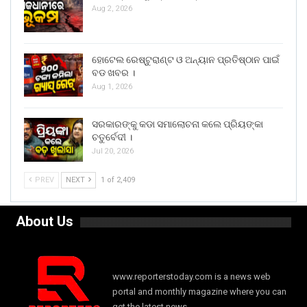
Aug 2, 2026
ହୋଟେଲ ରେଷ୍ଟୁରାଣ୍ଟ ଓ ଅନ୍ୟାନ ପ୍ରତିଷ୍ଠାନ ପାଇଁ
ବଡ ଖବର ।
Aug 1, 2026
ସରକାରଙ୍କୁ କଡା ସମାଲୋଚନା କଲେ ପ୍ରିୟଙ୍କା
ଚତୁର୍ବେଦୀ ।
Jul 20, 2026
PREV
NEXT
1 of 2,409
About Us
www.reporterstoday.com is a news web
portal and monthly magazine where you can
get the latest news.