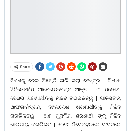
Share
ସିଏଏକୁ ନେଇ ବିଜ୍ଞପ୍ତି ଜାରି କଲା କେନ୍ଦ୍ର | ସିଏଏ-
ସିଟିଜେନସିପ୍ ଆମେଣ୍ଡମେଣ୍ଟ ଆକ୍ଟ | ୩ ପଡୋଶୀ
ଦେଶର ଶରଣାର୍ଥୀଙ୍କୁ ମିଳିବ ନାଗରିକତ୍ୱ | ପାକିସ୍ତାନ,
ଆଫଗାନିସ୍ତାନ, ବାଂଲାଦେଶ ଶରଣାର୍ଥୀଙ୍କୁ ମିଳିବ
ନାଗରିକତ୍ୱ | ଅଣ ମୁସଲିମ ଶରଣାର୍ଥୀ ଙ୍କୁ ମିଳିବ
ଭାରତୀୟ ନାଗରିକତା | ୨୦୧୯ ଡିସେମ୍ବରରେ ସଂସଦରେ