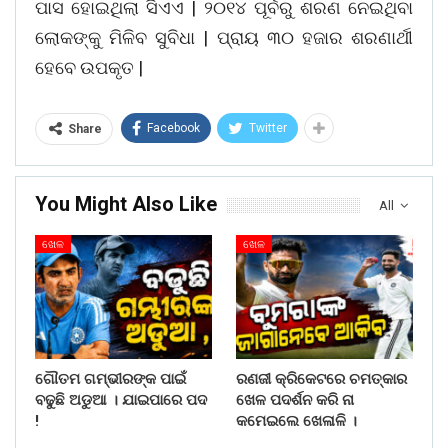
ପାସ ହୋଇଥିଲା ସିଏଏ | ୨୦୧୪ ପୂର୍ବରୁ ଶରଣ ନେଇଥିବା
ଲୋକଙ୍କୁ ମିଳିବ ସୁବିଧା | ପ୍ରାୟ ୩୦ ହଜାର ଶରଣାର୍ଥୀ
ହେବେ ଉପକୃତ |
Facebook
Twitter
Share
You Might Also Like
All
ଖେଳ
ଖେଳ
ଗୌତମ ଗମ୍ଭୀରଙ୍କ ପାଇଁ
ରଣଜୀ କ୍ରିକେଟରେ ଚମତ୍କାର
ବଢୁଛି ଅଡୁଆ । ଯାଇପାରେ ପଦ
ଖେଳ ପଦର୍ଶନ କରି ନା
!
କମେଇଲେ ଖେଳାଳି ।