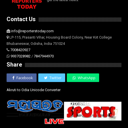
Contact Us
info@reporterstoday.com
LP-115, Prasanti Vihar, Housing Board Colony, Near Kiit College
Bhubaneswar, Odisha, India 751024
7008420927
9937028982
/
7847944970
Share
Facebook
Twitter
WhatsApp
Akruti to Odia Unicode Converter