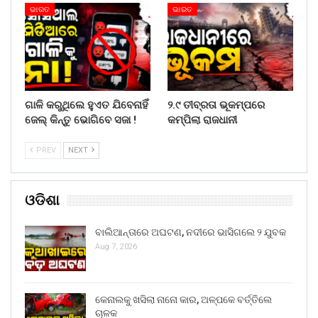
ଭାରତ
ଭାରତ
ଗାଳି କରୁଥିଲେ ହୁଏତ ଯିବେନାହିଁ
୨.୯ ତୀବ୍ରତା ଭୂକମ୍ପରେ
ଜେଲ୍ କିନ୍ତୁ ଭୋଗିବେ ସଜା !
କମ୍ପିଲା ରାଜଧାନୀ
PREV
NEXT
ଓଡିଶା
ବାଲିଆନ୍ତାରେ ଅଘଟଣ, ନଦୀରେ ଭାସିଗଲେ ୨ ଯୁବକ
Aug 7, 2026
କେନାଲକୁ ଖସିଲା ନାନୋ କାର, ଅଳ୍ପକେ ବର୍ତ୍ତିଲେ
ଚାଳକ