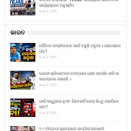
କାର୍ଯ୍ୟକ୍ରମ ଅନୁଷ୍ଠିତ
Aug 5, 2026
ଭାରତ
ଗୌତମ ଗମ୍ଭୀରଙ୍କ ପାଇଁ ବଢୁଛି ଅଡୁଆ । ଯାଇପାରେ
ପଦ !
Aug 4, 2026
ରଣଜୀ କ୍ରିକେଟରେ ଚମତ୍କାର ଖେଳ ପଦର୍ଶନ କରି ନା
କମେଇଲେ ଖେଳାଳି ।
Aug 3, 2026
ଗାଳି କରୁଥିଲେ ହୁଏତ ଯିବେନାହିଁ ଜେଲ୍ କିନ୍ତୁ ଭୋଗିବେ
ସଜା !
Aug 3, 2026
୨.୯ ତୀବ୍ରତା ଭୂକମ୍ପରେ କମ୍ପିଲା ରାଜଧାନୀ