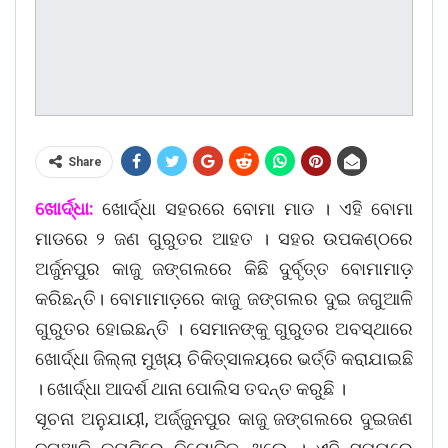
Share
ଖୋର୍ଦ୍ଧା:
ଖୋର୍ଦ୍ଧା ସହରରେ ବୋମା ମାଡ । ଏହି ବୋମା
ମାଡରେ ୨ ଜଣ ଗୁରୁତର ଆହତ । ସହର ଉପକଣ୍ଠରେ
ଅର୍ଜୁନପୁର କାଜୁ ଜଙ୍ଗଲରେ କିଛି ଦୁର୍ବୃତ୍ତ ବୋମାମାଡ଼
କରିଛନ୍ତି। ବୋମାମାଡ଼ରେ କାଜୁ ଜଙ୍ଗଲର ଦୁଇ ଜଗୁଆଳି
ଗୁରୁତର ହୋଇଛନ୍ତି । ସେମାନଙ୍କୁ ଗୁରୁତର ଅବସ୍ଥାରେ
ଖୋର୍ଦ୍ଧା ଜିଲ୍ଲା ମୁଖ୍ୟ ଚିକିତ୍ସାଳୟରେ ଭର୍ତ୍ତି କରାଯାଇଛି
। ଖୋର୍ଦ୍ଧା ଆଦର୍ଶ ଥାନା ପୋଲିସ ତଦନ୍ତ କରୁଛି ।
ସୂଚନା ଅନୁଯାୟୀ, ଅର୍ଜ୍ଜୁନପୁର କାଜୁ ଜଙ୍ଗଲରେ ଦୁଇଜଣ