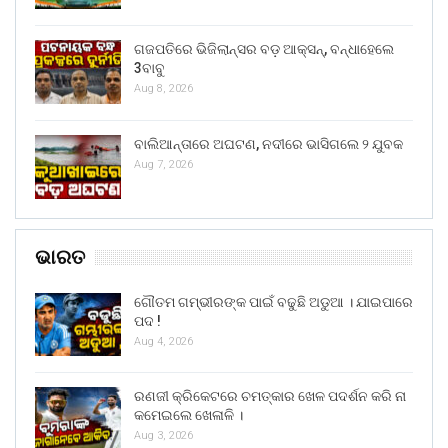
ଗଜପତିରେ ଭିଜିଲାନ୍ସର ବଡ଼ ଆକ୍ସନ୍, ବନ୍ଧାହେଲେ
3ବାବୁ
Aug 8, 2026
ବାଲିଆନ୍ତାରେ ଅଘଟଣ, ନଦୀରେ ଭାସିଗଲେ ୨ ଯୁବକ
Aug 7, 2026
ଭାରତ
ଗୌତମ ଗମ୍ଭୀରଙ୍କ ପାଇଁ ବଢୁଛି ଅଡୁଆ । ଯାଇପାରେ
ପଦ !
Aug 4, 2026
ରଣଜୀ କ୍ରିକେଟରେ ଚମତ୍କାର ଖେଳ ପଦର୍ଶନ କରି ନା
କମେଇଲେ ଖେଳାଳି ।
Aug 3, 2026