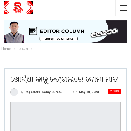
Home
ଅପରାଧ
ଖୋର୍ଦ୍ଧା କାଜୁ ଜଙ୍ଗଲରେ ବୋମା ମାଡ
ଅପରାଧ
On
May 18, 2020
By
Reporters Today Bureau