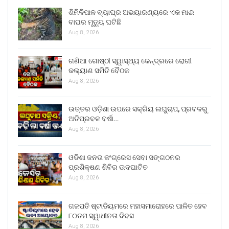
ଶିମିଳିପାଳ ବ୍ୟାଘ୍ର ଅଭୟାରଣ୍ୟରେ ଏକ ମାଈ
ବାଘର ମୃତ୍ୟୁ ଘଟିଛି
Aug 8, 2026
ଗଣିଆ ଗୋଷ୍ଠୀ ସ୍ୱାସ୍ଥ୍ୟ କେନ୍ଦ୍ରରେ ରୋଗୀ
କଲ୍ୟାଣ ସମିତି ବୈଠକ
Aug 8, 2026
ଉତ୍ତର ଓଡ଼ିଶା ଉପରେ ସକ୍ରିୟ ଲଘୁଚାପ, ପ୍ରବଳରୁ
ଅତିପ୍ରବଳ ବର୍ଷା…
Aug 8, 2026
ଓଡିଶା ଜନତା କଂଗ୍ରେସ ସେବା ସଙ୍ଗଠନର
ପ୍ରଶିକ୍ଷଣ ଶିବିର ଉଦଘାଟିତ
Aug 8, 2026
ଗଜପତି ଷ୍ଟାଡିୟମରେ ମହାସମାରୋହରେ ପାଳିତ ହେବ
୮୦ତମ ସ୍ୱାଧୀନତା ଦିବସ
Aug 8, 2026