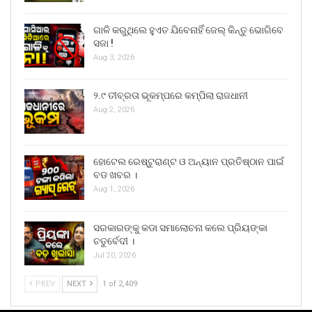
ଗାଳି କରୁଥିଲେ ହୁଏତ ଯିବେନାହିଁ ଜେଲ୍ କିନ୍ତୁ ଭୋଗିବେ
ସଜା !
Aug 3, 2026
୨.୯ ତୀବ୍ରତା ଭୂକମ୍ପରେ କମ୍ପିଲା ରାଜଧାନୀ
Aug 2, 2026
ହୋଟେଲ ରେଷ୍ଟୁରାଣ୍ଟ ଓ ଅନ୍ୟାନ ପ୍ରତିଷ୍ଠାନ ପାଇଁ
ବଡ ଖବର ।
Aug 1, 2026
ସରକାରଙ୍କୁ କଡା ସମାଲୋଚନା କଲେ ପ୍ରିୟଙ୍କା
ଚତୁର୍ବେଦୀ ।
Jul 20, 2026
PREV
NEXT
1 of 2,409