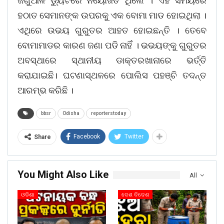
ଜଗୁଆଳି ଡ୍ୟୁଟିରେ ନିୟୋଜିତ ଥିଲେ । ଏହି ସମୟରେ
ହଠାତ ସେମାନଙ୍କ ଉପରକୁ ଏକ ବୋମା ମାଡ ହୋଇଥିଲା ।
ଏଥିରେ ଉଭୟ ଗୁରୁତର ଆହତ ହୋଇଛନ୍ତି । ତେବେ
ବୋମାମାଡର କାରଣ ଜଣା ପଡି ନାହିଁ । ଭଭୟଙ୍କୁ ଗୁରୁତର
ଅବସ୍ଥାରେ ସ୍ଥାନୀୟ ଡାକ୍ତରଖାନାରେ ଭର୍ତ୍ତି
କରାଯାଇଛି। ଘଟଣାସ୍ଥଳରେ ପୋଲିସ ପହଞ୍ଚି ତଦନ୍ତ
ଆରମ୍ଭ କରିଛି ।
bbsr
Odisha
reporterstoday
Facebook
Twitter
Share
You Might Also Like
All
ଓଡିଶା
ଦେଶ ବିଦେଶ