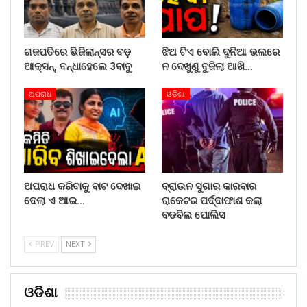
ଗଜପତିରେ ଭିଜିଲାନ୍ସର ବଡ଼
ଝିଅ ଟିଏ ବୋଲି ଦୁନିଆ ଭଲରେ
ଆକ୍ସନ୍, ବନ୍ଧାହେଲେ 3ବାବୁ
ନ ଦେଖୁଣୁ ବୁଜିଲା ଆଖି…
ଅପରାଧ
ଓଡିଶା
ଅପରାଧ କରିବାକୁ ବାଟ ଦେଖାଇ
ବ୍ରାଉନ ସୁଗାର କାରବାର
ଦେଲା ଏ ଆଇ…
ରାକେଟର ପର୍ଦ୍ଦାଫାଶ କଲା
ବଡବିଲ ପୋଲିସ
PREV
NEXT
ଓଡିଶା