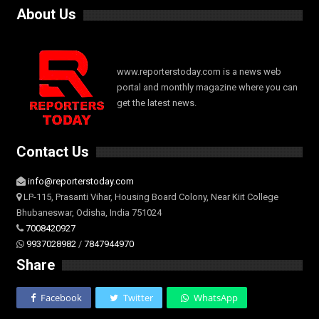
About Us
www.reporterstoday.com is a news web
portal and monthly magazine where you can
get the latest news.
Contact Us
info@reporterstoday.com
LP-115, Prasanti Vihar, Housing Board Colony, Near Kiit College
Bhubaneswar, Odisha, India 751024
7008420927
9937028982
/
7847944970
Share
Facebook
Twitter
WhatsApp