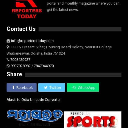
portal and monthly magazine where you can
get the latest news.
Contact Us
info@reporterstoday.com
LP-115, Prasanti Vihar, Housing Board Colony, Near Kiit College
Bhubaneswar, Odisha, India 751024
7008420927
9937028982
/
7847944970
Share
Facebook
Twitter
WhatsApp
Akruti to Odia Unicode Converter