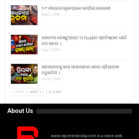
୨.୯ ତୀବ୍ରତା ଭୂକମ୍ପରେ କମ୍ପିଲା ରାଜଧାନୀ
Aug 2, 2026
ହୋଟେଲ ରେଷ୍ଟୁରାଣ୍ଟ ଓ ଅନ୍ୟାନ ପ୍ରତିଷ୍ଠାନ ପାଇଁ
ବଡ ଖବର ।
Aug 1, 2026
ସରକାରଙ୍କୁ କଡା ସମାଲୋଚନା କଲେ ପ୍ରିୟଙ୍କା
ଚତୁର୍ବେଦୀ ।
Jul 20, 2026
PREV
NEXT
1 of 2,409
About Us
www.reporterstoday.com is a news web