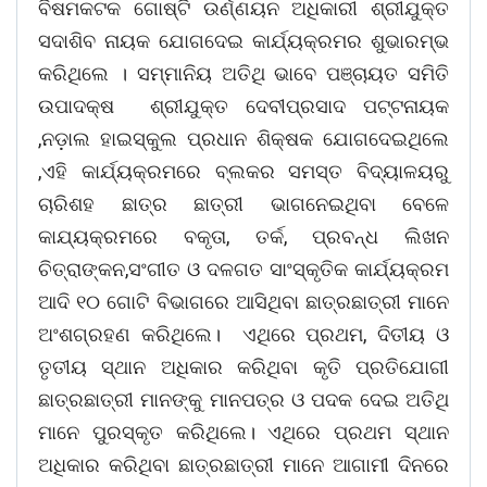
ବିଷମକଟକ ଗୋଷ୍ଟି ଉର୍ଣ୍ଣୟନ ଅଧିକାରୀ ଶ୍ରୀଯୁକ୍ତ
ସଦାଶିବ ନାୟକ ଯୋଗଦେଇ କାର୍ଯ୍ୟକ୍ରମର ଶୁଭାରମ୍ଭ
କରିଥିଲେ । ସମ୍ମାନିୟ ଅତିଥି ଭାବେ ପଞ୍ଚାୟତ ସମିତି
ଉପାଦକ୍ଷ ଶ୍ରୀଯୁକ୍ତ ଦେବୀପ୍ରସାଦ ପଟ୍ଟନାୟକ
,ନଡ଼ାଲ ହାଇସ୍କୁଲ ପ୍ରଧାନ ଶିକ୍ଷକ ଯୋଗଦେଇଥିଲେ
,ଏହି କାର୍ଯ୍ୟକ୍ରମରେ ବ୍ଲକର ସମସ୍ତ ବିଦ୍ୟାଳୟରୁ
ଚାରିଶହ ଛାତ୍ର ଛାତ୍ରୀ ଭାଗନେଇଥିବା ବେଳେ
କାଯ୍ୟକ୍ରମରେ ବକୃତା, ତର୍କ, ପ୍ରବନ୍ଧ ଲିଖନ
ଚିତ୍ରାଙ୍କନ,ସଂଗୀତ ଓ ଦଳଗତ ସାଂସ୍କୃତିକ କାର୍ଯ୍ୟକ୍ରମ
ଆଦି ୧୦ ଗୋଟି ବିଭାଗରେ ଆସିଥିବା ଛାତ୍ରଛାତ୍ରୀ ମାନେ
ଅଂଶଗ୍ରହଣ କରିଥିଲେ। ଏଥିରେ ପ୍ରଥମ, ଦିତୀୟ ଓ
ତୃତୀୟ ସ୍ଥାନ ଅଧିକାର କରିଥିବା କୃତି ପ୍ରତିଯୋଗୀ
ଛାତ୍ରଛାତ୍ରୀ ମାନଙ୍କୁ ମାନପତ୍ର ଓ ପଦକ ଦେଇ ଅତିଥି
ମାନେ ପୁରସ୍କୃତ କରିଥିଲେ। ଏଥିରେ ପ୍ରଥମ ସ୍ଥାନ
ଅଧିକାର କରିଥିବା ଛାତ୍ରଛାତ୍ରୀ ମାନେ ଆଗାମୀ ଦିନରେ