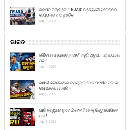
ଗଜପତି ଜିଲ୍ଲାରେ ‘TEJAS’ ଉଦ୍ୟୋଗୀ ସଚେତନତା
କାର୍ଯ୍ୟକ୍ରମ ଅନୁଷ୍ଠିତ
Aug 5, 2026
ଭାରତ
ଗୌତମ ଗମ୍ଭୀରଙ୍କ ପାଇଁ ବଢୁଛି ଅଡୁଆ । ଯାଇପାରେ
ପଦ !
Aug 4, 2026
ରଣଜୀ କ୍ରିକେଟରେ ଚମତ୍କାର ଖେଳ ପଦର୍ଶନ କରି ନା
କମେଇଲେ ଖେଳାଳି ।
Aug 3, 2026
ଗାଳି କରୁଥିଲେ ହୁଏତ ଯିବେନାହିଁ ଜେଲ୍ କିନ୍ତୁ ଭୋଗିବେ
ସଜା !
Aug 3, 2026