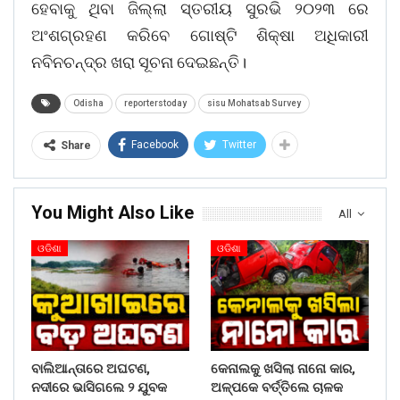
ହେବାକୁ ଥିବା ଜିଲ୍ଲା ସ୍ତରୀୟ ସୁରଭି ୨୦୨୩ ରେ
ଅଂଶଗ୍ରହଣ କରିବେ ଗୋଷ୍ଟି ଶିକ୍ଷା ଅଧିକାରୀ
ନବିନଚନ୍ଦ୍ର ଖରା ସୂଚନା ଦେଇଛନ୍ତି।
Odisha
reporterstoday
sisu Mohatsab Survey
Facebook
Twitter
Share
You Might Also Like
All
ଓଡିଶା
ଓଡିଶା
ବାଲିଆନ୍ତାରେ ଅଘଟଣ,
କେନାଲକୁ ଖସିଲା ନାନୋ କାର,
ନଦୀରେ ଭାସିଗଲେ ୨ ଯୁବକ
ଅଳ୍ପକେ ବର୍ତ୍ତିଲେ ଚାଳକ