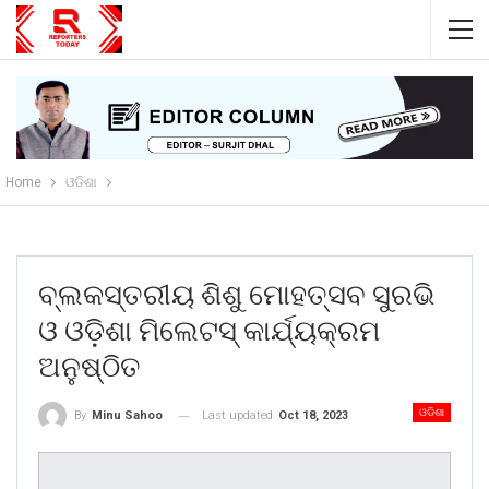
Home
ଓଡିଶା
ବ୍ଲକସ୍ତରୀୟ ଶିଶୁ ମୋହତ୍ସବ ସୁରଭି
ଓ ଓଡ଼ିଶା ମିଲେଟସ୍ କାର୍ଯ୍ୟକ୍ରମ
ଅନୁଷ୍ଠିତ
ଓଡିଶା
Last updated
Oct 18, 2023
By
Minu Sahoo