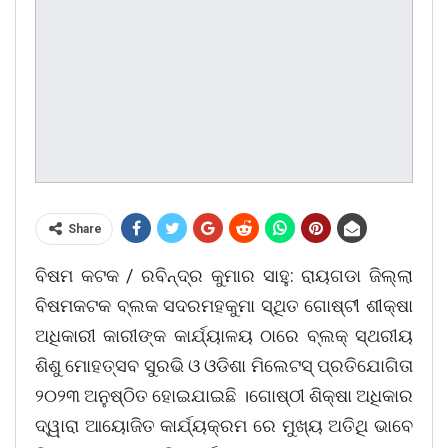
Share
ବିଷମ କଟକ / ରବିନ୍ଦ୍ର କୁମାର ସାହୁ: ରାୟଗଡା ଜିଲ୍ଲା
ବିଷମକଟକ ବ୍ଲକ ସଦରମହକୁମା ସ୍ଥିତ ଗୋଷ୍ଟୀ ଶୀକ୍ଷା
ଅଧିକାରୀ କାରୀଙ୍କ କାର୍ଯ୍ୟାଳୟ ଠାରେ ବ୍ଲକ୍ ସ୍ଥରୀୟ
ଶିଶୁ ମୋହତ୍ସବ ସୁରଭି ଓ ଓଡିଶା ମିଲେଟସ୍ ପ୍ରତିଯୋଗିତା
୨୦୨୩ ଅନୁଷ୍ଠିତ ହୋଇଯାଇଛି ।ଗୋଷ୍ଠୀ ଶିକ୍ଷା ଅଧିକାର
ଦ୍ୱାରା ଆୟୋଜିତ କାର୍ଯ୍ୟକ୍ରମ ରେ ମୁଖ୍ୟ ଅତିଥି ଭାବେ