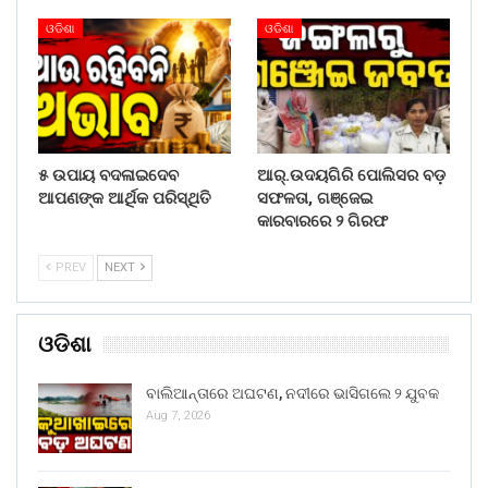
ଓଡିଶା
ଓଡିଶା
୫ ଉପାୟ ବଦଳାଇଦେବ
ଆର୍.ଉଦୟଗିରି ପୋଲିସର ବଡ଼
ଆପଣଙ୍କ ଆର୍ଥିକ ପରିସ୍ଥିତି
ସଫଳତା, ଗଞ୍ଜେଇ
କାରବାରରେ ୨ ଗିରଫ
PREV
NEXT
ଓଡିଶା
ବାଲିଆନ୍ତାରେ ଅଘଟଣ, ନଦୀରେ ଭାସିଗଲେ ୨ ଯୁବକ
Aug 7, 2026