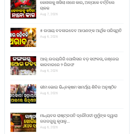
କେନାଲକୁ ଖସିଲା ନାନୋ କାର, ଅଳ୍ପକେ ବର୍ତ୍ତିଲେ
ଚାଳକ
Aug 7, 2026
୫ ଉପାୟ ବଦଳାଇଦେବ ଆପଣଙ୍କ ଆର୍ଥିକ ପରିସ୍ଥିତି
Aug 6, 2026
ଆର୍.ଉଦୟଗିରି ପୋଲିସର ବଡ଼ ସଫଳତା, ଗଞ୍ଜେଇ
କାରବାରରେ ୨ ଗିରଫ
Aug 6, 2026
ଭୀମ ଭୋଇ ଭିନ୍ନକ୍ଷମ ସାମର୍ଥ୍ୟ ଶିବିର ଅନୁଷ୍ଠିତ
Aug 6, 2026
ମାନ୍ୟବର ରାଷ୍ଟ୍ରପତି ଦ୍ରୌପଦୀ ମୁର୍ମୁଙ୍କ ଦ୍ୱାରା
ଜଗଦଗୁରୁ କୃପାଳୁ…
Aug 6, 2026