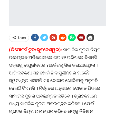
Share
(ରିପୋଟର୍ସ ଟୁଡ/ଭୁବନେଶ୍ୱର):
ସାମାଜିକ ଦୂରତା ନିୟମ
ଉଲଙ୍ଘନ ଅଭିଯୋଗରେ ଗତ ୧୨ ତାରିଖରେ ବିଏମସି
ପକ୍ଷରୁ ବାପୁଜୀନଗର ମାର୍କେଟକୁ ସିଲ କରାଯାଇଥିଲା ।
ଆଜି କଟକଣା ସହ ଖୋଲିଛି ବାପୁଜୀନଗର ମାର୍କେଟ ।
ସ୍ୱତନ୍ତ୍ର ଏସଓପି ସହ ଦୋକାନ ଖୋଲିବାକୁ ଅନୁମତି
ଦେଇଛି ବିଏମସି । ନିର୍ଦ୍ଦେଶ ଅନୁସାରେ ଦୋକାନ ଭିତରେ
ସାମାଜିକ ଦୂରତା ଅବଲମ୍ବନ କରିବେ । ଗ୍ରାହକମାନେ
ମଧ୍ୟ ସାମଜିକ ଦୂରତା ଅବଲମ୍ବନ କରିବେ । ଯେଉଁ
ଗ୍ରାହକ ନିୟମ ଉଲଙ୍ଘନ କରିବେ ତାଙ୍କୁ ଜିନିଷ ନ