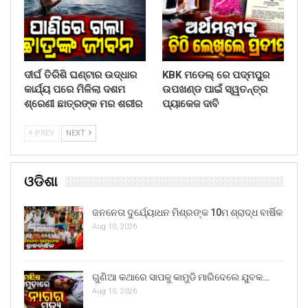
ଦୀର୍ଘ ତିରିଶି ଘଣ୍ଟାର ଉଦ୍ଧାର
KBK ମଡେଲ୍ ରେ ପଦ୍ମପୁର
କାର୍ଯ୍ୟ ପରେ ମିଳିଲା ଦଶମ
ଉପଖଣ୍ଡ ପାଇଁ ସ୍ୱତନ୍ତ୍ର
ଶ୍ରେଣୀ ଛାତ୍ରଙ୍କ ମର ଶରୀର
ପ୍ୟାକେଜ ଦାବି
PREV
NEXT
ଓଡିଶା
ଜନନେତା ଦୁର୍ଯ୍ୟୋଧନ ମିଶ୍ରଙ୍କ 10ମ ଶ୍ରାଦ୍ଧ ବାର୍ଷିକ
Aug 10, 2026
ଗୁଣିଆ କଥାରେ ସାପକୁ କାମୁଡି ମାରିଦେଲେ ଯୁବକ…
Aug 10, 2026