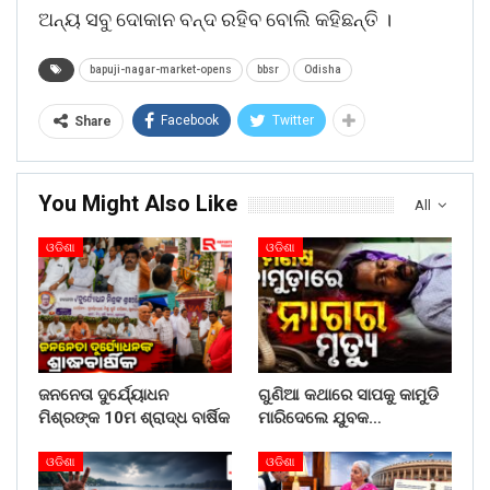
ଅନ୍ୟ ସବୁ ଦୋକାନ ବନ୍ଦ ରହିବ ବୋଲି କହିଛନ୍ତି ।
bapuji-nagar-market-opens
bbsr
Odisha
Facebook
Twitter
Share
You Might Also Like
All
ଓଡିଶା
ଓଡିଶା
ଜନନେତା ଦୁର୍ଯ୍ୟୋଧନ
ଗୁଣିଆ କଥାରେ ସାପକୁ କାମୁଡି
ମିଶ୍ରଙ୍କ 10ମ ଶ୍ରାଦ୍ଧ ବାର୍ଷିକ
ମାରିଦେଲେ ଯୁବକ…
ଓଡିଶା
ଓଡିଶା