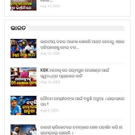
Aug 10, 2026
ଭାରତ
ଭାରତୀୟ ଦଳର ଅନେକ ଖେଳାଳି ଆହତ ହେବାରୁ ଏହାର
ପରିଚାଳନାକୁ ନେଇ ବଡ…
Aug 10, 2026
KBK ମଡେଲ୍ ରେ ପଦ୍ମପୁର ଉପଖଣ୍ଡ ପାଇଁ
ସ୍ୱତନ୍ତ୍ର ପ୍ୟାକେଜ ଦାବି
Aug 10, 2026
ଗୌତମ ଗମ୍ଭୀରଙ୍କ ପାଇଁ ବଢୁଛି ଅଡୁଆ । ଯାଇପାରେ
ପଦ !
Aug 4, 2026
ରଣଜୀ କ୍ରିକେଟରେ ଚମତ୍କାର ଖେଳ ପଦର୍ଶନ କରି ନା
କମେଇଲେ ଖେଳାଳି ।