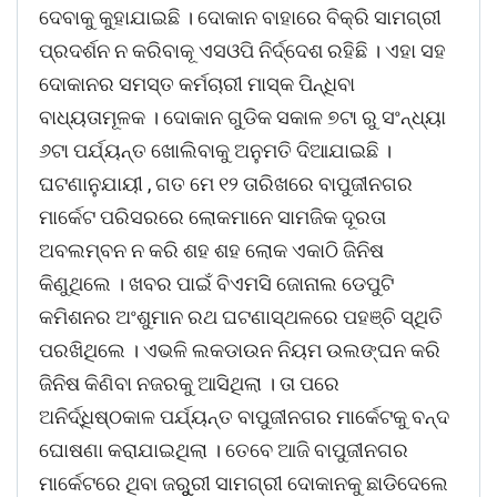
ଦେବାକୁ କୁହାଯାଇଛି । ଦୋକାନ ବାହାରେ ବିକ୍ରି ସାମଗ୍ରୀ
ପ୍ରଦର୍ଶନ ନ କରିବାକୂ ଏସଓପି ନିର୍ଦ୍ଦେଶ ରହିଛି । ଏହା ସହ
ଦୋକାନର ସମସ୍ତ କର୍ମଚାରୀ ମାସ୍କ ପିନ୍ଧିବା
ବାଧ୍ୟତାମୂଳକ । ଦୋକାନ ଗୁଡିକ ସକାଳ ୭ଟା ରୁ ସଂନ୍ଧ୍ୟା
୬ଟା ପର୍ଯ୍ୟନ୍ତ ଖୋଲିବାକୁ ଅନୁମତି ଦିଆଯାଇଛି ।
ଘଟଣାନୁଯାୟୀ , ଗତ ମେ ୧୨ ତାରିଖରେ ବାପୁଜୀନଗର
ମାର୍କେଟ ପରିସରରେ ଲୋକମାନେ ସାମଜିକ ଦୂରତା
ଅବଲମ୍ବନ ନ କରି ଶହ ଶହ ଲୋକ ଏକାଠି ଜିନିଷ
କିଣୁଥିଲେ । ଖବର ପାଇଁ ବିଏମସି ଜୋନାଲ ଡେପୁଟି
କମିଶନର ଅଂଶୁମାନ ରଥ ଘଟଣାସ୍ଥଳରେ ପହଞ୍ଚି ସ୍ଥିତି
ପରଖିଥିଲେ । ଏଭଳି ଲକଡାଉନ ନିୟମ ଉଲଙ୍ଘନ କରି
ଜିନିଷ କିଣିବା ନଜରକୁ ଆସିଥିଲା । ତା ପରେ
ଅନିର୍ଦ୍ଧିଷ୍ଠକାଳ ପର୍ଯ୍ୟନ୍ତ ବାପୁଜୀନଗର ମାର୍କେଟକୁ ବନ୍ଦ
ଘୋଷଣା କରାଯାଇଥିଲା । ତେବେ ଆଜି ବାପୁଜୀନଗର
ମାର୍କେଟରେ ଥିବା ଜରୁୁରୀ ସାମଗ୍ରୀ ଦୋକାନକୁ ଛାଡିଦେଲେ