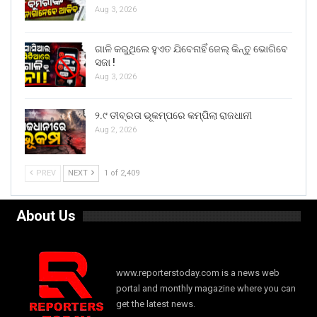
Aug 3, 2026
ଗାଳି କରୁଥିଲେ ହୁଏତ ଯିବେନାହିଁ ଜେଲ୍ କିନ୍ତୁ ଭୋଗିବେ
ସଜା !
Aug 3, 2026
୨.୯ ତୀବ୍ରତା ଭୂକମ୍ପରେ କମ୍ପିଲା ରାଜଧାନୀ
Aug 2, 2026
PREV
NEXT
1 of 2,409
About Us
www.reporterstoday.com is a news web
portal and monthly magazine where you can
get the latest news.