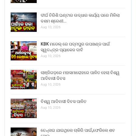
ଦୀର୍ଘ ତିରିଶି ଘଣ୍ଟାର ଉଦ୍ଧାର କାର୍ଯ୍ୟ ପରେ ମିଳିଲା
ଦଶମ ଶ୍ରେଣୀ…
Aug 10, 2026
KBK ମଡେଲ୍ ରେ ପଦ୍ମପୁର ଉପଖଣ୍ଡ ପାଇଁ
ସ୍ୱତନ୍ତ୍ର ପ୍ୟାକେଜ ଦାବି
Aug 10, 2026
ଲାଞ୍ଜିଗଡ଼ରେ ମହାସମାରୋହରେ ପାଳିତ ହେଲା ବିଶ୍ୱ
ଆଦିବାସୀ ଦିବସ
Aug 10, 2026
ବିଶ୍ୱ ଆଦିବାସୀ ଦିବସ ପାଳିତ
Aug 10, 2026
ଚେନ୍ନାଇ ଯାଇଥିଲେ ଚାକିରି ପାଇଁ,ଫେରିଲେ ଶବ
ହୋଇ…