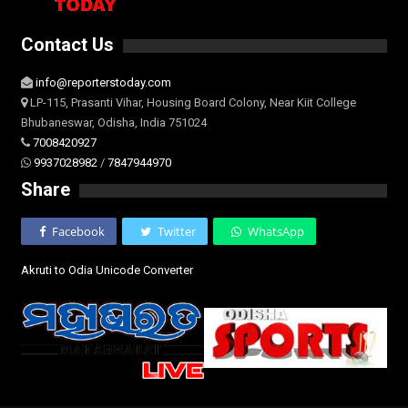
Contact Us
info@reporterstoday.com
LP-115, Prasanti Vihar, Housing Board Colony, Near Kiit College
Bhubaneswar, Odisha, India 751024
7008420927
9937028982
/
7847944970
Share
Facebook
Twitter
WhatsApp
Akruti to Odia Unicode Converter