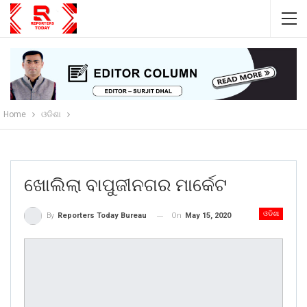
Home
ଓଡିଶା
ଖୋଲିଲା ବାପୁଜୀନଗର ମାର୍କେଟ
ଓଡିଶା
On
May 15, 2020
By
Reporters Today Bureau