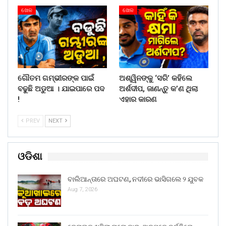
ଖେଳ
ଖେଳ
ଗୌତମ ଗମ୍ଭୀରଙ୍କ ପାଇଁ
ଅଶ୍ୱିନଙ୍କୁ ‘ସରି’ କହିଲେ
ବଢୁଛି ଅଡୁଆ । ଯାଇପାରେ ପଦ
ଅର୍ଶଦୀପ, ଜାଣନ୍ତୁ କ’ଣ ଥିଲା
!
ଏହାର କାରଣ
PREV
NEXT
ଓଡିଶା
ବାଲିଆନ୍ତାରେ ଅଘଟଣ, ନଦୀରେ ଭାସିଗଲେ ୨ ଯୁବକ
Aug 7, 2026