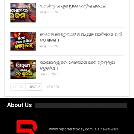
୨.୯ ତୀବ୍ରତା ଭୂକମ୍ପରେ କମ୍ପିଲା ରାଜଧାନୀ
Aug 2, 2026
ହୋଟେଲ ରେଷ୍ଟୁରାଣ୍ଟ ଓ ଅନ୍ୟାନ ପ୍ରତିଷ୍ଠାନ ପାଇଁ
ବଡ ଖବର ।
Aug 1, 2026
ସରକାରଙ୍କୁ କଡା ସମାଲୋଚନା କଲେ ପ୍ରିୟଙ୍କା
ଚତୁର୍ବେଦୀ ।
Jul 20, 2026
PREV
NEXT
1 of 2,409
About Us
www.reporterstoday.com is a news web