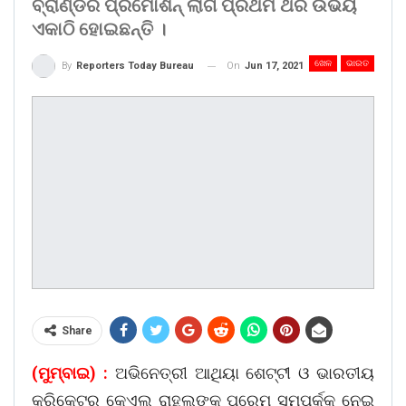
ବ୍ରାଣ୍ଡର ପ୍ରମୋଶନ୍‌ ଲାଗି ପ୍ରଥମ ଥର ଉଭୟ
ଏକାଠି ହୋଇଛନ୍ତି ।
ଖେଳ
ଭାରତ
On
Jun 17, 2021
By
Reporters Today Bureau
Share
(ମୁମ୍ବାଇ) :
ଅଭିନେତ୍ରୀ ଆଥିୟା ଶେଟ୍ଟୀ ଓ ଭାରତୀୟ
କ୍ରିକେଟର କେଏଲ୍‌ ରାହୁଲଙ୍କ ପ୍ରେମ ସମ୍ପର୍କକୁ ନେଇ