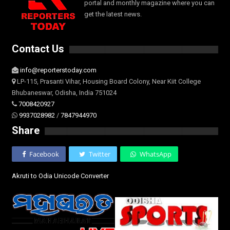
portal and monthly magazine where you can
get the latest news.
Contact Us
info@reporterstoday.com
LP-115, Prasanti Vihar, Housing Board Colony, Near Kiit College
Bhubaneswar, Odisha, India 751024
7008420927
9937028982
/
7847944970
Share
Facebook
Twitter
WhatsApp
Akruti to Odia Unicode Converter