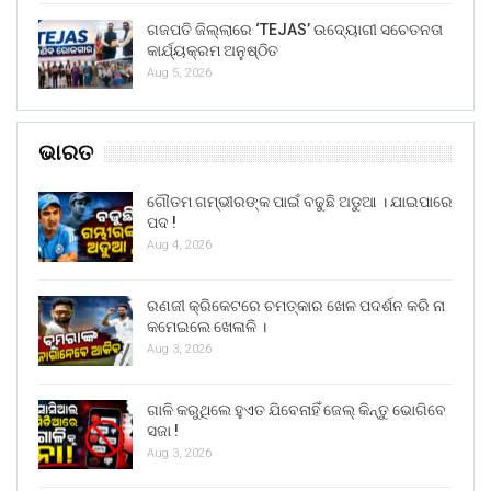
ଗଜପତି ଜିଲ୍ଲାରେ ‘TEJAS’ ଉଦ୍ୟୋଗୀ ସଚେତନତା
କାର୍ଯ୍ୟକ୍ରମ ଅନୁଷ୍ଠିତ
Aug 5, 2026
ଭାରତ
ଗୌତମ ଗମ୍ଭୀରଙ୍କ ପାଇଁ ବଢୁଛି ଅଡୁଆ । ଯାଇପାରେ
ପଦ !
Aug 4, 2026
ରଣଜୀ କ୍ରିକେଟରେ ଚମତ୍କାର ଖେଳ ପଦର୍ଶନ କରି ନା
କମେଇଲେ ଖେଳାଳି ।
Aug 3, 2026
ଗାଳି କରୁଥିଲେ ହୁଏତ ଯିବେନାହିଁ ଜେଲ୍ କିନ୍ତୁ ଭୋଗିବେ
ସଜା !
Aug 3, 2026