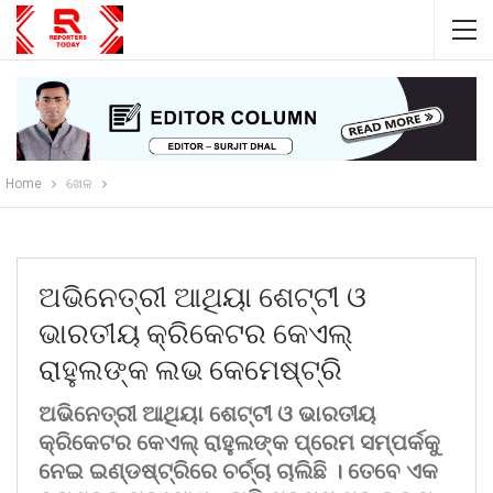
Home
ଖେଳ
ଅଭିନେତ୍ରୀ ଆଥିୟା ଶେଟ୍ଟୀ ଓ
ଭାରତୀୟ କ୍ରିକେଟର କେଏଲ୍‌
ରାହୁଲଙ୍କ ଲଭ କେମେଷ୍ଟ୍ରି
ଅଭିନେତ୍ରୀ ଆଥିୟା ଶେଟ୍ଟୀ ଓ ଭାରତୀୟ
କ୍ରିକେଟର କେଏଲ୍‌ ରାହୁଲଙ୍କ ପ୍ରେମ ସମ୍ପର୍କକୁ
ନେଇ ଇଣ୍ଡଷ୍ଟ୍ରିରେ ଚର୍ଚ୍ଚା ଚାଲିଛି । ତେବେ ଏକ