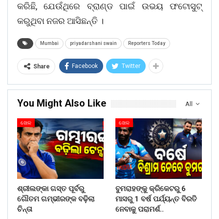
କରିଛି, ଯେଉଁଥିରେ ବ୍ରାଣ୍ଡ ପାଇଁ ଉଭୟ ଫଟୋସୁଟ୍‌
କରୁଥିବା ନଜର ଆସିଛନ୍ତି ।
Mumbai
priyadarshani swain
Reporters Today
Facebook
Twitter
Share
You Might Also Like
All
ଖେଳ
ଖେଳ
ଶ୍ରୀଲଙ୍କା ଗସ୍ତ ପୂର୍ବରୁ
ବୁମରାହଙ୍କୁ କ୍ରିକେଟରୁ 6
ଗୌତମ ଗମ୍ଭୀରଙ୍କ ବଢ଼ିଲା
ମାସରୁ 1 ବର୍ଷ ପର୍ଯ୍ୟନ୍ତ ବିରତି
ଚିନ୍ତା
ନେବାକୁ ପରାମର୍ଶ..