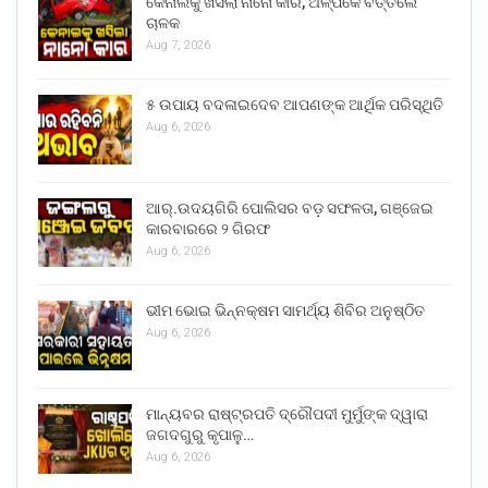
କେନାଲକୁ ଖସିଲା ନାନୋ କାର, ଅଳ୍ପକେ ବର୍ତ୍ତିଲେ
ଚାଳକ
Aug 7, 2026
୫ ଉପାୟ ବଦଳାଇଦେବ ଆପଣଙ୍କ ଆର୍ଥିକ ପରିସ୍ଥିତି
Aug 6, 2026
ଆର୍.ଉଦୟଗିରି ପୋଲିସର ବଡ଼ ସଫଳତା, ଗଞ୍ଜେଇ
କାରବାରରେ ୨ ଗିରଫ
Aug 6, 2026
ଭୀମ ଭୋଇ ଭିନ୍ନକ୍ଷମ ସାମର୍ଥ୍ୟ ଶିବିର ଅନୁଷ୍ଠିତ
Aug 6, 2026
ମାନ୍ୟବର ରାଷ୍ଟ୍ରପତି ଦ୍ରୌପଦୀ ମୁର୍ମୁଙ୍କ ଦ୍ୱାରା
ଜଗଦଗୁରୁ କୃପାଳୁ…
Aug 6, 2026