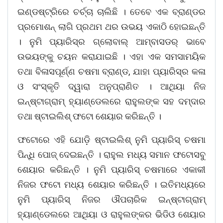
ଇଣ୍ଡଷ୍ଟ୍ରିରେ ଚର୍ଚ୍ଚା ଚାଲିଛି । ତେବେ ଏକ ବ୍ରାଣ୍ଡର
ପ୍ରମୋଶନ୍‌ ଲାଗି ପ୍ରଥମ ଥର ଉଭୟ ଏକାଠି ହୋଇଛନ୍ତି
। ନୁମି ପ୍ୟାରିସ୍‌ର ଗ୍ଲୋବାଲ୍‌ ଆମ୍ବାସଡର୍‌ ଭାବେ
ଉଭୟଙ୍କୁ ଚୟନ କରାଯାଇଛି । ଏହା ଏକ ସମସାମୟିକ
ତଥା ବିଳାସପୂର୍ଣ୍ଣ ଚଷମା ବ୍ରାଣ୍ଡ, ଯାହା ପ୍ୟାରିସ୍‌ର କଳା
ଓ ସଂସ୍କୃତି ଦ୍ୱାରା ଅନୁପ୍ରାଣିତ । ଆଥିୟା ନିଜ
ଇନ୍‌ଷ୍ଟାଗ୍ରାମ୍‌ ହ୍ୟାଣ୍ଡେଲରେ ରାହୁଲଙ୍କ ସହ ଦମ୍‌ଦାର
ତଥା ଷ୍ଟାଇଲିଶ୍‌ ଫଟୋ ଶେୟାର କରିଛନ୍ତି ।
ଫଟୋରେ ଏହି ଯୋଡ଼ି ଷ୍ଟାଇଲିଶ୍‌ ନୁମି ପ୍ୟାରିସ୍‌ ଚଷମା
ପିନ୍ଧି ପୋଜ୍‌ ଦେଇଛନ୍ତି । ରାହୁଲ ମଧ୍ୟ ସମାନ ଫଟୋସବୁ
ଶେୟାର କରିଛନ୍ତି । ନୁମି ପ୍ୟାରିସ୍‌ ଚଷମାରେ ଏକାକୀ
ନିଜର ଫଟୋ ମଧ୍ୟ ଶେୟାର କରିଛନ୍ତି । ଇତିମଧ୍ୟରେ
ନୁମି ପ୍ୟାରିସ୍‌ ନିଜର ଔପଚାରିକ ଇନ୍‌ଷ୍ଟାଗ୍ରାମ୍‌
ହ୍ୟାଣ୍ଡେଲରେ ଆଥିୟା ଓ ରାହୁଲଙ୍କର ଭିଡିଓ ଶେୟାର